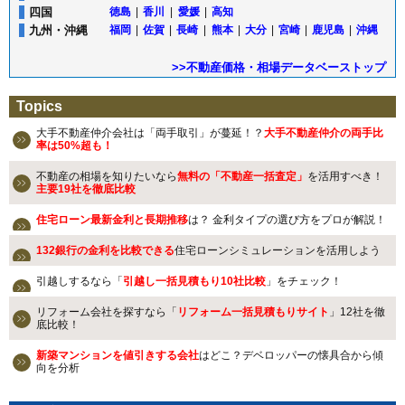
四国
徳島
|
香川
|
愛媛
|
高知
九州・沖縄
福岡
|
佐賀
|
長崎
|
熊本
|
大分
|
宮崎
|
鹿児島
|
沖縄
>>不動産価格・相場データベーストップ
Topics
大手不動産仲介会社は「両手取引」が蔓延！？
大手不動産仲介の両手比
率は50%超も！
不動産の相場を知りたいなら
無料の「不動産一括査定」
を活用すべき！
主要19社を徹底比較
住宅ローン最新金利と長期推移
は？ 金利タイプの選び方をプロが解説！
132銀行の金利を比較できる
住宅ローンシミュレーションを活用しよう
引越しするなら「
引越し一括見積もり10社比較
」をチェック！
リフォーム会社を探すなら「
リフォーム一括見積もりサイト
」12社を徹
底比較！
新築マンションを値引きする会社
はどこ？デベロッパーの懐具合から傾
向を分析