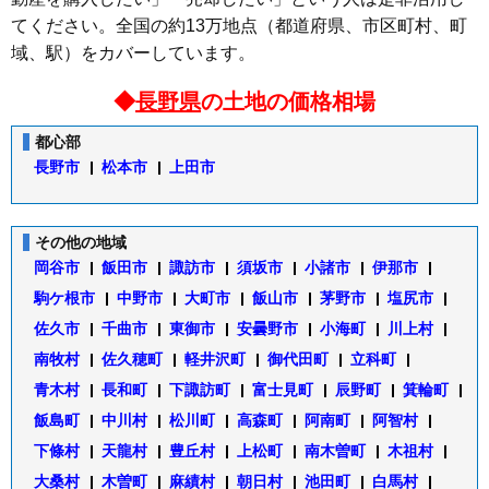
てください。全国の約13万地点（都道府県、市区町村、町
域、駅）をカバーしています。
◆
長野県
の土地の価格相場
都心部
長野市
松本市
上田市
その他の地域
岡谷市
飯田市
諏訪市
須坂市
小諸市
伊那市
駒ケ根市
中野市
大町市
飯山市
茅野市
塩尻市
佐久市
千曲市
東御市
安曇野市
小海町
川上村
南牧村
佐久穂町
軽井沢町
御代田町
立科町
青木村
長和町
下諏訪町
富士見町
辰野町
箕輪町
飯島町
中川村
松川町
高森町
阿南町
阿智村
下條村
天龍村
豊丘村
上松町
南木曽町
木祖村
大桑村
木曽町
麻績村
朝日村
池田町
白馬村