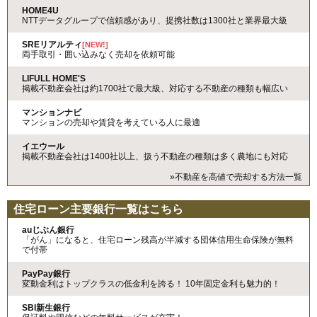
HOME4U
NTTデータグループで信頼感があり、提携社数は1300社と業界最大級
SREリアルティ
[NEW!]
両手取引・囲い込みなく売却を依頼可能
LIFULL HOME'S
掲載不動産会社は約1700社で最大級、対応する不動産の種類も幅広い
マンションナビ
マンションの売却や賃貸を考えている人に最適
イエウール
掲載不動産会社は1400社以上、扱う不動産の種類は多く農地にも対応
»不動産を高値で売却する方法一覧
住宅ローン主要銀行一覧はこちら
auじぶん銀行
「がん」になると、住宅ローン残高が半減する団体信用生命保険が無料
で付帯
PayPay銀行
変動金利はトップクラスの低金利を誇る！ 10年固定金利も魅力的！
SBI新生銀行