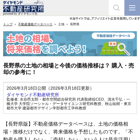
トップ
不動産価格データベース
土地
長野県
長野県の土地の相場と今後の価格推移は？ 購入・売
却の参考に！
2026年3月18日公開（2026年3月18日更新）
ダイヤモンド不動産研究所
監修者:
水谷昂太郎・都市空間総合研究所 代表取締役CEO
、
清水千弘・一
橋大学 大学院ソーシャル・データサイエンス研究科教授
、
秋山祐樹・東京
都市大学 建築都市デザイン学部都市工学科教授
【長野県版】不動産価格データベースは、土地の価格相
場・推移だけでなく、将来価格を予想したものです。「不
動産を購入したい」「売却したい」という人は是非活用し