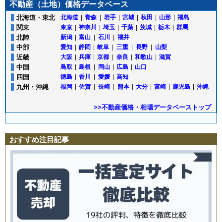
不動産（土地）価格データベース
北海道・東北
北海道
|
青森
|
岩手
|
宮城
|
秋田
|
山形
|
福島
関東
東京
|
神奈川
|
埼玉
|
千葉
|
茨城
|
栃木
|
群馬
北陸
新潟
|
富山
|
石川
|
福井
中部
愛知
|
静岡
|
岐阜
|
三重
|
長野
|
山梨
近畿
大阪
|
兵庫
|
京都
|
奈良
|
和歌山
|
滋賀
中国
鳥取
|
島根
|
岡山
|
広島
|
山口
四国
徳島
|
香川
|
愛媛
|
高知
九州・沖縄
福岡
|
佐賀
|
長崎
|
熊本
|
大分
|
宮崎
|
鹿児島
|
沖縄
>>不動産価格・相場データベーストップ
おすすめ注目記事