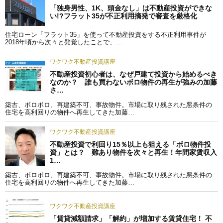
「独身男性、1K、頭金なし」は不動産投資ができな
い!?フラット35が不正利用摘発で審査を厳格化
住宅ローン「フラット35」を使って不動産投資をする不正利用事件が
2018年頃から次々と発覚したことで、…
ワクワク不動産投資講座
不動産投資初心者は、なぜ戸建て投資から始めるべき
なのか？ 誰も買わないボロ物件の再生が強みの加藤
さ…
築古、ボロボロ、再建築不可、事故物件。市場に取り残された悪条件の
住宅を高利回りの物件へ再生してきた加藤…
ワクワク不動産投資講座
不動産投資で利回り15％以上も狙える「ボロ物件投
資」とは？ 難あり物件を次々と再生！年間家賃収入
1…
築古、ボロボロ、再建築不可、事故物件。市場に取り残された悪条件の
住宅を高利回りの物件へ再生してきた加藤…
ワクワク不動産投資講座
「賃貸減額請求」「解約」が増加する賃貸住宅！ 不