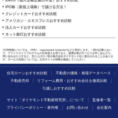
iDeCo（個人型確定拠出年金）おすすめ比較
IPO株（新規上場株）で儲ける方法！
クレジットカードおすすめ比較
アメリカン・エキスプレスおすすめ比較
法人カードおすすめ比較
ネット銀行おすすめ比較
※PR情報については、<PR>、<sponsored contents>などと明示します。一部の記事におい
て、アフィリエイトプログラムの広告収入を得ており、提携企業のサービスを申し込んだり、
問い合わせたりすると、売り上げの一部が株式会社ダイヤモンド社に還元されることがありま
す。サービス内容については、公式サイトの情報を確認してください。
住宅ローンおすすめ比較
不動産の価格・相場データベース
不動産売却
リフォーム費用・おすすめ会社を徹底比較
引越しおすすめ比較
サイト「ダイヤモンド不動産研究所」について
監修者一覧
プライバシーポリシー・著作権
お問い合わせ
会社案内