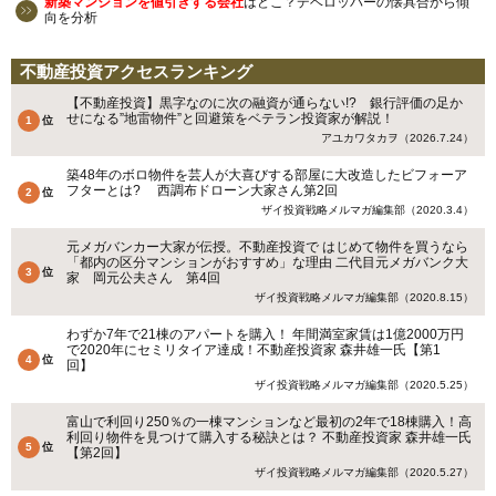
新築マンションを値引きする会社
はどこ？デベロッパーの懐具合から傾
向を分析
不動産投資アクセスランキング
【不動産投資】黒字なのに次の融資が通らない!? 銀行評価の足か
せになる”地雷物件”と回避策をベテラン投資家が解説！
アユカワタカヲ（2026.7.24）
築48年のボロ物件を芸人が大喜びする部屋に大改造したビフォーア
フターとは? 西調布ドローン大家さん第2回
ザイ投資戦略メルマガ編集部（2020.3.4）
元メガバンカー大家が伝授。不動産投資で はじめて物件を買うなら
「都内の区分マンションがおすすめ」な理由 二代目元メガバンク大
家 岡元公夫さん 第4回
ザイ投資戦略メルマガ編集部（2020.8.15）
わずか7年で21棟のアパートを購入！ 年間満室家賃は1億2000万円
で2020年にセミリタイア達成！不動産投資家 森井雄一氏【第1
回】
ザイ投資戦略メルマガ編集部（2020.5.25）
富山で利回り250％の一棟マンションなど最初の2年で18棟購入！高
利回り物件を見つけて購入する秘訣とは？ 不動産投資家 森井雄一氏
【第2回】
ザイ投資戦略メルマガ編集部（2020.5.27）