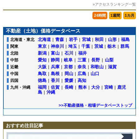
»アクセスランキング一覧
24時間
1週間
1カ月
不動産（土地）価格データベース
北海道
|
青森
|
岩手
|
宮城
|
秋田
|
山形
|
福島
北海道・東北
東京
|
神奈川
|
埼玉
|
千葉
|
茨城
|
栃木
|
群馬
関東
新潟
|
富山
|
石川
|
福井
北陸
愛知
|
静岡
|
岐阜
|
三重
|
長野
|
山梨
中部
大阪
|
兵庫
|
京都
|
奈良
|
和歌山
|
滋賀
近畿
鳥取
|
島根
|
岡山
|
広島
|
山口
中国
徳島
|
香川
|
愛媛
|
高知
四国
福岡
|
佐賀
|
長崎
|
熊本
|
大分
|
宮崎
|
鹿児
九州・沖縄
島
|
沖縄
>>不動産価格・相場データベーストップ
おすすめ注目記事