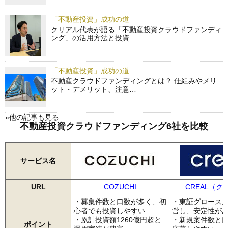
「不動産投資」成功の道
クリアル代表が語る「不動産投資クラウドファンディ
ング」の活用方法と投資…
「不動産投資」成功の道
不動産クラウドファンディングとは？ 仕組みやメリ
ット・デメリット、注意…
»他の記事も見る
不動産投資クラウドファンディング6社を比較
サービス名
URL
COZUCHI
CREAL（ク
・募集件数と口数が多く、初
・東証グロース
心者でも投資しやすい
営し、安定性が
・累計投資額1260億円超と
・新規案件数と
ポイント