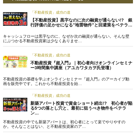
「不動産投資」成功の道
【不動産投資】黒字なのに次の融資が通らない!? 銀
行評価の足かせになる”地雷物件”と回避策をベテラ…
キャッシュフローは黒字なのに、なぜか次の融資が通らない。そんな壁
にぶつかる不動産投資家は少なくありませ…
「不動産投資」成功の道
不動産投資『超入門』｜初心者向けオンラインセミナ
ー3時間集中講座（アユカワタカヲ氏登壇）
不動産投資の基礎を学ぶオンラインセミナー『超入門』のアーカイブ動
画を販売中です。これから不動産投資を始…
「不動産投資」成功の道
新築アパート投資で資金ショート続出!? 初心者が陥
る5つの落とし穴と、最初に狙うべき物件をベテラ
ン…
不動産投資の中でも新築アパートは、初心者にとって楽でやりやすの
か。そんなことはない、と不動産投資家のア…