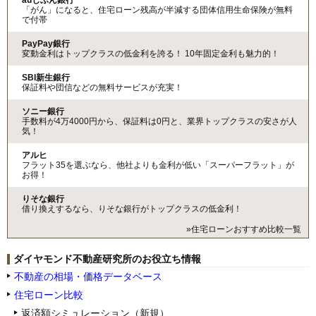
auじぶん銀行
「がん」になると、住宅ローン残高が半減する団体信用生命保険が無料
で付帯
PayPay銀行
変動金利はトップクラスの低金利を誇る！ 10年固定金利も魅力的！
SBI新生銀行
保証料や団信などの無料サービスが充実！
ソニー銀行
手数料が4万4000円から、保証料は0円と、業界トップクラスの安さが人
気！
アルヒ
フラット35を選ぶなら、他社よりも金利が低い「スーパーフラット」が
お得！
りそな銀行
借り換えするなら、りそな銀行がトップクラスの低金利！
»住宅ローンおすすめ比較一覧
ダイヤモンド不動産研究所のお役立ち情報
不動産の相場・価格データベース
住宅ローン比較
返済額シミュレーション（新規）