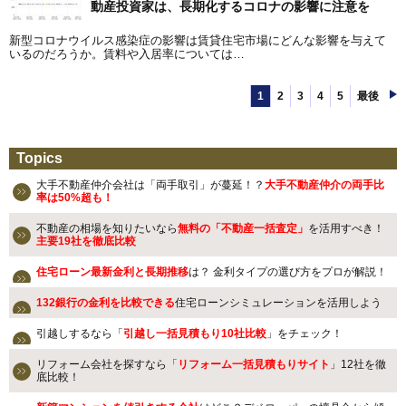
動産投資家は、長期化するコロナの影響に注意を
新型コロナウイルス感染症の影響は賃貸住宅市場にどんな影響を与えて
いるのだろうか。賃料や入居率については…
1
2
3
4
5
最後
Topics
大手不動産仲介会社は「両手取引」が蔓延！？
大手不動産仲介の両手比
率は50%超も！
不動産の相場を知りたいなら
無料の「不動産一括査定」
を活用すべき！
主要19社を徹底比較
住宅ローン最新金利と長期推移
は？ 金利タイプの選び方をプロが解説！
132銀行の金利を比較できる
住宅ローンシミュレーションを活用しよう
引越しするなら「
引越し一括見積もり10社比較
」をチェック！
リフォーム会社を探すなら「
リフォーム一括見積もりサイト
」12社を徹
底比較！