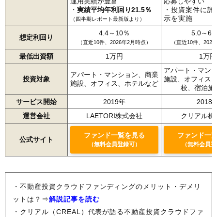
運用実績が豊富
応募しやすい
・
実績平均年利回り21.5％
・投資案件に詳
示を実施
（四半期レポート最新版より）
4.4～10％
5.0～6.
想定利回り
（直近10件、2026年2月時点）
（直近10件、202
最低出資額
1万円
1万円
アパート・マン
アパート・マンション、商業
投資対象
施設、オフィス
施設、オフィス、ホテルなど
校、宿泊施
サービス開始
2019年
2018
運営会社
LAETORI株式会社
クリアル株
ファンド一覧を見る
ファンド一
公式サイト
（無料会員登録可）
（無料会員登
・不動産投資クラウドファンディングのメリット・デメリ
ットは？⇒
解説記事を読む
・クリアル（CREAL）代表が語る不動産投資クラウドファ