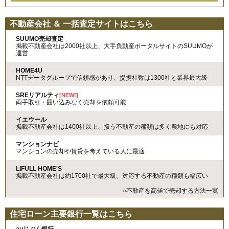
不動産会社 ＆ 一括査定サイトはこちら
SUUMO売却査定
掲載不動産会社は2000社以上、大手負動産ポータルサイトのSUUMOが
運営
HOME4U
NTTデータグループで信頼感があり、提携社数は1300社と業界最大級
SREリアルティ
[NEW!]
両手取引・囲い込みなく売却を依頼可能
イエウール
掲載不動産会社は1400社以上、扱う不動産の種類は多く農地にも対応
マンションナビ
マンションの売却や賃貸を考えている人に最適
LIFULL HOME'S
掲載不動産会社は約1700社で最大級、対応する不動産の種類も幅広い
»不動産を高値で売却する方法一覧
住宅ローン主要銀行一覧はこちら