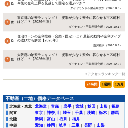
今後の金利上昇を見越して固定を選ぶべき？
ダイヤモンド不動産研究所（2026.8.3）
東京都の治安ランキング！ 犯罪が少なく安全に暮らせる市区町村
はどこ？【2026年版】
ダイヤモンド不動産研究所（2025.10.1）
住宅ローンの金利推移（変動・固定）は？ 最新の動向や金利タイプ
の選び方も解説【2026年】
淡河範明（2026.8.3）
大阪府の治安ランキング！ 犯罪が少なく安全に暮らせる市区町村
はどこ？【2026年版】
ダイヤモンド不動産研究所（2025.12.2）
»アクセスランキング一覧
24時間
1週間
1カ月
不動産（土地）価格データベース
北海道
|
青森
|
岩手
|
宮城
|
秋田
|
山形
|
福島
北海道・東北
東京
|
神奈川
|
埼玉
|
千葉
|
茨城
|
栃木
|
群馬
関東
新潟
|
富山
|
石川
|
福井
北陸
愛知
|
静岡
|
岐阜
|
三重
|
長野
|
山梨
中部