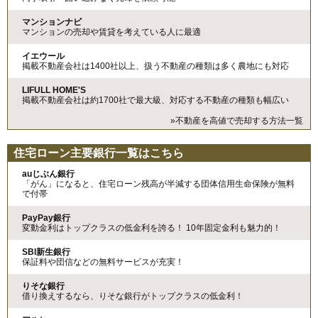
マンションナビ
マンションの売却や賃貸を考えている人に最適
イエウール
掲載不動産会社は1400社以上、扱う不動産の種類は多く農地にも対応
LIFULL HOME'S
掲載不動産会社は約1700社で最大級、対応する不動産の種類も幅広い
»不動産を高値で売却する方法一覧
住宅ローン主要銀行一覧はこちら
auじぶん銀行
「がん」になると、住宅ローン残高が半減する団体信用生命保険が無料
で付帯
PayPay銀行
変動金利はトップクラスの低金利を誇る！ 10年固定金利も魅力的！
SBI新生銀行
保証料や団信などの無料サービスが充実！
りそな銀行
借り換えするなら、りそな銀行がトップクラスの低金利！