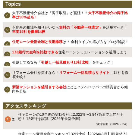
Topics
大手不動産仲介会社は「両手取引」が蔓延！？
大手不動産仲介の両手比
率は50%超も！
不動産の相場を知りたいなら
無料の「不動産一括査定」
を活用すべき！
主要19社を徹底比較
住宅ローン最新金利と長期推移
は？ 金利タイプの選び方をプロが解説！
132銀行の金利を比較できる
住宅ローンシミュレーションを活用しよう
引越しするなら「
引越し一括見積もり10社比較
」をチェック！
リフォーム会社を探すなら「
リフォーム一括見積もりサイト
」12社を徹
底比較！
新築マンションを値引きする会社
はどこ？デベロッパーの懐具合から傾
向を分析
アクセスランキング
住宅ローンの10年後の変動金利は2.322%〜3.847%まで上昇と予
想！ 12銀行を試算【2026年最新予測】
淡河範明（2026.2.24）
住宅ローン変動金利ランキング132行比較【2026年8月】[新規借入]