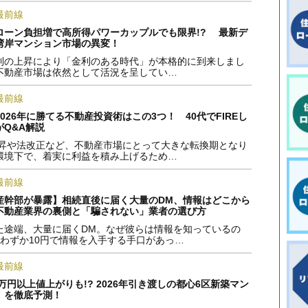
最前線
ローン負担増で高所得パワーカップルでも限界!? 最新デ
湾岸マンション市場の異変！
利の上昇により「金利のある時代」が本格的に到来しまし
不動産市場は依然として活況を呈してい…
最前線
026年に勝てる不動産投資術はこの3つ！ 40代でFIREし
Q&A解説
利上昇や法改正など、不動産市場にとって大きな転換期となり
環境下で、着実に利益を積み上げるため…
最前線
産幹部が暴露】相続直後に届く大量のDM、情報はどこから
不動産業界の裏側と「騙されない」業者の選び方
た途端、大量に届くDM。なぜ彼らは情報を知っているの
件わずか10円で情報を入手する手口があっ…
最前線
0万円以上値上がりも!? 2026年引き渡しの都心6区新築マン
」を徹底予測！