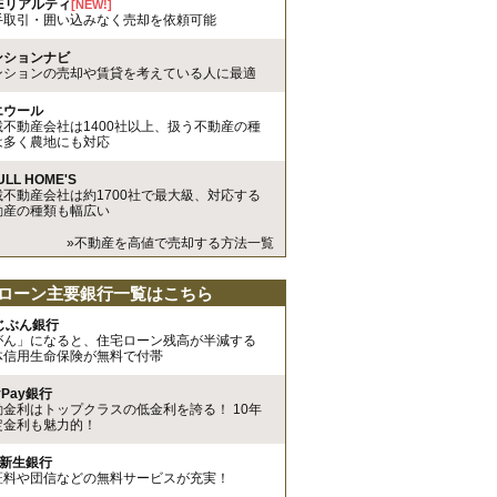
REリアルティ
[NEW!]
手取引・囲い込みなく売却を依頼可能
ンションナビ
ンションの売却や賃貸を考えている人に最適
エウール
載不動産会社は1400社以上、扱う不動産の種
は多く農地にも対応
ULL HOME'S
載不動産会社は約1700社で最大級、対応する
動産の種類も幅広い
»不動産を高値で売却する方法一覧
ローン主要銀行一覧はこちら
uじぶん銀行
がん」になると、住宅ローン残高が半減する
体信用生命保険が無料で付帯
yPay銀行
動金利はトップクラスの低金利を誇る！ 10年
定金利も魅力的！
I新生銀行
証料や団信などの無料サービスが充実！