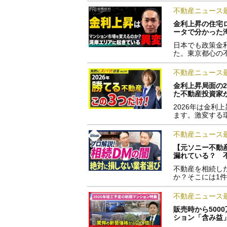
不動産ニュース
金利上昇の住宅
ータで分かった
日本でも政策金
た。東京都心の
不動産ニュース
金利上昇局面の2
た不動産投資家が
2026年は金
ます。激変する
不動産ニュース
【元ソニー不動
漏れている？ 
不動産を相続し
か？そこには1
不動産ニュース
販売時から500
ション「含み益