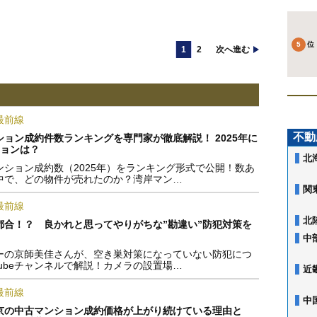
1
2
次へ進む
最前線
不動
ョン成約件数ランキングを専門家が徹底解説！ 2025年に
ションは？
北
ンション成約数（2025年）をランキング形式で公開！数あ
中で、どの物件が売れたのか？湾岸マン…
関
最前線
北
都合！？ 良かれと思ってやりがちな”勘違い”防犯対策を
中
ーの京師美佳さんが、空き巣対策になっていない防犯につ
Tubeチャンネルで解説！カメラの設置場…
近
最前線
中
京の中古マンション成約価格が上がり続けている理由と