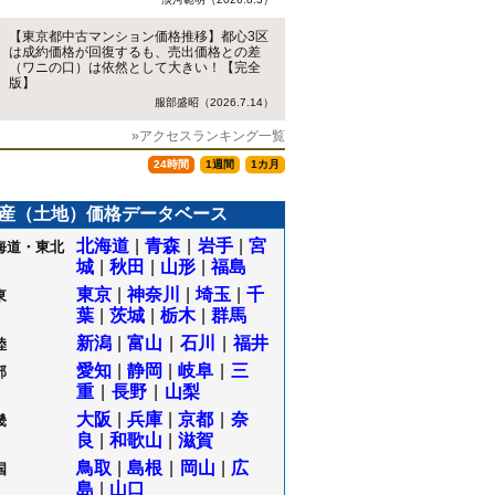
【東京都中古マンション価格推移】都心3区
は成約価格が回復するも、売出価格との差
（ワニの口）は依然として大きい！【完全
版】
服部盛昭（2026.7.14）
»アクセスランキング一覧
24時間
1週間
1カ月
産（土地）価格データベース
北海道
|
青森
|
岩手
|
宮
海道・東北
城
|
秋田
|
山形
|
福島
東京
|
神奈川
|
埼玉
|
千
東
葉
|
茨城
|
栃木
|
群馬
新潟
|
富山
|
石川
|
福井
陸
愛知
|
静岡
|
岐阜
|
三
部
重
|
長野
|
山梨
大阪
|
兵庫
|
京都
|
奈
畿
良
|
和歌山
|
滋賀
鳥取
|
島根
|
岡山
|
広
国
島
|
山口