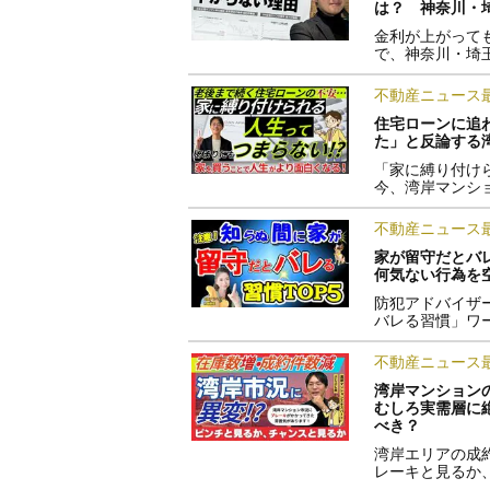
は？ 神奈川・
金利が上がって
で、神奈川・埼
不動産ニュース
住宅ローンに追
た」と反論する
「家に縛り付け
今、湾岸マンシ
不動産ニュース
家が留守だとバ
何気ない行為を
防犯アドバイザ
バレる習慣」ワ
不動産ニュース
湾岸マンション
むしろ実需層に
べき？
湾岸エリアの成
レーキと見るか