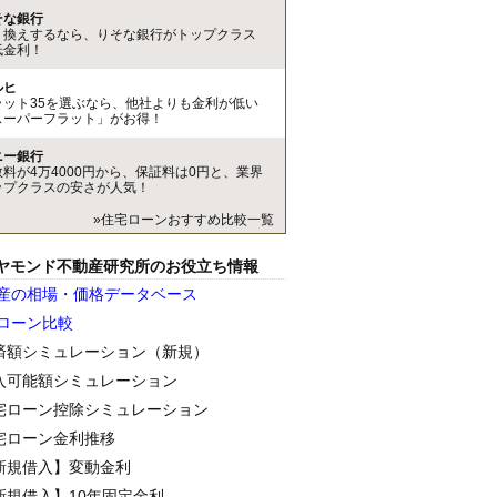
そな銀行
り換えするなら、りそな銀行がトップクラス
低金利！
ルヒ
ラット35を選ぶなら、他社よりも金利が低い
スーパーフラット」がお得！
ニー銀行
数料が4万4000円から、保証料は0円と、業界
ップクラスの安さが人気！
»住宅ローンおすすめ比較一覧
ヤモンド不動産研究所のお役立ち情報
産の相場・価格データベース
ローン比較
済額シミュレーション（新規）
入可能額シミュレーション
宅ローン控除シミュレーション
宅ローン金利推移
新規借入】変動金利
新規借入】10年固定金利