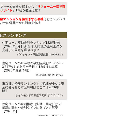
フォーム会社を探すなら「
リフォーム一括見積
りサイト
」12社を徹底比較！
築マンションを値引きする会社
はどこ？デベロ
パーの懐具合から傾向を分析
セスランキング
住宅ローン変動金利ランキング132行比較
【2026年8月】[新規借入]今後の金利上昇を
見越して固定を選ぶべき？
ダイヤモンド不動産研究所（2026.8.3）
住宅ローンの10年後の変動金利は2.322%〜
3.847%まで上昇と予想！ 12銀行を試算
【2026年最新予測】
淡河範明（2026.2.24）
東京都の治安ランキング！ 犯罪が少なく安
全に暮らせる市区町村はどこ？【2026年
版】
ダイヤモンド不動産研究所（2025.10.1）
住宅ローンの金利推移（変動・固定）は？
最新の動向や金利タイプの選び方も解説
【2026年】
淡河範明（2026.8.3）