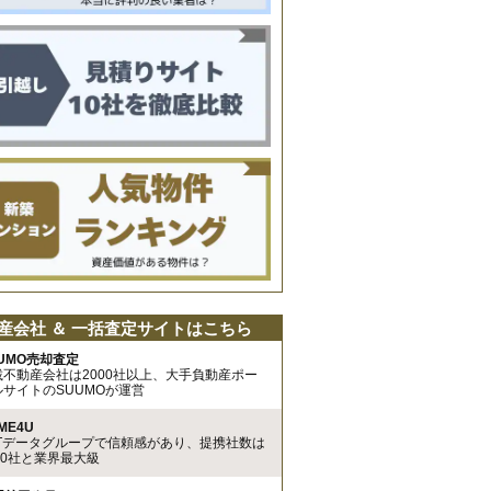
産会社 ＆ 一括査定サイトはこちら
UMO売却査定
載不動産会社は2000社以上、大手負動産ポー
ルサイトのSUUMOが運営
ME4U
TTデータグループで信頼感があり、提携社数は
00社と業界最大級