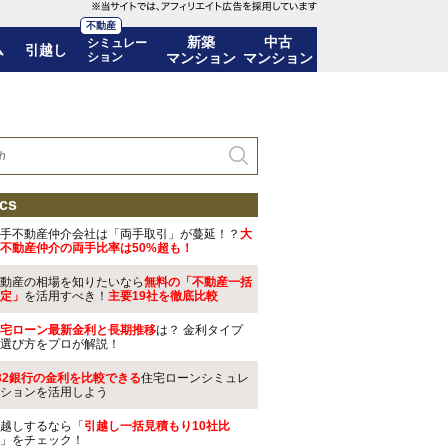
不動産
新築
中古
シミュレー
ム
引越し
ション
マンション
マンション
cs
手不動産仲介会社は「両手取引」が蔓延！？
大
不動産仲介の両手比率は50%超も！
動産の相場を知りたいなら
無料の「不動産一括
定」
を活用すべき！
主要19社を徹底比較
宅ローン最新金利と長期推移
は？ 金利タイプ
選び方をプロが解説！
32銀行の金利を比較できる
住宅ローンシミュレ
ションを活用しよう
越しするなら「
引越し一括見積もり10社比
」をチェック！