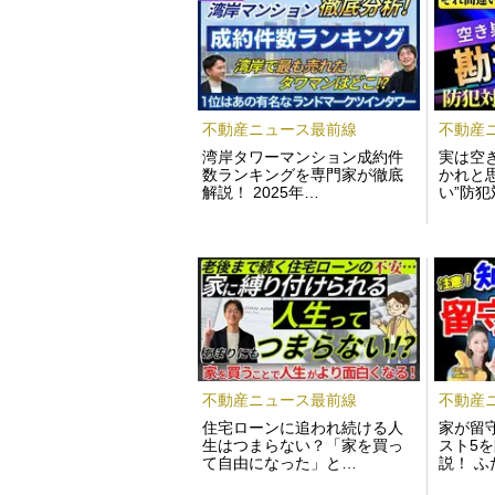
不動産ニュース最前線
不動産
湾岸タワーマンション成約件
実は空
数ランキングを専門家が徹底
かれと
解説！ 2025年…
い”防
不動産ニュース最前線
不動産
住宅ローンに追われ続ける人
家が留
生はつまらない？「家を買っ
スト5
て自由になった」と…
説！ 