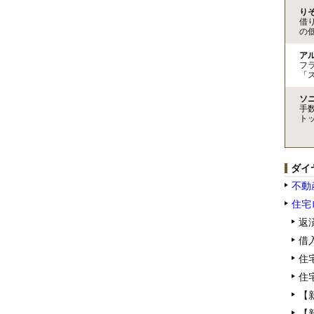
り
借
の
ア
フ
「
ソ
手
ト
ダイ
不動
住宅
返
借
住
住
【
【