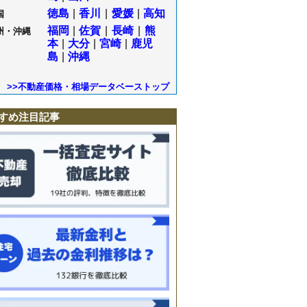
徳島
|
香川
|
愛媛
|
高知
国
福岡
|
佐賀
|
長崎
|
熊
州・沖縄
本
|
大分
|
宮崎
|
鹿児
島
|
沖縄
>>不動産価格・相場データベーストップ
すめ注目記事