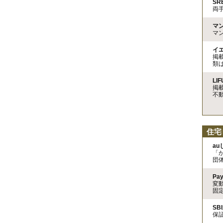
S
両
マ
マ
イ
掲
類
LIF
掲
不
住宅
a
「
団
Pa
変
固
SB
保