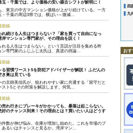
埼玉・千葉では、より価格の安い築古シフトが鮮明に！
四
も、東京の中古マンション価格が上がり続けている。一方
九
玉・千葉の周辺3県では、横ばい～微減…
最前線
われ続ける人生はつまらない？「家を買って自由になっ
湾岸マンション専門家が、その理由を説く！
られる人生はつまらない」という言説が注目を集める昨
おす
ョン専門家のふじふじ太氏は、真逆の持論…
最前線
レる習慣ワースト5を防犯アドバイザーが解説！ ふだんの
空き巣は見ている
ーの京師美佳氏が、狙われやすい家に共通する「留守だと
ースト5とその対策を解説します。何気…
最前線
の売れ行きにブレーキがかかっても、暴落は起こらない。
絶好のチャンス到来！その理由とは？買いたい人はどうす
約件数が伸び悩み、在庫が増加し始めた。これを市場のブ
、あるいはチャンスと見るか。湾岸マン…