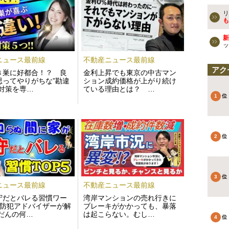
リ
も
新
ッ
ニュース最前線
不動産ニュース最前線
アク
き巣に好都合！？ 良
金利上昇でも東京の中古マン
思ってやりがちな”勘違
ション成約価格が上がり続け
犯対策を専…
ている理由とは？ …
ニュース最前線
不動産ニュース最前線
守だとバレる習慣ワー
湾岸マンションの売れ行きに
を防犯アドバイザーが解
ブレーキがかかっても、暴落
ふだんの何…
は起こらない。むし…