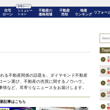
住宅ローン
住宅
不動産の
不動産
地価
シミュレー
リフォー
ローン
ション
価格相場
売却
ランキング
Topi
大
手
不
査
発信される不動産関係の話題を、ダイヤモンド不動産
ローン選び、不動産の売買に関するノウハウ、
住
の
事情など、耳寄りなニュースをお届けします。
1
ー
新記事はこちら
引
較