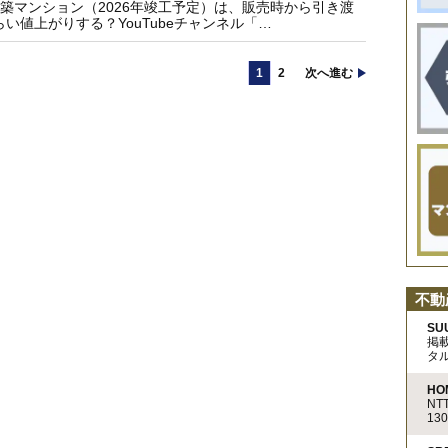
築マンション（2026年竣工予定）は、販売時から引き渡
い値上がりする？YouTubeチャンネル「…
1
2
次へ進む
不動
SU
掲
タ
HO
N
13