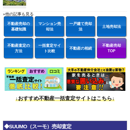
»他の記事も見る
不動産売却の
マンション売
一戸建て売却
土地売却法
基礎知識
却法
法
不動産査定の
一括査定サイ
不動産売却
不動産の相続
方法
ト比較
TOP
↓おすすめ不動産一括査定サイトはこちら↓
◆SUUMO（スーモ）売却査定