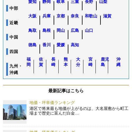
愛知
静岡
岐阜
三重
長野
山梨
中部
大阪
兵庫
京都
奈良
和歌山
滋賀
近畿
鳥取
島根
岡山
広島
山口
中国
徳島
香川
愛媛
高知
四国
福
佐
長
熊
大
宮
鹿児
沖
岡
賀
崎
本
分
崎
島
縄
九州・
沖縄
最新記事はこちら
地価・坪単価ランキング
港区で将来最も地価が上がるのは、大名屋敷から町工
場まで歴史に富んだ白金…