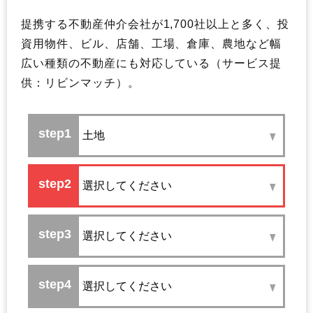
55
大阪府
大阪市淀川区
501,400
28
沖縄県
本部町
9.0%
4
提携する不動産仲介会社が1,700社以上と多く、投
56
千葉県
浦安市
494,600
29
大阪府
大阪市城東区
8.9%
3
資用物件、ビル、店舗、工場、倉庫、農地など幅
57
京都府
京都市上京区
493,800
30
福岡県
筑前町
8.9%
3
広い種類の不動産にも対応している（サービス提
58
東京都
小金井市
488,000
31
大阪府
大阪市鶴見区
8.8%
2
供：リビンマッチ）。
59
東京都
葛飾区
487,800
32
沖縄県
北中城村
8.8%
1
60
東京都
国立市
482,700
33
沖縄県
八重瀬町
8.8%
8
61
大阪府
大阪市都島区
480,100
34
千葉県
松戸市
8.7%
2
62
東京都
国分寺市
479,200
35
福岡県
久山町
8.7%
4
63
神奈川県
横浜市港北区
471,500
36
東京都
板橋区
8.5%
6
名古屋市千種
37
大阪府
大阪市都島区
8.5%
4
64
愛知県
467,400
区
大阪市東淀川
38
大阪府
8.5%
2
65
神奈川県
川崎市高津区
467,100
区
66
兵庫県
芦屋市
463,800
39
大阪府
大阪市中央区
8.4%
4,
67
千葉県
市川市
430,800
40
大阪府
大阪市東成区
8.4%
3
名古屋市熱田
41
長野県
御代田町
8.4%
2
68
愛知県
425,300
区
42
大阪府
大阪市福島区
8.3%
9
69
東京都
府中市
423,400
43
福岡県
篠栗町
8.3%
9
70
広島県
広島市南区
419,200