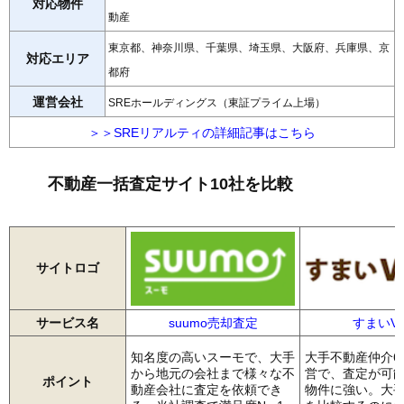
対応物件
動産
東京都、神奈川県、千葉県、埼玉県、大阪府、兵庫県、京
対応エリア
都府
運営会社
SREホールディングス（東証プライム上場）
＞＞SREリアルティの詳細記事はこちら
不動産一括査定サイト10社を比較
サイトロゴ
サービス名
suumo売却査定
すまいVa
知名度の高いスーモで、大手
大手不動産仲介6
から地元の会社まで様々な不
営で、査定が可
ポイント
動産会社に査定を依頼でき
物件に強い。大