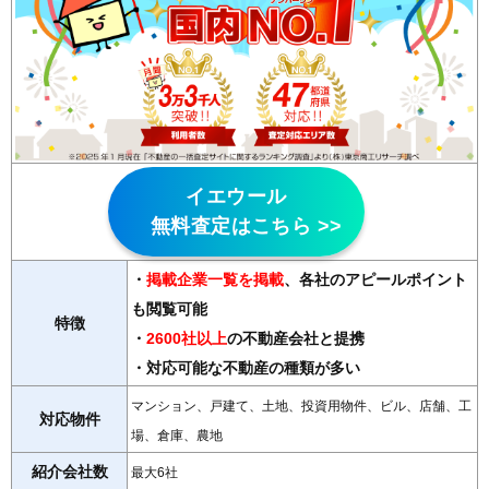
イエウール
無料査定はこちら >>
・
掲載企業一覧を掲載
、各社のアピールポイント
も閲覧可能
特徴
・
2600社以上
の不動産会社と提携
・対応可能な不動産の種類が多い
マンション、戸建て、土地、投資用物件、ビル、店舗、工
対応物件
場、倉庫、農地
紹介会社数
最大6社