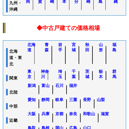
岡
賀
崎
本
分
崎
島
縄
九州・
78
東京都
足立区
6.3%
5
沖縄
名古屋市熱田
79
愛知県
6.3%
4
区
80
熊本県
菊陽町
6.3%
8
◆中古戸建ての価格相場
81
熊本県
合志市
6.3%
6
82
京都府
京都市下京区
6.2%
1,
北海
青
岩
宮
秋
山
福
83
東京都
練馬区
6.2%
5
道
森
手
城
田
形
島
北海
84
愛知県
名古屋市東区
6.1%
9
道・東
北
85
埼玉県
戸田市
6.1%
3
86
東
福岡県
神奈
埼
宇美町
千
茨
栃
6.1%
群
8
京
川
玉
葉
城
木
馬
関東
87
東京都
調布市
5.9%
5
新潟
富山
石川
福井
88
東京都
狛江市
5.9%
4
北陸
89
埼玉県
蕨市
5.9%
3
愛知
静岡
岐阜
三重
長野
山梨
90
熊本県
熊本市中央区
5.9%
3
中部
91
大阪府
大阪市旭区
5.9%
2
大阪
兵庫
京都
奈良
和歌山
滋賀
92
福岡県
福岡市東区
5.9%
2
近畿
93
沖縄県
与那原町
5.9%
1
鳥取
島根
岡山
広島
山口