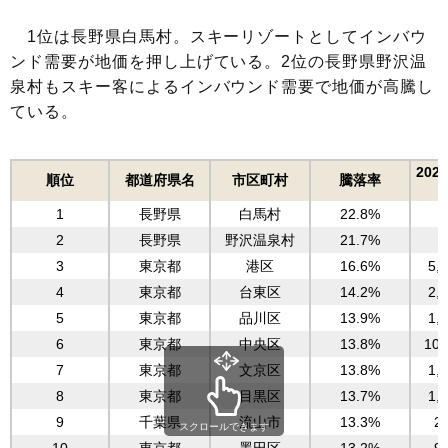
23
京都府
京都市東山区
1,136,800
24
兵庫県
神戸市中央区
1,073,300
1位は長野県白馬村。スキーリゾートとしてインバウ
25
東京都
北区
1,067,300
ンド需要が地価を押し上げている。2位の長野県野沢温
26
広島県
広島市中区
1,005,900
泉村もスキー客によるインバウンド需要で地価が高騰し
27
東京都
荒川区
984,900
ている。
28
東京都
墨田区
933,200
1
29
東京都
杉並区
930,200
20
順位
都道府県名
市区町村
騰落率
30
大阪府
大阪市福島区
919,200
(
31
愛知県
名古屋市東区
911,600
1
長野県
白馬村
22.8%
2
32
東京都
世田谷区
905,800
2
長野県
野沢温泉村
21.7%
2
33
東京都
江東区
897,400
3
東京都
港区
16.6%
5,
さいたま市大
4
東京都
台東区
14.2%
2,
34
埼玉県
865,200
宮区
5
東京都
品川区
13.9%
1,
35
東京都
大田区
849,700
6
東京都
中央区
13.8%
10,
36
神奈川県
横浜市中区
847,600
7
東京都
文京区
13.8%
1,
37
北海道
札幌市中央区
847,000
8
東京都
目黒区
13.7%
1,
大阪市天王寺
38
大阪府
834,300
9
千葉県
流山市
13.3%
2
区
スクロールできます