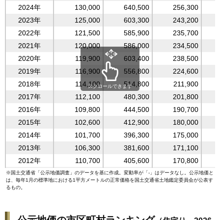
45
山形県
27,200
49,300
2024年
130,000
640,500
256,300
46
青森県
24,700
49,700
2023年
125,000
603,300
243,200
47
秋田県
23,100
38,200
2022年
121,500
585,900
235,700
2021年
120,000
586,000
234,500
2020年
119,900
603,400
238,500
2019年
116,900
556,800
224,600
2018年
114,100
514,800
211,900
スクロールできます
2017年
112,100
480,300
201,800
2016年
109,800
444,500
190,700
2015年
102,600
412,900
180,000
2014年
101,700
396,300
175,000
2013年
106,300
381,600
171,100
2012年
110,700
405,600
170,800
2011年
112,100
415,100
174,200
※
国土交通省「
公示地価調査
」のデータを基に作成。変動率が「-」はデータなし。公示地価と
は、毎年1月の標準地における1平方メートルの正常価格を国土交通省土地鑑定委員会が公表す
2010年
113,700
428,100
176,800
るもの。
2009年
120,200
485,500
193,900
2008年
126,900
526,400
207,600