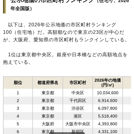
公示地価の市区町村ランキング
（住宅り、2026
2007年
120,200
444,600
184,900
年全国版）
2006年
115,700
381,600
167,500
2005年
117,100
368,500
165,700
以下は、2026年公示地価の市区町村ランキング
2004年
121,200
376,300
170,300
100（住宅地）だ。高額順なので東京の23区が中心だ
2003年
127,600
393,800
178,800
が、大阪府、愛知県の市区町村もランクインしている。
2002年
134,900
418,300
188,400
2001年
141,800
379,400
183,100
1位は東京都中央区。銀座や日本橋などの高額地点を
2000年
148,700
412,500
195,100
抱えている。
1999年
157,100
456,500
210,700
1998年
165,700
509,900
227,300
2026年の地価
1997年
170,500
558,400
240,500
順位
都道府県名
市区町村
(円/㎡)
1996年
176,200
666,600
261,700
1
東京都
中央区
10,034,600
1
1995年
185,000
821,400
298,000
2
東京都
千代田区
6,914,600
1
1994年
192,400
1,218,800
354,900
3
東京都
渋谷区
6,097,800
1993年
234,000
1,610,500
463,600
4
東京都
港区
5,518,400
1
1992年
266,100
2,026,100
547,700
5
大阪府
大阪市中央区
4,393,800
1991年
306,500
2,155,200
594,800
6
東京都
新宿区
4,331,100