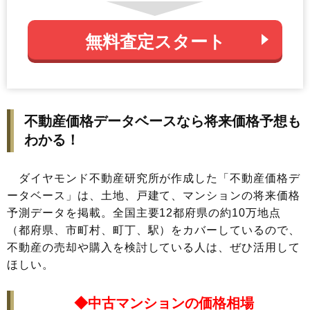
44
東京都
杉並区
8.2%
9
71
東京都
狛江市
410,600
45
沖縄県
宜野湾市
8.2%
1
72
神奈川県
横浜市鶴見区
401,000
46
東京都
大田区
7.9%
8
73
兵庫県
神戸市灘区
385,700
47
大阪府
大阪市西成区
7.9%
2
74
神奈川県
横浜市青葉区
381,300
48
福岡県
福岡市西区
7.9%
2
75
東京都
西東京市
377,000
49
大阪府
大阪市淀川区
7.8%
5
さいたま市中
76
埼玉県
368,900
50
北海道
富良野市
7.8%
3
央区
不動産価格データベースなら将来価格予想も
51
福岡県
福岡市早良区
7.7%
3
さいたま市南
77
埼玉県
362,500
わかる！
区
52
福岡県
福岡市博多区
7.6%
1,
78
埼玉県
和光市
359,800
大阪市天王寺
53
大阪府
7.6%
8
区
ダイヤモンド不動産研究所が作成した「不動産価格デ
名古屋市昭和
79
愛知県
359,700
区
54
千葉県
千葉市中央区
7.5%
2
ータベース」は、土地、戸建て、マンションの将来価格
80
兵庫県
神戸市東灘区
359,600
55
千葉県
鎌ケ谷市
7.5%
1
予測データを掲載。全国主要12都府県の約10万地点
81
神奈川県
横浜市都筑区
354,900
（都府県、市町村、町丁、駅）をカバーしているので、
56
沖縄県
うるま市
7.4%
6
82
福岡県
福岡市早良区
349,100
不動産の売却や購入を検討している人は、ぜひ活用して
57
東京都
国分寺市
7.2%
4
83
埼玉県
蕨市
346,400
ほしい。
58
沖縄県
南城市
7.2%
6
84
埼玉県
川口市
343,500
59
京都府
京都市東山区
7.1%
1,
85
熊本県
熊本市中央区
342,800
◆中古マンションの価格相場
60
東京都
国立市
7.1%
4