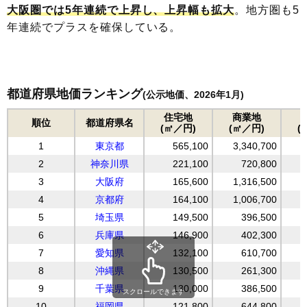
大阪圏では5年連続で上昇し、上昇幅も拡大
。地方圏も5
年連続でプラスを確保している。
都道府県地価ランキング
(公示地価、2026年1月)
住宅地
商業地
順位
都道府県名
(㎡／円)
(㎡／円)
(
1
東京都
565,100
3,340,700
1
2
神奈川県
221,100
720,800
3
大阪府
165,600
1,316,500
4
京都府
164,100
1,006,700
5
埼玉県
149,500
396,500
6
兵庫県
146,900
402,300
7
愛知県
132,100
610,700
8
沖縄県
130,500
261,300
9
千葉県
130,000
386,500
スクロールできます
10
福岡県
121,800
644,800