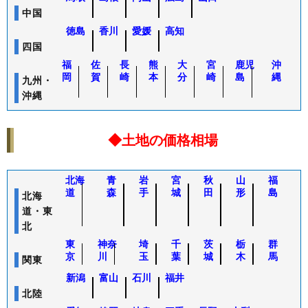
94
大阪府
大阪市住吉区
5.8%
3
中国
95
茨城県
つくば市
5.8%
9
徳島
香川
愛媛
高知
96
東京都
江戸川区
5.7%
5
四国
97
東京都
武蔵野市
5.6%
1,
福
佐
長
熊
大
宮
鹿児
沖
98
岡
賀
東京都
崎
本
葛飾区
分
崎
島
5.6%
縄
4
九州・
99
千葉県
千葉市美浜区
5.6%
2
沖縄
仙台市宮城野
100
宮城県
5.6%
2
区
◆土地の価格相場
北海
青
岩
宮
秋
山
福
道
森
手
城
田
形
島
北海
道・東
北
東
神奈
埼
千
茨
栃
群
京
川
玉
葉
城
木
馬
関東
新潟
富山
石川
福井
北陸