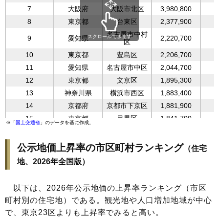
1990年
286,600
1,999,600
550,000
7
大阪府
大阪市北区
3,980,800
1989年
250,800
1,750,000
480,300
8
東京都
台東区
2,377,900
1
1988年
242,000
1,596,700
442,500
名古屋市中村
スクロールできます
9
愛知県
2,220,700
1987年
168,100
1,213,700
328,700
区
1986年
129,200
805,000
231,500
10
東京都
豊島区
2,206,700
1
1985年
121,300
567,900
184,000
11
愛知県
名古屋市中区
2,044,700
1984年
117,300
490,500
168,000
12
東京都
文京区
1,895,300
1
1983年
113,000
450,000
158,000
13
神奈川県
横浜市西区
1,883,400
1982年
96,000
350,100
126,800
14
京都府
京都市下京区
1,881,900
1981年
79,900
297,000
107,100
15
東京都
目黒区
1,841,700
1
※「
国土交通省
」のデータを基に作成。
1980年
66,200
265,900
93,000
16
東京都
品川区
1,814,500
1
1979年
53,900
240,600
81,100
17
大阪府
大阪市西区
1,771,300
1
公示地価上昇率の市区町村ランキング
（住宅
1978年
44,300
227,700
74,200
18
京都府
京都市中京区
1,729,700
地、2026年全国版）
1977年
42,400
224,100
72,500
19
福岡県
福岡市中央区
1,652,300
1976年
42,100
221,100
70,800
20
東京都
中野区
1,372,000
以下は、2026年公示地価の上昇率ランキング（市区
1975年
41,500
218,900
70,000
21
福岡県
福岡市博多区
1,343,800
町村別の住宅地）である。観光地や人口増加地域が中心
22
東京都
武蔵野市
1,341,000
で、東京23区よりも上昇率でみると高い。