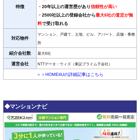
特徴
・20年以上の運営歴があり
信頼性が高い
・2500社以上の登録会社から
最大6社の査定が無
料
で受け取れる
マンション、戸建て、土地、ビル、アパート、店舗・事務
対応物件
所
紹介会社数
最大6社
運営会社
NTTデータ・ウィズ（東証プライム子会社）
＞＞HOME4Uの詳細記事はこちら
◆マンションナビ