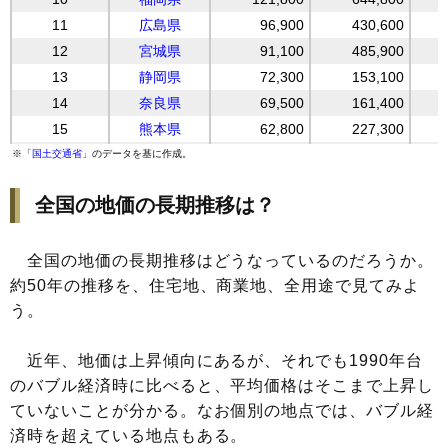
11
広島県
96,900
430,600
12
宮城県
91,100
485,900
13
静岡県
72,300
153,100
14
奈良県
69,500
161,400
15
熊本県
62,800
227,300
16
石川県
59,400
165,800
※「
国土交通省
」のデータを基に作成。
17
滋賀県
55,500
117,000
全国の地価の長期推移は？
18
北海道
53,200
225,300
19
愛媛県
52,800
117,200
20
高知県
52,200
89,000
全国の地価の長期推移はどうなっているのだろうか。
約50年の推移を、住宅地、商業地、全用途で見てみよ
21
大分県
50,400
107,200
う。
22
徳島県
48,300
107,900
23
岡山県
47,800
141,100
近年、地価は上昇傾向にあるが、それでも1990年台
24
岐阜県
46,600
87,300
のバブル経済時に比べると、平均価格はそこまで上昇し
25
長崎県
46,300
160,700
ていないことが分かる。なお個別の地点では、バブル経
26
香川県
45,800
93,900
済時を超えている地点もある。
27
鹿児島県
45,100
132,900