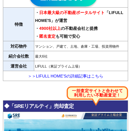
・
日本最大級の不動産ポータルサイト
「LIFULL
HOME'S」が運営
特徴
・
4900社以上
の不動産会社と提携
・
匿名査定
も可能で安心
対応物件
マンション、戸建て、土地、倉庫・工場、投資用物件
紹介会社数
最大6社
運営会社
LIFULL（東証プライム上場）
＞＞LIFULL HOME'Sの詳細記事はこちら
一括査定サイトと合わせて
利用したい不動産査定
！
◆「SREリアルティ」売却査定