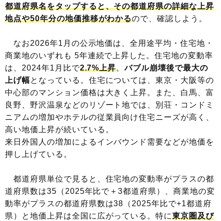
都道府県名をタップすると、その都道府県の詳細な上昇
地点や50年分の地価推移がわかる
ので、確認しよう。
なお2026年1月の公示地価は、全用途平均・住宅地・
商業地のいずれも 5年連続で上昇した。住宅地の変動率
は、2024年1月比で
2.7%上昇
。
バブル崩壊後で最大の
上げ幅
となっている。住宅については、東京・大阪等の
中心部のマンション価格は大きく上昇。また、白馬、富
良野、野沢温泉などのリゾート地では、別荘・コンドミ
ニアムの増加やホテルの従業員向け住宅ニーズが高く、
高い地価上昇が続いている。
来日外国人の増加によるインバウンド需要などが地価を
押し上げている。
都道府県単位で見ると、住宅地の変動率がプラスの都
道府県数は35（2025年比で＋3都道府県）、商業地の変
動率がプラスの都道府県数は38（2025年比で+1都道府
県）と地価上昇は全国に広がっている。特に
東京圏及び