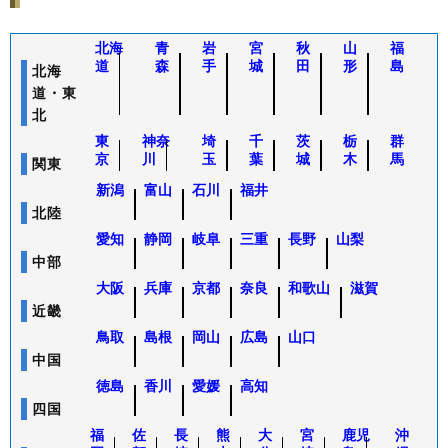
86
京都府
京都市北区
342,300
61
沖縄県
豊見城市
7.1%
1
87
大阪府
吹田市
341,900
62
宮城県
多賀城市
7.1%
7
北海
青
岩
宮
秋
山
福
88
大阪府
大阪市東成区
335,000
63
道
神奈川県
森
手
横浜市西区
城
田
形
7.0%
島
1,
北海
89
沖縄県
那覇市
330,200
64
東京都
世田谷区
7.0%
9
道・東
90
京都府
京都市左京区
325,800
北
65
東京都
立川市
7.0%
5
91
兵庫県
西宮市
325,100
東
神奈
埼
千
茨
栃
群
大阪市阿倍野
66
大阪府
6.9%
7
京
川
玉
葉
城
木
馬
区
関東
92
福岡県
福岡市南区
324,700
67
千葉県
千葉市若葉区
6.9%
1
93
新潟
大阪府
富山
石川
大阪市城東区
福井
321,900
68
福岡県
福岡市南区
6.8%
3
北陸
94
神奈川県
横浜市南区
320,700
69
神奈川県
葉山町
6.8%
1
愛知
静岡
岐阜
三重
長野
山梨
95
神奈川県
川崎市宮前区
320,200
中部
70
北海道
千歳市
6.8%
6
96
愛知県
名古屋市西区
317,600
大阪
兵庫
京都
奈良
和歌山
滋賀
71
宮城県
利府町
6.8%
6
97
大阪府
大阪市住吉区
315,000
近畿
72
福岡県
福岡市中央区
6.7%
1,
98
埼玉県
朝霞市
314,700
鳥取
島根
岡山
広島
山口
73
福岡県
福岡市城南区
6.7%
2
99
埼玉県
戸田市
314,500
中国
74
千葉県
白井市
6.7%
7
100
神奈川県
鎌倉市
313,700
徳島
香川
愛媛
高知
75
沖縄県
糸満市
6.5%
1
四国
76
京都府
京都市南区
6.4%
5
福
佐
長
熊
大
宮
鹿児
沖
77
佐賀県
基山町
6.4%
4