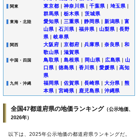
東京都
|
神奈川県
|
千葉県
|
埼玉県
|
関東
群馬県
|
栃木県
|
茨城県
愛知県
|
三重県
|
静岡県
|
新潟県
|
富
東海・北陸
山県
|
石川県
|
福井県
|
山梨県
|
長野
県
|
岐阜県
大阪府
|
京都府
|
兵庫県
|
奈良県
|
和
関西
歌山県
|
滋賀県
鳥取県
|
島根県
|
岡山県
|
広島県
|
山
中国・四国
口県
|
徳島県
|
香川県
|
愛媛県
|
高知
県
福岡県
|
佐賀県
|
長崎県
|
大分県
|
熊
九州・沖縄
本県
|
宮崎県
|
鹿児島県
|
沖縄県
全国47都道府県の地価ランキング
（公示地価、
2026年）
以下は、2025年公示地価の都道府県ランキングだ。