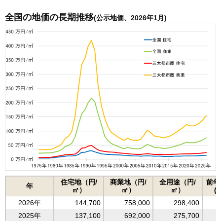
28
和歌山県
41,500
85,600
全国の地価の長期推移
(公示地価、2026年1月)
29
福井県
39,600
88,400
30
三重県
39,100
70,900
31
福島県
38,000
68,200
32
新潟県
37,700
70,300
33
群馬県
37,600
66,800
34
長野県
37,200
67,000
35
佐賀県
36,800
77,100
36
富山県
36,700
86,400
37
山口県
36,000
64,100
38
栃木県
35,500
77,300
39
岩手県
35,400
69,300
40
茨城県
34,800
63,600
41
島根県
34,600
52,500
住宅地（円/
商業地（円/
全用途（円/
前年
年
42
山梨県
34,500
59,000
㎡）
㎡）
㎡）
(
43
宮崎県
33,400
60,900
2026年
144,700
758,000
298,400
44
鳥取県
29,600
47,200
2025年
137,100
692,000
275,700