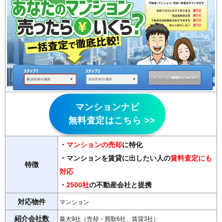
マンションナビ
無料査定はこちら >>
・
マンションの売却
に特化
・マンションを賃貸に出したい人の
賃料査定にも
特徴
対応
・
2500社
の不動産会社と提携
対応物件
マンション
紹介会社数
最大9社（売却・買取6社、賃貸3社）