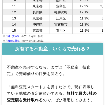
10
東京都
墨田区
13.2%
9
39
大阪府
大阪市浪速区
831,800
1
11
東京都
豊島区
12.9%
2,
40
神奈川県
川崎市幸区
818,200
12
長野県
軽井沢町
12.1%
9
大阪市阿倍野
41
大阪府
770,300
区
13
東京都
江東区
11.9%
8
42
神奈川県
川崎市川崎区
742,900
14
沖縄県
宮古島市
11.9%
5
43
神奈川県
川崎市中原区
736,900
15
東京都
荒川区
11.8%
9
44
東京都
板橋区
668,200
16
東京都
北区
11.6%
1,
※「
国土交通省
」のデータを基に作成。
45
東京都
三鷹市
657,500
※「
国土交通省
」のデータを基に作成。
17
東京都
新宿区
11.2%
4,
46
宮城県
仙台市青葉区
588,600
所有する不動産、いくらで売れる？
18
北海道
倶知安町
11.1%
1
さいたま市浦
47
19
埼玉県
東京都
渋谷区
576,700
11.0%
6,
和区
20
大阪府
大阪市浪速区
10.9%
8
48
東京都
立川市
575,100
不動産を売却するなら、まずは「不動産一括査
21
東京都
千代田区
10.7%
6,
49
京都府
京都市南区
570,800
22
大阪府
大阪市西区
10.5%
1,
定」で売却価格の目安を知ろう。
50
東京都
練馬区
567,500
23
茨城県
守谷市
10.4%
1
横浜市神奈川
51
神奈川県
547,000
区
24
沖縄県
北谷町
9.7%
2
「無料査定スタート」を押すだけで、現在表示し
52
東京都
足立区
535,200
25
沖縄県
南風原町
9.3%
1
ている地域の査定依頼ができる。
無料で最大6社の
53
東京都
調布市
516,000
26
大阪府
大阪市北区
9.2%
3,
査定額を受け取れる
ので、ぜひ活用してみよう。
54
東京都
江戸川区
514,700
27
東京都
中野区
9.0%
1,