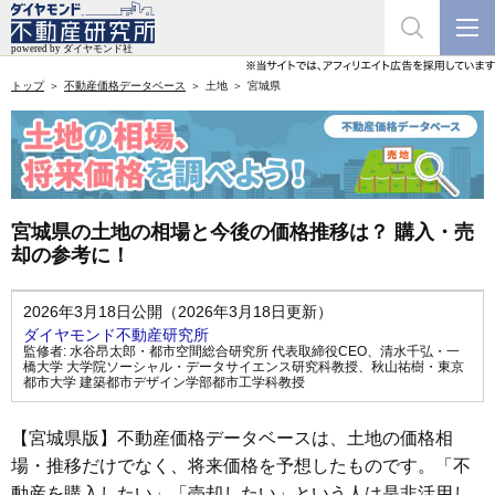
トップ
不動産価格データベース
土地
宮城県
宮城県の土地の相場と今後の価格推移は？ 購入・売
却の参考に！
2026年3月18日公開（2026年3月18日更新）
ダイヤモンド不動産研究所
監修者:
水谷昂太郎・都市空間総合研究所 代表取締役CEO
、
清水千弘・一
橋大学 大学院ソーシャル・データサイエンス研究科教授
、
秋山祐樹・東京
都市大学 建築都市デザイン学部都市工学科教授
【宮城県版】不動産価格データベースは、土地の価格相
場・推移だけでなく、将来価格を予想したものです。「不
動産を購入したい」「売却したい」という人は是非活用し