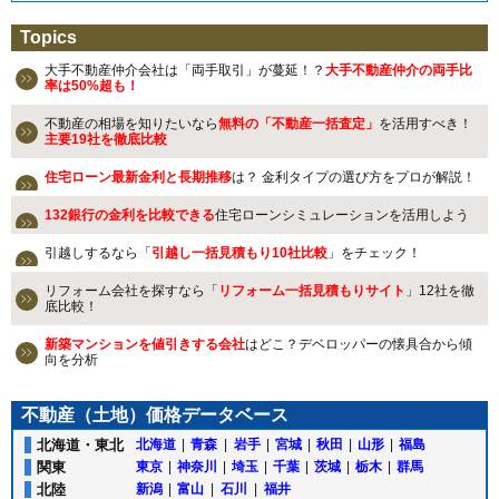
Topics
大手不動産仲介会社は「両手取引」が蔓延！？
大手不動産仲介の両手比
率は50%超も！
不動産の相場を知りたいなら
無料の「不動産一括査定」
を活用すべき！
主要19社を徹底比較
住宅ローン最新金利と長期推移
は？ 金利タイプの選び方をプロが解説！
132銀行の金利を比較できる
住宅ローンシミュレーションを活用しよう
引越しするなら「
引越し一括見積もり10社比較
」をチェック！
リフォーム会社を探すなら「
リフォーム一括見積もりサイト
」12社を徹
底比較！
新築マンションを値引きする会社
はどこ？デベロッパーの懐具合から傾
向を分析
不動産（土地）価格データベース
北海道・東北
北海道
|
青森
|
岩手
|
宮城
|
秋田
|
山形
|
福島
関東
東京
|
神奈川
|
埼玉
|
千葉
|
茨城
|
栃木
|
群馬
北陸
新潟
|
富山
|
石川
|
福井