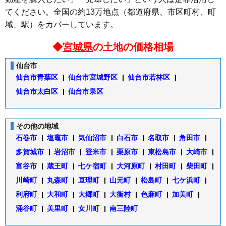
てください。全国の約13万地点（都道府県、市区町村、町
域、駅）をカバーしています。
◆
宮城県
の土地の価格相場
仙台市
仙台市青葉区
仙台市宮城野区
仙台市若林区
仙台市太白区
仙台市泉区
その他の地域
石巻市
塩竈市
気仙沼市
白石市
名取市
角田市
多賀城市
岩沼市
登米市
栗原市
東松島市
大崎市
富谷市
蔵王町
七ケ宿町
大河原町
村田町
柴田町
川崎町
丸森町
亘理町
山元町
松島町
七ケ浜町
利府町
大和町
大郷町
大衡村
色麻町
加美町
涌谷町
美里町
女川町
南三陸町