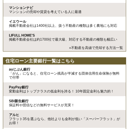
マンションナビ
マンションの売却や賃貸を考えている人に最適
イエウール
掲載不動産会社は1400社以上、扱う不動産の種類は多く農地にも対応
LIFULL HOME'S
掲載不動産会社は約1700社で最大級、対応する不動産の種類も幅広い
»不動産を高値で売却する方法一覧
住宅ローン主要銀行一覧はこちら
auじぶん銀行
「がん」になると、住宅ローン残高が半減する団体信用生命保険が無料
で付帯
PayPay銀行
変動金利はトップクラスの低金利を誇る！ 10年固定金利も魅力的！
SBI新生銀行
保証料や団信などの無料サービスが充実！
アルヒ
フラット35を選ぶなら、他社よりも金利が低い「スーパーフラット」が
お得！