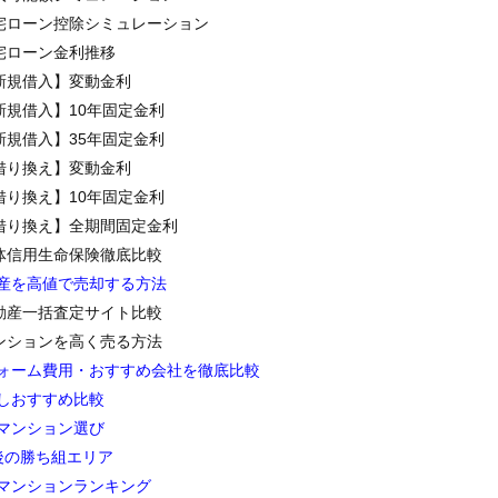
宅ローン控除シミュレーション
宅ローン金利推移
新規借入】変動金利
新規借入】10年固定金利
新規借入】35年固定金利
借り換え】変動金利
借り換え】10年固定金利
借り換え】全期間固定金利
体信用生命保険徹底比較
産を高値で売却する方法
動産一括査定サイト比較
ンションを高く売る方法
ォーム費用・おすすめ会社を徹底比較
しおすすめ比較
マンション選び
後の勝ち組エリア
マンションランキング