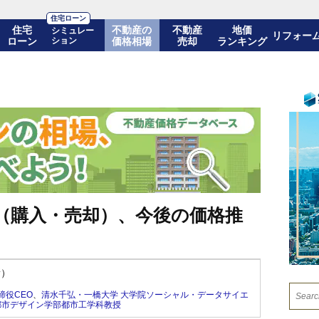
住宅ローン
住宅
不動産の
不動産
地価
シミュレー
リフォー
ローン
ション
価格相場
売却
ランキング
（購入・売却）、今後の価格推
新）
締役CEO
、
清水千弘・一橋大学 大学院ソーシャル・データサイエ
都市デザイン学部都市工学科教授