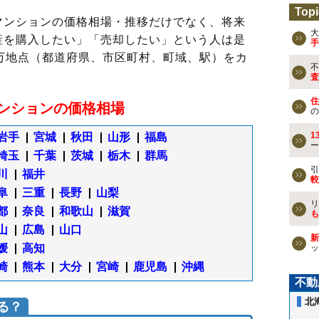
Topi
マンションの価格相場・推移だけでなく、将来
大
産を購入したい」「売却したい」という人は是
手
万地点（都道府県、市区町村、町域、駅）をカ
不
査
住
ンションの価格相場
の
1
岩手
宮城
秋田
山形
福島
ー
埼玉
千葉
茨城
栃木
群馬
引
川
福井
較
阜
三重
長野
山梨
リ
都
奈良
和歌山
滋賀
も
山
広島
山口
新
媛
高知
ッ
崎
熊本
大分
宮崎
鹿児島
沖縄
不動
北
る？