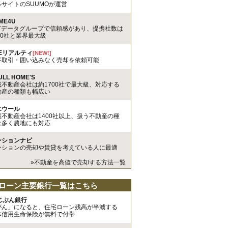
ルサイトのSUUMOが運営
ME4U
TTデータグループで信頼感があり、提携社数は
00社と業界最大級
REリアルティ
[NEW!]
手取引・囲い込みなく売却を依頼可能
ULL HOME'S
載不動産会社は約1700社で最大級、対応する
動産の種類も幅広い
エウール
載不動産会社は1400社以上、扱う不動産の種
は多く農地にも対応
ンションナビ
ンションの売却や賃貸を考えている人に最適
»不動産を高値で売却する方法一覧
ローン主要銀行一覧はこちら
uじぶん銀行
がん」になると、住宅ローン残高が半減する
体信用生命保険が無料で付帯