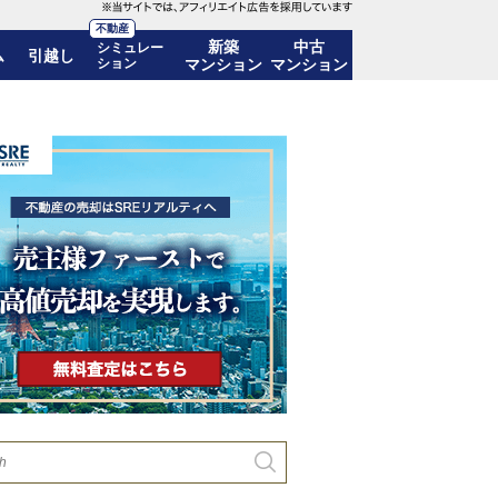
不動産
新築
中古
シミュレー
ム
引越し
ション
マンション
マンション