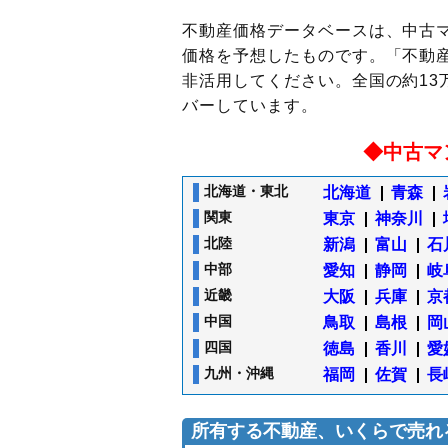
不動産価格データベースは、中古
価格を予想したものです。「不動
非活用してください。全国の約13
バーしています。
◆中古マ
北海道・東北
北海道
青森
関東
東京
神奈川
北陸
新潟
富山
石
中部
愛知
静岡
岐
近畿
大阪
兵庫
京
中国
鳥取
島根
岡
四国
徳島
香川
愛
九州・沖縄
福岡
佐賀
長
所有する不動産、いくらで売れ