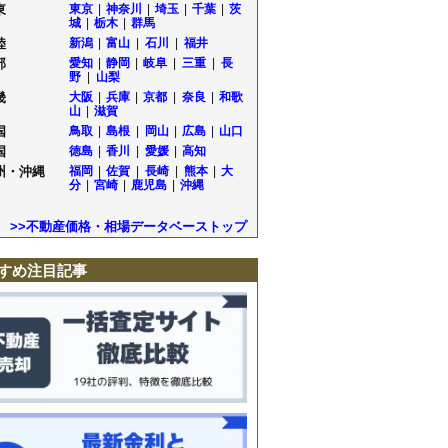
東
東京
|
神奈川
|
埼玉
|
千葉
|
茨
城
|
栃木
|
群馬
陸
新潟
|
富山
|
石川
|
福井
部
愛知
|
静岡
|
岐阜
|
三重
|
長
野
|
山梨
畿
大阪
|
兵庫
|
京都
|
奈良
|
和歌
山
|
滋賀
国
鳥取
|
島根
|
岡山
|
広島
|
山口
国
徳島
|
香川
|
愛媛
|
高知
州・沖縄
福岡
|
佐賀
|
長崎
|
熊本
|
大
分
|
宮崎
|
鹿児島
|
沖縄
>>不動産価格・相場データベーストップ
すめ注目記事