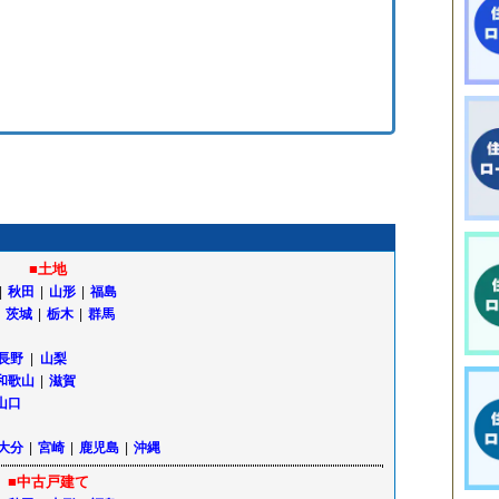
■土地
|
秋田
|
山形
|
福島
茨城
|
栃木
|
群馬
長野
|
山梨
和歌山
|
滋賀
山口
大分
|
宮崎
|
鹿児島
|
沖縄
■中古戸建て