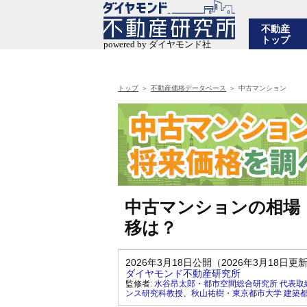
不動産
トップ
トップ
不動産価格データベース
中古マンション
中古マンションの相場
移は？
2026年3月18日公開（2026年3月18日更
ダイヤモンド不動産研究所
監修者:
水谷昂太郎・都市空間総合研究所 代表取
ンス研究科教授
、
秋山祐樹・東京都市大学 建築