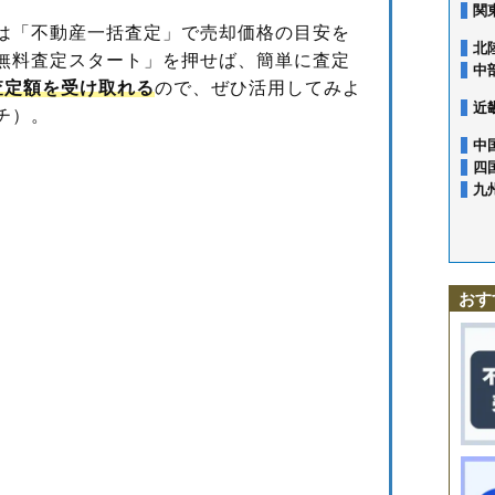
関
は「不動産一括査定」で売却価格の目安を
北
無料査定スタート」を押せば、簡単に査定
中
査定額を受け取れる
ので、ぜひ活用してみよ
近
チ）。
中
四
九
おす