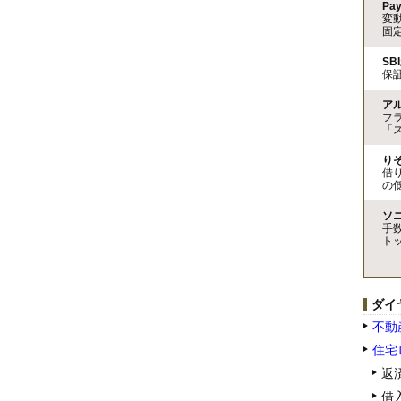
Pa
変
固
SB
保
ア
フ
「
り
借
の
ソ
手
ト
ダイ
不動
住宅
返
借