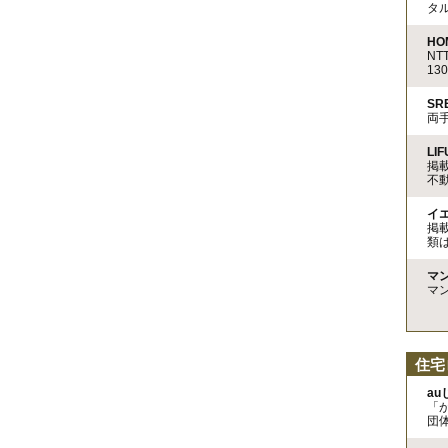
タ
HO
N
13
S
両
LIF
掲
不
イ
掲
類
マ
マ
住宅
a
「
団