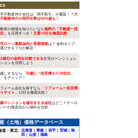
cs
手不動産仲介会社は「両手取引」が蔓延！？
大
不動産仲介の両手比率は50%超も！
動産の相場を知りたいなら
無料の「不動産一括
定」
を活用すべき！
主要19社を徹底比較
宅ローン最新金利と長期推移
は？ 金利タイプ
選び方をプロが解説！
32銀行の金利を比較できる
住宅ローンシミュレ
ションを活用しよう
越しするなら「
引越し一括見積もり10社比
」をチェック！
フォーム会社を探すなら「
リフォーム一括見積
りサイト
」12社を徹底比較！
築マンションを値引きする会社
はどこ？デベロ
パーの懐具合から傾向を分析
産（土地）価格データベース
海道・東北
北海道
|
青森
|
岩手
|
宮城
|
秋
田
|
山形
|
福島