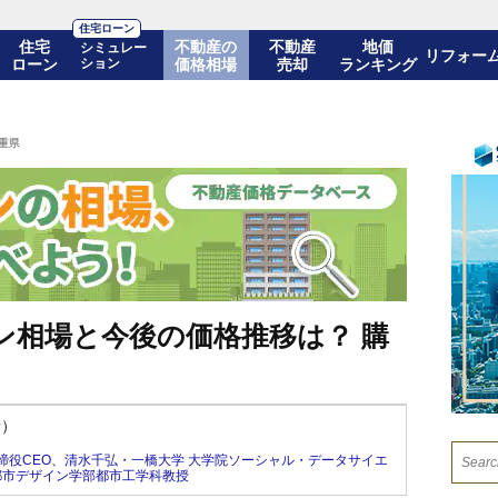
住宅ローン
住宅
不動産の
不動産
地価
シミュレー
リフォー
ローン
ション
価格相場
売却
ランキング
重県
ン相場と今後の価格推移は？ 購
新）
締役CEO
、
清水千弘・一橋大学 大学院ソーシャル・データサイエ
都市デザイン学部都市工学科教授