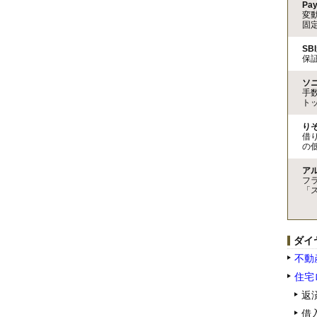
Pa
変
固
SB
保
ソ
手
ト
り
借
の
ア
フ
「
ダイ
不動
住宅
返
借