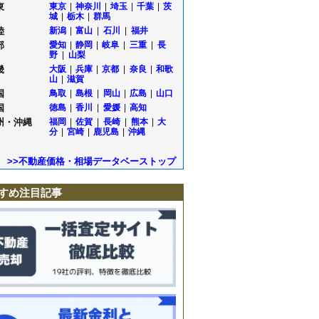
東
東京
|
神奈川
|
埼玉
|
千葉
|
茨
城
|
栃木
|
群馬
陸
新潟
|
富山
|
石川
|
福井
部
愛知
|
静岡
|
岐阜
|
三重
|
長
野
|
山梨
畿
大阪
|
兵庫
|
京都
|
奈良
|
和歌
山
|
滋賀
国
鳥取
|
島根
|
岡山
|
広島
|
山口
国
徳島
|
香川
|
愛媛
|
高知
州・沖縄
福岡
|
佐賀
|
長崎
|
熊本
|
大
分
|
宮崎
|
鹿児島
|
沖縄
>>不動産価格・相場データベーストップ
すめ注目記事