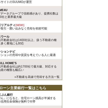
ルサイトのSUUMOが運営
ME4U
TTデータグループで信頼感があり、提携社数は
00社と業界最大級
REリアルティ
[NEW!]
手取引・囲い込みなく売却を依頼可能
エウール
載不動産会社は1400社以上、扱う不動産の種
は多く農地にも対応
ンションナビ
ンションの売却や賃貸を考えている人に最適
ULL HOME'S
載不動産会社は約1700社で最大級、対応する
動産の種類も幅広い
»不動産を高値で売却する方法一覧
ローン主要銀行一覧はこちら
uじぶん銀行
がん」になると、住宅ローン残高が半減する
体信用生命保険が無料で付帯