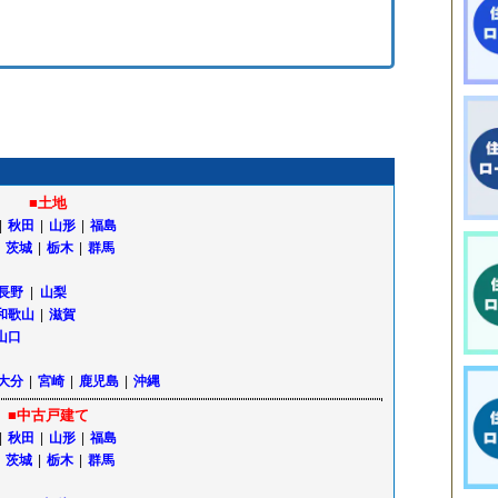
■土地
|
秋田
|
山形
|
福島
茨城
|
栃木
|
群馬
長野
|
山梨
和歌山
|
滋賀
山口
大分
|
宮崎
|
鹿児島
|
沖縄
■中古戸建て
|
秋田
|
山形
|
福島
茨城
|
栃木
|
群馬