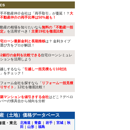
cs
手不動産仲介会社は「両手取引」が蔓延！？
大
不動産仲介の両手比率は50%超も！
動産の相場を知りたいなら
無料の「不動産一括
定」
を活用すべき！
主要19社を徹底比較
宅ローン最新金利と長期推移
は？ 金利タイプ
選び方をプロが解説！
32銀行の金利を比較できる
住宅ローンシミュレ
ションを活用しよう
越しするなら「
引越し一括見積もり10社比
」をチェック！
フォーム会社を探すなら「
リフォーム一括見積
りサイト
」12社を徹底比較！
築マンションを値引きする会社
はどこ？デベロ
パーの懐具合から傾向を分析
産（土地）価格データベース
海道・東北
北海道
|
青森
|
岩手
|
宮城
|
秋
田
|
山形
|
福島