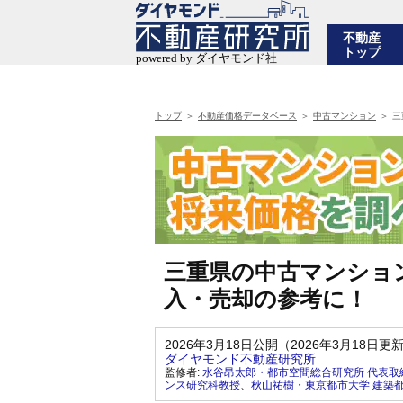
不動産
トップ
トップ
不動産価格データベース
中古マンション
三
三重県の中古マンショ
入・売却の参考に！
2026年3月18日公開（2026年3月18日更
ダイヤモンド不動産研究所
監修者:
水谷昂太郎・都市空間総合研究所 代表取
ンス研究科教授
、
秋山祐樹・東京都市大学 建築