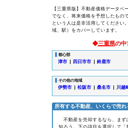
【三重県版】不動産価格データベ
でなく、将来価格を予想したもの
という人は是非活用してください。
域、駅）をカバーしています。
◆
三重県
の中
都心部
津市
四日市市
鈴鹿市
その他の地域
伊勢市
松阪市
桑名市
川越
所有する不動産、いくらで売れ
不動産を売却するなら、まず
知ろう。下の項目を選択して「