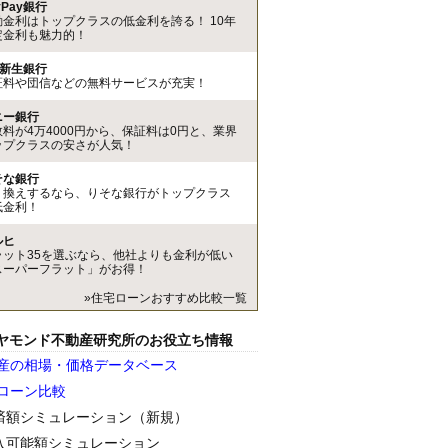
yPay銀行
動金利はトップクラスの低金利を誇る！ 10年
定金利も魅力的！
I新生銀行
証料や団信などの無料サービスが充実！
ニー銀行
数料が4万4000円から、保証料は0円と、業界
ップクラスの安さが人気！
そな銀行
り換えするなら、りそな銀行がトップクラス
低金利！
ルヒ
ラット35を選ぶなら、他社よりも金利が低い
スーパーフラット」がお得！
»住宅ローンおすすめ比較一覧
ヤモンド不動産研究所のお役立ち情報
産の相場・価格データベース
ローン比較
済額シミュレーション（新規）
入可能額シミュレーション