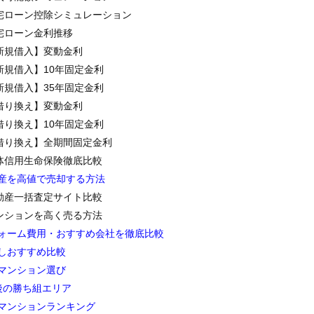
宅ローン控除シミュレーション
宅ローン金利推移
新規借入】変動金利
新規借入】10年固定金利
新規借入】35年固定金利
借り換え】変動金利
借り換え】10年固定金利
借り換え】全期間固定金利
体信用生命保険徹底比較
産を高値で売却する方法
動産一括査定サイト比較
ンションを高く売る方法
ォーム費用・おすすめ会社を徹底比較
しおすすめ比較
マンション選び
後の勝ち組エリア
マンションランキング