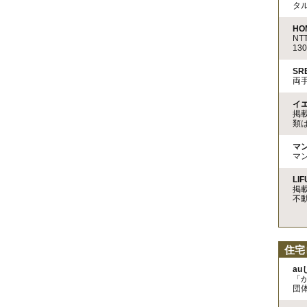
タ
HO
N
13
S
両
イ
掲
類
マ
マ
LIF
掲
不
住宅
a
「
団