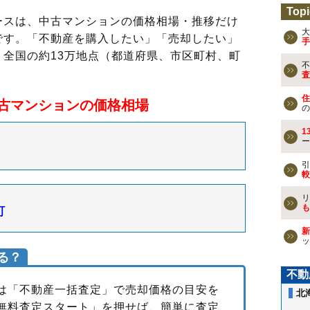
Topi
ースは、中古マンションの価格相場・推移だけ
大
です。「不動産を購入したい」「売却したい」
手
全国の約13万地点（都道府県、市区町村、町
不
査
住
古マンションの価格相場
の
1
ー
引
較
リ
も
町
新
ッ
る？
不動
は「不動産一括査定」で売却価格の目安を
北
無料査定スタート」を押せば、簡単に査定