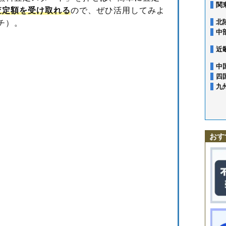
関
査定額を受け取れる
ので、ぜひ活用してみよ
北
チ）。
中
近
中
四
九
おす