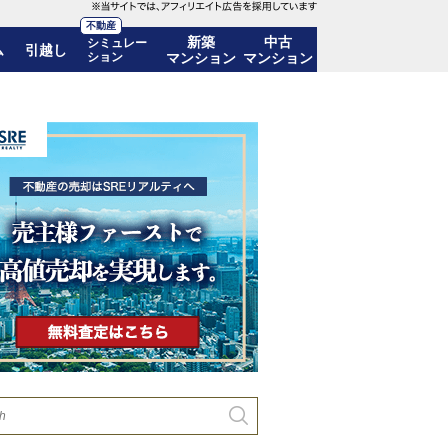
不動産
新築
中古
シミュレー
ム
引越し
ション
マンション
マンション