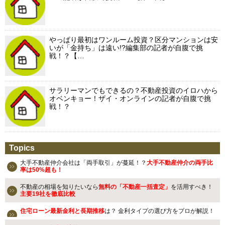
やっぱり最初はワンルーム投資？区分マンションは安
いが「金持ち」は遠い!?編集部の記者が自腹で挑
戦！？【…
サラリーマンでもできるの？不動産投資のイロハから
オベンキョー！ザイ・オンラインの記者が自腹で挑
戦！？
Topics
大手不動産仲介会社は「両手取引」が蔓延！？
大手不動産仲介の両手比
率は50%超も！
不動産の相場を知りたいなら
無料の「不動産一括査定」
を活用すべき！
主要19社を徹底比較
住宅ローン最新金利と長期推移
は？ 金利タイプの選び方をプロが解説！