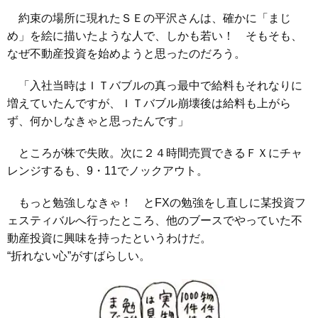
約束の場所に現れたＳＥの平沢さんは、確かに「まじ
め」を絵に描いたような人で、しかも若い！ そもそも、
なぜ不動産投資を始めようと思ったのだろう。
「入社当時はＩＴバブルの真っ最中で給料もそれなりに
増えていたんですが、ＩＴバブル崩壊後は給料も上がら
ず、何かしなきゃと思ったんです」
ところが株で失敗。次に２４時間売買できるＦＸにチャ
レンジするも、9・11でノックアウト。
もっと勉強しなきゃ！ とFXの勉強をし直しに某投資フ
ェスティバルへ行ったところ、他のブースでやっていた不
動産投資に興味を持ったというわけだ。
“折れない心”がすばらしい。