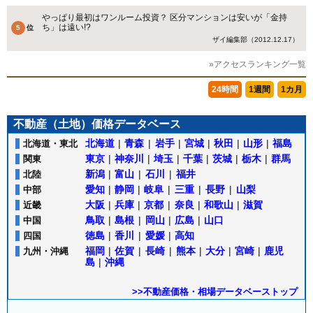
やっぱり最初はワンルーム投資？ 区分マンションは安いが「金持
ち」は遠い!?
ザイ編集部（2012.12.17）
»アクセスランキング一覧
24時間
1週間
1カ月
不動産（土地）価格データベース
北海道
|
青森
|
岩手
|
宮城
|
秋田
|
山形
|
福島
北海道・東北
東京
|
神奈川
|
埼玉
|
千葉
|
茨城
|
栃木
|
群馬
関東
新潟
|
富山
|
石川
|
福井
北陸
愛知
|
静岡
|
岐阜
|
三重
|
長野
|
山梨
中部
大阪
|
兵庫
|
京都
|
奈良
|
和歌山
|
滋賀
近畿
鳥取
|
島根
|
岡山
|
広島
|
山口
中国
徳島
|
香川
|
愛媛
|
高知
四国
福岡
|
佐賀
|
長崎
|
熊本
|
大分
|
宮崎
|
鹿児
九州・沖縄
島
|
沖縄
>>不動産価格・相場データベーストップ