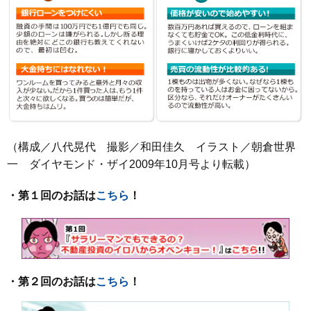
（構成／八代晃代 撮影／和田佳久 イラスト／朝倉世界
一 ダイヤモンド・ザイ2009年10月号より転載）
・第１回のお話は
こちら
！
・第２回のお話は
こちら
！