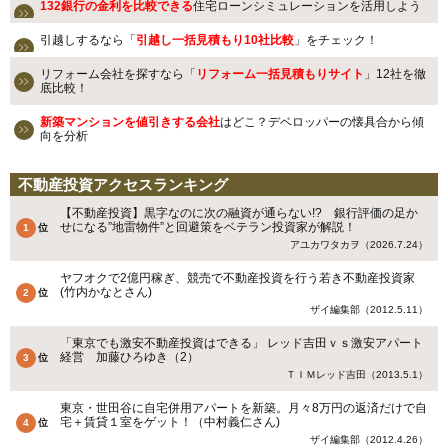
132銀行の金利を比較できる
住宅ローンシミュレーションを活用しよう
引越しするなら「
引越し一括見積もり10社比較
」をチェック！
リフォーム会社を探すなら「
リフォーム一括見積もりサイト
」12社を徹
底比較！
新築マンションを値引きする会社
はどこ？デベロッパーの懐具合から傾
向を分析
不動産投資アクセスランキング
【不動産投資】黒字なのに次の融資が通らない!? 銀行評価の足か
せになる”地雷物件”と回避策をベテラン投資家が解説！
アユカワタカヲ（2026.7.24）
ヤフオクで2億円稼ぎ、競売で不動産投資を行う若き不動産投資家
(竹内かなとさん)
ザイ編集部（2012.5.11）
「東京でも激安不動産投資はできる」 レッド吉田ｖｓ激安アパート
経営 加藤ひろゆき（2）
ＴＩＭレッド吉田（2013.5.1）
東京・世田谷に自宅併用アパートを新築。月々8万円の返済だけで自
宅＋賃貸１室をゲット！（中村義仁さん)
ザイ編集部（2012.4.26）