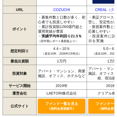
URL
COZUCHI
CREAL（ク
・募集件数と口数が多く、初
・東証グロース
心者でも投資しやすい
営し、安定性が
・累計投資額1260億円超と
・新規案件数と
ポイント
運用実績が豊富
応募しやすい
・
実績平均年利回り21.5％
・投資案件に詳
示を実施
（四半期レポート最新版より）
4.4～10％
5.0～6.
想定利回り
（直近10件、2026年2月時点）
（直近10件、202
最低出資額
1万円
1万円
アパート・マン
アパート・マンション、商業
投資対象
施設、オフィス
施設、オフィス、ホテルなど
校、宿泊施
サービス開始
2019年
2018
運営会社
LAETORI株式会社
クリアル株
ファンド一覧を見る
ファンド一
公式サイト
（無料会員登録可）
（無料会員登