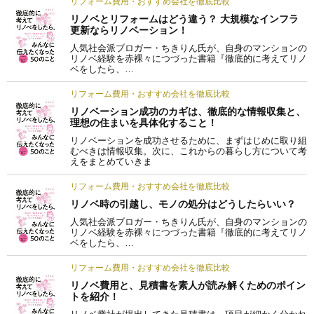
リフォーム費用・おすすめ会社を徹底比較
リノベとリフォームはどう違う？ 大規模なインフラ
更新ならリノベーション！
人気社会派ブロガー・ちきりん氏が、自身のマンションの
リノベ経験を赤裸々につづった書籍『徹底的に考えてリノ
ベをしたら、…
リフォーム費用・おすすめ会社を徹底比較
リノベーション成功のカギは、徹底的な情報収集と、
理想の住まいを具体化すること！
リノベーションを成功させるために、まずはじめに取り組
むべきは情報収集。次に、これからの暮らし方について考
えをまとめていきま
リフォーム費用・おすすめ会社を徹底比較
リノベ時の引越し、モノの処分はどうしたらいい？
人気社会派ブロガー・ちきりん氏が、自身のマンションの
リノベ経験を赤裸々につづった書籍『徹底的に考えてリノ
ベをしたら、…
リフォーム費用・おすすめ会社を徹底比較
リノベ費用と、見積書を素人が読み解くためのポイン
トを紹介！