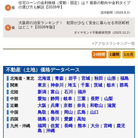
住宅ローンの金利推移（変動・固定）は？ 最新の動向や金利タイプ
の選び方も解説【2026年】
淡河範明（2026.8.3）
大阪府の治安ランキング！ 犯罪が少なく安全に暮らせる市区町村
はどこ？【2026年版】
ダイヤモンド不動産研究所（2025.12.2）
»アクセスランキング一覧
24時間
1週間
1カ月
不動産（土地）価格データベース
北海道
|
青森
|
岩手
|
宮城
|
秋田
|
山形
|
福島
北海道・東北
東京
|
神奈川
|
埼玉
|
千葉
|
茨城
|
栃木
|
群馬
関東
新潟
|
富山
|
石川
|
福井
北陸
愛知
|
静岡
|
岐阜
|
三重
|
長野
|
山梨
中部
大阪
|
兵庫
|
京都
|
奈良
|
和歌山
|
滋賀
近畿
鳥取
|
島根
|
岡山
|
広島
|
山口
中国
徳島
|
香川
|
愛媛
|
高知
四国
福岡
|
佐賀
|
長崎
|
熊本
|
大分
|
宮崎
|
鹿児
九州・沖縄
島
|
沖縄