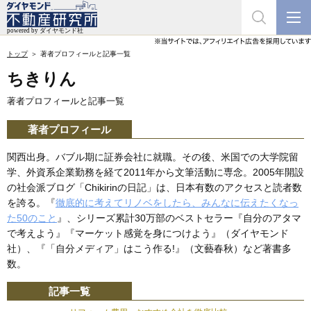
トップ
著者プロフィールと記事一覧
ちきりん
著者プロフィールと記事一覧
著者プロフィール
関西出身。バブル期に証券会社に就職。その後、米国での大学院留
学、外資系企業勤務を経て2011年から文筆活動に専念。2005年開設
の社会派ブログ「Chikirinの日記」は、日本有数のアクセスと読者数
を誇る。『
徹底的に考えてリノベをしたら、みんなに伝えたくなっ
た50のこと
』、シリーズ累計30万部のベストセラー『自分のアタマ
で考えよう』『マーケット感覚を身につけよう』（ダイヤモンド
社）、『「自分メディア」はこう作る!』（文藝春秋）など著書多
数。
記事一覧