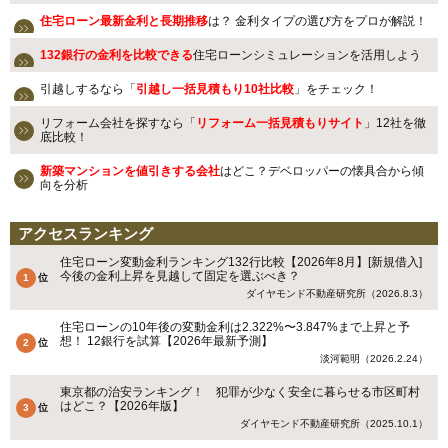
住宅ローン最新金利と長期推移
は？ 金利タイプの選び方をプロが解説！
132銀行の金利を比較できる
住宅ローンシミュレーションを活用しよう
引越しするなら「
引越し一括見積もり10社比較
」をチェック！
リフォーム会社を探すなら「
リフォーム一括見積もりサイト
」12社を徹
底比較！
新築マンションを値引きする会社
はどこ？デベロッパーの懐具合から傾
向を分析
アクセスランキング
住宅ローン変動金利ランキング132行比較【2026年8月】[新規借入]
今後の金利上昇を見越して固定を選ぶべき？
ダイヤモンド不動産研究所（2026.8.3）
住宅ローンの10年後の変動金利は2.322%〜3.847%まで上昇と予
想！ 12銀行を試算【2026年最新予測】
淡河範明（2026.2.24）
東京都の治安ランキング！ 犯罪が少なく安全に暮らせる市区町村
はどこ？【2026年版】
ダイヤモンド不動産研究所（2025.10.1）