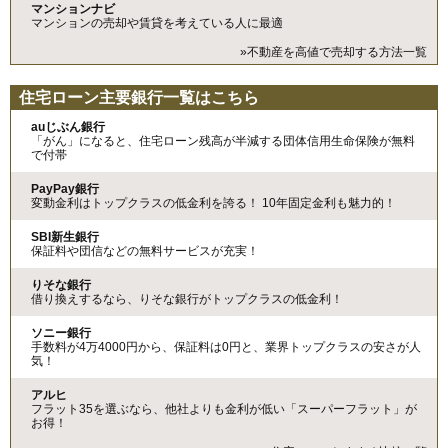
マンションナビ
マンションの売却や賃貸を考えている人に最適
»不動産を高値で売却する方法一覧
住宅ローン主要銀行一覧はこちら
auじぶん銀行
「がん」になると、住宅ローン残高が半減する団体信用生命保険が無料
で付帯
PayPay銀行
変動金利はトップクラスの低金利を誇る！ 10年固定金利も魅力的！
SBI新生銀行
保証料や団信などの無料サービスが充実！
りそな銀行
借り換えするなら、りそな銀行がトップクラスの低金利！
ソニー銀行
手数料が4万4000円から、保証料は0円と、業界トップクラスの安さが人
気！
アルヒ
フラット35を選ぶなら、他社よりも金利が低い「スーパーフラット」が
お得！