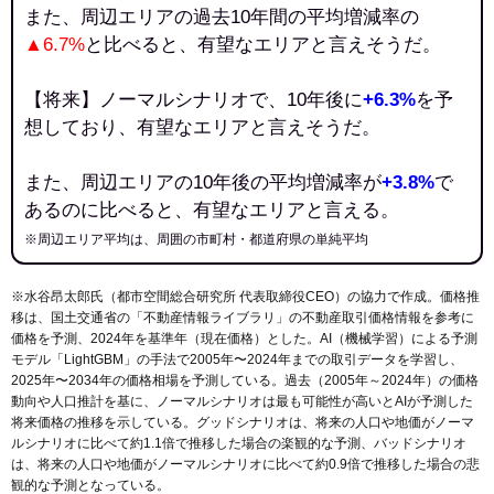
また、周辺エリアの過去10年間の平均増減率の
▲6.7%
と比べると、有望なエリアと言えそうだ。
【将来】ノーマルシナリオで、10年後に
+6.3%
を予
想しており、有望なエリアと言えそうだ。
また、周辺エリアの10年後の平均増減率が
+3.8%
で
あるのに比べると、有望なエリアと言える。
※周辺エリア平均は、周囲の市町村・都道府県の単純平均
※水谷昂太郎氏（都市空間総合研究所 代表取締役CEO）の協力で作成。価格推
移は、国土交通省の「
不動産情報ライブラリ
」の不動産取引価格情報を参考に
価格を予測、2024年を基準年（現在価格）とした。AI（機械学習）による予測
モデル「LightGBM」の手法で2005年〜2024年までの取引データを学習し、
2025年〜2034年の価格相場を予測している。過去（2005年～2024年）の価格
動向や人口推計を基に、ノーマルシナリオは最も可能性が高いとAIが予測した
将来価格の推移を示している。グッドシナリオは、将来の人口や地価がノーマ
ルシナリオに比べて約1.1倍で推移した場合の楽観的な予測、バッドシナリオ
は、将来の人口や地価がノーマルシナリオに比べて約0.9倍で推移した場合の悲
観的な予測となっている。