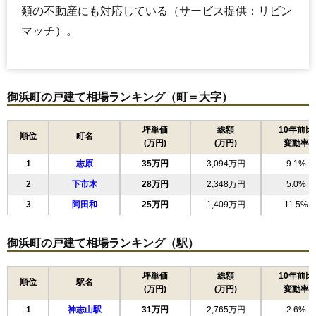
類の不動産にも対応している（サービス提供：リビン
マッチ）。
御浜町の戸建て相場ランキング（町＝大字）
坪単価
総額
10年前比
順位
町名
(万円)
(万円)
変動率
1
志原
35万円
3,094万円
9.1%
2
下市木
28万円
2,348万円
5.0%
3
阿田和
25万円
1,409万円
11.5%
御浜町の戸建て相場ランキング（駅）
坪単価
総額
10年前比
順位
駅名
(万円)
(万円)
変動率
1
神志山駅
31万円
2,765万円
2.6%