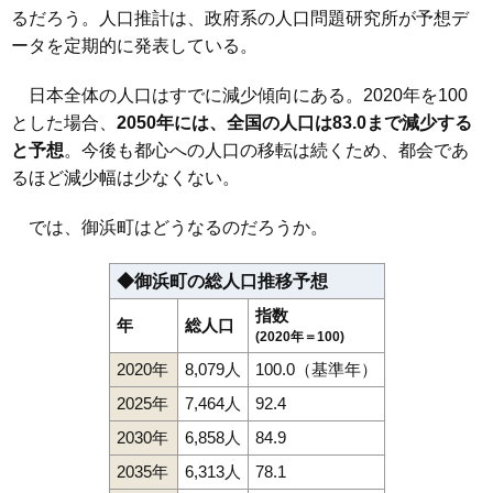
るだろう。人口推計は、政府系の人口問題研究所が予想デ
ータを定期的に発表している。
日本全体の人口はすでに減少傾向にある。2020年を100
とした場合、
2050年には、全国の人口は83.0まで減少する
と予想
。今後も都心への人口の移転は続くため、都会であ
るほど減少幅は少なくない。
では、御浜町はどうなるのだろうか。
◆御浜町の総人口推移予想
指数
年
総人口
(2020年＝100)
2020年
8,079人
100.0（基準年）
2025年
7,464人
92.4
2030年
6,858人
84.9
2035年
6,313人
78.1