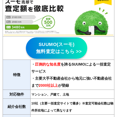
SUUMO(スーモ)
無料査定はこちら >>
・
圧倒的な知名度
を誇るSUUMOによる一括査定
サービス
特徴
・主要大手不動産会社から地元に強い不動産会社
まで
2000社以上
が登録
対応物件
マンション、戸建て、土地
10社（主要一括査定サイトで最多）※査定可能会社数は物
紹介会社数
件所在地によって異なります