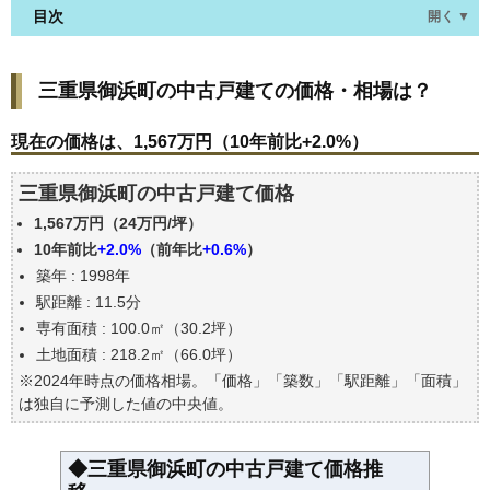
目次
開く ▼
三重県御浜町の中古戸建ての価格・相場は？
三重県御浜町の中古戸建ての価格・相場は？
現在の価格は、1,567万円（10年前比+2.0%）
価格を詳細に分析しよう
現在の価格は、1,567万円（10年前比+2.0%）
駅からの徒歩距離で価格はどうなる？
三重県御浜町の中古戸建て価格
築年数で価格はどうなる？
1,567万円（24万円/坪）
三重県御浜町の中古戸建ての過去の売買事例
10年前比
+2.0%
（前年比
+0.6%
）
公示地価はいくら
築年 : 1998年
エリアの将来性を人口予想から検討しよう
駅距離 : 11.5分
自分の年収でいくらの不動産が買える？
専有面積 : 100.0㎡（30.2坪）
土地面積 : 218.2㎡（66.0坪）
※2024年時点の価格相場。「価格」「築数」「駅距離」「面積」
は独自に予測した値の中央値。
◆三重県御浜町の中古戸建て価格推