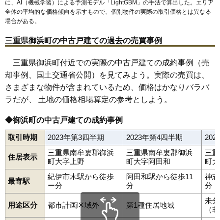
に、AI（機械学習）による予測モデル「LightGBM」の手法で算出した。エリア
阿田和
神志山駅
下市木
紀伊市木駅
志原
阿田和駅
全体の平均的な価格傾向を示すもので、個別物件の実際の取引価格とは異なる
場合がある。
三重県御浜町の中古戸建ての過去の売買事例
三重県御浜町付近での実際の中古戸建ての成約事例（売
却事例、国土交通省公開）を見てみよう。実際の売買は、
さまざまな物件が含まれているため、価格はかなりバラバ
ラだが、 土地の価格相場算定の参考としよう。
◆御浜町の中古戸建ての成約事例
取引時期
2023年第3四半期
2023年第4四半期
20
三重県南牟婁郡御浜
三重県南牟婁郡御浜
三重
住居表示
町大字上野
町大字阿田和
町大
紀伊市木駅から徒歩
阿田和駅から徒歩11
神志
最寄駅
ー分
分
分
未分
用途区分
都市計画区域外
第1種住居地域
（非