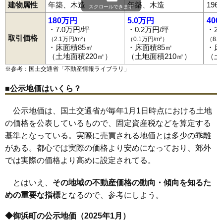
建物属性
年築、木造
年築、木造
19
スクロールできます
180万円
5.0万円
40
・7.0万円/坪
・0.2万円/坪
・2
取引価格
（2.1万円/m²）
（0.1万円/m²）
（8.
・床面積85㎡
・床面積85㎡
・床
（土地面積220㎡）
（土地面積210㎡）
（土
※参考：国土交通省「
不動産情報ライブラリ
」
■公示地価はいくら？
公示地価は、国土交通省が毎年1月1日時点における土地
の価格を公表しているもので、固定資産税などを算定する
基準となっている。実際に売買される地価とは多少の乖離
がある。都心では実際の価格より安めになっており、郊外
では実際の価格より高めに設定されてる。
とはいえ、
その地域の不動産価格の動向・傾向を知るた
めの重要な指標
となるので、参考にしよう。
◆御浜町の公示地価（2025年1月）