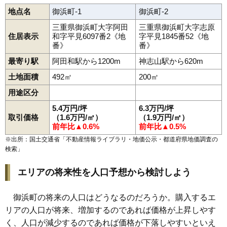
地点名
御浜町-1
御浜町-2
三重県御浜町大字阿田
三重県御浜町大字志原
住居表示
和字平見6097番2《地
字平見1845番52《地
番》
番》
最寄り駅
阿田和駅から1200m
神志山駅から620m
土地面積
492㎡
200㎡
用途区分
5.4万円/坪
6.3万円/坪
取引価格
（1.6万円/㎡）
（1.9万円/㎡）
前年比▲0.6%
前年比▲0.5%
※出所：国土交通省「
不動産情報ライブラリ・地価公示・都道府県地価調査の
検索
」
エリアの将来性を人口予想から検討しよう
御浜町の将来の人口はどうなるのだろうか。購入するエ
リアの人口が将来、増加するのであれば価格が上昇しやす
く、人口が減少するのであれば価格が下落しやすいといえ