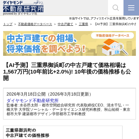
トップ
不動産価格データベース
中古戸建て
三重県
【AI予測】三重県御浜町の中古戸建
【AI予測】三重県御浜町の中古戸建て価格相場は
1,567万円(10年前比+2.0%)! 10年後の価格推移も公
開
2026年3月18日公開（2026年3月18日更新）
ダイヤモンド不動産研究所
監修者:
水谷昂太郎・都市空間総合研究所 代表取締役CEO
、
清水千弘・一
橋大学 大学院ソーシャル・データサイエンス研究科教授
、
秋山祐樹・東京
都市大学 建築都市デザイン学部都市工学科教授