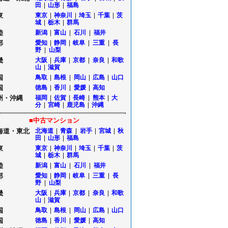
田
|
山形
|
福島
東
東京
|
神奈川
|
埼玉
|
千葉
|
茨
城
|
栃木
|
群馬
陸
新潟
|
富山
|
石川
|
福井
部
愛知
|
静岡
|
岐阜
|
三重
|
長
野
|
山梨
畿
大阪
|
兵庫
|
京都
|
奈良
|
和歌
山
|
滋賀
国
鳥取
|
島根
|
岡山
|
広島
|
山口
国
徳島
|
香川
|
愛媛
|
高知
州・沖縄
福岡
|
佐賀
|
長崎
|
熊本
|
大
分
|
宮崎
|
鹿児島
|
沖縄
■中古マンション
海道・東北
北海道
|
青森
|
岩手
|
宮城
|
秋
田
|
山形
|
福島
東
東京
|
神奈川
|
埼玉
|
千葉
|
茨
城
|
栃木
|
群馬
陸
新潟
|
富山
|
石川
|
福井
部
愛知
|
静岡
|
岐阜
|
三重
|
長
野
|
山梨
畿
大阪
|
兵庫
|
京都
|
奈良
|
和歌
山
|
滋賀
国
鳥取
|
島根
|
岡山
|
広島
|
山口
国
徳島
|
香川
|
愛媛
|
高知