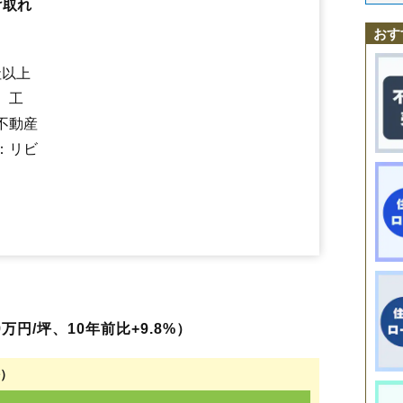
け取れ
多度町中須
長島駅
桑名駅
多度町御衣野
近鉄長島駅
太夫
益生駅
筒尾
西桑名駅
友村
長島町大倉
西別所駅
長島町押付
蓮花寺駅
在良
長島町出口
星川駅
七和駅
長島町西外面
播磨駅
下深谷駅
長島町福吉
下野代駅
長島町又木
多度駅
長島町松ケ島
おす
長島町葭ケ須
西方
西正和台
西別所
額田
野田
能部
芳ケ崎
播磨
東方
東金井
東正和台
東汰上
福島
藤が丘
星川
星見ケ丘
松ノ木
森忠
安永
社以上
矢田
柳原
蓮花寺
陽だまりの丘
、工
不動産
：リビ
万円/坪、10年前比+9.8%）
坪）