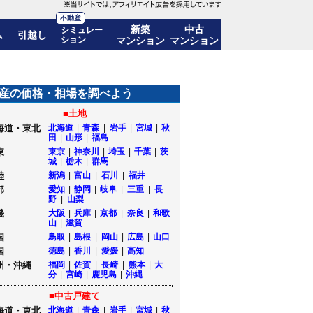
不動産
新築
中古
シミュレー
ム
引越し
ション
マンション
マンション
年後の価格推移も公開｜三重県桑名市
産の価格・相場を調べよう
■土地
海道・東北
北海道
|
青森
|
岩手
|
宮城
|
秋
田
|
山形
|
福島
東
東京
|
神奈川
|
埼玉
|
千葉
|
茨
城
|
栃木
|
群馬
陸
新潟
|
富山
|
石川
|
福井
部
愛知
|
静岡
|
岐阜
|
三重
|
長
野
|
山梨
畿
大阪
|
兵庫
|
京都
|
奈良
|
和歌
山
|
滋賀
国
鳥取
|
島根
|
岡山
|
広島
|
山口
国
徳島
|
香川
|
愛媛
|
高知
州・沖縄
福岡
|
佐賀
|
長崎
|
熊本
|
大
分
|
宮崎
|
鹿児島
|
沖縄
■中古戸建て
海道・東北
北海道
|
青森
|
岩手
|
宮城
|
秋