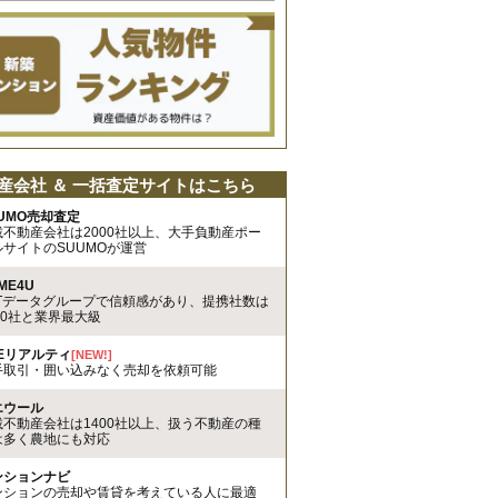
産会社 ＆ 一括査定サイトはこちら
UMO売却査定
載不動産会社は2000社以上、大手負動産ポー
ルサイトのSUUMOが運営
ME4U
TTデータグループで信頼感があり、提携社数は
00社と業界最大級
REリアルティ
[NEW!]
手取引・囲い込みなく売却を依頼可能
エウール
載不動産会社は1400社以上、扱う不動産の種
は多く農地にも対応
ンションナビ
ンションの売却や賃貸を考えている人に最適