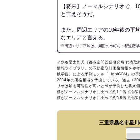
【将来】ノーマルシナリオで、1
と言えそうだ。
また、周辺エリアの10年後の平
なエリアと言える。
※周辺エリア平均は、周囲の市町村・都道府県
※水谷昂太郎氏（都市空間総合研究所 代表取
情報ライブラリ
」の不動産取引価格情報を参考
械学習）による予測モデル「LightGBM」の手
2034年の価格相場を予測している。過去（2
リオは最も可能性が高いとAIが予測した将来
価がノーマルシナリオに比べて約1.1倍で推
価がノーマルシナリオに比べて約0.9倍で推
三重県桑名市星川