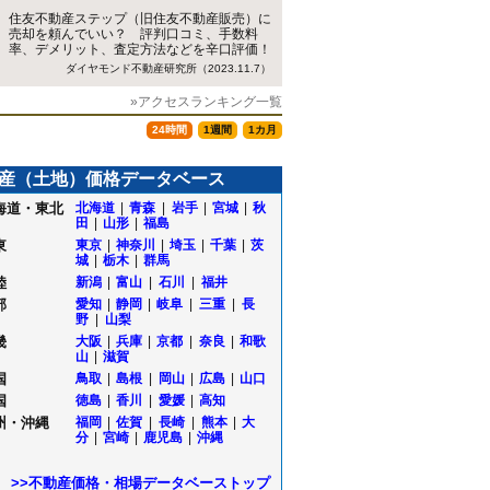
住友不動産ステップ（旧住友不動産販売）に
売却を頼んでいい？ 評判口コミ、手数料
率、デメリット、査定方法などを辛口評価！
ダイヤモンド不動産研究所（2023.11.7）
»アクセスランキング一覧
24時間
1週間
1カ月
産（土地）価格データベース
海道・東北
北海道
|
青森
|
岩手
|
宮城
|
秋
田
|
山形
|
福島
東
東京
|
神奈川
|
埼玉
|
千葉
|
茨
城
|
栃木
|
群馬
陸
新潟
|
富山
|
石川
|
福井
部
愛知
|
静岡
|
岐阜
|
三重
|
長
野
|
山梨
畿
大阪
|
兵庫
|
京都
|
奈良
|
和歌
山
|
滋賀
国
鳥取
|
島根
|
岡山
|
広島
|
山口
国
徳島
|
香川
|
愛媛
|
高知
州・沖縄
福岡
|
佐賀
|
長崎
|
熊本
|
大
分
|
宮崎
|
鹿児島
|
沖縄
>>不動産価格・相場データベーストップ
津