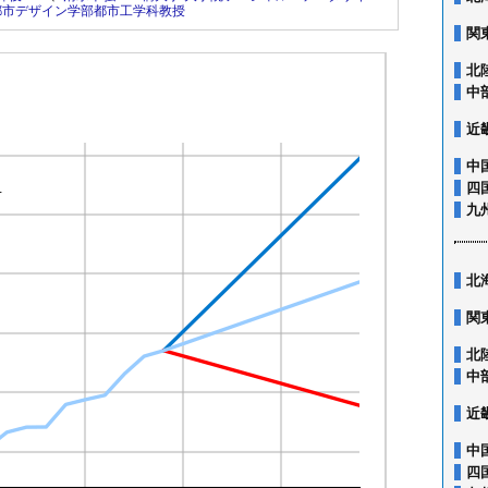
都市デザイン学部都市工学科教授
関
北
中
近
中
四
九
北
関
北
中
近
中
四