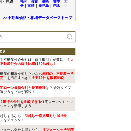
州・沖縄
福岡
|
佐賀
|
長崎
|
熊本
|
大
分
|
宮崎
|
鹿児島
|
沖縄
>>不動産価格・相場データベーストップ
cs
手不動産仲介会社は「両手取引」が蔓延！？
大
不動産仲介の両手比率は50%超も！
動産の相場を知りたいなら
無料の「不動産一括
定」
を活用すべき！
主要19社を徹底比較
宅ローン最新金利と長期推移
は？ 金利タイプ
選び方をプロが解説！
32銀行の金利を比較できる
住宅ローンシミュレ
ションを活用しよう
越しするなら「
引越し一括見積もり10社比
」をチェック！
フォーム会社を探すなら「
リフォーム一括見積