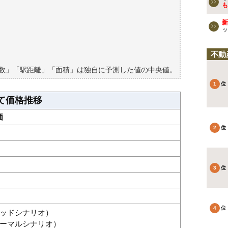
も
検討しよう
新
買える？
ッ
不動
築数」「駅距離」「面積」は独自に予測した値の中央値。
て価格推移
価
グッドシナリオ）
（ノーマルシナリオ）