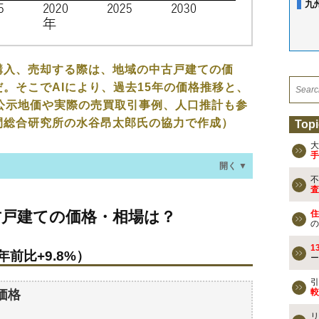
九
購入、売却する際は、地域の中古戸建ての価
。そこでAIにより、過去15年の価格推移と、
公示地価や実際の売買取引事例、人口推計も参
間総合研究所の水谷昂太郎氏の協力で作成）
Topi
大
手
開く ▼
不
査
の価格・相場は？
古戸建ての価格・相場は？
住
年前比+9.8%）
の
1
年前比+9.8%）
ー
なる？
引
較
価格
の過去の売買事例
リ