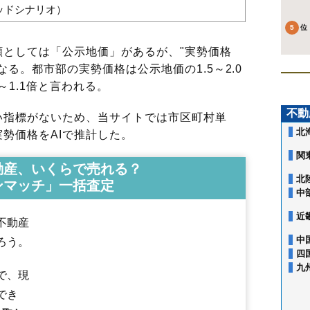
バッドシナリオ）
としては「公示地価」があるが、"実勢価格
る。都市部の実勢価格は公示地価の1.5～2.0
～1.1倍と言われる。
不動
指標がないため、当サイトでは市区町村単
北
勢価格をAIで推計した。
関
動産、いくらで売れる？
北
ンマッチ」一括査定
中
近
不動産
中
ろう。
四
九
で、現
赤尾台
和泉
上野
江場
大貝須
大仲新田
大山田
北別所
桑名
桑部
小泉
でき
小貝須
五反田
坂井
三之丸
地蔵
島田
下深谷部
新西方
船馬町
大福
高塚町
多度町大鳥居
多度町小山
多度町香取
多度町多度
多度町戸