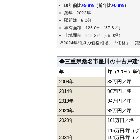
公示地価はいくら
10年前比
+9.8%
（前年比
+0.6%
）
エリアの将来性を人口予想から
築年 : 2022年
自分の年収でいくらの不動産が
駅距離 : 6.0分
専有面積 : 125.0㎡（37.8坪）
土地面積 : 218.2㎡（66.0坪）
※2024年時点の価格相場。「価格」「
◆三重県桑名市星川の中古戸建
年
坪（3.3㎡）単
2009年
88万円／坪
2014年
90万円／坪
2019年
94万円／坪
2024年
99万円／坪
2029年
101万円／坪
115万円/坪（
2034年
104万円/坪