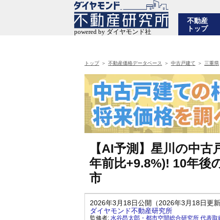
不動産
トップ
トップ
不動産価格データベース
中古戸建て
三重県
【AI予測】星川の中古戸
年前比+9.8%)! 1
市
2026年3月18日公開（2026年3月18日更
ダイヤモンド不動産研究所
監修者:
水谷昂太郎・都市空間総合研究所 代表取