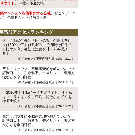
りサイト
」12社を徹底比較！
築マンションを値引きする会社
はどこ？デベロ
パーの懐具合から傾向を分析
産売却アクセスランキング
大手不動産仲介は「囲い込み」が蔓延?! 住
友は50%で三井は約40％！売却時は両手取
引比率が高い会社に注意を【2026年最新
版】
ダイヤモンド不動産研究所（2024.2.13）
三井のリハウスに不動産売却を頼んでいい？
評判口コミ、手数料率、デメリット、査定方
法などを辛口評価！
ダイヤモンド不動産研究所（2023.11.2）
【2026年】不動産一括査定サイトおすすめ
は？ ランキング、評判、特徴など16社を
徹底比較！
ダイヤモンド不動産研究所（2024.1.22）
東急リバブルに不動産売却を頼んでいい？
評判口コミ、手数料率、デメリット、査定方
法などを辛口評価！
ダイヤモンド不動産研究所（2023.11.7）