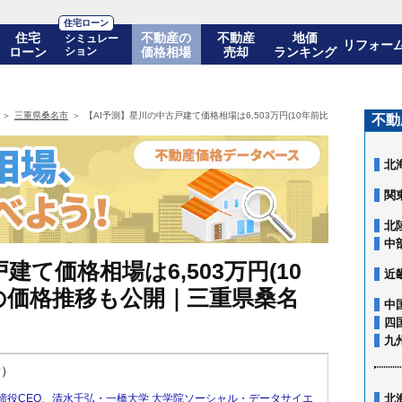
住宅ローン
住宅
不動産の
不動産
地価
シミュレー
リフォー
ローン
ション
価格相場
売却
ランキング
三重県桑名市
【AI予測】星川の中古戸建て価格相場は6,503万円(10年前比+9.8%)! 10
不動
北
関
北
中
建て価格相場は6,503万円(10
近
0年後の価格推移も公開｜三重県桑名
中
四
九
新）
締役CEO
、
清水千弘・一橋大学 大学院ソーシャル・データサイエ
北