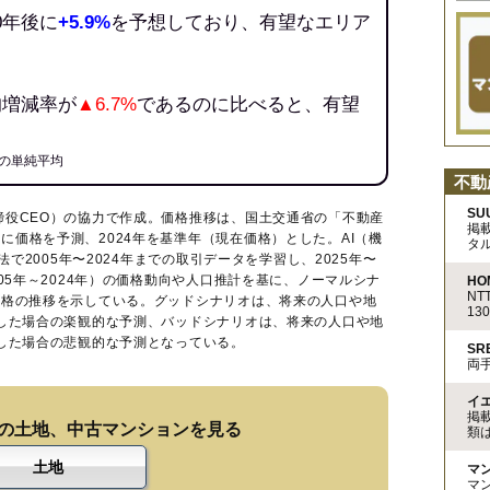
0年後に
+5.9%
を予想しており、有望なエリア
均増減率が
▲6.7%
であるのに比べると、有望
の単純平均
不動
SU
締役CEO）の協力で作成。価格推移は、国土交通省の「
不動産
掲
に価格を予測、2024年を基準年（現在価格）とした。AI（機
タ
法で2005年〜2024年までの取引データを学習し、2025年〜
005年～2024年）の価格動向や人口推計を基に、ノーマルシナ
HO
N
価格の推移を示している。グッドシナリオは、将来の人口や地
13
移した場合の楽観的な予測、バッドシナリオは、将来の人口や地
移した場合の悲観的な予測となっている。
S
両
イ
掲
の土地、中古マンションを見る
類
土地
マ
マ