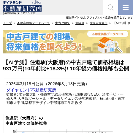
トップ
不動産価格データベース
中古戸建て
大阪府
大阪府大東市
【AI予測】住道
【AI予測】住道駅(大阪府)の中古戸建て価格相場は
931万円(10年前比+18.3%)! 10年後の価格推移も公開
2026年3月18日公開（2026年3月18日更新）
ダイヤモンド不動産研究所
監修者:
水谷昂太郎・都市空間総合研究所 代表取締役CEO
、
清水千弘・一
橋大学 大学院ソーシャル・データサイエンス研究科教授
、
秋山祐樹・東京
都市大学 建築都市デザイン学部都市工学科教授