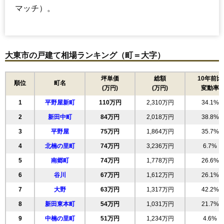
マッチ）。
大東市の戸建て相場ランキング（町＝大字）
坪単価
総額
10年前比
順位
町名
(万円)
(万円)
変動率
1
平野屋新町
110万円
2,310万円
34.1%
2
新田中町
84万円
2,018万円
38.8%
3
平野屋
75万円
1,864万円
35.7%
4
北楠の里町
74万円
3,236万円
6.7%
5
南郷町
74万円
1,778万円
26.6%
6
谷川
67万円
1,612万円
26.1%
7
大野
63万円
1,317万円
42.2%
8
新田東本町
54万円
1,031万円
21.7%
9
中楠の里町
51万円
1,234万円
4.6%