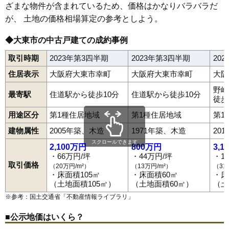
ざまな物件が含まれているため、価格はかなりバラバラだ
が、 土地の価格相場算定の参考としよう。
◆大東市の中古戸建ての成約事例
取引時期
2023年第3四半期
2023年第3四半期
20
住居表示
大阪府大東市幸町
大阪府大東市幸町
大阪
野崎
最寄駅
住道駅から徒歩10分
住道駅から徒歩10分
徒歩
用途区分
第1種住居地域
第1種住居地域
第1
建物属性
2005年築、木造
1971年築、木造
20
スクロールできます
2,100万円
800万円
3,1
・66万円/坪
・44万円/坪
・1
取引価格
（20万円/m²）
（13万円/m²）
（31
・床面積105㎡
・床面積60㎡
・床
（土地面積105㎡）
（土地面積60㎡）
（土
※参考：国土交通省「
不動産情報ライブラリ
」
■公示地価はいくら？