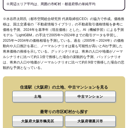
※周辺エリア平均は、周囲の市町村・都道府県の単純平均
※水谷昂太郎氏（都市空間総合研究所 代表取締役CEO）の協力で作成。価格推
移は、国土交通省の「
不動産情報ライブラリ
」の不動産取引価格情報を参考に
価格を予測、2024年を基準年（現在価格）とした。AI（機械学習）による予測
モデル「LightGBM」の手法で2005年〜2024年までの取引データを学習し、
2025年〜2034年の価格相場を予測している。過去（2005年～2024年）の価格
動向や人口推計を基に、ノーマルシナリオは最も可能性が高いとAIが予測した
将来価格の推移を示している。グッドシナリオは、将来の人口や地価がノーマ
ルシナリオに比べて約1.1倍で推移した場合の楽観的な予測、バッドシナリオ
は、将来の人口や地価がノーマルシナリオに比べて約0.9倍で推移した場合の悲
観的な予測となっている。
住道駅（大阪府）の土地、中古マンションを見る
土地
中古マンション
最寄りの市区町村から探す
大阪府大阪市鶴見区
大阪府寝屋川市