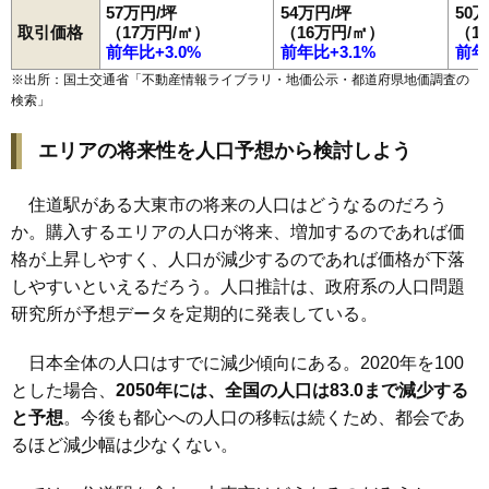
57万円/坪
54万円/坪
50
取引価格
（17万円/㎡）
（16万円/㎡）
（1
前年比+3.0%
前年比+3.1%
前年
※出所：国土交通省「
不動産情報ライブラリ・地価公示・都道府県地価調査の
検索
」
エリアの将来性を人口予想から検討しよう
住道駅がある大東市の将来の人口はどうなるのだろう
か。購入するエリアの人口が将来、増加するのであれば価
格が上昇しやすく、人口が減少するのであれば価格が下落
しやすいといえるだろう。人口推計は、政府系の人口問題
研究所が予想データを定期的に発表している。
日本全体の人口はすでに減少傾向にある。2020年を100
とした場合、
2050年には、全国の人口は83.0まで減少する
と予想
。今後も都心への人口の移転は続くため、都会であ
るほど減少幅は少なくない。