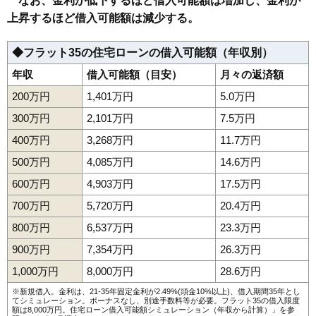
なお、金利が低下するほど借入可能額は増加し、金利が
上昇するほど借入可能額は減少する。
◆フラット35の住宅ローンの借入可能額（年収別）
年収
借入可能額（目安）
月々の返済額
200万円
1,401万円
5.0万円
300万円
2,101万円
7.5万円
400万円
3,268万円
11.7万円
500万円
4,085万円
14.6万円
600万円
4,903万円
17.5万円
700万円
5,720万円
20.4万円
800万円
6,537万円
23.3万円
900万円
7,354万円
26.3万円
1,000万円
8,000万円
28.6万円
※新規借入。金利は、21-35年固定金利が2.49%(頭金10%以上)、借入期間35年とし
てシミュレーション。ボーナスなし、別途手数料等が必要。フラット35の借入限度
額は8,000万円。
住宅ローン借入可能額シミュレーション（年収から計算）
」を参