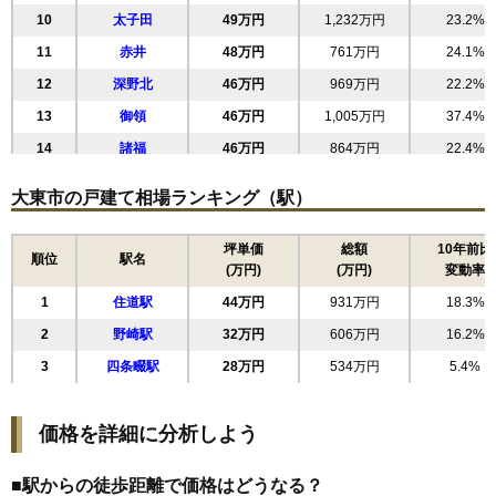
10
太子田
49万円
1,232万円
23.2%
11
赤井
48万円
761万円
24.1%
12
深野北
46万円
969万円
22.2%
13
御領
46万円
1,005万円
37.4%
14
諸福
46万円
864万円
22.4%
15
南楠の里町
45万円
1,558万円
4.2%
大東市の戸建て相場ランキング（駅）
16
氷野
44万円
833万円
18.6%
17
灰塚
43万円
776万円
26.2%
坪単価
総額
10年前比
順位
駅名
(万円)
(万円)
変動率
18
明美の里町
42万円
879万円
12.2%
1
住道駅
44万円
931万円
18.3%
19
寺川
42万円
917万円
37.8%
2
野崎駅
32万円
606万円
16.2%
20
緑が丘
41万円
779万円
23.3%
3
四条畷駅
28万円
534万円
5.4%
21
中垣内
38万円
1,035万円
31.4%
22
御供田
38万円
804万円
12.7%
価格を詳細に分析しよう
23
南津の辺町
36万円
763万円
16.5%
24
大東町
36万円
788万円
13.5%
■駅からの徒歩距離で価格はどうなる？