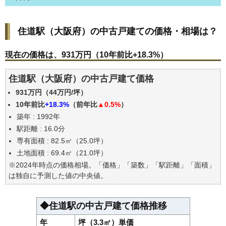
住道駅(大阪府)の中古戸建ての価格・相場は？
住道駅（大阪府）の中古戸建ての価格・相場は？
現在の価格は、931万円（10年前比+18.3%）
価格を詳細に分析しよう
現在の価格は、931万円（10年前比+18.3%）
駅からの徒歩距離で価格はどうなる？
住道駅（大阪府）の中古戸建て価格
築年数で価格はどうなる？
931万円（44万円/坪）
住道駅(大阪府)の中古戸建ての過去の売買事例
10年前比
+18.3%
（前年比
▲0.5%
）
公示地価はいくら
築年 : 1992年
エリアの将来性を人口予想から検討しよう
駅距離 : 16.0分
自分の年収でいくらの不動産が買える？
専有面積 : 82.5㎡（25.0坪）
土地面積 : 69.4㎡（21.0坪）
※2024年時点の価格相場。「価格」「築数」「駅距離」「面積」
は独自に予測した値の中央値。
◆住道駅の中古戸建て価格推移
年
坪（3.3㎡）単価