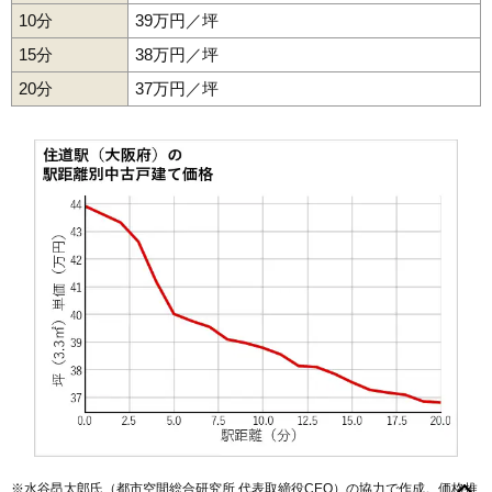
10分
39万円／坪
15分
38万円／坪
20分
37万円／坪
赤井
明美の里町
泉町
栄和町
大野
北楠の里町
御供田
御領
幸町
※水谷昂太郎氏（都市空間総合研究所 代表取締役CEO）の協力で作成。価格推