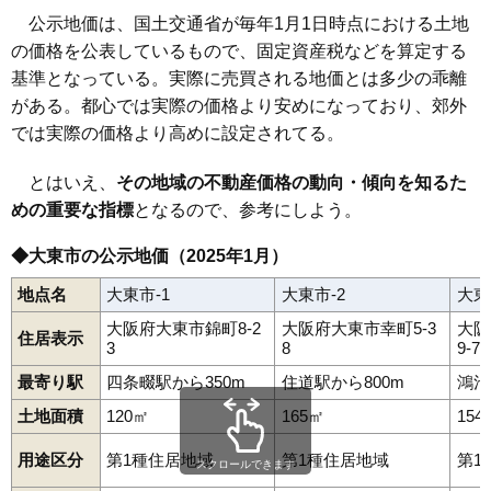
公示地価は、国土交通省が毎年1月1日時点における土地
の価格を公表しているもので、固定資産税などを算定する
基準となっている。実際に売買される地価とは多少の乖離
がある。都心では実際の価格より安めになっており、郊外
では実際の価格より高めに設定されてる。
とはいえ、
その地域の不動産価格の動向・傾向を知るた
めの重要な指標
となるので、参考にしよう。
◆大東市の公示地価（2025年1月）
地点名
大東市-1
大東市-2
大東
大阪府大東市錦町8-2
大阪府大東市幸町5-3
大阪
住居表示
3
8
9-7
最寄り駅
四条畷駅から350m
住道駅から800m
鴻池
土地面積
120㎡
165㎡
154
用途区分
第1種住居地域
第1種住居地域
第1
スクロールできます