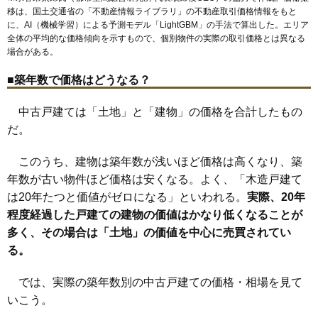
三箇
新田中町
新田東本町
新田本町
大東町
太子田
龍間
谷川
移は、国土交通省の「
不動産情報ライブラリ
」の不動産取引価格情報をもと
津の辺町
四条畷駅
寺川
野崎駅
中垣内
住道駅
中楠の里町
南郷町
錦町
西楠の里町
野崎
に、AI（機械学習）による予測モデル「LightGBM」の手法で算出した。エリア
灰塚
氷野
平野屋
平野屋新町
深野
深野北
北条
緑が丘
全体の平均的な価格傾向を示すもので、個別物件の実際の取引価格とは異なる
南楠の里町
南津の辺町
諸福
場合がある。
■築年数で価格はどうなる？
中古戸建ては「土地」と「建物」の価格を合計したもの
だ。
このうち、建物は築年数が浅いほど価格は高くなり、築
年数が古い物件ほど価格は安くなる。よく、「木造戸建て
は20年たつと価値がゼロになる」といわれる。
実際、20年
程度経過した戸建ての建物の価値はかなり低くなることが
多く、その場合は「土地」の価値を中心に売買されてい
る。
では、実際の築年数別の中古戸建ての価格・相場を見て
いこう。