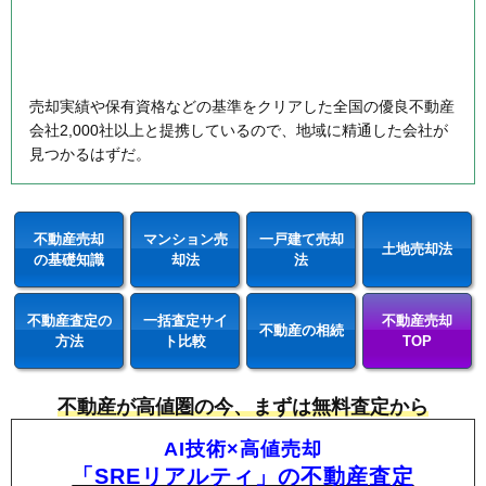
売却実績や保有資格などの基準をクリアした全国の優良不動産
会社2,000社以上と提携しているので、地域に精通した会社が
見つかるはずだ。
不動産売却
マンション売
一戸建て売却
土地売却法
の基礎知識
却法
法
不動産査定の
一括査定サイ
不動産売却
不動産の相続
方法
ト比較
TOP
不動産が高値圏の今、まずは無料査定から
AI技術×高値売却
「SREリアルティ」の不動産査定