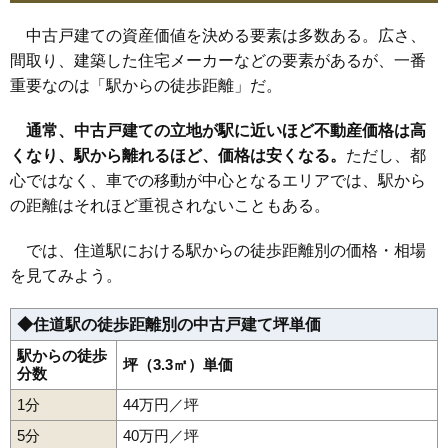
25
幸町
36万円
640万円
16.6%
中古戸建ての資産価値を決める要素は多数ある。広さ、
26
野崎
35万円
743万円
19.7%
間取り、建築した住宅メーカーなどの要素があるが、一番
27
新田本町
35万円
633万円
10.1%
重要なのは「駅からの徒歩距離」だ。
28
三箇
35万円
667万円
18.3%
29
津の辺町
34万円
842万円
11.5%
通常、中古戸建ての立地が駅に近いほど不動産価格は高
30
栄和町
34万円
540万円
18.8%
くなり、駅から離れるほど、価格は安くなる。
ただし、都
心ではなく、車での移動が中心となるエリアでは、駅から
31
錦町
34万円
535万円
19.2%
の距離はそれほど重視されないこともある。
32
深野
33万円
521万円
12.8%
33
西楠の里町
31万円
593万円
10.4%
では、住道駅における駅からの徒歩距離別の価格・相場
34
泉町
28万円
402万円
7.2%
を見てみよう。
35
龍間
28万円
3,334万円
-5.6%
◆住道駅の徒歩距離別の中古戸建て坪単価
36
北条
20万円
318万円
7.3%
駅からの徒歩
坪（3.3㎡）単価
分数
1分
44万円／坪
5分
40万円／坪