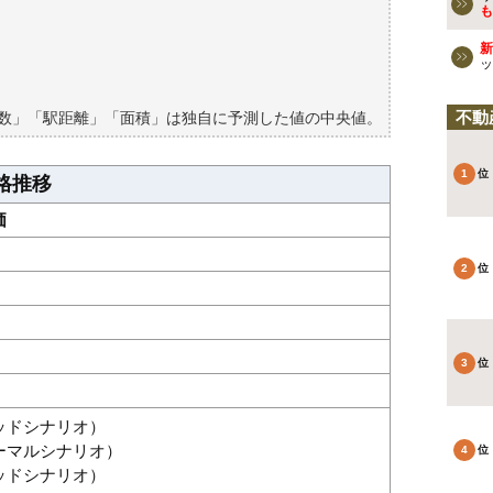
も
買える？
新
ッ
不動
築数」「駅距離」「面積」は独自に予測した値の中央値。
格推移
価
グッドシナリオ）
ノーマルシナリオ）
バッドシナリオ）