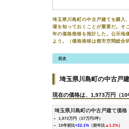
埼玉県川島町の中古戸建てを購入
場を知っておくことが重要だ。そこ
年の価格推移を推計した。公示地
よう。（価格推移は都市空間総合
目次
埼玉県川島町の中古戸建ての価
埼玉県川島町の中古戸
現在の価格は、1,973万円（10
価格を詳細に分析しよう
現在の価格は、1,973万円（10
駅からの徒歩距離で価格はどう
築年数で価格はどうなる？
埼玉県川島町の中古戸建て価格
埼玉県川島町の中古戸建ての過
1,973万円（37万円/坪）
公示地価はいくら
10年前比
+22.1%
（前年比
▲1.2%
）
エリアの将来性を人口予想から