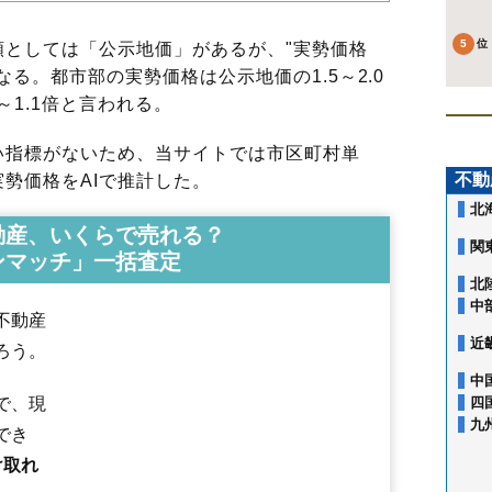
としては「公示地価」があるが、"実勢価格
る。都市部の実勢価格は公示地価の1.5～2.0
～1.1倍と言われる。
指標がないため、当サイトでは市区町村単
不動
勢価格をAIで推計した。
北
動産、いくらで売れる？
関
ンマッチ」一括査定
北
中
不動産
近
ろう。
中
で、現
四
九
でき
け取れ