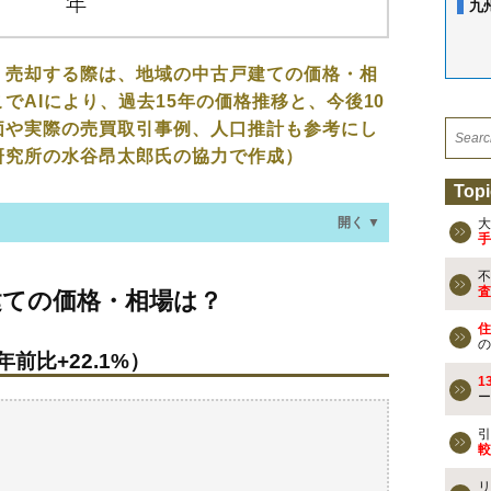
九
、売却する際は、地域の中古戸建ての価格・相
でAIにより、過去15年の価格推移と、今後10
価や実際の売買取引事例、人口推計も参考にし
研究所の水谷昂太郎氏の協力で作成）
Topi
開く ▼
大
手
不
格・相場は？
査
建ての価格・相場は？
年前比+22.1%）
住
の
年前比+22.1%）
なる？
1
ー
去の売買事例
引
較
リ
検討しよう