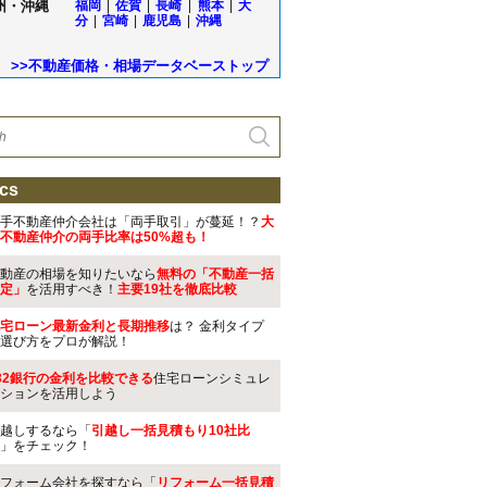
州・沖縄
福岡
|
佐賀
|
長崎
|
熊本
|
大
分
|
宮崎
|
鹿児島
|
沖縄
>>不動産価格・相場データベーストップ
cs
手不動産仲介会社は「両手取引」が蔓延！？
大
不動産仲介の両手比率は50%超も！
動産の相場を知りたいなら
無料の「不動産一括
定」
を活用すべき！
主要19社を徹底比較
宅ローン最新金利と長期推移
は？ 金利タイプ
選び方をプロが解説！
32銀行の金利を比較できる
住宅ローンシミュレ
ションを活用しよう
越しするなら「
引越し一括見積もり10社比
」をチェック！
フォーム会社を探すなら「
リフォーム一括見積