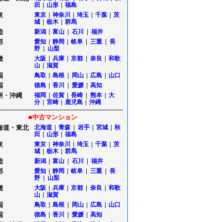
田
|
山形
|
福島
東
東京
|
神奈川
|
埼玉
|
千葉
|
茨
城
|
栃木
|
群馬
陸
新潟
|
富山
|
石川
|
福井
部
愛知
|
静岡
|
岐阜
|
三重
|
長
野
|
山梨
畿
大阪
|
兵庫
|
京都
|
奈良
|
和歌
山
|
滋賀
国
鳥取
|
島根
|
岡山
|
広島
|
山口
国
徳島
|
香川
|
愛媛
|
高知
州・沖縄
福岡
|
佐賀
|
長崎
|
熊本
|
大
分
|
宮崎
|
鹿児島
|
沖縄
■中古マンション
海道・東北
北海道
|
青森
|
岩手
|
宮城
|
秋
田
|
山形
|
福島
東
東京
|
神奈川
|
埼玉
|
千葉
|
茨
城
|
栃木
|
群馬
陸
新潟
|
富山
|
石川
|
福井
部
愛知
|
静岡
|
岐阜
|
三重
|
長
野
|
山梨
畿
大阪
|
兵庫
|
京都
|
奈良
|
和歌
山
|
滋賀
国
鳥取
|
島根
|
岡山
|
広島
|
山口
国
徳島
|
香川
|
愛媛
|
高知