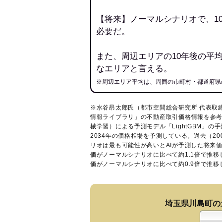
【将来】ノーマルシナリオで、1
必要だ。
また、周辺エリアの10年後の平
なエリアと言える。
※周辺エリア平均は、周囲の市町村・都道府県
※水谷昂太郎氏（都市空間総合研究所 代表取
情報ライブラリ
」の不動産取引価格情報を参考
械学習）による予測モデル「LightGBM」の手
2034年の価格相場を予測している。過去（2
リオは最も可能性が高いとAIが予測した将来
価がノーマルシナリオに比べて約1.1倍で推
価がノーマルシナリオに比べて約0.9倍で推
埼玉県川島町の