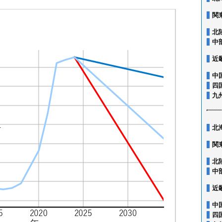
関
北
中
近
中
四
九
北
関
北
中
近
中
四