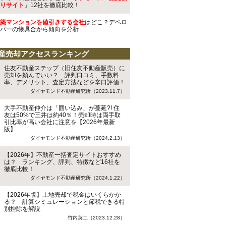
りサイト
」12社を徹底比較！
築マンションを値引きする会社
はどこ？デベロ
パーの懐具合から傾向を分析
産売却アクセスランキング
住友不動産ステップ（旧住友不動産販売）に
売却を頼んでいい？ 評判口コミ、手数料
率、デメリット、査定方法などを辛口評価！
ダイヤモンド不動産研究所（2023.11.7）
大手不動産仲介は「囲い込み」が蔓延?! 住
友は50%で三井は約40％！売却時は両手取
引比率が高い会社に注意を【2026年最新
版】
ダイヤモンド不動産研究所（2024.2.13）
【2026年】不動産一括査定サイトおすすめ
は？ ランキング、評判、特徴など16社を
徹底比較！
ダイヤモンド不動産研究所（2024.1.22）
【2026年版】土地売却で税金はいくらかか
る？ 計算シミュレーションと節税できる特
別控除を解説
竹内英二（2023.12.28）