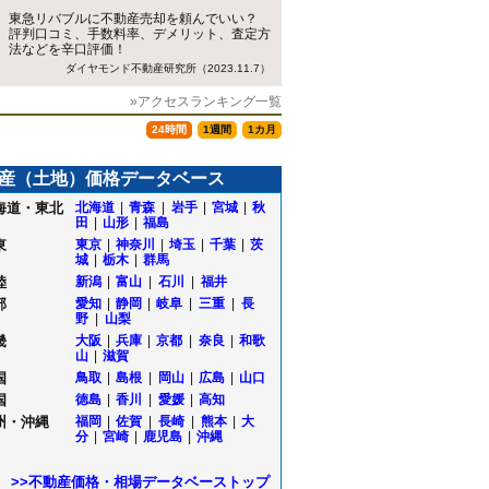
東急リバブルに不動産売却を頼んでいい？
評判口コミ、手数料率、デメリット、査定方
法などを辛口評価！
ダイヤモンド不動産研究所（2023.11.7）
»アクセスランキング一覧
24時間
1週間
1カ月
産（土地）価格データベース
海道・東北
北海道
|
青森
|
岩手
|
宮城
|
秋
田
|
山形
|
福島
東
東京
|
神奈川
|
埼玉
|
千葉
|
茨
城
|
栃木
|
群馬
陸
新潟
|
富山
|
石川
|
福井
部
愛知
|
静岡
|
岐阜
|
三重
|
長
野
|
山梨
畿
大阪
|
兵庫
|
京都
|
奈良
|
和歌
山
|
滋賀
国
鳥取
|
島根
|
岡山
|
広島
|
山口
国
徳島
|
香川
|
愛媛
|
高知
州・沖縄
福岡
|
佐賀
|
長崎
|
熊本
|
大
分
|
宮崎
|
鹿児島
|
沖縄
>>不動産価格・相場データベーストップ