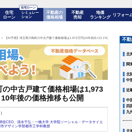
住宅ローン
住宅
不動産の
不動産
地価
シミュレー
リフォー
ローン
ション
価格相場
売却
ランキング
【AI予測】埼玉県川島町の中古戸建て価格相場は1,973万円(10年前比+22.1%)! 10年後の価格
不動
北
関
北
中
の中古戸建て価格相場は1,973
近
)! 10年後の価格推移も公開
中
四
九
新）
締役CEO
、
清水千弘・一橋大学 大学院ソーシャル・データサイエ
都市デザイン学部都市工学科教授
北