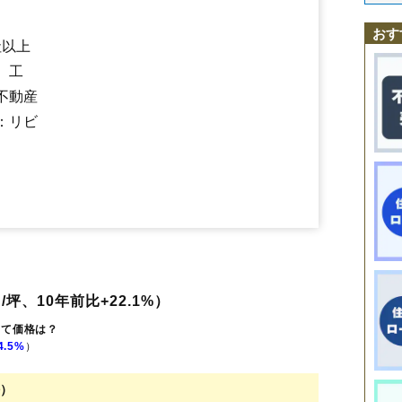
伊草
上伊草
下伊草
戸守
中山
八幡
吹塚
おす
社以上
、工
不動産
：リビ
/坪、10年前比+22.1%）
建て価格は？
4.5%
）
坪）