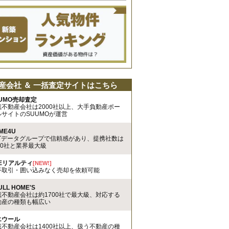
産会社 ＆ 一括査定サイトはこちら
UMO売却査定
載不動産会社は2000社以上、大手負動産ポー
ルサイトのSUUMOが運営
ME4U
TTデータグループで信頼感があり、提携社数は
00社と業界最大級
REリアルティ
[NEW!]
手取引・囲い込みなく売却を依頼可能
ULL HOME'S
載不動産会社は約1700社で最大級、対応する
動産の種類も幅広い
エウール
載不動産会社は1400社以上、扱う不動産の種