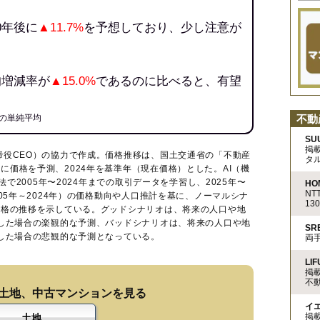
0年後に
▲11.7%
を予想しており、少し注意が
均増減率が
▲15.0%
であるのに比べると、有望
不動
の単純平均
SU
掲
締役CEO）の協力で作成。価格推移は、国土交通省の「
不動産
タ
に価格を予測、2024年を基準年（現在価格）とした。AI（機
法で2005年〜2024年までの取引データを学習し、2025年〜
HO
N
005年～2024年）の価格動向や人口推計を基に、ノーマルシナ
13
価格の推移を示している。グッドシナリオは、将来の人口や地
移した場合の楽観的な予測、バッドシナリオは、将来の人口や地
S
移した場合の悲観的な予測となっている。
両
LIF
掲
不
土地、中古マンションを見る
イ
掲
土地