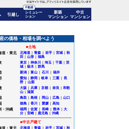
不動産
新築
中古
シミュレー
ム
引越し
ション
マンション
マンション
推移も公開
産の価格・相場を調べよう
■土地
海道・東北
北海道
|
青森
|
岩手
|
宮城
|
秋
田
|
山形
|
福島
東
東京
|
神奈川
|
埼玉
|
千葉
|
茨
城
|
栃木
|
群馬
陸
新潟
|
富山
|
石川
|
福井
部
愛知
|
静岡
|
岐阜
|
三重
|
長
野
|
山梨
畿
大阪
|
兵庫
|
京都
|
奈良
|
和歌
山
|
滋賀
国
鳥取
|
島根
|
岡山
|
広島
|
山口
国
徳島
|
香川
|
愛媛
|
高知
州・沖縄
福岡
|
佐賀
|
長崎
|
熊本
|
大
分
|
宮崎
|
鹿児島
|
沖縄
■中古戸建て
海道・東北
北海道
|
青森
|
岩手
|
宮城
|
秋