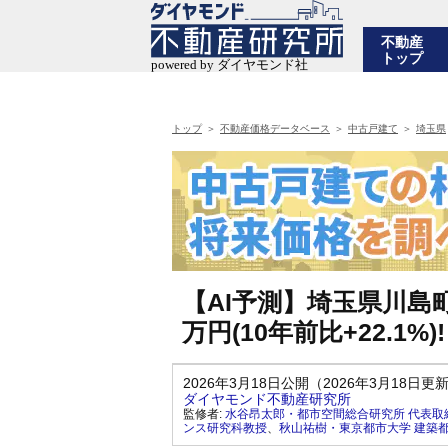
不動産
トップ
トップ
不動産価格データベース
中古戸建て
埼玉県
【AI予測】埼玉県川島町
万円(10年前比+22.1%
2026年3月18日公開（2026年3月18日更
ダイヤモンド不動産研究所
監修者:
水谷昂太郎・都市空間総合研究所 代表取
ンス研究科教授
、
秋山祐樹・東京都市大学 建築