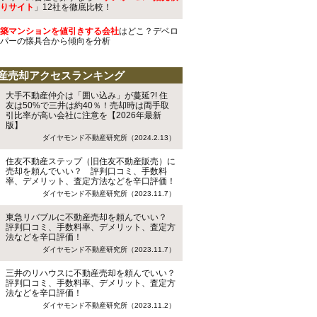
りサイト
」12社を徹底比較！
築マンションを値引きする会社
はどこ？デベロ
パーの懐具合から傾向を分析
産売却アクセスランキング
大手不動産仲介は「囲い込み」が蔓延?! 住
友は50%で三井は約40％！売却時は両手取
引比率が高い会社に注意を【2026年最新
版】
ダイヤモンド不動産研究所（2024.2.13）
住友不動産ステップ（旧住友不動産販売）に
売却を頼んでいい？ 評判口コミ、手数料
率、デメリット、査定方法などを辛口評価！
ダイヤモンド不動産研究所（2023.11.7）
東急リバブルに不動産売却を頼んでいい？
評判口コミ、手数料率、デメリット、査定方
法などを辛口評価！
ダイヤモンド不動産研究所（2023.11.7）
三井のリハウスに不動産売却を頼んでいい？
評判口コミ、手数料率、デメリット、査定方
法などを辛口評価！
ダイヤモンド不動産研究所（2023.11.2）