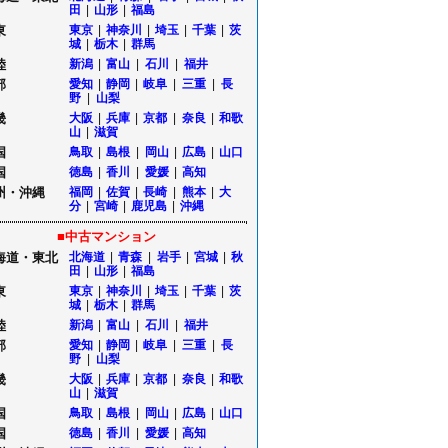
田
|
山形
|
福島
東
東京
|
神奈川
|
埼玉
|
千葉
|
茨
城
|
栃木
|
群馬
陸
新潟
|
富山
|
石川
|
福井
部
愛知
|
静岡
|
岐阜
|
三重
|
長
野
|
山梨
畿
大阪
|
兵庫
|
京都
|
奈良
|
和歌
山
|
滋賀
国
鳥取
|
島根
|
岡山
|
広島
|
山口
国
徳島
|
香川
|
愛媛
|
高知
州・沖縄
福岡
|
佐賀
|
長崎
|
熊本
|
大
分
|
宮崎
|
鹿児島
|
沖縄
■中古マンション
海道・東北
北海道
|
青森
|
岩手
|
宮城
|
秋
田
|
山形
|
福島
東
東京
|
神奈川
|
埼玉
|
千葉
|
茨
城
|
栃木
|
群馬
陸
新潟
|
富山
|
石川
|
福井
部
愛知
|
静岡
|
岐阜
|
三重
|
長
野
|
山梨
畿
大阪
|
兵庫
|
京都
|
奈良
|
和歌
山
|
滋賀
国
鳥取
|
島根
|
岡山
|
広島
|
山口
国
徳島
|
香川
|
愛媛
|
高知