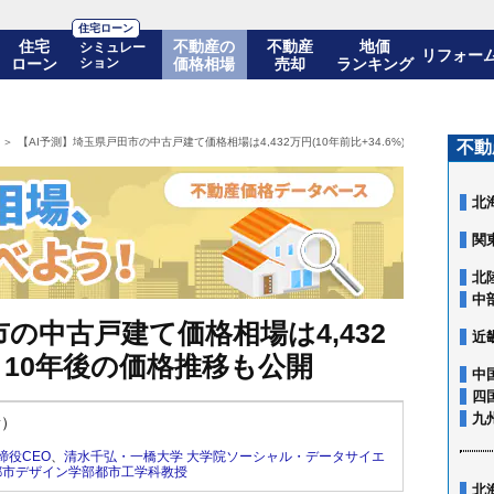
住宅ローン
住宅
不動産の
不動産
地価
シミュレー
リフォー
ローン
ション
価格相場
売却
ランキング
【AI予測】埼玉県戸田市の中古戸建て価格相場は4,432万円(10年前比+34.6%)! 10年後の価格
不動
北
関
北
中
の中古戸建て価格相場は4,432
近
)! 10年後の価格推移も公開
中
四
九
新）
締役CEO
、
清水千弘・一橋大学 大学院ソーシャル・データサイエ
都市デザイン学部都市工学科教授
北