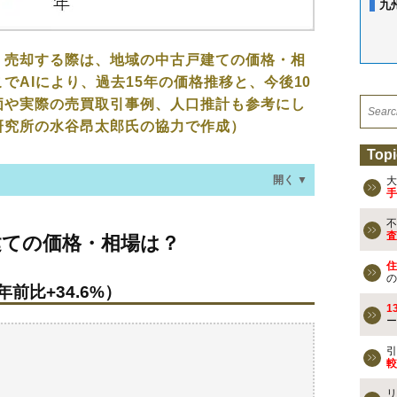
九
、売却する際は、地域の中古戸建ての価格・相
でAIにより、過去15年の価格推移と、今後10
価や実際の売買取引事例、人口推計も参考にし
研究所の水谷昂太郎氏の協力で作成）
Topi
開く ▼
大
手
不
格・相場は？
査
建ての価格・相場は？
年前比+34.6%）
住
の
年前比+34.6%）
なる？
1
ー
去の売買事例
引
較
リ
検討しよう