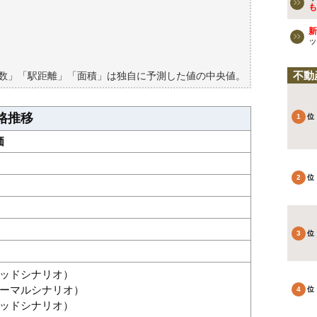
も
買える？
新
ッ
不動
築数」「駅距離」「面積」は独自に予測した値の中央値。
格推移
価
グッドシナリオ）
（ノーマルシナリオ）
バッドシナリオ）