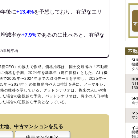
0年後に
+13.4%
を予想しており、有望なエリ
均増減率が
+7.9%
であるのに比べると、有望な
不動
の単純平均
SU
掲
締役CEO）の協力で作成。価格推移は、国土交通省の「
不動産
タ
に価格を予測、2024年を基準年（現在価格）とした。AI（機
法で2005年〜2024年までの取引データを学習し、2025年〜
HO
N
005年～2024年）の価格動向や人口推計を基に、ノーマルシナ
13
価格の推移を示している。グッドシナリオは、将来の人口や地
移した場合の楽観的な予測、バッドシナリオは、将来の人口や地
S
移した場合の悲観的な予測となっている。
両
マ
マ
土地、中古マンションを見る
イ
掲
類
中古マンション