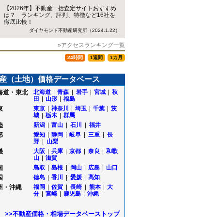
【2026年】不動産一括査定サイトおすすめ
は？ ランキング、評判、特徴など16社を
徹底比較！
ダイヤモンド不動産研究所（2024.1.22）
»アクセスランキング一覧
24時間
1週間
1カ月
産（土地）価格データベース
海道・東北
北海道
|
青森
|
岩手
|
宮城
|
秋
田
|
山形
|
福島
東
東京
|
神奈川
|
埼玉
|
千葉
|
茨
城
|
栃木
|
群馬
陸
新潟
|
富山
|
石川
|
福井
部
愛知
|
静岡
|
岐阜
|
三重
|
長
野
|
山梨
畿
大阪
|
兵庫
|
京都
|
奈良
|
和歌
山
|
滋賀
国
鳥取
|
島根
|
岡山
|
広島
|
山口
国
徳島
|
香川
|
愛媛
|
高知
州・沖縄
福岡
|
佐賀
|
長崎
|
熊本
|
大
分
|
宮崎
|
鹿児島
|
沖縄
>>不動産価格・相場データベーストップ