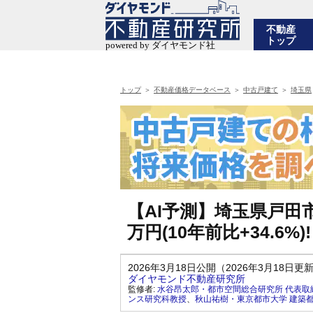
不動産
トップ
トップ
不動産価格データベース
中古戸建て
埼玉県
【AI予測】埼玉県戸田市
万円(10年前比+34.6%
2026年3月18日公開（2026年3月18日更
ダイヤモンド不動産研究所
監修者:
水谷昂太郎・都市空間総合研究所 代表取
ンス研究科教授
、
秋山祐樹・東京都市大学 建築