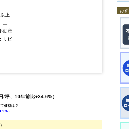
上戸田
川岸
喜沢
喜沢南
笹目
笹目北町
笹目南町
下戸田
下前
中町
新
戸田公園駅
戸田駅
北戸田駅
新曽南
氷川町
美女木
本町
南町
おす
社以上
、工
不動産
：リビ
/坪、10年前比+34.6%）
建て価格は？
4.5%
）
坪）