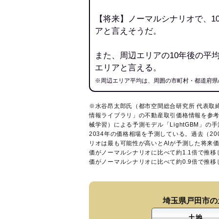
【将来】ノーマルシナリオで、1
アと言えそうだ。
また、周辺エリアの10年後の平
エリアと言える。
※周辺エリア平均は、周囲の市町村・都道府県
※水谷昂太郎氏（都市空間総合研究所 代表取
情報ライブラリ
」の不動産取引価格情報を参考
械学習）による予測モデル「LightGBM」の手
2034年の価格相場を予測している。過去（2
リオは最も可能性が高いとAIが予測した将来
価がノーマルシナリオに比べて約1.1倍で推
価がノーマルシナリオに比べて約0.9倍で推
埼玉県戸田市の
土地