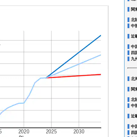
関
北
中
近
中
四
九
北
関
北
中
近
中
四