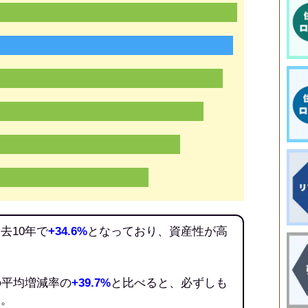
去10年で
+34.6%
となっており、資産性が高
の平均増減率の
+39.7%
と比べると、必ずしも
う。