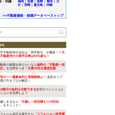
州・沖縄
福岡
|
佐賀
|
長崎
|
熊本
|
大
分
|
宮崎
|
鹿児島
|
沖縄
>>不動産価格・相場データベーストップ
cs
手不動産仲介会社は「両手取引」が蔓延！？
大
不動産仲介の両手比率は50%超も！
動産の相場を知りたいなら
無料の「不動産一括
定」
を活用すべき！
主要19社を徹底比較
宅ローン最新金利と長期推移
は？ 金利タイプ
選び方をプロが解説！
32銀行の金利を比較できる
住宅ローンシミュレ
ションを活用しよう
越しするなら「
引越し一括見積もり10社比
」をチェック！
フォーム会社を探すなら「
リフォーム一括見積