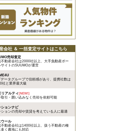
産会社 ＆ 一括査定サイトはこちら
UMO売却査定
載不動産会社は2000社以上、大手負動産ポー
ルサイトのSUUMOが運営
ME4U
TTデータグループで信頼感があり、提携社数は
00社と業界最大級
REリアルティ
[NEW!]
手取引・囲い込みなく売却を依頼可能
ンションナビ
ンションの売却や賃貸を考えている人に最適
エウール
載不動産会社は1400社以上、扱う不動産の種
は多く農地にも対応