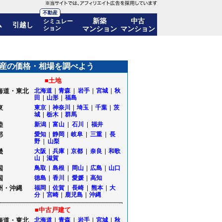
不動産
新築
中古
シミュレー
ム
引越し
ション
マンション
マンション
推移も公開
産の価格・相場を調べよう
■土地
海道・東北
北海道
|
青森
|
岩手
|
宮城
|
秋
田
|
山形
|
福島
東
東京
|
神奈川
|
埼玉
|
千葉
|
茨
城
|
栃木
|
群馬
陸
新潟
|
富山
|
石川
|
福井
部
愛知
|
静岡
|
岐阜
|
三重
|
長
野
|
山梨
畿
大阪
|
兵庫
|
京都
|
奈良
|
和歌
山
|
滋賀
国
鳥取
|
島根
|
岡山
|
広島
|
山口
国
徳島
|
香川
|
愛媛
|
高知
州・沖縄
福岡
|
佐賀
|
長崎
|
熊本
|
大
分
|
宮崎
|
鹿児島
|
沖縄
■中古戸建て
海道・東北
北海道
|
青森
|
岩手
|
宮城
|
秋