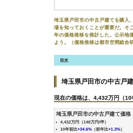
埼玉県戸田市の中古戸建てを購入
場を知っておくことが重要だ。そこ
年の価格推移を推計した。公示地
よう。（価格推移は都市空間総合
目次
埼玉県戸田市の中古戸建ての価
埼玉県戸田市の中古戸
現在の価格は、4,432万円（10
価格を詳細に分析しよう
現在の価格は、4,432万円（10
駅からの徒歩距離で価格はどう
築年数で価格はどうなる？
埼玉県戸田市の中古戸建て価格
埼玉県戸田市の中古戸建ての過
4,432万円（148万円/坪）
公示地価はいくら
10年前比
+34.6%
（前年比
+1.3%
）
エリアの将来性を人口予想から