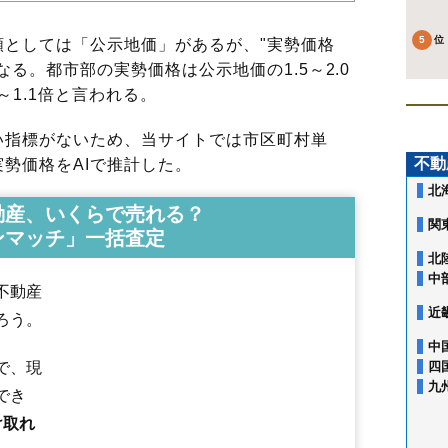
としては「公示地価」があるが、"実勢価格
る。都市部の実勢価格は公示地価の1.5～2.0
～1.1倍と言われる。
指標がないため、当サイトでは市区町村単
不動
勢価格をAIで推計した。
北
動産、いくらで売れる？
関
ンマッチ」一括査定
北
中
不動産
近
ろう。
中
で、現
四
九
でき
け取れ