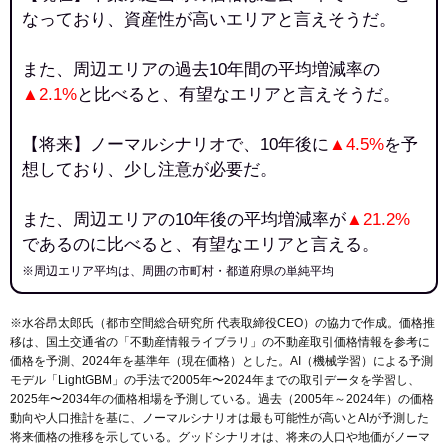
なっており、資産性が高いエリアと言えそうだ。
また、周辺エリアの過去10年間の平均増減率の
▲2.1%
と比べると、有望なエリアと言えそうだ。
【将来】ノーマルシナリオで、10年後に
▲4.5%
を予
想しており、少し注意が必要だ。
また、周辺エリアの10年後の平均増減率が
▲21.2%
であるのに比べると、有望なエリアと言える。
※周辺エリア平均は、周囲の市町村・都道府県の単純平均
※水谷昂太郎氏（都市空間総合研究所 代表取締役CEO）の協力で作成。価格推
移は、国土交通省の「
不動産情報ライブラリ
」の不動産取引価格情報を参考に
価格を予測、2024年を基準年（現在価格）とした。AI（機械学習）による予測
モデル「LightGBM」の手法で2005年〜2024年までの取引データを学習し、
2025年〜2034年の価格相場を予測している。過去（2005年～2024年）の価格
動向や人口推計を基に、ノーマルシナリオは最も可能性が高いとAIが予測した
将来価格の推移を示している。グッドシナリオは、将来の人口や地価がノーマ