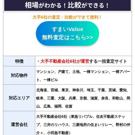
大手6社の査定・比較ができて便利！
すまいValue
無料査定はこちら>>
特徴
・
大手不動産会社6社が運営
する一括査定サイト
マンション、戸建て、土地、一棟マンション、一棟アパー
対応物件
ト、一棟ビル
北海道、宮城、東京、神奈川、埼玉、千葉、茨城、愛知、
対応エリア
岐阜、三重、大阪、兵庫、京都、滋賀、奈良、和歌山、岡
山、広島、福岡、佐賀
大手不動産会社6社（東急リバブル、住友不動産ステッ
運営会社
プ、三井のリハウス、三菱地所の住まいリレー、野村の仲
介＋、小田急不動産）