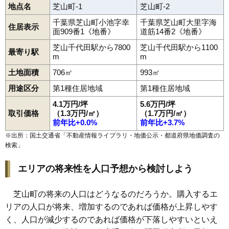
地点名
芝山町-1
芝山町-2
岩山
大里
大台
小原子
香山新田
小池
高田
殿部田
新井田
新井田新田
菱田
宝馬
山田
山中
千葉県芝山町小池字幸
千葉県芝山町大里字海
住居表示
面909番1《地番》
道筋14番2《地番》
芝山千代田駅から7800
芝山千代田駅から1100
最寄り駅
m
m
土地面積
706㎡
993㎡
用途区分
第1種住居地域
第1種住居地域
4.1万円/坪
5.6万円/坪
取引価格
（1.3万円/㎡）
（1.7万円/㎡）
前年比+0.0%
前年比+3.7%
※出所：国土交通省「
不動産情報ライブラリ・地価公示・都道府県地価調査の
検索
」
エリアの将来性を人口予想から検討しよう
芝山町の将来の人口はどうなるのだろうか。購入するエ
リアの人口が将来、増加するのであれば価格が上昇しやす
く、人口が減少するのであれば価格が下落しやすいといえ