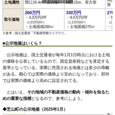
スクロールできます
土地属性
間口16.4m、正方形
間口15m、長方形
形
260万円
330万円
27
・3.3万円/坪
・4.0万円/坪
・5
取引価格
（1.0万円/m²）
（1.2万円/m²）
（1.
・土地面積260㎡
・土地面積270㎡
・土
※参考：国土交通省「
不動産情報ライブラリ
」
■公示地価はいくら？
公示地価は、国土交通省が毎年1月1日時点における土地
の価格を公表しているもので、固定資産税などを算定する
基準となっている。実際に売買される地価とは多少の乖離
がある。都心では実際の価格より安めになっており、郊外
では実際の価格より高めに設定されてる。
とはいえ、
その地域の不動産価格の動向・傾向を知るた
めの重要な指標
となるので、参考にしよう。
◆芝山町の公示地価（2025年1月）