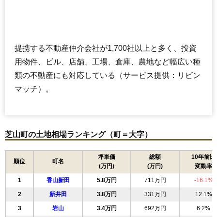
提携する不動産仲介会社が1,700社以上と多く、投資
用物件、ビル、店舗、工場、倉庫、農地など幅広い種
類の不動産にも対応している（サービス提供：リビン
マッチ）。
芝山町の土地相場ランキング（町＝大字）
坪単価
総額
10年前比
順位
町名
(万円)
(万円)
変動率
1
香山新田
5.8万円
711万円
-16.1%
2
新井田
3.8万円
331万円
12.1%
3
岩山
3.4万円
692万円
6.2%