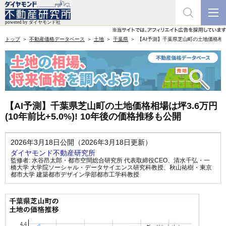
トップ
不動産価格データベース
土地
千葉県
【AI予測】千葉県芝山町の土地価格相場は坪
【AI予測】千葉県芝山町の土地価格相場は坪3.6万円
(10年前比+5.0%)! 10年後の価格推移も公開
2026年3月18日公開（2026年3月18日更新）
ダイヤモンド不動産研究所
監修者:
水谷昂太郎・都市空間総合研究所 代表取締役CEO
、
清水千弘・一
橋大学 大学院ソーシャル・データサイエンス研究科教授
、
秋山祐樹・東京
都市大学 建築都市デザイン学部都市工学科教授