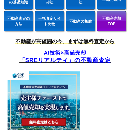
の基礎知識
却法
法
不動産査定の
一括査定サイ
不動産売却
不動産の相続
方法
ト比較
TOP
不動産が高値圏の今、まずは無料査定から
AI技術×高値売却
「SREリアルティ」の不動産査定