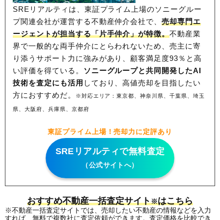
SREリアルティは、東証プライム上場のソニーグルー
プ関連会社が運営する不動産仲介会社で、
売却専門エ
ージェントが担当する「片手仲介」が特徴。
不動産業
界で一般的な両手仲介にとらわれないため、
売主に寄
り添うサポート力に強みがあり、顧客満足度93％と高
い評価を得ている。
ソニーグループと共同開発したAI
技術を査定にも活用
しており、高値売却を目指したい
方におすすめだ。
※対応エリア：東京都、神奈川県、千葉県、埼玉
県、大阪府、兵庫県、京都府
東証プライム上場！売却力に定評あり
SREリアルティで無料査定
（公式サイトへ）
おすすめ不動産一括査定サイト
はこちら
※
※不動産一括査定サイトでは、売却したい不動産の情報などを入力
すれば、無料で複数社に査定依頼ができます。査定価格を比較でき