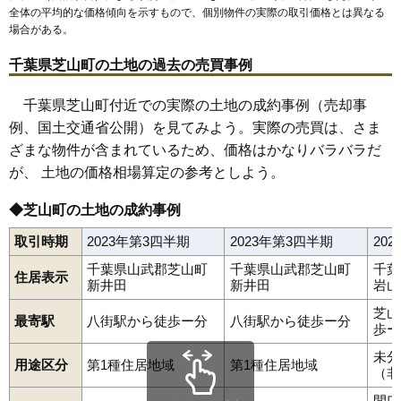
全体の平均的な価格傾向を示すもので、個別物件の実際の取引価格とは異なる
場合がある。
千葉県芝山町の土地の過去の売買事例
千葉県芝山町付近での実際の土地の成約事例（売却事
例、国土交通省公開）を見てみよう。実際の売買は、さま
ざまな物件が含まれているため、価格はかなりバラバラだ
が、 土地の価格相場算定の参考としよう。
◆芝山町の土地の成約事例
取引時期
2023年第3四半期
2023年第3四半期
20
千葉県山武郡芝山町
千葉県山武郡芝山町
千葉
住居表示
新井田
新井田
岩山
芝山
最寄駅
八街駅から徒歩ー分
八街駅から徒歩ー分
歩ー
未分
用途区分
第1種住居地域
第1種住居地域
（非
間口