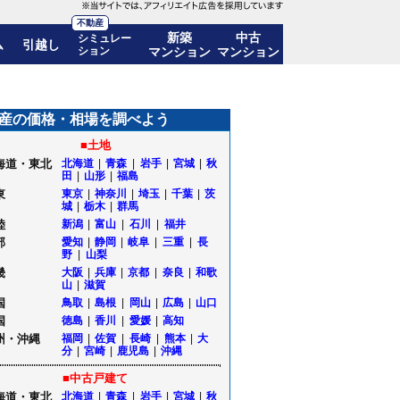
不動産
新築
中古
シミュレー
ム
引越し
ション
マンション
マンション
産の価格・相場を調べよう
■土地
海道・東北
北海道
|
青森
|
岩手
|
宮城
|
秋
田
|
山形
|
福島
東
東京
|
神奈川
|
埼玉
|
千葉
|
茨
城
|
栃木
|
群馬
陸
新潟
|
富山
|
石川
|
福井
部
愛知
|
静岡
|
岐阜
|
三重
|
長
野
|
山梨
畿
大阪
|
兵庫
|
京都
|
奈良
|
和歌
山
|
滋賀
国
鳥取
|
島根
|
岡山
|
広島
|
山口
国
徳島
|
香川
|
愛媛
|
高知
州・沖縄
福岡
|
佐賀
|
長崎
|
熊本
|
大
分
|
宮崎
|
鹿児島
|
沖縄
■中古戸建て
海道・東北
北海道
|
青森
|
岩手
|
宮城
|
秋