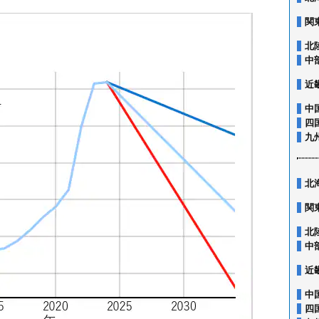
関
北
中
近
中
四
九
北
関
北
中
近
中
四