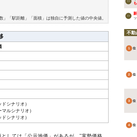
買える？
も
新
築数」「駅距離」「面積」は独自に予測した値の中央値。
ッ
不動
移
価
グッドシナリオ）
ノーマルシナリオ）
バッドシナリオ）
としては「公示地価」があるが、"実勢価格