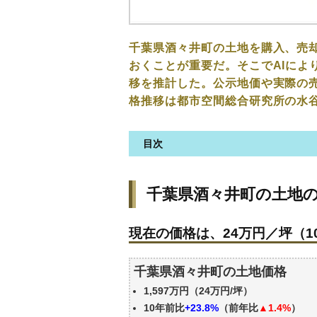
千葉県酒々井町の土地を購入、売
おくことが重要だ。そこでAIによ
移を推計した。公示地価や実際の
格推移は都市空間総合研究所の水
目次
千葉県酒々井町の土地の価格・
千葉県酒々井町の土地
現在の価格は、24万円／坪（10
価格を詳細に分析しよう
現在の価格は、24万円／坪（10
駅からの徒歩距離で価格はどう
千葉県酒々井町の土地の過去の
千葉県酒々井町の土地価格
公示地価はいくら
1,597万円（24万円/坪）
エリアの将来性を人口予想から
10年前比
+23.8%
（前年比
▲1.4%
）