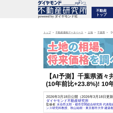
不動産
トップ
トップ
不動産価格データベース
土地
千葉県
【
【AI予測】千葉県酒々
(10年前比+23.8%)!
2026年3月18日公開（2026年3月18日更
ダイヤモンド不動産研究所
監修者:
水谷昂太郎・都市空間総合研究所 代表取
ンス研究科教授
、
秋山祐樹・東京都市大学 建築