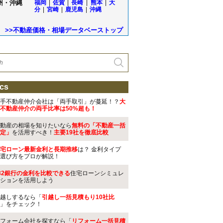
州・沖縄
福岡
|
佐賀
|
長崎
|
熊本
|
大
分
|
宮崎
|
鹿児島
|
沖縄
>>不動産価格・相場データベーストップ
cs
手不動産仲介会社は「両手取引」が蔓延！？
大
不動産仲介の両手比率は50%超も！
動産の相場を知りたいなら
無料の「不動産一括
定」
を活用すべき！
主要19社を徹底比較
宅ローン最新金利と長期推移
は？ 金利タイプ
選び方をプロが解説！
32銀行の金利を比較できる
住宅ローンシミュレ
ションを活用しよう
越しするなら「
引越し一括見積もり10社比
」をチェック！
フォーム会社を探すなら「
リフォーム一括見積