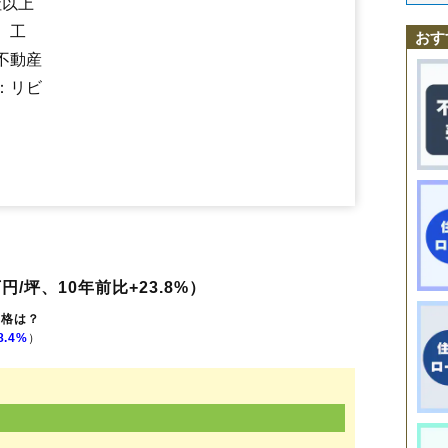
社以上
飯積
伊篠
柏木
上岩橋
上本佐倉
酒々井
篠山新田
下岩橋
中央台
中川
南酒々井駅
酒々井駅
京成酒々井駅
宗吾参道駅
、工
東酒々井
ふじき野
馬橋
本佐倉
おす
不動産
：リビ
円/坪、10年前比+23.8%）
価格は？
8.4%
）