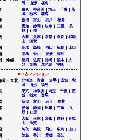
田
|
山形
|
福島
東
東京
|
神奈川
|
埼玉
|
千葉
|
茨
城
|
栃木
|
群馬
陸
新潟
|
富山
|
石川
|
福井
部
愛知
|
静岡
|
岐阜
|
三重
|
長
野
|
山梨
畿
大阪
|
兵庫
|
京都
|
奈良
|
和歌
山
|
滋賀
国
鳥取
|
島根
|
岡山
|
広島
|
山口
国
徳島
|
香川
|
愛媛
|
高知
州・沖縄
福岡
|
佐賀
|
長崎
|
熊本
|
大
分
|
宮崎
|
鹿児島
|
沖縄
■中古マンション
海道・東北
北海道
|
青森
|
岩手
|
宮城
|
秋
田
|
山形
|
福島
東
東京
|
神奈川
|
埼玉
|
千葉
|
茨
城
|
栃木
|
群馬
陸
新潟
|
富山
|
石川
|
福井
部
愛知
|
静岡
|
岐阜
|
三重
|
長
野
|
山梨
畿
大阪
|
兵庫
|
京都
|
奈良
|
和歌
山
|
滋賀
国
鳥取
|
島根
|
岡山
|
広島
|
山口
国
徳島
|
香川
|
愛媛
|
高知