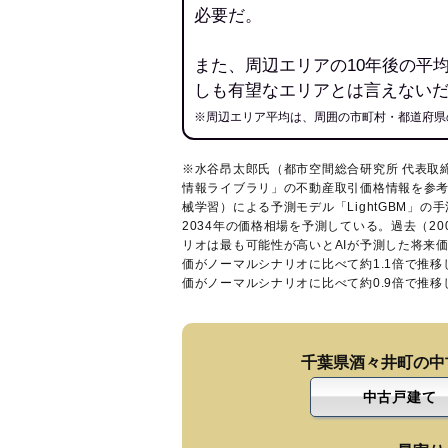
必要だ。
また、周辺エリアの10年後の平
しも有望なエリアとは言えない
※周辺エリア平均は、周囲の市町村・都道府県
※水谷昂太郎氏（都市空間総合研究所 代表取
情報ライブラリ
」の不動産取引価格情報を参考
械学習）による予測モデル「LightGBM」の手
2034年の価格相場を予測している。過去（2
リオは最も可能性が高いとAIが予測した将来
価がノーマルシナリオに比べて約1.1倍で推
価がノーマルシナリオに比べて約0.9倍で推
千葉県酒々井町の中
中古戸建て