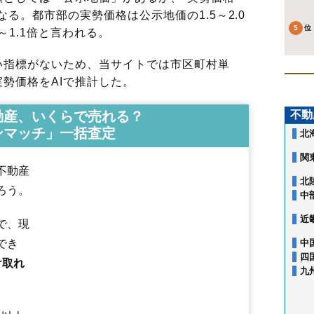
る。都市部の実勢価格は公示地価の1.5～2.0
～1.1倍と言われる。
指標がないため、当サイトでは市区町村単
勢価格をAIで推計した。
動産、いくらで売れる？
不動
ンマッチ」一括査定
北
関
不動産
北
ろう。
中
近
で、現
でき
中
四
け取れ
九