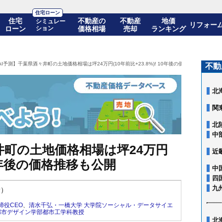
住宅ローン
住宅
不動産の
不動産
地価
シミュレー
リフォー
ローン
ション
価格相場
売却
ランキング
AI予測】千葉県酒々井町の土地価格相場は坪24万円(10年前比+23.8%)! 10年後の価格推移も公開
不動
北
関
北
中
井町の土地価格相場は坪24万円
近
 10年後の価格推移も公開
中
四
九
新）
締役CEO
、
清水千弘・一橋大学 大学院ソーシャル・データサイエ
都市デザイン学部都市工学科教授
北