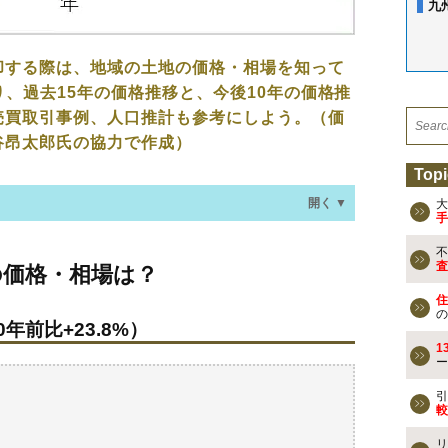
九
却する際は、地域の土地の価格・相場を知って
り、過去15年の価格推移と、今後10年の価格推
売買取引事例、人口推計も参考にしよう。（価
谷昂太郎氏の協力で作成）
Topi
開く ▼
大
手
不
相場は？
査
の価格・相場は？
年前比+23.8%）
住
の
年前比+23.8%）
なる？
1
ー
売買事例
引
較
検討しよう
リ