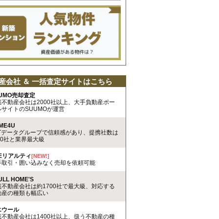
産会社 ＆ 一括査定サイトはこちら
UMO売却査定
載不動産会社は2000社以上、大手負動産ポー
ルサイトのSUUMOが運営
ME4U
TTデータグループで信頼感があり、提携社数は
00社と業界最大級
REリアルティ
[NEW!]
手取引・囲い込みなく売却を依頼可能
ULL HOME'S
載不動産会社は約1700社で最大級、対応する
動産の種類も幅広い
エウール
載不動産会社は1400社以上、扱う不動産の種