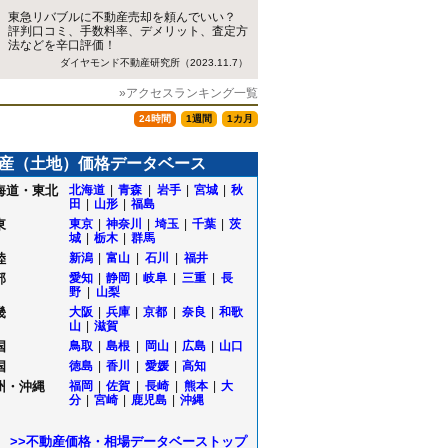
東急リバブルに不動産売却を頼んでいい？
評判口コミ、手数料率、デメリット、査定方
法などを辛口評価！
ダイヤモンド不動産研究所（2023.11.7）
»アクセスランキング一覧
24時間
1週間
1カ月
産（土地）価格データベース
海道・東北
北海道
|
青森
|
岩手
|
宮城
|
秋
田
|
山形
|
福島
東
東京
|
神奈川
|
埼玉
|
千葉
|
茨
城
|
栃木
|
群馬
陸
新潟
|
富山
|
石川
|
福井
部
愛知
|
静岡
|
岐阜
|
三重
|
長
野
|
山梨
畿
大阪
|
兵庫
|
京都
|
奈良
|
和歌
山
|
滋賀
国
鳥取
|
島根
|
岡山
|
広島
|
山口
国
徳島
|
香川
|
愛媛
|
高知
州・沖縄
福岡
|
佐賀
|
長崎
|
熊本
|
大
分
|
宮崎
|
鹿児島
|
沖縄
>>不動産価格・相場データベーストップ