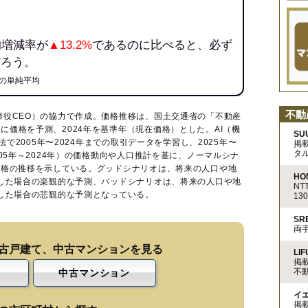
均増減率が
▲13.2%
であるのに比べると、必ず
だろう。
の単純平均
不動
締役CEO）の協力で作成。価格推移は、国土交通省の「
不動産
に価格を予測、2024年を基準年（現在価格）とした。AI（機
SU
法で2005年〜2024年までの取引データを学習し、2025年〜
掲
タ
005年～2024年）の価格動向や人口推計を基に、ノーマルシナ
価格の推移を示している。グッドシナリオは、将来の人口や地
HO
移した場合の楽観的な予測、バッドシナリオは、将来の人口や地
N
移した場合の悲観的な予測となっている。
13
S
両
古戸建て、中古マンションを見る
LIF
掲
不
中古マンション
イ
掲