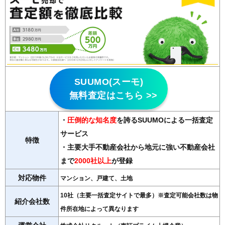
SUUMO(スーモ)
無料査定はこちら >>
・
圧倒的な知名度
を誇るSUUMOによる一括査定
サービス
特徴
・主要大手不動産会社から地元に強い不動産会社
まで
2000社以上
が登録
対応物件
マンション、戸建て、土地
10社（主要一括査定サイトで最多）※査定可能会社数は物
紹介会社数
件所在地によって異なります