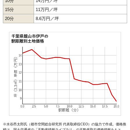
10分
14万円／坪
41
加賀名
3.6万円
432万円
-11.8%
15分
11万円／坪
42
小原
3.5万円
460万円
-10.2%
20分
43
伊戸
8.6万円／坪
3.5万円
219万円
-13.3%
44
佐野
3.4万円
341万円
34.0%
45
洲宮
3.4万円
251万円
-14.9%
46
薗
3.4万円
573万円
5.7%
47
西川名
3.3万円
347万円
-17.6%
48
布沼
3.3万円
265万円
-18.6%
49
藤原
3.2万円
366万円
36.5%
50
中里
2.8万円
430万円
-15.4%
51
相浜
2.7万円
151万円
-15.4%
52
神余
2.7万円
356万円
31.0%
53
小沼
2.6万円
404万円
-10.7%
54
大神宮
2.3万円
176万円
-27.8%
※水谷昂太郎氏（都市空間総合研究所 代表取締役CEO）の協力で作成。価格推
移は、国土交通省の「
不動産情報ライブラリ
」の不動産取引価格情報をもと