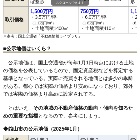
ぼ整形
形
スクロールできます
1,500万円
750万円
1,1
・3.5万円/坪
・6.0万円/坪
・2
取引価格
（1.1万円/m²）
（1.8万円/m²）
（6.
・土地面積1400㎡
・土地面積410㎡
・土
※参考：国土交通省「
不動産情報ライブラリ
」
■公示地価はいくら？
公示地価は、国土交通省が毎年1月1日時点における土地
の価格を公表しているもので、固定資産税などを算定する
基準となっている。実際に売買される地価とは多少の乖離
がある。都心では実際の価格より安めになっており、郊外
では実際の価格より高めに設定されてる。
とはいえ、
その地域の不動産価格の動向・傾向を知るた
めの重要な指標
となるので、参考にしよう。
◆館山市の公示地価（2025年1月）
相浜
安布里
伊戸
稲
犬石
上野原
大網
大賀
加賀名
笠名
神余
地点名
館山市-1
館山市-2
館山