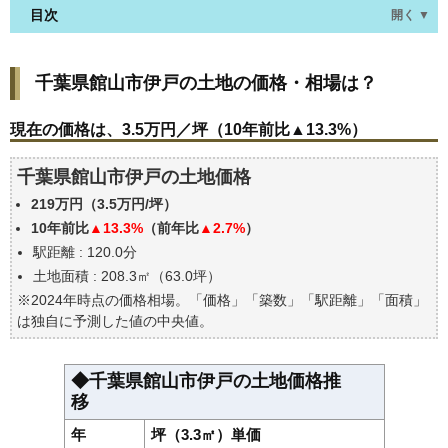
目次
開く ▼
千葉県館山市伊戸の土地の価格・相場は？
千葉県館山市伊戸の土地の価格・相場は？
現在の価格は、3.5万円／坪（10年前比▲13.3%）
価格を詳細に分析しよう
現在の価格は、3.5万円／坪（10年前比▲13.3%）
駅からの徒歩距離で価格はどうなる？
千葉県館山市伊戸の土地価格
千葉県館山市伊戸の土地の過去の売買事例
219万円（3.5万円/坪）
公示地価はいくら
10年前比
▲13.3%
（前年比
▲2.7%
）
エリアの将来性を人口予想から検討しよう
駅距離 : 120.0分
自分の年収でいくらの不動産が買える？
土地面積 : 208.3㎡（63.0坪）
※2024年時点の価格相場。「価格」「築数」「駅距離」「面積」
は独自に予測した値の中央値。
◆千葉県館山市伊戸の土地価格推
移
年
坪（3.3㎡）単価