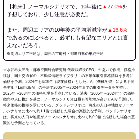
【将来】ノーマルシナリオで、10年後に
▲27.0%
を
予想しており、少し注意が必要だ。
また、周辺エリアの10年後の平均増減率が
▲16.6%
であるのに比べると、必ずしも有望なエリアとは言
えないだろう。
※周辺エリア平均は、周囲の市町村・都道府県の単純平均
※水谷昂太郎氏（都市空間総合研究所 代表取締役CEO）の協力で作成。価格推
移は、国土交通省の「
不動産情報ライブラリ
」の不動産取引価格情報を参考に
価格を予測、2024年を基準年（現在価格）とした。AI（機械学習）による予測
モデル「LightGBM」の手法で2005年〜2024年までの取引データを学習し、
2025年〜2034年の価格相場を予測している。過去（2005年～2024年）の価格
動向や人口推計を基に、ノーマルシナリオは最も可能性が高いとAIが予測した
将来価格の推移を示している。グッドシナリオは、将来の人口や地価がノーマ
ルシナリオに比べて約1.1倍で推移した場合の楽観的な予測、バッドシナリオ
は、将来の人口や地価がノーマルシナリオに比べて約0.9倍で推移した場合の悲
観的な予測となっている。