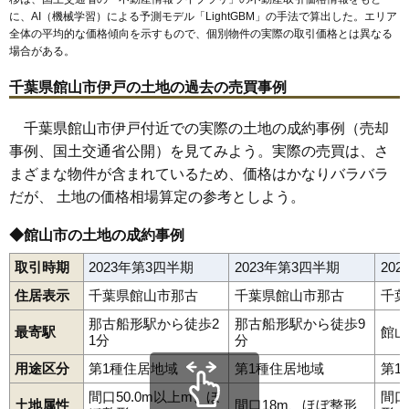
に、AI（機械学習）による予測モデル「LightGBM」の手法で算出した。エリア
全体の平均的な価格傾向を示すもので、個別物件の実際の取引価格とは異なる
場合がある。
千葉県館山市伊戸の土地の過去の売買事例
千葉県館山市伊戸付近での実際の土地の成約事例（売却
事例、国土交通省公開）を見てみよう。実際の売買は、さ
まざまな物件が含まれているため、価格はかなりバラバラ
だが、 土地の価格相場算定の参考としよう。
◆館山市の土地の成約事例
取引時期
2023年第3四半期
2023年第3四半期
20
住居表示
千葉県館山市那古
千葉県館山市那古
千葉
那古船形駅から徒歩2
那古船形駅から徒歩9
最寄駅
館山
1分
分
用途区分
第1種住居地域
第1種住居地域
第1
間口50.0m以上m、ほ
間口
土地属性
間口18m、ほぼ整形