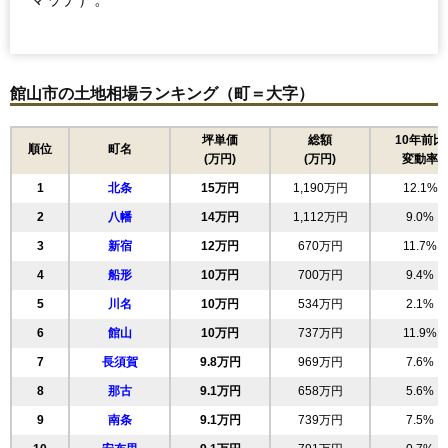
館山市の土地相場ランキング（町＝大字）
坪単価
総額
10年前比
順位
町名
(万円)
(万円)
変動率
1
北条
15万円
1,190万円
12.1%
2
八幡
14万円
1,112万円
9.0%
3
新宿
12万円
670万円
11.7%
4
船形
10万円
700万円
9.4%
5
川名
10万円
534万円
2.1%
6
館山
10万円
737万円
11.9%
7
長須賀
9.8万円
969万円
7.6%
8
那古
9.1万円
658万円
5.6%
9
南条
9.1万円
739万円
7.5%