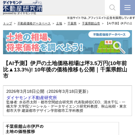
トップ
不動産価格データベース
土地
千葉県
千葉県館山市
【AI予測】伊戸の土地
【AI予測】伊戸の土地価格相場は坪3.5万円(10年前
比▲13.3%)! 10年後の価格推移も公開｜千葉県館山
市
2026年3月18日公開（2026年3月18日更新）
ダイヤモンド不動産研究所
監修者:
水谷昂太郎・都市空間総合研究所 代表取締役CEO
、
清水千弘・一
橋大学 大学院ソーシャル・データサイエンス研究科教授
、
秋山祐樹・東京
都市大学 建築都市デザイン学部都市工学科教授