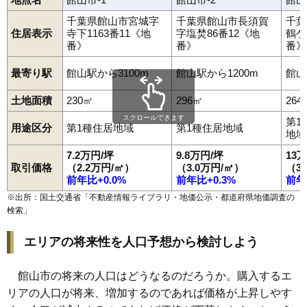
上真倉
亀ケ原
川名
見物
香
国分
腰越
小沼
小原
古茂口
佐野
塩見
下真倉
那古船形駅
新宿
洲崎
館山駅
洲宮
九重駅
薗
大神宮
高井
竹原
館山
中里
長須賀
那古
千葉県館山市宮城字
千葉県館山市長須賀
千葉
南条
西川名
沼
波左間
浜田
坂田
広瀬
藤原
二子
船形
北条
正木
住居表示
寺下1163番11《地
字塩焚86番12《地
鶴ケ
水玉
湊
宮城
布沼
布良
山本
八幡
番》
番》
番》
最寄り駅
館山駅から3100m
館山駅から1200m
館山
土地面積
230㎡
296㎡
264
スクロールできます
第1
用途区分
第1種住居地域
第1種住居地域
地域
7.2万円/坪
9.8万円/坪
13
取引価格
（2.2万円/㎡）
（3.0万円/㎡）
（3
前年比+0.0%
前年比+0.3%
前年
※出所：国土交通省「
不動産情報ライブラリ・地価公示・都道府県地価調査の
検索
」
エリアの将来性を人口予想から検討しよう
館山市の将来の人口はどうなるのだろうか。購入するエ
リアの人口が将来、増加するのであれば価格が上昇しやす