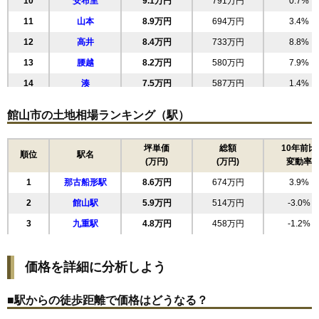
10
安布里
9.1万円
791万円
0.7%
11
山本
8.9万円
694万円
3.4%
12
高井
8.4万円
733万円
8.8%
13
腰越
8.2万円
580万円
7.9%
14
湊
7.5万円
587万円
1.4%
15
国分
7.1万円
663万円
-1.4%
館山市の土地相場ランキング（駅）
16
上真倉
6.6万円
534万円
-3.6%
17
下真倉
6.6万円
443万円
2.1%
坪単価
総額
10年前比
順位
駅名
(万円)
(万円)
変動率
18
大網
6.2万円
655万円
1.7%
1
那古船形駅
8.6万円
674万円
3.9%
19
宮城
6.2万円
455万円
-3.8%
2
館山駅
5.9万円
514万円
-3.0%
20
古茂口
5.9万円
528万円
11.3%
3
九重駅
4.8万円
458万円
-1.2%
21
二子
5.8万円
647万円
-1.8%
22
広瀬
5.7万円
376万円
-2.7%
価格を詳細に分析しよう
23
大賀
5.5万円
495万円
-5.6%
24
見物
5.3万円
414万円
-10.3%
■駅からの徒歩距離で価格はどうなる？
25
亀ケ原
5.3万円
452万円
-3.8%