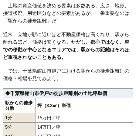
土地の資産価値を決める要素は多数ある。広さ、地形、
26
沼
5.2万円
416万円
-5.1%
接道状況、用途区分などの要素があるが、一番重要なのは
27
香
5.2万円
541万円
0.0%
「駅からの徒歩距離」だ。
28
上野原
5.0万円
864万円
-1.8%
29
竹原
4.9万円
340万円
6.4%
通常、立地が駅に近いほど不動産価格は高くなり、駅から
30
坂田
4.9万円
367万円
3.1%
離れるほど、価格は安くなる。
ただし、都心ではなく、車
での移動が中心となるエリアでは、駅からの距離はそれほ
31
笠名
4.8万円
444万円
-13.6%
ど重視されないこともある。
32
波左間
4.7万円
448万円
-10.5%
33
正木
4.6万円
468万円
-4.7%
では、千葉県館山市伊戸における駅からの徒歩距離別の
34
洲崎
4.5万円
464万円
-9.6%
価格・相場を見てみよう。
35
稲
4.4万円
522万円
-8.1%
◆千葉県館山市伊戸の徒歩距離別の土地坪単価
36
浜田
4.4万円
473万円
-12.5%
37
塩見
4.1万円
367万円
-17.6%
駅からの徒歩
坪（3.3㎡）単価
分数
38
水玉
3.9万円
414万円
-4.4%
1分
15万円／坪
39
布良
3.7万円
250万円
-14.3%
5分
14万円／坪
40
犬石
3.6万円
320万円
-14.1%