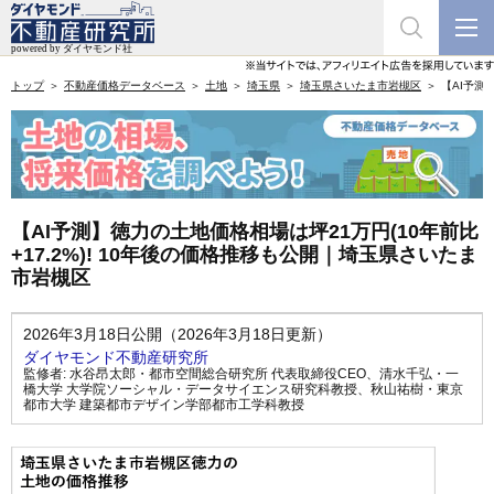
トップ
不動産価格データベース
土地
埼玉県
埼玉県さいたま市岩槻区
【AI予測
【AI予測】徳力の土地価格相場は坪21万円(10年前比
+17.2%)! 10年後の価格推移も公開｜埼玉県さいたま
市岩槻区
2026年3月18日公開（2026年3月18日更新）
ダイヤモンド不動産研究所
監修者:
水谷昂太郎・都市空間総合研究所 代表取締役CEO
、
清水千弘・一
橋大学 大学院ソーシャル・データサイエンス研究科教授
、
秋山祐樹・東京
都市大学 建築都市デザイン学部都市工学科教授