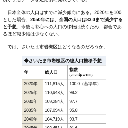
日本全体の人口はすでに減少傾向にある。2020年を100
とした場合、
2050年には、全国の人口は83.0まで減少する
と予想
。今後も都心への人口の移転は続くため、都会であ
るほど減少幅は少なくない。
では、さいたま市岩槻区はどうなるのだろうか。
◆さいたま市岩槻区の総人口推移予想
指数
年
総人口
(2020年＝100)
2020年
111,815人
100.0（基準年）
2025年
110,948人
99.2
2030年
109,284人
97.7
2035年
107,094人
95.8
2040年
104,719人
93.7
2045年
102,451人
91.6