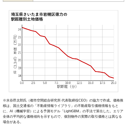
44
南下新井
9.4万円
1,030万円
1.4%
45
柏崎
9.3万円
1,510万円
15.5%
46
飯塚
8.5万円
767万円
-6.1%
47
野孫
8.4万円
2,366万円
1.5%
48
金重
8.2万円
866万円
-2.8%
49
浮谷
8.0万円
949万円
-4.6%
50
平林寺
7.4万円
864万円
-5.0%
51
大野島
6.5万円
948万円
-3.9%
52
相野原
6.5万円
575万円
1.7%
53
高曽根
6.3万円
1,766万円
-2.1%
54
末田
6.1万円
1,830万円
8.7%
55
長宮
6.0万円
982万円
18.9%
※水谷昂太郎氏（都市空間総合研究所 代表取締役CEO）の協力で作成。価格推
移は、国土交通省の「
不動産情報ライブラリ
」の不動産取引価格情報をもと
56
鹿室
6.0万円
836万円
3.3%
に、AI（機械学習）による予測モデル「LightGBM」の手法で算出した。エリア
57
笹久保
5.6万円
732万円
-6.7%
全体の平均的な価格傾向を示すもので、個別物件の実際の取引価格とは異なる
場合がある。
58
笹久保新田
5.4万円
1,394万円
-2.8%