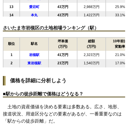
13
愛宕町
43万円
2,988万円
25.9%
14
本丸
43万円
1,422万円
33.1%
15
太田
43万円
2,262万円
22.8%
さいたま市岩槻区の土地相場ランキング（駅）
16
東町
42万円
2,227万円
28.7%
17
原町
42万円
2,015万円
22.9%
坪単価
総額
10年前比
順位
駅名
(万円)
(万円)
変動率
18
南辻
42万円
1,908万円
20.1%
1
岩槻駅
41万円
2,323万円
21.0%
19
西原台
39万円
1,888万円
20.0%
2
東岩槻駅
23万円
1,540万円
17.0%
20
美幸町
39万円
2,043万円
20.2%
21
並木
39万円
1,431万円
18.0%
価格を詳細に分析しよう
22
加倉
37万円
1,987万円
29.5%
23
府内
35万円
1,867万円
26.3%
■駅からの徒歩距離で価格はどうなる？
24
宮町
34万円
1,973万円
30.3%
土地の資産価値を決める要素は多数ある。広さ、地形、
25
城南
33万円
1,673万円
24.9%
接道状況、用途区分などの要素があるが、一番重要なのは
26
城町
32万円
1,926万円
23.9%
「駅からの徒歩距離」だ。
27
釣上新田
31万円
1,851万円
10.1%