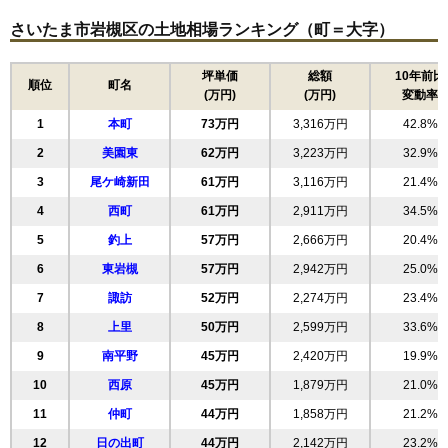
さいたま市岩槻区の土地相場ランキング（町＝大字）
坪単価
総額
10年前比
順位
町名
(万円)
(万円)
変動率
1
本町
73万円
3,316万円
42.8%
2
美園東
62万円
3,223万円
32.9%
3
尾ケ崎新田
61万円
3,116万円
21.4%
4
西町
61万円
2,911万円
34.5%
5
釣上
57万円
2,666万円
20.4%
6
東岩槻
57万円
2,942万円
25.0%
7
諏訪
52万円
2,274万円
23.4%
8
上里
50万円
2,599万円
33.6%
9
南平野
45万円
2,420万円
19.9%
10
西原
45万円
1,879万円
21.0%
11
仲町
44万円
1,858万円
21.2%
12
日の出町
44万円
2,142万円
23.2%