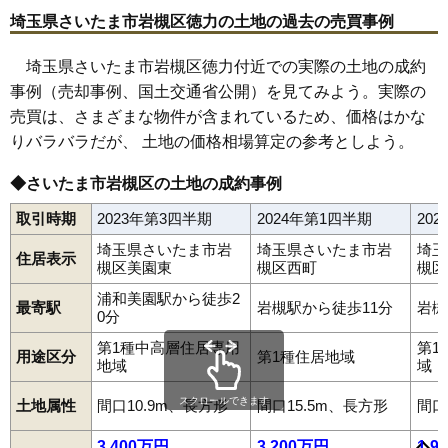
59
大谷
5.3万円
1,421万円
0.9%
埼玉県さいたま市岩槻区徳力の土地の過去の売買事例
60
横根
4.8万円
790万円
-4.7%
埼玉県さいたま市岩槻区徳力付近での実際の土地の成約
61
大口
4.7万円
993万円
-4.5%
事例（売却事例、国土交通省公開）を見てみよう。実際の
62
増長
4.1万円
790万円
-8.7%
売買は、さまざまな物件が含まれているため、価格はかな
りバラバラだが、 土地の価格相場算定の参考としよう。
◆さいたま市岩槻区の土地の成約事例
取引時期
2023年第3四半期
2024年第1四半期
20
埼玉県さいたま市岩
埼玉県さいたま市岩
埼玉
住居表示
槻区美園東
槻区西町
槻区
浦和美園駅から徒歩2
最寄駅
岩槻駅から徒歩11分
岩槻
0分
第1種中高層住居専用
第1
用途区分
第1種住居地域
地域
域
スクロールできます
土地属性
間口10.9m、長方形
間口15.5m、長方形
間口
相野原
愛宕町
飯塚
岩槻
上野
浮谷
裏慈恩寺
大口
太田
大戸
大野島
大谷
尾ケ崎
尾ケ崎新田
表慈恩寺
釣上
釣上新田
加倉
掛
3,400万円
3,200万円
1,9