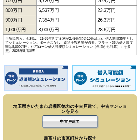
700万円
5,720万円
20.4万円
800万円
6,537万円
23.3万円
900万円
7,354万円
26.3万円
1,000万円
8,000万円
28.6万円
※新規借入。金利は、21-35年固定金利が2.49%(頭金10%以上)、借入期間35年とし
てシミュレーション。ボーナスなし、別途手数料等が必要。フラット35の借入限度
額は8,000万円。
住宅ローン借入可能額シミュレーション（年収から計算）
」を参
照。2026年8月調査
埼玉県さいたま市岩槻区徳力の中古戸建て、中古マンショ
ンを見る
中古戸建て
最寄りの市区町村から探す