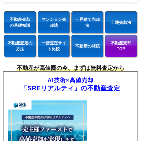
不動産売却
マンション売
一戸建て売却
土地売却法
の基礎知識
却法
法
不動産査定の
一括査定サイ
不動産売却
不動産の相続
方法
ト比較
TOP
不動産が高値圏の今、まずは無料査定から
AI技術×高値売却
「SREリアルティ」の不動産査定