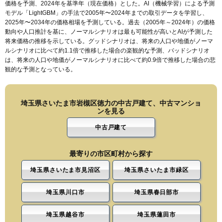
価格を予測、2024年を基準年（現在価格）とした。AI（機械学習）による予測
モデル「LightGBM」の手法で2005年〜2024年までの取引データを学習し、
2025年〜2034年の価格相場を予測している。過去（2005年～2024年）の価格
動向や人口推計を基に、ノーマルシナリオは最も可能性が高いとAIが予測した
将来価格の推移を示している。グッドシナリオは、将来の人口や地価がノーマ
ルシナリオに比べて約1.1倍で推移した場合の楽観的な予測、バッドシナリオ
は、将来の人口や地価がノーマルシナリオに比べて約0.9倍で推移した場合の悲
観的な予測となっている。
埼玉県さいたま市岩槻区徳力の中古戸建て、中古マンショ
ンを見る
中古戸建て
最寄りの市区町村から探す
埼玉県さいたま市見沼区
埼玉県さいたま市緑区
埼玉県川口市
埼玉県春日部市
埼玉県越谷市
埼玉県蓮田市