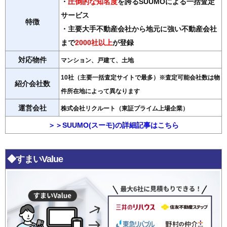
・
圧倒的な知名度
を誇るSUUMOによる一括査定
サービス
特徴
・主要大手不動産会社から地元に強い不動産会社
まで
2000社以上
が登録
対応物件
マンション、戸建て、土地
10社（主要一括査定サイトで最多）※査定可能会社数は物
紹介会社数
件所在地によって異なります
運営会社
株式会社リクルート（東証プライム上場企業）
＞＞SUUMO(スーモ)の詳細記事はこちら
◆すまいValue