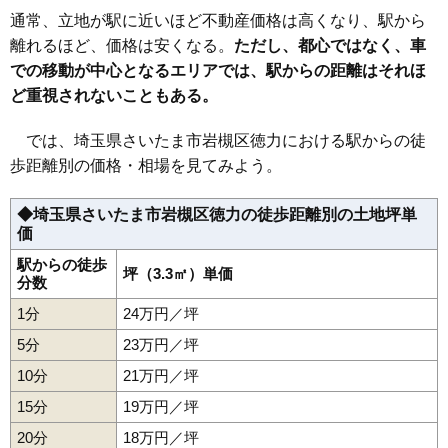
28
上野
31万円
2,220万円
26.0%
通常、立地が駅に近いほど不動産価格は高くなり、駅から
29
尾ケ崎
28万円
1,484万円
11.8%
離れるほど、価格は安くなる。
ただし、都心ではなく、車
での移動が中心となるエリアでは、駅からの距離はそれほ
30
岩槻
24万円
1,643万円
15.0%
ど重視されないこともある。
31
表慈恩寺
22万円
1,475万円
20.0%
32
徳力
21万円
921万円
17.2%
では、埼玉県さいたま市岩槻区徳力における駅からの徒
33
古ケ場
21万円
3,820万円
12.3%
歩距離別の価格・相場を見てみよう。
34
真福寺
19万円
677万円
12.4%
◆埼玉県さいたま市岩槻区徳力の徒歩距離別の土地坪単
35
本宿
16万円
1,642万円
17.8%
価
36
大戸
14万円
1,198万円
6.2%
駅からの徒歩
37
馬込
坪（3.3㎡）単価
13万円
1,309万円
9.3%
分数
38
小溝
13万円
605万円
3.8%
1分
24万円／坪
39
裏慈恩寺
12万円
824万円
3.1%
5分
23万円／坪
40
慈恩寺
12万円
874万円
1.7%
10分
21万円／坪
41
掛
11万円
1,490万円
14.4%
15分
19万円／坪
42
黒谷
10万円
870万円
-2.2%
20分
18万円／坪
43
箕輪
9.5万円
2,057万円
21.1%