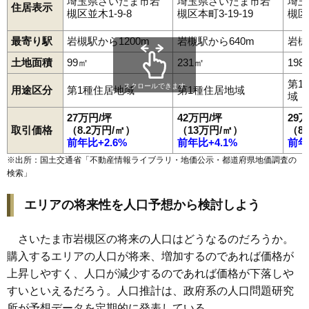
埼玉県さいたま市岩
埼玉県さいたま市岩
埼玉
住居表示
槻区並木1-9-8
槻区本町3-19-19
槻区加
最寄り駅
岩槻駅から1200m
岩槻駅から640m
岩槻
土地面積
99㎡
231㎡
198
第1
スクロールできます
用途区分
第1種住居地域
第1種住居地域
域
27万円/坪
42万円/坪
29
取引価格
（8.2万円/㎡）
（13万円/㎡）
（8
前年比+2.6%
前年比+4.1%
前年
※出所：国土交通省「
不動産情報ライブラリ・地価公示・都道府県地価調査の
検索
」
エリアの将来性を人口予想から検討しよう
さいたま市岩槻区の将来の人口はどうなるのだろうか。
購入するエリアの人口が将来、増加するのであれば価格が
上昇しやすく、人口が減少するのであれば価格が下落しや
すいといえるだろう。人口推計は、政府系の人口問題研究
所が予想データを定期的に発表している。