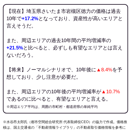
【現在】埼玉県さいたま市岩槻区徳力の価格は過去
10年で
+17.2%
となっており、資産性が高いエリアと
言えそうだ。
また、周辺エリアの過去10年間の平均増減率の
+21.5%
と比べると、必ずしも有望なエリアとは言え
ないだろう。
【将来】ノーマルシナリオで、10年後に
▲8.4%
を予
想しており、少し注意が必要だ。
また、周辺エリアの10年後の平均増減率が
▲10.7%
であるのに比べると、有望なエリアと言える。
※周辺エリア平均は、周囲の市町村・都道府県の単純平均
※水谷昂太郎氏（都市空間総合研究所 代表取締役CEO）の協力で作成。価格推
移は、国土交通省の「
不動産情報ライブラリ
」の不動産取引価格情報を参考に