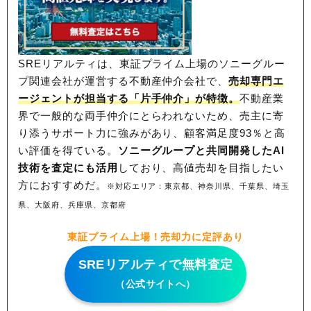
SREリアルティは、東証プライム上場のソニーグルー
プ関連会社が運営する不動産仲介会社で、
売却専門エ
ージェントが担当する「片手仲介」が特徴。
不動産業
界で一般的な両手仲介にとらわれないため、
売主に寄
り添うサポート力に強みがあり、顧客満足度93％と高
い評価を得ている。
ソニーグループと共同開発したAI
技術を査定にも活用
しており、高値売却を目指したい
方におすすめだ。
※対応エリア：東京都、神奈川県、千葉県、埼玉
県、大阪府、兵庫県、京都府
東証プライム上場！売却力に定評あり
SREリアルティで無料査定
（公式サイトへ）