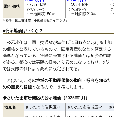
柏崎
金重
鹿室
上里
黒谷
古ケ場
小溝
笹久保
笹久保新田
慈恩寺
・75万円/坪
・50万円/坪
・5
取引価格
城南
岩槻駅
城町
東岩槻駅
真福寺
末田
諏訪
高曽根
徳力
仲町
長宮
並木
西原
（23万円/m²）
（15万円/m²）
（15
西原台
西町
野孫
原町
東岩槻
東町
日の出町
府内
平林寺
本宿
・土地面積150㎡
・土地面積210㎡
・土
本町
本丸
馬込
増長
南下新井
南辻
南平野
箕輪
宮町
美幸町
横根
美園東
※参考：国土交通省「
不動産情報ライブラリ
」
■公示地価はいくら？
公示地価は、国土交通省が毎年1月1日時点における土地
の価格を公表しているもので、固定資産税などを算定する
基準となっている。実際に売買される地価とは多少の乖離
がある。都心では実際の価格より安めになっており、郊外
では実際の価格より高めに設定されてる。
とはいえ、
その地域の不動産価格の動向・傾向を知るた
めの重要な指標
となるので、参考にしよう。
◆さいたま市岩槻区の公示地価（2025年1月）
地点名
さいたま市岩槻区-1
さいたま市岩槻区-2
さい