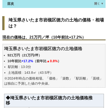
目次
開く ▼
埼玉県さいたま市岩槻区徳力の土地の価格・相場
埼玉県さいたま市岩槻区徳力の土地の価格・相場
は？
は？
現在の価格は、21万円／坪（10年前比+17.2%）
価格を詳細に分析しよう
現在の価格は、21万円／坪（10年前比+17.2%）
駅からの徒歩距離で価格はどうなる？
埼玉県さいたま市岩槻区徳力の土地価格
埼玉県さいたま市岩槻区徳力の土地の過去の売買事
例
921万円（21万円/坪）
公示地価はいくら
10年前比
+17.2%
（前年比
▲0.8%
）
駅距離 : 13.0分
エリアの将来性を人口予想から検討しよう
土地面積 : 143.8㎡（43.5坪）
自分の年収でいくらの不動産が買える？
※2024年時点の価格相場。「価格」「築数」「駅距離」「面積」
は独自に予測した値の中央値。
◆埼玉県さいたま市岩槻区徳力の土地価格推
移