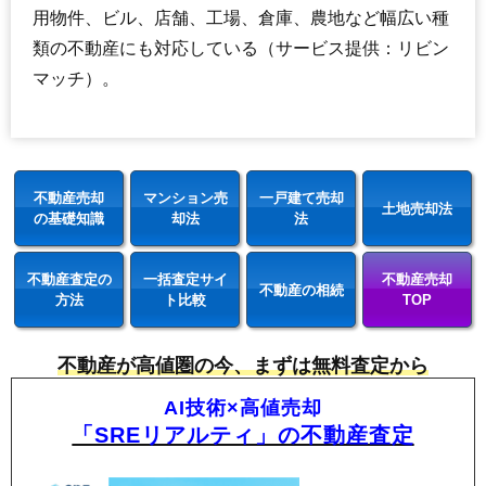
用物件、ビル、店舗、工場、倉庫、農地など幅広い種
類の不動産にも対応している（サービス提供：リビン
マッチ）。
不動産売却
マンション売
一戸建て売却
土地売却法
の基礎知識
却法
法
不動産査定の
一括査定サイ
不動産売却
不動産の相続
方法
ト比較
TOP
不動産が高値圏の今、まずは無料査定から
AI技術×高値売却
「SREリアルティ」の不動産査定