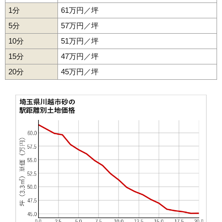
1分
61万円／坪
47
宮下町
56万円
2,429万円
20.6%
5分
57万円／坪
48
月吉町
55万円
2,685万円
22.5%
10分
51万円／坪
49
霞ケ関北
54万円
2,175万円
19.2%
15分
47万円／坪
50
上野田町
54万円
2,435万円
23.1%
20分
51
霞ケ関東
45万円／坪
54万円
2,596万円
17.7%
52
今成
54万円
2,487万円
20.0%
53
四都野台
53万円
1,817万円
23.4%
54
むさし野
52万円
1,888万円
23.8%
55
下新河岸
52万円
1,957万円
21.0%
56
上戸新町
51万円
2,282万円
23.9%
57
大塚新町
49万円
2,521万円
26.0%
58
的場新町
49万円
1,969万円
21.2%
59
伊勢原町
49万円
2,838万円
23.6%
60
上戸
48万円
2,871万円
28.0%
61
鯨井新田
47万円
1,882万円
15.2%