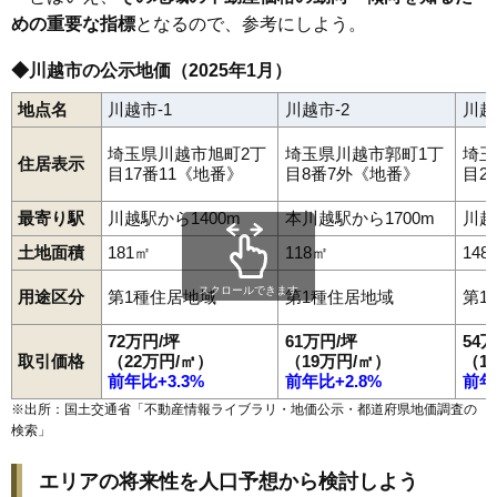
93
笠幡
22万円
1,427万円
7.3%
めの重要な指標
となるので、参考にしよう。
94
渋井
21万円
1,646万円
10.1%
◆川越市の公示地価（2025年1月）
95
藤倉
20万円
1,285万円
0.5%
地点名
川越市-1
川越市-2
川越
96
小堤
20万円
1,321万円
7.0%
97
山城
20万円
2,029万円
13.5%
埼玉県川越市旭町2丁
埼玉県川越市郭町1丁
埼玉
住居表示
目17番11《地番》
目8番7外《地番》
目2
98
下広谷
19万円
1,257万円
7.1%
99
鯨井
19万円
1,528万円
8.1%
最寄り駅
川越駅から1400m
本川越駅から1700m
川越
100
砂久保
18万円
1,188万円
3.7%
土地面積
181㎡
118㎡
148
101
安比奈新田
18万円
1,242万円
5.7%
スクロールできます
用途区分
第1種住居地域
第1種住居地域
第1
102
芳野台
18万円
10,816万円
14.4%
72万円/坪
61万円/坪
54
103
大袋
17万円
1,114万円
-0.9%
取引価格
（22万円/㎡）
（19万円/㎡）
（1
104
大袋新田
17万円
1,455万円
3.6%
前年比+3.3%
前年比+2.8%
前年
105
久下戸
16万円
1,329万円
-0.4%
※出所：国土交通省「
不動産情報ライブラリ・地価公示・都道府県地価調査の
検索
」
106
池辺
16万円
1,171万円
-1.7%
107
福田
16万円
1,002万円
4.8%
エリアの将来性を人口予想から検討しよう