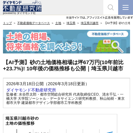
トップ
不動産価格データベース
土地
埼玉県
埼玉県川越市
【AI予測】砂の土地価
【AI予測】砂の土地価格相場は坪67万円(10年前比
+23.7%)! 10年後の価格推移も公開｜埼玉県川越市
2026年3月18日公開（2026年3月18日更新）
ダイヤモンド不動産研究所
監修者:
水谷昂太郎・都市空間総合研究所 代表取締役CEO
、
清水千弘・一
橋大学 大学院ソーシャル・データサイエンス研究科教授
、
秋山祐樹・東京
都市大学 建築都市デザイン学部都市工学科教授