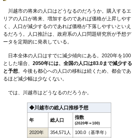
108
石田
16万円
979万円
1.2%
109
城下町
15万円
1,100万円
6.1%
川越市の将来の人口はどうなるのだろうか。購入するエ
リアの人口が将来、増加するのであれば価格が上昇しやす
110
伊佐沼
15万円
897万円
-4.2%
く、人口が減少するのであれば価格が下落しやすいといえ
111
谷中
15万円
1,150万円
3.6%
るだろう。人口推計は、政府系の人口問題研究所が予想デ
112
寺山
14万円
1,057万円
-4.3%
ータを定期的に発表している。
113
北田島
13万円
899万円
2.8%
114
中福
12万円
1,230万円
-2.2%
日本全体の人口はすでに減少傾向にある。2020年を100
とした場合、
2050年には、全国の人口は83.0まで減少する
115
古谷上
12万円
1,002万円
-6.7%
と予想
。今後も都心への人口の移転は続くため、都会であ
116
鴨田
12万円
1,174万円
-3.5%
るほど減少幅は少なくない。
117
松郷
12万円
758万円
-2.7%
118
かし野台
11万円
1,370万円
5.9%
では、川越市はどうなるのだろうか。
119
大中居
11万円
2,457万円
2.9%
◆川越市の総人口推移予想
120
上松原
11万円
647万円
-7.1%
指数
121
萱沼
11万円
1,197万円
-3.4%
年
総人口
(2020年＝100)
122
増形
7.5万円
1,444万円
4.6%
2020年
354,571人
100.0（基準年）
123
古谷本郷
6.7万円
965万円
-10.7%