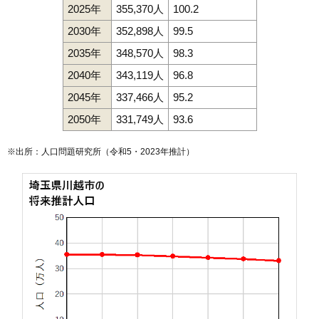
2025年
355,370人
100.2
124
菅間
6.6万円
558万円
-3.0%
2030年
352,898人
99.5
125
下小坂
6.2万円
459万円
-11.9%
2035年
348,570人
98.3
126
中老袋
6.1万円
869万円
3.6%
2040年
343,119人
96.8
127
下老袋
5.7万円
858万円
-11.7%
2045年
337,466人
95.2
128
鹿飼
5.6万円
930万円
1.5%
129
石田本郷
5.3万円
917万円
-2.0%
2050年
331,749人
93.6
130
下赤坂
5.2万円
747万円
-13.2%
※出所：人口問題研究所（
令和5・2023年推計
）
131
寺井
5.1万円
1,329万円
2.8%
132
平塚
5.0万円
1,001万円
-13.7%
133
上老袋
4.7万円
895万円
-6.7%
134
平塚新田
3.9万円
1,048万円
-0.1%
135
御成町
3.3万円
598万円
-10.9%