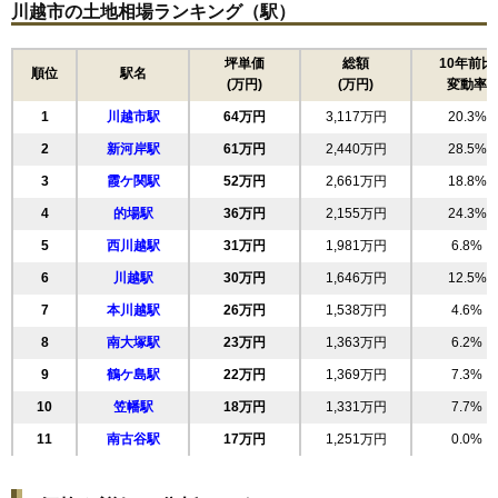
川越市の土地相場ランキング（駅）
16
末広町
85万円
3,476万円
28.8%
17
元町
84万円
3,034万円
46.5%
坪単価
総額
10年前比
順位
駅名
(万円)
(万円)
変動率
18
田町
81万円
4,160万円
32.6%
1
川越市駅
64万円
3,117万円
20.3%
19
三久保町
80万円
2,747万円
24.4%
2
新河岸駅
61万円
2,440万円
28.5%
20
旭町
79万円
3,549万円
29.1%
3
霞ケ関駅
52万円
2,661万円
18.8%
21
新宿町
78万円
3,264万円
24.9%
4
的場駅
36万円
2,155万円
24.3%
22
熊野町
77万円
2,323万円
25.9%
5
西川越駅
31万円
1,981万円
6.8%
23
小仙波町
76万円
3,128万円
28.3%
6
川越駅
30万円
1,646万円
12.5%
24
清水町
75万円
2,573万円
27.8%
7
本川越駅
26万円
1,538万円
4.6%
25
三光町
73万円
3,702万円
28.9%
8
南大塚駅
23万円
1,363万円
6.2%
26
稲荷町
71万円
3,105万円
28.3%
9
鶴ケ島駅
22万円
1,369万円
7.3%
27
野田町
69万円
3,394万円
26.2%
10
笠幡駅
18万円
1,331万円
7.7%
28
大手町
69万円
4,134万円
36.8%
11
南古谷駅
17万円
1,251万円
0.0%
29
砂新田
67万円
2,683万円
24.0%
30
砂
67万円
2,603万円
23.7%