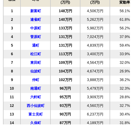
(万円)
(万円)
変動率
1
新富町
148万円
4,506万円
56.1%
2
連雀町
140万円
5,262万円
61.8%
3
中原町
133万円
5,982万円
56.2%
4
菅原町
131万円
7,024万円
37.9%
5
通町
131万円
4,839万円
59.4%
6
松江町
113万円
3,400万円
33.9%
7
東田町
109万円
4,564万円
32.0%
8
仙波町
104万円
4,674万円
26.9%
9
仲町
102万円
3,888万円
36.2%
10
南通町
96万円
5,479万円
32.3%
11
六軒町
95万円
3,909万円
28.8%
12
西小仙波町
93万円
4,560万円
32.7%
13
富士見町
90万円
6,237万円
30.4%
14
久保町
87万円
4,189万円
31.8%
15
並木
87万円
2,947万円
28.2%