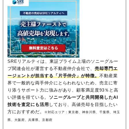
SREリアルティは、東証プライム上場のソニーグルー
プ関連会社が運営する不動産仲介会社で、
売却専門エ
ージェントが担当する「片手仲介」が特徴。
不動産業
界で一般的な両手仲介にとらわれないため、
売主に寄
り添うサポート力に強みがあり、顧客満足度93％と高
い評価を得ている。
ソニーグループと共同開発したAI
技術を査定にも活用
しており、高値売却を目指したい
方におすすめだ。
※対応エリア：東京都、神奈川県、千葉県、埼玉
県、大阪府、兵庫県、京都府