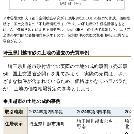
62
南田島
47万円
1,428万円
12.5%
63
大塚
46万円
1,921万円
26.8%
※水谷昂太郎氏（都市空間総合研究所 代表取締役CEO）の協力で作成。価格推
64
小仙波
44万円
6,131万円
24.9%
移は、国土交通省の「
不動産情報ライブラリ
」の不動産取引価格情報をもと
に、AI（機械学習）による予測モデル「LightGBM」の手法で算出した。エリア
65
中台元町
43万円
2,085万円
26.2%
全体の平均的な価格傾向を示すもので、個別物件の実際の取引価格とは異なる
66
豊田町
42万円
1,947万円
16.9%
場合がある。
67
吉田新町
41万円
2,380万円
20.2%
埼玉県川越市砂の土地の過去の売買事例
68
氷川町
40万円
1,970万円
16.8%
69
宮元町
40万円
1,565万円
21.4%
埼玉県川越市砂付近での実際の土地の成約事例（売却事
例、国土交通省公開）を見てみよう。実際の売買は、さま
70
的場
40万円
1,947万円
15.2%
ざまな物件が含まれているため、価格はかなりバラバラだ
71
川鶴
39万円
2,332万円
16.2%
が、 土地の価格相場算定の参考としよう。
72
小中居
38万円
2,597万円
21.3%
73
むさし野南
38万円
1,124万円
25.0%
◆川越市の土地の成約事例
安比奈新田
旭町
天沼新田
新宿町
池辺
伊佐沼
石田
石田本郷
74
南台
35万円
3,687万円
11.6%
石原町
伊勢原町
稲荷町
今泉
今成
今福
牛子
上戸
上戸新町
取引時期
2024年第2四半期
2024年第3四半期
20
大仙波
大手町
大中居
大袋
大袋新田
小ケ谷
御成町
萱沼
笠幡
75
広谷新町
35万円
1,560万円
13.9%
霞ケ関北
霞ケ関東
かすみ野
上老袋
上寺山
上野田町
上松原
埼玉県川越市むさし
埼玉
住居表示
埼玉県川越市旭町
鴨田
川鶴
岸町
北田島
木野目
久下戸
鯨井
鯨井新田
久保町
76
大仙波
34万円
9,741万円
26.1%
野南
北
熊野町
郭町
広栄町
小仙波
小仙波町
小堤
寿町
小中居
小室