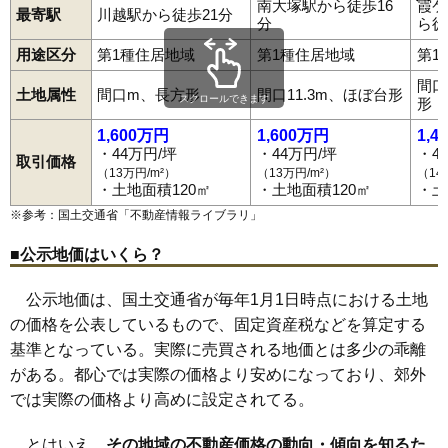
三久保町
三光町
鹿飼
志多町
渋井
清水町
下赤坂
下老袋
下小坂
77
小室
34万円
2,045万円
6.4%
南大塚駅から徒歩16
霞ケ
最寄駅
川越駅から徒歩21分
下新河岸
南古谷駅
下広谷
川越駅
下松原
西川越駅
城下町
的場駅
新富町
笠幡駅
神明町
新河岸駅
末広町
川越市駅
菅間
砂
分
ら徒
78
中台
32万円
2,022万円
20.0%
砂久保
霞ケ関駅
砂新田
鶴ケ島駅
諏訪町
南大塚駅
仙波町
田町
本川越駅
月吉町
寺井
寺尾
寺山
通町
豊田町
豊田本
中老袋
仲町
中福
並木
並木新町
並木西町
用途区分
第1種住居地域
第1種住居地域
第1
79
今福
32万円
1,716万円
19.4%
西小仙波町
野田町
東田町
氷川町
平塚
平塚新田
広谷新町
府川
福田
藤倉
藤間
富士見町
古市場
古谷上
古谷本郷
増形
松江町
間口
80
下松原
32万円
1,888万円
9.4%
土地属性
間口m、長方形
間口11.3m、ほぼ台形
松郷
的場
的場北
的場新町
南大塚
南台
南田島
南通町
宮下町
スクロールできます
形
宮元町
むさし野
元町
谷中
山城
山田
吉田
吉田新町
芳野台
81
天沼新田
31万円
2,116万円
22.8%
四都野台
連雀町
六軒町
脇田新町
大塚新町
かし野台
大塚
1,600万円
1,600万円
1,4
むさし野南
中台
中台元町
中台南
菅原町
中原町
82
吉田
31万円
1,827万円
13.9%
・44万円/坪
・44万円/坪
・4
取引価格
（13万円/m²）
（13万円/m²）
（14
83
かすみ野
31万円
1,992万円
22.5%
・土地面積120㎡
・土地面積120㎡
・土
84
小ケ谷
29万円
1,763万円
7.8%
※参考：国土交通省「
不動産情報ライブラリ
」
85
今泉
28万円
1,812万円
7.4%
■公示地価はいくら？
86
牛子
27万円
1,625万円
7.8%
87
中台南
26万円
3,062万円
24.9%
公示地価は、国土交通省が毎年1月1日時点における土地
88
豊田本
25万円
1,494万円
13.1%
の価格を公表しているもので、固定資産税などを算定する
基準となっている。実際に売買される地価とは多少の乖離
89
古市場
25万円
1,484万円
6.0%
がある。都心では実際の価格より安めになっており、郊外
90
上寺山
23万円
1,609万円
7.8%
では実際の価格より高めに設定されてる。
91
府川
22万円
1,304万円
7.7%
92
山田
22万円
1,363万円
-3.2%
とはいえ、
その地域の不動産価格の動向・傾向を知るた