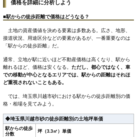
価格を詳細に分析しよう
31
諏訪町
65万円
2,598万円
23.8%
32
郭町
65万円
2,389万円
17.4%
■駅からの徒歩距離で価格はどうなる？
33
並木西町
64万円
3,130万円
19.2%
土地の資産価値を決める要素は多数ある。広さ、地形、
34
神明町
62万円
2,677万円
18.9%
接道状況、用途区分などの要素があるが、一番重要なのは
35
藤間
62万円
1,848万円
26.4%
「駅からの徒歩距離」だ。
36
志多町
61万円
3,121万円
22.5%
37
岸町
61万円
2,543万円
22.1%
通常、立地が駅に近いほど不動産価格は高くなり、駅から
38
的場北
60万円
1,792万円
12.0%
離れるほど、価格は安くなる。
ただし、都心ではなく、車
での移動が中心となるエリアでは、駅からの距離はそれほ
39
寿町
60万円
2,178万円
30.3%
ど重視されないこともある。
40
寺尾
59万円
2,186万円
30.7%
41
広栄町
59万円
2,655万円
19.9%
では、埼玉県川越市砂における駅からの徒歩距離別の価
42
並木新町
59万円
3,879万円
25.4%
格・相場を見てみよう。
43
石原町
59万円
3,524万円
46.2%
◆埼玉県川越市砂の徒歩距離別の土地坪単価
44
脇田新町
59万円
2,904万円
19.2%
45
木野目
58万円
2,071万円
25.9%
駅からの徒歩
坪（3.3㎡）単価
分数
46
南大塚
56万円
2,698万円
23.9%