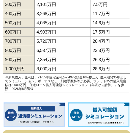
300万円
2,101万円
7.5万円
400万円
3,268万円
11.7万円
500万円
4,085万円
14.6万円
600万円
4,903万円
17.5万円
700万円
5,720万円
20.4万円
800万円
6,537万円
23.3万円
900万円
7,354万円
26.3万円
1,000万円
8,000万円
28.6万円
※新規借入。金利は、21-35年固定金利が2.49%(頭金10%以上)、借入期間35年とし
てシミュレーション。ボーナスなし、別途手数料等が必要。フラット35の借入限度
額は8,000万円。
住宅ローン借入可能額シミュレーション（年収から計算）
」を参
照。2026年8月調査