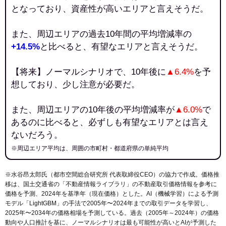
となっており、資産性が高いエリアと言えそうだ。
また、周辺エリアの過去10年間の平均増減率の
+14.5%
と比べると、有望なエリアと言えそうだ。
【将来】ノーマルシナリオで、10年後に
▲6.4%
を予
想しており、少し注意が必要だ。
また、周辺エリアの10年後の平均増減率が
▲6.0%
で
あるのに比べると、必ずしも有望なエリアとは言え
ないだろう。
※周辺エリア平均は、周囲の市町村・都道府県の単純平均
※水谷昂太郎氏（都市空間総合研究所 代表取締役CEO）の協力で作成。価格推
移は、国土交通省の「
不動産情報ライブラリ
」の不動産取引価格情報を参考に
価格を予測、2024年を基準年（現在価格）とした。AI（機械学習）による予測
モデル「LightGBM」の手法で2005年〜2024年までの取引データを学習し、
2025年〜2034年の価格相場を予測している。過去（2005年～2024年）の価格
動向や人口推計を基に、ノーマルシナリオは最も可能性が高いとAIが予測した