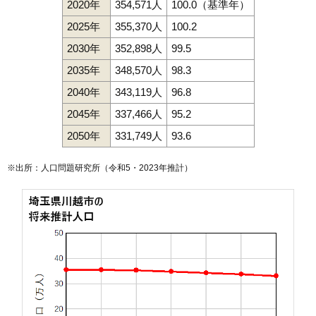
2020年
354,571人
100.0（基準年）
123
古谷本郷
6.7万円
965万円
-10.7%
2025年
355,370人
100.2
124
菅間
6.6万円
558万円
-3.0%
2030年
352,898人
99.5
125
下小坂
6.2万円
459万円
-11.9%
2035年
348,570人
98.3
126
中老袋
6.1万円
869万円
3.6%
2040年
343,119人
96.8
127
下老袋
5.7万円
858万円
-11.7%
2045年
337,466人
95.2
128
鹿飼
5.6万円
930万円
1.5%
129
石田本郷
5.3万円
917万円
-2.0%
2050年
331,749人
93.6
130
下赤坂
5.2万円
747万円
-13.2%
※出所：人口問題研究所（
令和5・2023年推計
）
131
寺井
5.1万円
1,329万円
2.8%
132
平塚
5.0万円
1,001万円
-13.7%
133
上老袋
4.7万円
895万円
-6.7%
134
平塚新田
3.9万円
1,048万円
-0.1%
135
御成町
3.3万円
598万円
-10.9%