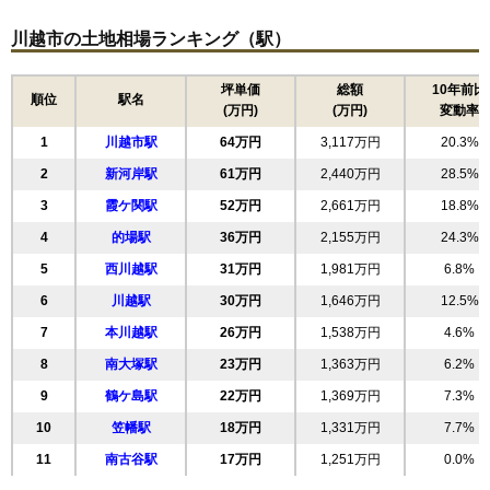
15
並木
87万円
2,947万円
28.2%
川越市の土地相場ランキング（駅）
16
末広町
85万円
3,476万円
28.8%
17
元町
84万円
3,034万円
46.5%
坪単価
総額
10年前比
順位
駅名
(万円)
(万円)
変動率
18
田町
81万円
4,160万円
32.6%
1
川越市駅
64万円
3,117万円
20.3%
19
三久保町
80万円
2,747万円
24.4%
2
新河岸駅
61万円
2,440万円
28.5%
20
旭町
79万円
3,549万円
29.1%
3
霞ケ関駅
52万円
2,661万円
18.8%
21
新宿町
78万円
3,264万円
24.9%
4
的場駅
36万円
2,155万円
24.3%
22
熊野町
77万円
2,323万円
25.9%
5
西川越駅
31万円
1,981万円
6.8%
23
小仙波町
76万円
3,128万円
28.3%
6
川越駅
30万円
1,646万円
12.5%
24
清水町
75万円
2,573万円
27.8%
7
本川越駅
26万円
1,538万円
4.6%
25
三光町
73万円
3,702万円
28.9%
8
南大塚駅
23万円
1,363万円
6.2%
26
稲荷町
71万円
3,105万円
28.3%
9
鶴ケ島駅
22万円
1,369万円
7.3%
27
野田町
69万円
3,394万円
26.2%
10
笠幡駅
18万円
1,331万円
7.7%
28
大手町
69万円
4,134万円
36.8%
11
南古谷駅
17万円
1,251万円
0.0%
29
砂新田
67万円
2,683万円
24.0%