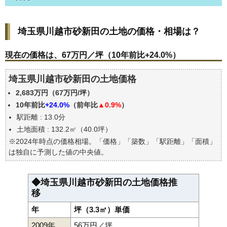
埼玉県川越市砂新田の土地の価格・相場は？
埼玉県川越市砂新田の土地の価格・相場は？
現在の価格は、67万円／坪（10年前比+24.0%）
価格を詳細に分析しよう
現在の価格は、67万円／坪（10年前比+24.0%）
駅からの徒歩距離で価格はどうなる？
埼玉県川越市砂新田の土地価格
埼玉県川越市砂新田の土地の過去の売買事例
2,683万円（67万円/坪）
公示地価はいくら
10年前比
+24.0%
（前年比
▲0.9%
）
エリアの将来性を人口予想から検討しよう
駅距離 : 13.0分
自分の年収でいくらの不動産が買える？
土地面積 : 132.2㎡（40.0坪）
※2024年時点の価格相場。「価格」「築数」「駅距離」「面積」
は独自に予測した値の中央値。
◆埼玉県川越市砂新田の土地価格推
移
年
坪（3.3㎡）単価
2009年
56万円／坪