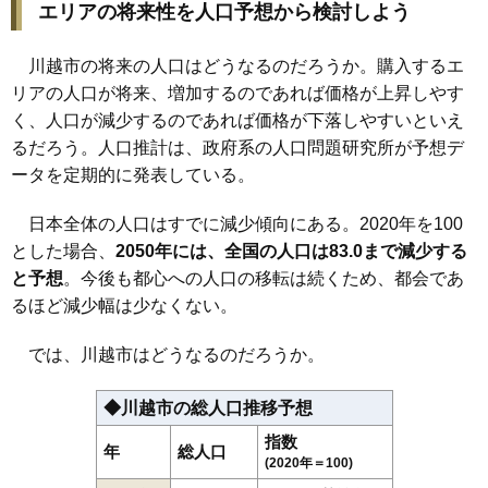
107
福田
16万円
1,002万円
4.8%
エリアの将来性を人口予想から検討しよう
108
石田
16万円
979万円
1.2%
109
城下町
15万円
1,100万円
6.1%
川越市の将来の人口はどうなるのだろうか。購入するエ
リアの人口が将来、増加するのであれば価格が上昇しやす
110
伊佐沼
15万円
897万円
-4.2%
く、人口が減少するのであれば価格が下落しやすいといえ
111
谷中
15万円
1,150万円
3.6%
るだろう。人口推計は、政府系の人口問題研究所が予想デ
112
寺山
14万円
1,057万円
-4.3%
ータを定期的に発表している。
113
北田島
13万円
899万円
2.8%
114
中福
12万円
1,230万円
-2.2%
日本全体の人口はすでに減少傾向にある。2020年を100
とした場合、
2050年には、全国の人口は83.0まで減少する
115
古谷上
12万円
1,002万円
-6.7%
と予想
。今後も都心への人口の移転は続くため、都会であ
116
鴨田
12万円
1,174万円
-3.5%
るほど減少幅は少なくない。
117
松郷
12万円
758万円
-2.7%
118
かし野台
11万円
1,370万円
5.9%
では、川越市はどうなるのだろうか。
119
大中居
11万円
2,457万円
2.9%
◆川越市の総人口推移予想
120
上松原
11万円
647万円
-7.1%
指数
121
萱沼
11万円
1,197万円
-3.4%
年
総人口
(2020年＝100)
122
増形
7.5万円
1,444万円
4.6%