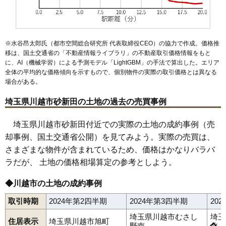
61
鯨井新田
47万円
1,882万円
15.2%
62
南田島
47万円
1,428万円
12.5%
63
大塚
46万円
1,921万円
26.8%
※水谷昂太郎氏（都市空間総合研究所 代表取締役CEO）の協力で作成。価格推
64
小仙波
44万円
6,131万円
24.9%
移は、国土交通省の「
不動産情報ライブラリ
」の不動産取引価格情報をもと
に、AI（機械学習）による予測モデル「LightGBM」の手法で算出した。エリア
65
中台元町
43万円
2,085万円
26.2%
全体の平均的な価格傾向を示すもので、個別物件の実際の取引価格とは異なる
66
豊田町
42万円
1,947万円
16.9%
場合がある。
67
吉田新町
41万円
2,380万円
20.2%
埼玉県川越市砂新田の土地の過去の売買事例
68
氷川町
40万円
1,970万円
16.8%
69
宮元町
40万円
1,565万円
21.4%
埼玉県川越市砂新田付近での実際の土地の成約事例（売
却事例、国土交通省公開）を見てみよう。実際の売買は、
70
的場
40万円
1,947万円
15.2%
さまざまな物件が含まれているため、価格はかなりバラバ
71
川鶴
39万円
2,332万円
16.2%
ラだが、 土地の価格相場算定の参考としよう。
72
小中居
38万円
2,597万円
21.3%
安比奈新田
旭町
天沼新田
新宿町
池辺
伊佐沼
石田
石田本郷
73
むさし野南
38万円
1,124万円
25.0%
◆川越市の土地の成約事例
石原町
伊勢原町
稲荷町
今泉
今成
今福
牛子
上戸
上戸新町
大仙波
大手町
大中居
大袋
大袋新田
小ケ谷
御成町
萱沼
笠幡
74
南台
35万円
3,687万円
11.6%
取引時期
2024年第2四半期
2024年第3四半期
20
霞ケ関北
霞ケ関東
かすみ野
上老袋
上寺山
上野田町
上松原
鴨田
川鶴
岸町
北田島
木野目
久下戸
鯨井
鯨井新田
久保町
75
広谷新町
35万円
1,560万円
13.9%
埼玉県川越市むさし
埼玉
熊野町
郭町
広栄町
小仙波
小仙波町
小堤
寿町
小中居
小室
住居表示
埼玉県川越市旭町
76
大仙波
34万円
9,741万円
26.1%
野南
北