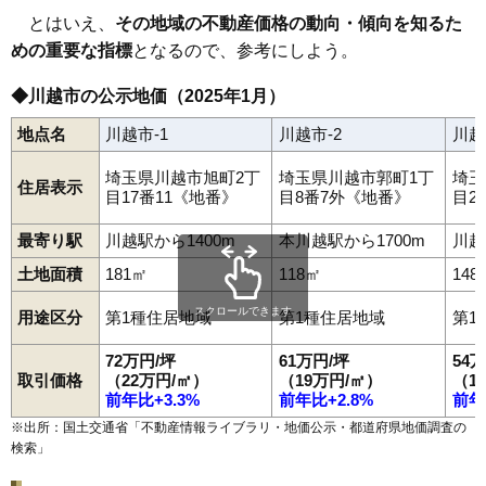
92
山田
22万円
1,363万円
-3.2%
とはいえ、
その地域の不動産価格の動向・傾向を知るた
93
笠幡
22万円
1,427万円
7.3%
めの重要な指標
となるので、参考にしよう。
94
渋井
21万円
1,646万円
10.1%
◆川越市の公示地価（2025年1月）
95
藤倉
20万円
1,285万円
0.5%
地点名
川越市-1
川越市-2
川越
96
小堤
20万円
1,321万円
7.0%
97
山城
20万円
2,029万円
13.5%
埼玉県川越市旭町2丁
埼玉県川越市郭町1丁
埼玉
住居表示
目17番11《地番》
目8番7外《地番》
目2
98
下広谷
19万円
1,257万円
7.1%
99
鯨井
19万円
1,528万円
8.1%
最寄り駅
川越駅から1400m
本川越駅から1700m
川越
100
砂久保
18万円
1,188万円
3.7%
土地面積
181㎡
118㎡
148
101
安比奈新田
18万円
1,242万円
5.7%
スクロールできます
用途区分
第1種住居地域
第1種住居地域
第1
102
芳野台
18万円
10,816万円
14.4%
72万円/坪
61万円/坪
54
103
大袋
17万円
1,114万円
-0.9%
取引価格
（22万円/㎡）
（19万円/㎡）
（1
104
大袋新田
17万円
1,455万円
3.6%
前年比+3.3%
前年比+2.8%
前年
105
久下戸
16万円
1,329万円
-0.4%
※出所：国土交通省「
不動産情報ライブラリ・地価公示・都道府県地価調査の
検索
」
106
池辺
16万円
1,171万円
-1.7%