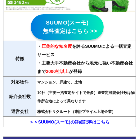
SUUMO(スーモ)
無料査定はこちら >>
・
圧倒的な知名度
を誇るSUUMOによる一括査定
サービス
特徴
・主要大手不動産会社から地元に強い不動産会社
まで
2000社以上
が登録
対応物件
マンション、戸建て、土地
10社（主要一括査定サイトで最多）※査定可能会社数は物
紹介会社数
件所在地によって異なります
運営会社
株式会社リクルート（東証プライム上場企業）
＞＞SUUMO(スーモ)の詳細記事はこちら