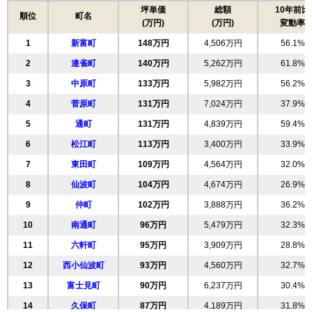
坪単価
総額
10年前比
順位
町名
(万円)
(万円)
変動率
1
新富町
148万円
4,506万円
56.1%
2
連雀町
140万円
5,262万円
61.8%
3
中原町
133万円
5,982万円
56.2%
4
菅原町
131万円
7,024万円
37.9%
5
通町
131万円
4,839万円
59.4%
6
松江町
113万円
3,400万円
33.9%
7
東田町
109万円
4,564万円
32.0%
8
仙波町
104万円
4,674万円
26.9%
9
仲町
102万円
3,888万円
36.2%
10
南通町
96万円
5,479万円
32.3%
11
六軒町
95万円
3,909万円
28.8%
12
西小仙波町
93万円
4,560万円
32.7%
13
富士見町
90万円
6,237万円
30.4%
14
久保町
87万円
4,189万円
31.8%