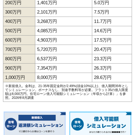
200万円
1,401万円
5.0万円
300万円
2,101万円
7.5万円
400万円
3,268万円
11.7万円
500万円
4,085万円
14.6万円
600万円
4,903万円
17.5万円
700万円
5,720万円
20.4万円
800万円
6,537万円
23.3万円
900万円
7,354万円
26.3万円
1,000万円
8,000万円
28.6万円
※新規借入。金利は、21-35年固定金利が2.49%(頭金10%以上)、借入期間35年とし
てシミュレーション。ボーナスなし、別途手数料等が必要。フラット35の借入限度
額は8,000万円。
住宅ローン借入可能額シミュレーション（年収から計算）
」を参
照。2026年8月調査