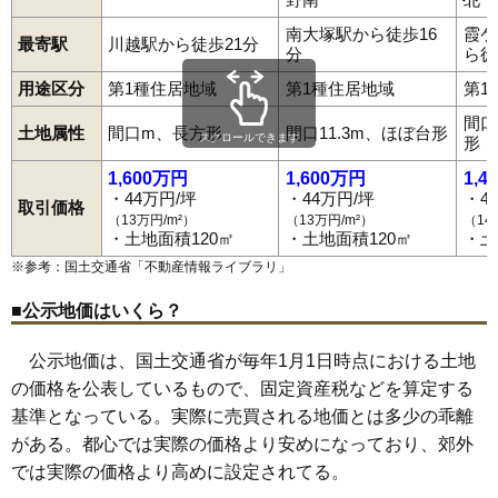
三久保町
三光町
鹿飼
志多町
渋井
清水町
下赤坂
下老袋
下小坂
下新河岸
南古谷駅
下広谷
川越駅
下松原
西川越駅
城下町
的場駅
新富町
笠幡駅
神明町
新河岸駅
末広町
川越市駅
菅間
砂
77
小室
34万円
2,045万円
6.4%
南大塚駅から徒歩16
霞ケ
砂久保
霞ケ関駅
砂新田
鶴ケ島駅
諏訪町
南大塚駅
仙波町
田町
本川越駅
月吉町
寺井
寺尾
寺山
通町
最寄駅
川越駅から徒歩21分
分
ら徒
豊田町
豊田本
中老袋
仲町
中福
並木
並木新町
並木西町
78
中台
32万円
2,022万円
20.0%
西小仙波町
野田町
東田町
氷川町
平塚
平塚新田
広谷新町
府川
用途区分
第1種住居地域
第1種住居地域
第1
福田
藤倉
藤間
富士見町
古市場
古谷上
古谷本郷
増形
松江町
79
今福
32万円
1,716万円
19.4%
松郷
的場
的場北
的場新町
南大塚
南台
南田島
南通町
宮下町
間口
宮元町
むさし野
元町
谷中
山城
山田
吉田
吉田新町
芳野台
80
下松原
32万円
1,888万円
9.4%
土地属性
間口m、長方形
間口11.3m、ほぼ台形
スクロールできます
形
四都野台
連雀町
六軒町
脇田新町
大塚新町
かし野台
大塚
81
天沼新田
31万円
2,116万円
22.8%
むさし野南
中台
中台元町
中台南
菅原町
中原町
1,600万円
1,600万円
1,4
82
吉田
31万円
1,827万円
13.9%
・44万円/坪
・44万円/坪
・4
取引価格
（13万円/m²）
（13万円/m²）
（14
83
かすみ野
31万円
1,992万円
22.5%
・土地面積120㎡
・土地面積120㎡
・土
84
小ケ谷
29万円
1,763万円
7.8%
※参考：国土交通省「
不動産情報ライブラリ
」
85
今泉
28万円
1,812万円
7.4%
■公示地価はいくら？
86
牛子
27万円
1,625万円
7.8%
87
中台南
26万円
3,062万円
24.9%
公示地価は、国土交通省が毎年1月1日時点における土地
88
豊田本
25万円
1,494万円
13.1%
の価格を公表しているもので、固定資産税などを算定する
基準となっている。実際に売買される地価とは多少の乖離
89
古市場
25万円
1,484万円
6.0%
がある。都心では実際の価格より安めになっており、郊外
90
上寺山
23万円
1,609万円
7.8%
では実際の価格より高めに設定されてる。
91
府川
22万円
1,304万円
7.7%