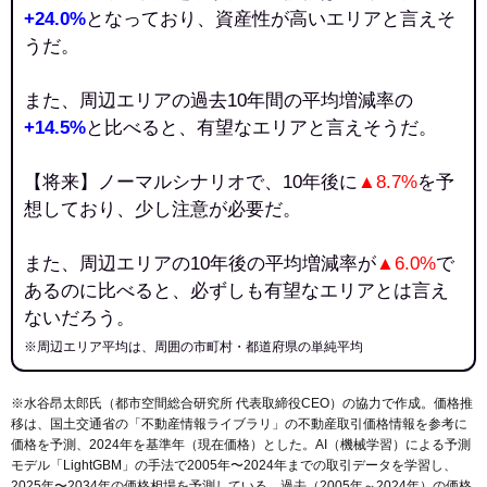
+24.0%
となっており、資産性が高いエリアと言えそ
うだ。
また、周辺エリアの過去10年間の平均増減率の
+14.5%
と比べると、有望なエリアと言えそうだ。
【将来】ノーマルシナリオで、10年後に
▲8.7%
を予
想しており、少し注意が必要だ。
また、周辺エリアの10年後の平均増減率が
▲6.0%
で
あるのに比べると、必ずしも有望なエリアとは言え
ないだろう。
※周辺エリア平均は、周囲の市町村・都道府県の単純平均
※水谷昂太郎氏（都市空間総合研究所 代表取締役CEO）の協力で作成。価格推
移は、国土交通省の「
不動産情報ライブラリ
」の不動産取引価格情報を参考に
価格を予測、2024年を基準年（現在価格）とした。AI（機械学習）による予測
モデル「LightGBM」の手法で2005年〜2024年までの取引データを学習し、
2025年〜2034年の価格相場を予測している。過去（2005年～2024年）の価格