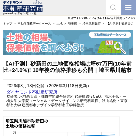
トップ
不動産価格データベース
土地
埼玉県
埼玉県川越市
【AI予測】砂新田の土
【AI予測】砂新田の土地価格相場は坪67万円(10年前
比+24.0%)! 10年後の価格推移も公開｜埼玉県川越市
2026年3月18日公開（2026年3月18日更新）
ダイヤモンド不動産研究所
監修者:
水谷昂太郎・都市空間総合研究所 代表取締役CEO
、
清水千弘・一
橋大学 大学院ソーシャル・データサイエンス研究科教授
、
秋山祐樹・東京
都市大学 建築都市デザイン学部都市工学科教授