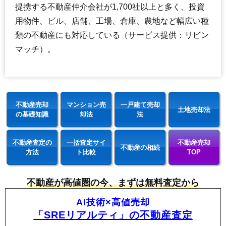
提携する不動産仲介会社が1,700社以上と多く、投資
用物件、ビル、店舗、工場、倉庫、農地など幅広い種
類の不動産にも対応している（サービス提供：リビン
マッチ）。
不動産売却
マンション売
一戸建て売却
土地売却法
の基礎知識
却法
法
不動産査定の
一括査定サイ
不動産売却
不動産の相続
方法
ト比較
TOP
不動産が高値圏の今、まずは無料査定から
AI技術×高値売却
「SREリアルティ」の不動産査定