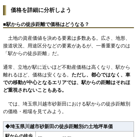
30
砂
67万円
2,603万円
23.7%
価格を詳細に分析しよう
31
諏訪町
65万円
2,598万円
23.8%
32
郭町
65万円
2,389万円
17.4%
■駅からの徒歩距離で価格はどうなる？
33
並木西町
64万円
3,130万円
19.2%
土地の資産価値を決める要素は多数ある。広さ、地形、
34
神明町
62万円
2,677万円
18.9%
接道状況、用途区分などの要素があるが、一番重要なのは
35
藤間
62万円
1,848万円
26.4%
「駅からの徒歩距離」だ。
36
志多町
61万円
3,121万円
22.5%
37
岸町
61万円
2,543万円
22.1%
通常、立地が駅に近いほど不動産価格は高くなり、駅から
38
的場北
60万円
1,792万円
12.0%
離れるほど、価格は安くなる。
ただし、都心ではなく、車
での移動が中心となるエリアでは、駅からの距離はそれほ
39
寿町
60万円
2,178万円
30.3%
ど重視されないこともある。
40
寺尾
59万円
2,186万円
30.7%
41
広栄町
59万円
2,655万円
19.9%
では、埼玉県川越市砂新田における駅からの徒歩距離別
42
並木新町
59万円
3,879万円
25.4%
の価格・相場を見てみよう。
43
石原町
59万円
3,524万円
46.2%
◆埼玉県川越市砂新田の徒歩距離別の土地坪単価
44
脇田新町
59万円
2,904万円
19.2%
45
木野目
58万円
2,071万円
25.9%
駅からの徒歩