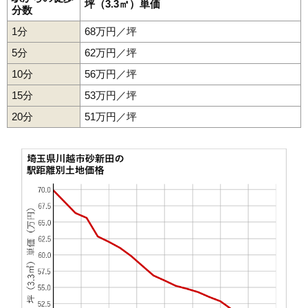
坪（3.3㎡）単価
分数
46
南大塚
56万円
2,698万円
23.9%
1分
68万円／坪
47
宮下町
56万円
2,429万円
20.6%
5分
62万円／坪
48
月吉町
55万円
2,685万円
22.5%
10分
56万円／坪
49
霞ケ関北
54万円
2,175万円
19.2%
15分
53万円／坪
50
上野田町
54万円
2,435万円
23.1%
20分
51
霞ケ関東
51万円／坪
54万円
2,596万円
17.7%
52
今成
54万円
2,487万円
20.0%
53
四都野台
53万円
1,817万円
23.4%
54
むさし野
52万円
1,888万円
23.8%
55
下新河岸
52万円
1,957万円
21.0%
56
上戸新町
51万円
2,282万円
23.9%
57
大塚新町
49万円
2,521万円
26.0%
58
的場新町
49万円
1,969万円
21.2%
59
伊勢原町
49万円
2,838万円
23.6%
60
上戸
48万円
2,871万円
28.0%