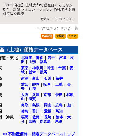
【2026年版】土地売却で税金はいくらかか
る？ 計算シミュレーションと節税できる特
別控除を解説
竹内英二（2023.12.28）
»アクセスランキング一覧
24時間
1週間
1カ月
産（土地）価格データベース
海道・東北
北海道
|
青森
|
岩手
|
宮城
|
秋
田
|
山形
|
福島
東
東京
|
神奈川
|
埼玉
|
千葉
|
茨
城
|
栃木
|
群馬
陸
新潟
|
富山
|
石川
|
福井
部
愛知
|
静岡
|
岐阜
|
三重
|
長
野
|
山梨
畿
大阪
|
兵庫
|
京都
|
奈良
|
和歌
山
|
滋賀
国
鳥取
|
島根
|
岡山
|
広島
|
山口
国
徳島
|
香川
|
愛媛
|
高知
州・沖縄
福岡
|
佐賀
|
長崎
|
熊本
|
大
目
分
|
宮崎
|
鹿児島
|
沖縄
堤
>>不動産価格・相場データベーストップ