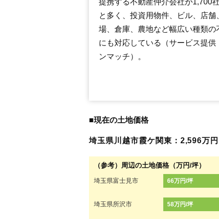
提携する不動産仲介会社が1,700
と多く、投資用物件、ビル、店舗
場、倉庫、農地など幅広い種類の
にも対応している（サービス提供
ンマッチ）。
■現在の土地価格
埼玉県川越市霞ケ関東：2,596万円（
（参考）周辺の土地価格（万円/坪）
埼玉県富士見市
66万円/坪
埼玉県所沢市
58万円/坪