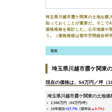
埼玉県川越市霞ケ関東の土地を購
知っておくことが重要だ。そこでA
価格推移を推計した。公示地価や
う。（価格推移は都市空間総合研
目次
埼玉県川越市霞ケ関東の土地の
埼玉県川越市霞ケ関東
現在の価格は、54万円／坪（10
価格を詳細に分析しよう
現在の価格は、54万円／坪（10
駅からの徒歩距離で価格はどう
埼玉県川越市霞ケ関東の土地の
埼玉県川越市霞ケ関東の土地価
公示地価はいくら
2,596万円（54万円/坪）
エリアの将来性を人口予想から
10年前比
+17.7%
（前年比
▲0.7%
）