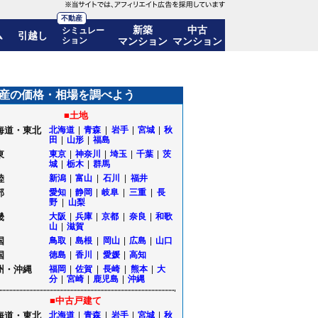
不動産
新築
中古
シミュレー
ム
引越し
ション
マンション
マンション
推移も公開｜埼玉県川越市
産の価格・相場を調べよう
■土地
海道・東北
北海道
|
青森
|
岩手
|
宮城
|
秋
田
|
山形
|
福島
東
東京
|
神奈川
|
埼玉
|
千葉
|
茨
城
|
栃木
|
群馬
陸
新潟
|
富山
|
石川
|
福井
部
愛知
|
静岡
|
岐阜
|
三重
|
長
野
|
山梨
畿
大阪
|
兵庫
|
京都
|
奈良
|
和歌
山
|
滋賀
国
鳥取
|
島根
|
岡山
|
広島
|
山口
国
徳島
|
香川
|
愛媛
|
高知
州・沖縄
福岡
|
佐賀
|
長崎
|
熊本
|
大
分
|
宮崎
|
鹿児島
|
沖縄
■中古戸建て
海道・東北
北海道
|
青森
|
岩手
|
宮城
|
秋