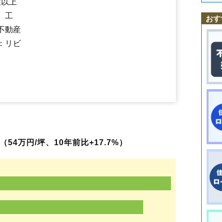
社以上
下老袋
下小坂
下新河岸
下広谷
下松原
城下町
新富町
神明町
末広町
南古谷駅
川越駅
西川越駅
的場駅
笠幡駅
新河岸駅
川越市駅
霞ケ関
菅間
砂
砂久保
砂新田
諏訪町
仙波町
田町
月吉町
寺井
寺尾
寺山
通町
、工
鶴ケ島駅
南大塚駅
本川越駅
おす
豊田町
豊田本
中老袋
仲町
中福
並木
並木新町
並木西町
西小仙波町
不動産
野田町
東田町
氷川町
平塚
平塚新田
広谷新町
府川
福田
藤倉
藤間
富士見町
古市場
古谷上
古谷本郷
増形
松江町
松郷
的場
的場北
：リビ
的場新町
南大塚
南台
南田島
南通町
宮下町
宮元町
むさし野
元町
谷
山城
山田
吉田
吉田新町
芳野台
四都野台
連雀町
六軒町
脇田新町
大塚新町
かし野台
大塚
むさし野南
中台
中台元町
中台南
菅原町
中原町
54万円/坪、10年前比+17.7%）