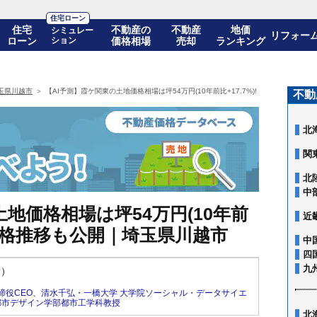
住宅ローン
住宅
不動産の
不動産
地価
シミュレー
リフォー
ローン
ション
価格相場
売却
ランキング
玉県川越市
【AI予測】霞ケ関東の土地価格相場は坪54万円(10年前比+17.7%)! 10年後の価格
不動
北
関
北
中
地価格相場は坪54万円(10年前
近
後の価格推移も公開｜埼玉県川越市
中
四
九
新）
締役CEO
、
清水千弘・一橋大学 大学院ソーシャル・データサイエ
都市デザイン学部都市工学科教授
北