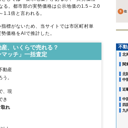
る。都市部の実勢価格は公示地価の1.5～2.0
～1.1倍と言われる。
指標がないため、当サイトでは市区町村単
勢価格をAIで推計した。
動産、いくらで売れる？
不動
ンマッチ」一括査定
北
関
不動産
北
ろう。
中
近
で、現
安比奈新田
旭町
天沼新田
新宿町
池辺
伊佐沼
石田
石田本郷
石原町
でき
中
伊勢原町
稲荷町
今泉
今成
今福
牛子
上戸
上戸新町
大仙波
大手町
四
け取れ
大中居
大袋
大袋新田
小ケ谷
御成町
萱沼
笠幡
霞ケ関北
霞ケ関東
九
かすみ野
上老袋
上寺山
上野田町
上松原
鴨田
川鶴
岸町
北田島
木野
久下戸
鯨井
鯨井新田
久保町
熊野町
郭町
広栄町
小仙波
小仙波町
小
寿町
小中居
小室
三久保町
三光町
鹿飼
志多町
渋井
清水町
下赤坂