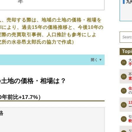
九
入、売却する際は、地域の土地の価格・相場を
Iにより、過去15年の価格推移と、今後10年の
実際の売買取引事例、人口推計も参考にしよ
究所の水谷昂太郎氏の協力で作成）
Topi
開く ▼
大
手
不
価格・相場は？
査
の土地の価格・相場は？
年前比+17.7%）
住
の
年前比+17.7%）
なる？
1
ー
過去の売買事例
格
引
較
検討しよう
リ