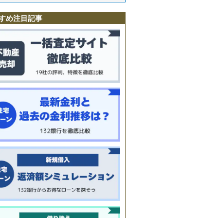
駅
すめ注目記事
中