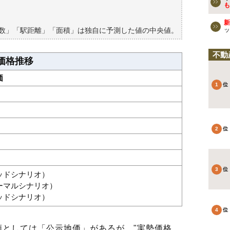
買える？
も
新
築数」「駅距離」「面積」は独自に予測した値の中央値。
ッ
不動
価格推移
価
グッドシナリオ）
ノーマルシナリオ）
バッドシナリオ）
としては「公示地価」があるが、"実勢価格