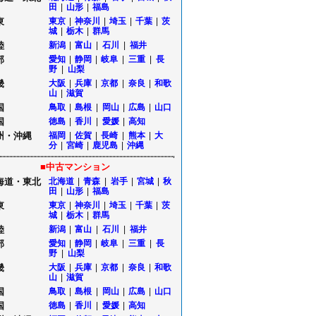
田
|
山形
|
福島
東
東京
|
神奈川
|
埼玉
|
千葉
|
茨
城
|
栃木
|
群馬
陸
新潟
|
富山
|
石川
|
福井
部
愛知
|
静岡
|
岐阜
|
三重
|
長
野
|
山梨
畿
大阪
|
兵庫
|
京都
|
奈良
|
和歌
山
|
滋賀
国
鳥取
|
島根
|
岡山
|
広島
|
山口
国
徳島
|
香川
|
愛媛
|
高知
州・沖縄
福岡
|
佐賀
|
長崎
|
熊本
|
大
分
|
宮崎
|
鹿児島
|
沖縄
■中古マンション
海道・東北
北海道
|
青森
|
岩手
|
宮城
|
秋
田
|
山形
|
福島
東
東京
|
神奈川
|
埼玉
|
千葉
|
茨
城
|
栃木
|
群馬
陸
新潟
|
富山
|
石川
|
福井
部
愛知
|
静岡
|
岐阜
|
三重
|
長
野
|
山梨
畿
大阪
|
兵庫
|
京都
|
奈良
|
和歌
山
|
滋賀
国
鳥取
|
島根
|
岡山
|
広島
|
山口
国
徳島
|
香川
|
愛媛
|
高知