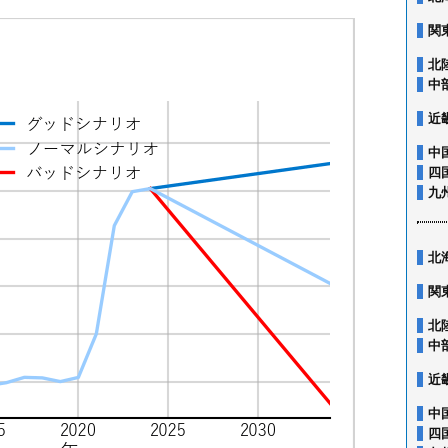
関
北
中
近
中
四
九
北
関
北
中
近
中
四