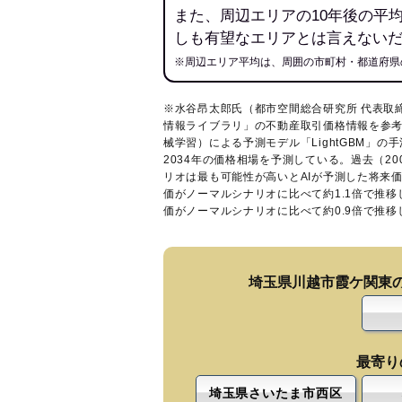
また、周辺エリアの10年後の平
しも有望なエリアとは言えない
※周辺エリア平均は、周囲の市町村・都道府県
※水谷昂太郎氏（都市空間総合研究所 代表取
情報ライブラリ
」の不動産取引価格情報を参考
械学習）による予測モデル「LightGBM」の手
2034年の価格相場を予測している。過去（2
リオは最も可能性が高いとAIが予測した将来
価がノーマルシナリオに比べて約1.1倍で推
価がノーマルシナリオに比べて約0.9倍で推
埼玉県川越市霞ケ関東
最寄り
埼玉県さいたま市西区