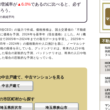
均増減率が
▲6.0%
であるのに比べると、必ず
だろう。
の単純平均
締役CEO）の協力で作成。価格推移は、国土交通省の「
不動産
に価格を予測、2024年を基準年（現在価格）とした。AI（機
法で2005年〜2024年までの取引データを学習し、2025年〜
不動
005年～2024年）の価格動向や人口推計を基に、ノーマルシナ
SU
価格の推移を示している。グッドシナリオは、将来の人口や地
掲
移した場合の楽観的な予測、バッドシナリオは、将来の人口や地
タ
移した場合の悲観的な予測となっている。
HO
N
13
の中古戸建て、中古マンションを見る
S
両
中古戸建て
LIF
掲
不
の市区町村から探す
マ
埼玉県所沢市
埼玉県狭山市
マ