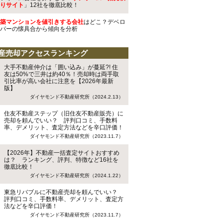
りサイト
」12社を徹底比較！
築マンションを値引きする会社
はどこ？デベロ
パーの懐具合から傾向を分析
産売却アクセスランキング
大手不動産仲介は「囲い込み」が蔓延?! 住
友は50%で三井は約40％！売却時は両手取
引比率が高い会社に注意を【2026年最新
版】
ダイヤモンド不動産研究所（2024.2.13）
住友不動産ステップ（旧住友不動産販売）に
売却を頼んでいい？ 評判口コミ、手数料
率、デメリット、査定方法などを辛口評価！
ダイヤモンド不動産研究所（2023.11.7）
【2026年】不動産一括査定サイトおすすめ
は？ ランキング、評判、特徴など16社を
徹底比較！
ダイヤモンド不動産研究所（2024.1.22）
東急リバブルに不動産売却を頼んでいい？
評判口コミ、手数料率、デメリット、査定方
法などを辛口評価！
ダイヤモンド不動産研究所（2023.11.7）