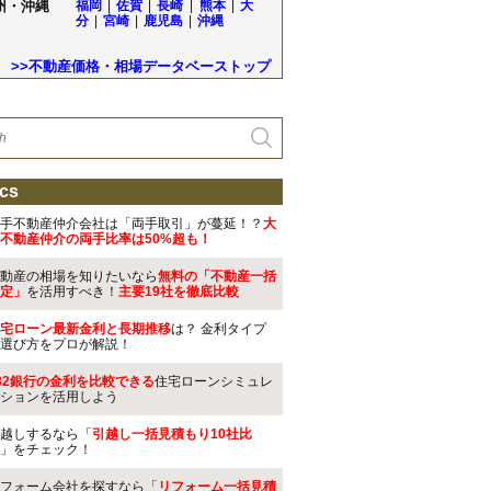
州・沖縄
福岡
|
佐賀
|
長崎
|
熊本
|
大
分
|
宮崎
|
鹿児島
|
沖縄
>>不動産価格・相場データベーストップ
cs
手不動産仲介会社は「両手取引」が蔓延！？
大
不動産仲介の両手比率は50%超も！
動産の相場を知りたいなら
無料の「不動産一括
定」
を活用すべき！
主要19社を徹底比較
宅ローン最新金利と長期推移
は？ 金利タイプ
選び方をプロが解説！
32銀行の金利を比較できる
住宅ローンシミュレ
ションを活用しよう
越しするなら「
引越し一括見積もり10社比
」をチェック！
フォーム会社を探すなら「
リフォーム一括見積