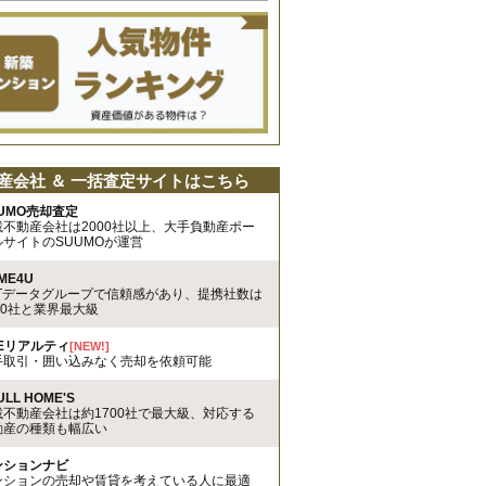
産会社 ＆ 一括査定サイトはこちら
UMO売却査定
載不動産会社は2000社以上、大手負動産ポー
ルサイトのSUUMOが運営
ME4U
TTデータグループで信頼感があり、提携社数は
00社と業界最大級
REリアルティ
[NEW!]
手取引・囲い込みなく売却を依頼可能
ULL HOME'S
載不動産会社は約1700社で最大級、対応する
動産の種類も幅広い
ンションナビ
ンションの売却や賃貸を考えている人に最適