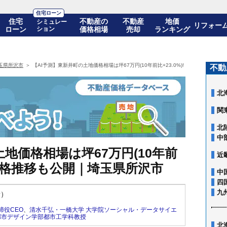
住宅ローン
住宅
不動産の
不動産
地価
シミュレー
リフォー
ローン
ション
価格相場
売却
ランキング
玉県所沢市
【AI予測】東新井町の土地価格相場は坪67万円(10年前比+23.0%)! 10年後の価格
不動
北
関
北
中
地価格相場は坪67万円(10年前
近
後の価格推移も公開｜埼玉県所沢市
中
四
九
新）
締役CEO
、
清水千弘・一橋大学 大学院ソーシャル・データサイエ
都市デザイン学部都市工学科教授
北