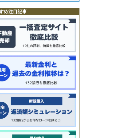
郷
園
すめ注目記事
宮