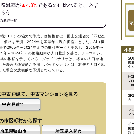
均増減率が
▲4.3%
であるのに比べると、必ず
だろう。
の単純平均
締役CEO）の協力で作成。価格推移は、国土交通省の「
不動産
に価格を予測、2024年を基準年（現在価格）とした。AI（機
法で2005年〜2024年までの取引データを学習し、2025年〜
不動
005年～2024年）の価格動向や人口推計を基に、ノーマルシナ
SU
価格の推移を示している。グッドシナリオは、将来の人口や地
掲
移した場合の楽観的な予測、バッドシナリオは、将来の人口や地
タ
移した場合の悲観的な予測となっている。
HO
N
13
の中古戸建て、中古マンションを見る
S
両
中古戸建て
マ
マ
の市区町村から探す
イ
掲
埼玉県狭山市
埼玉県入間市
類