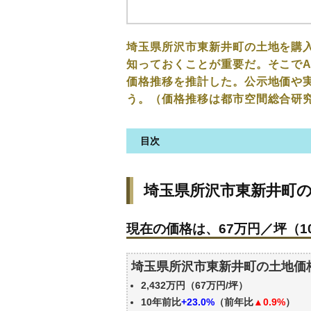
埼玉県所沢市東新井町の土地を購
知っておくことが重要だ。そこでA
価格推移を推計した。公示地価や
う。（価格推移は都市空間総合研
目次
埼玉県所沢市東新井町の土地の
埼玉県所沢市東新井町
現在の価格は、67万円／坪（10
価格を詳細に分析しよう
現在の価格は、67万円／坪（10
駅からの徒歩距離で価格はどう
埼玉県所沢市東新井町の土地の
埼玉県所沢市東新井町の土地価
公示地価はいくら
2,432万円（67万円/坪）
エリアの将来性を人口予想から
10年前比
+23.0%
（前年比
▲0.9%
）