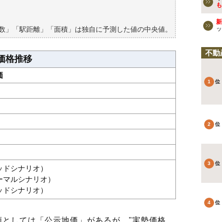
買える？
も
新
築数」「駅距離」「面積」は独自に予測した値の中央値。
ッ
不動
価格推移
価
グッドシナリオ）
ノーマルシナリオ）
バッドシナリオ）
としては「公示地価」があるが、"実勢価格