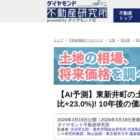
不動産
トップ
トップ
不動産価格データベース
土地
埼玉県
埼
【AI予測】東新井町の土
比+23.0%)! 10年
2026年3月18日公開（2026年3月18日更
ダイヤモンド不動産研究所
監修者:
水谷昂太郎・都市空間総合研究所 代表取
ンス研究科教授
、
秋山祐樹・東京都市大学 建築