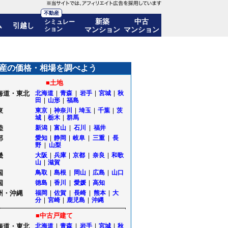
不動産
新築
中古
シミュレー
ム
引越し
ション
マンション
マンション
推移も公開｜埼玉県所沢市
産の価格・相場を調べよう
■土地
海道・東北
北海道
|
青森
|
岩手
|
宮城
|
秋
田
|
山形
|
福島
東
東京
|
神奈川
|
埼玉
|
千葉
|
茨
城
|
栃木
|
群馬
陸
新潟
|
富山
|
石川
|
福井
部
愛知
|
静岡
|
岐阜
|
三重
|
長
野
|
山梨
畿
大阪
|
兵庫
|
京都
|
奈良
|
和歌
山
|
滋賀
国
鳥取
|
島根
|
岡山
|
広島
|
山口
国
徳島
|
香川
|
愛媛
|
高知
州・沖縄
福岡
|
佐賀
|
長崎
|
熊本
|
大
分
|
宮崎
|
鹿児島
|
沖縄
■中古戸建て
海道・東北
北海道
|
青森
|
岩手
|
宮城
|
秋