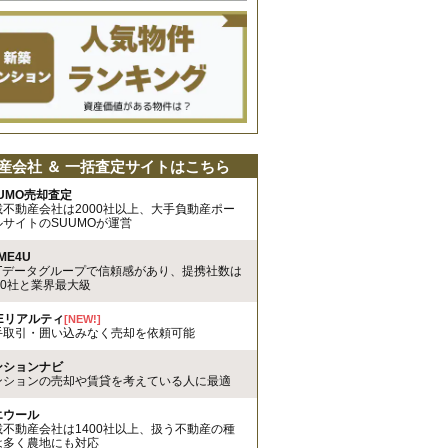
産会社 ＆ 一括査定サイトはこちら
UMO売却査定
載不動産会社は2000社以上、大手負動産ポー
ルサイトのSUUMOが運営
ME4U
TTデータグループで信頼感があり、提携社数は
00社と業界最大級
REリアルティ
[NEW!]
手取引・囲い込みなく売却を依頼可能
ンションナビ
ンションの売却や賃貸を考えている人に最適
エウール
載不動産会社は1400社以上、扱う不動産の種
は多く農地にも対応