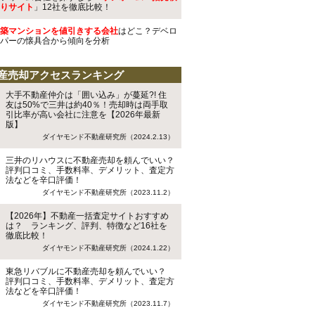
りサイト
」12社を徹底比較！
築マンションを値引きする会社
はどこ？デベロ
パーの懐具合から傾向を分析
産売却アクセスランキング
大手不動産仲介は「囲い込み」が蔓延?! 住
友は50%で三井は約40％！売却時は両手取
引比率が高い会社に注意を【2026年最新
版】
ダイヤモンド不動産研究所（2024.2.13）
三井のリハウスに不動産売却を頼んでいい？
評判口コミ、手数料率、デメリット、査定方
法などを辛口評価！
ダイヤモンド不動産研究所（2023.11.2）
【2026年】不動産一括査定サイトおすすめ
は？ ランキング、評判、特徴など16社を
徹底比較！
ダイヤモンド不動産研究所（2024.1.22）
東急リバブルに不動産売却を頼んでいい？
評判口コミ、手数料率、デメリット、査定方
法などを辛口評価！
ダイヤモンド不動産研究所（2023.11.7）