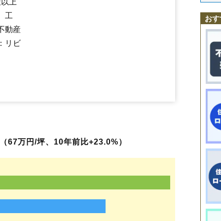
社以上
小手指南
東所沢駅
小手指元町
西所沢駅
小手指駅
寿町
坂之下
狭山ケ丘駅
狭山ケ丘
所沢駅
下新井
下山口駅
下富
下安松
城
新
、工
所沢新町
西武球場前駅
中新井
航空公園駅
中富
中富南
新所沢駅
西新井町
西狭山ケ丘
西住吉
西所沢
花
おす
林
東新井町
東狭山ケ丘
東住吉
東町
東所沢
東所沢和田
日比田
星の
不動産
堀之内
本郷
松が丘
松郷
松葉町
三ケ島
緑町
南住吉
南永井
美原町
：リビ
宮本町
御幸町
元町
山口
弥生町
有楽町
若狭
和ケ原
若松町
小手指台
67万円/坪、10年前比+23.0%）