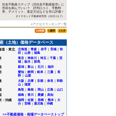
住友不動産ステップ（旧住友不動産販売）に
売却を頼んでいい？ 評判口コミ、手数料
率、デメリット、査定方法などを辛口評価！
ダイヤモンド不動産研究所（2023.11.7）
»アクセスランキング一覧
24時間
1週間
1カ月
産（土地）価格データベース
海道・東北
北海道
|
青森
|
岩手
|
宮城
|
秋
田
|
山形
|
福島
東
東京
|
神奈川
|
埼玉
|
千葉
|
茨
城
|
栃木
|
群馬
陸
新潟
|
富山
|
石川
|
福井
部
愛知
|
静岡
|
岐阜
|
三重
|
長
野
|
山梨
畿
大阪
|
兵庫
|
京都
|
奈良
|
和歌
山
|
滋賀
国
鳥取
|
島根
|
岡山
|
広島
|
山口
国
徳島
|
香川
|
愛媛
|
高知
州・沖縄
福岡
|
佐賀
|
長崎
|
熊本
|
大
分
|
宮崎
|
鹿児島
|
沖縄
>>不動産価格・相場データベーストップ