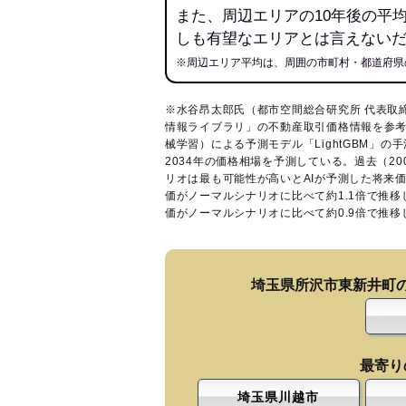
また、周辺エリアの10年後の平
しも有望なエリアとは言えない
※周辺エリア平均は、周囲の市町村・都道府県
※水谷昂太郎氏（都市空間総合研究所 代表取
情報ライブラリ
」の不動産取引価格情報を参考
械学習）による予測モデル「LightGBM」の手
2034年の価格相場を予測している。過去（2
リオは最も可能性が高いとAIが予測した将来
価がノーマルシナリオに比べて約1.1倍で推
価がノーマルシナリオに比べて約0.9倍で推
埼玉県所沢市東新井町
最寄り
埼玉県川越市