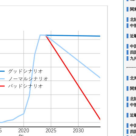
関
北
中
近
中
四
九
北
関
北
中
近
中
四