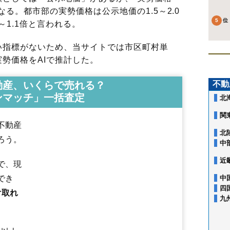
る。都市部の実勢価格は公示地価の1.5～2.0
～1.1倍と言われる。
指標がないため、当サイトでは市区町村単
勢価格をAIで推計した。
動産、いくらで売れる？
不動
ンマッチ」一括査定
北
関
不動産
北
ろう。
中
近
で、現
でき
中
四
け取れ
九
青葉台
旭町
荒幡
泉町
岩岡町
牛沼
榎町
金山町
上新井
上安松
上山口
神米金
亀ケ谷
北秋津
北岩岡
北所沢町
北中
北野
北野新町
北野南
北原町
喜多町
北有楽町
くすのき台
久米
けやき台
向陽町
小手指町