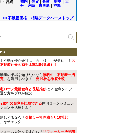
州・沖縄
福岡
|
佐賀
|
長崎
|
熊本
|
大
分
|
宮崎
|
鹿児島
|
沖縄
>>不動産価格・相場データベーストップ
cs
手不動産仲介会社は「両手取引」が蔓延！？
大
不動産仲介の両手比率は50%超も！
動産の相場を知りたいなら
無料の「不動産一括
定」
を活用すべき！
主要19社を徹底比較
宅ローン最新金利と長期推移
は？ 金利タイプ
選び方をプロが解説！
32銀行の金利を比較できる
住宅ローンシミュレ
ションを活用しよう
越しするなら「
引越し一括見積もり10社比
」をチェック！
フォーム会社を探すなら「
リフォーム一括見積