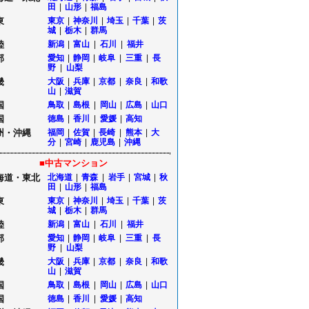
田
|
山形
|
福島
東
東京
|
神奈川
|
埼玉
|
千葉
|
茨
城
|
栃木
|
群馬
陸
新潟
|
富山
|
石川
|
福井
部
愛知
|
静岡
|
岐阜
|
三重
|
長
野
|
山梨
畿
大阪
|
兵庫
|
京都
|
奈良
|
和歌
山
|
滋賀
国
鳥取
|
島根
|
岡山
|
広島
|
山口
国
徳島
|
香川
|
愛媛
|
高知
州・沖縄
福岡
|
佐賀
|
長崎
|
熊本
|
大
分
|
宮崎
|
鹿児島
|
沖縄
■中古マンション
海道・東北
北海道
|
青森
|
岩手
|
宮城
|
秋
田
|
山形
|
福島
東
東京
|
神奈川
|
埼玉
|
千葉
|
茨
城
|
栃木
|
群馬
陸
新潟
|
富山
|
石川
|
福井
部
愛知
|
静岡
|
岐阜
|
三重
|
長
野
|
山梨
畿
大阪
|
兵庫
|
京都
|
奈良
|
和歌
山
|
滋賀
国
鳥取
|
島根
|
岡山
|
広島
|
山口
国
徳島
|
香川
|
愛媛
|
高知