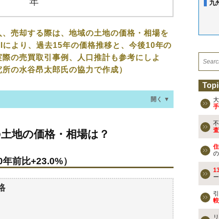
九
入、売却する際は、地域の土地の価格・相場を
Iにより、過去15年の価格推移と、今後10年の
実際の売買取引事例、人口推計も参考にしよ
究所の水谷昂太郎氏の協力で作成）
Topi
開く ▼
大
手
不
価格・相場は？
査
の土地の価格・相場は？
年前比+23.0%）
住
の
年前比+23.0%）
なる？
1
ー
過去の売買事例
格
引
較
検討しよう
リ