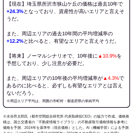
【現在】埼玉県所沢市狭山ケ丘の価格は過去10年で
+24.3%
となっており、資産性が高いエリアと言えそ
うだ。
また、周辺エリアの過去10年間の平均増減率の
+12.2%
と比べると、有望なエリアと言えそうだ。
【将来】ノーマルシナリオで、10年後に
▲10.9%
を
予想しており、少し注意が必要だ。
また、周辺エリアの10年後の平均増減率が
▲4.3%
で
あるのに比べると、必ずしも有望なエリアとは言え
ないだろう。
※周辺エリア平均は、周囲の市町村・都道府県の単純平均
※水谷昂太郎氏（都市空間総合研究所 代表取締役CEO）の協力で作成。価格推
移は、国土交通省の「
不動産情報ライブラリ
」の不動産取引価格情報を参考に
価格を予測、2024年を基準年（現在価格）とした。AI（機械学習）による予測