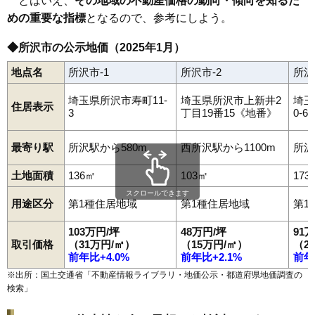
とはいえ、
その地域の不動産価格の動向・傾向を知るた
めの重要な指標
となるので、参考にしよう。
◆所沢市の公示地価（2025年1月）
地点名
所沢市-1
所沢市-2
所沢
埼玉県所沢市寿町11-
埼玉県所沢市上新井2
埼玉
住居表示
3
丁目19番15《地番》
0-6
最寄り駅
所沢駅から580m
西所沢駅から1100m
所沢
土地面積
136㎡
103㎡
173
スクロールできます
用途区分
第1種住居地域
第1種住居地域
第1
103万円/坪
48万円/坪
91
取引価格
（31万円/㎡）
（15万円/㎡）
（2
前年比+4.0%
前年比+2.1%
前年
※出所：国土交通省「
不動産情報ライブラリ・地価公示・都道府県地価調査の
検索
」