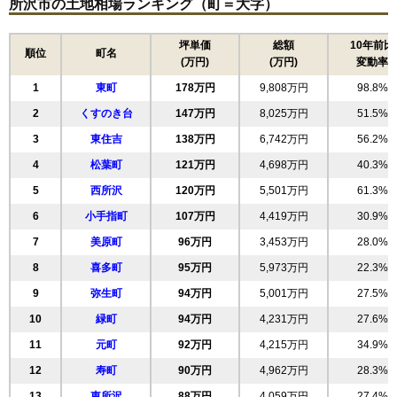
所沢市の土地相場ランキング（町＝大字）
坪単価
総額
10年前比
順位
町名
(万円)
(万円)
変動率
1
東町
178万円
9,808万円
98.8%
2
くすのき台
147万円
8,025万円
51.5%
3
東住吉
138万円
6,742万円
56.2%
4
松葉町
121万円
4,698万円
40.3%
5
西所沢
120万円
5,501万円
61.3%
6
小手指町
107万円
4,419万円
30.9%
7
美原町
96万円
3,453万円
28.0%
8
喜多町
95万円
5,973万円
22.3%
9
弥生町
94万円
5,001万円
27.5%
10
緑町
94万円
4,231万円
27.6%
11
元町
92万円
4,215万円
34.9%
12
寿町
90万円
4,962万円
28.3%
13
東所沢
88万円
4,059万円
27.4%