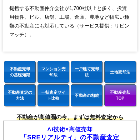
提携する不動産仲介会社が1,700社以上と多く、投資
用物件、ビル、店舗、工場、倉庫、農地など幅広い種
類の不動産にも対応している（サービス提供：リビン
マッチ）。
不動産売却
マンション売
一戸建て売却
土地売却法
の基礎知識
却法
法
不動産査定の
一括査定サイ
不動産売却
不動産の相続
方法
ト比較
TOP
不動産が高値圏の今、まずは無料査定から
AI技術×高値売却
「SREリアルティ」の不動産査定