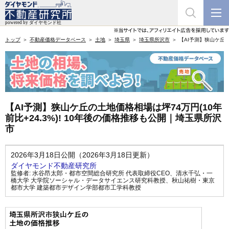
トップ
不動産価格データベース
土地
埼玉県
埼玉県所沢市
【AI予測】狭山ケ丘の
【AI予測】狭山ケ丘の土地価格相場は坪74万円(10年
前比+24.3%)! 10年後の価格推移も公開｜埼玉県所沢
市
2026年3月18日公開（2026年3月18日更新）
ダイヤモンド不動産研究所
監修者:
水谷昂太郎・都市空間総合研究所 代表取締役CEO
、
清水千弘・一
橋大学 大学院ソーシャル・データサイエンス研究科教授
、
秋山祐樹・東京
都市大学 建築都市デザイン学部都市工学科教授