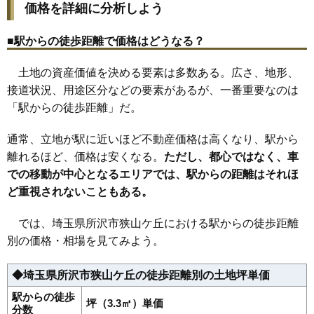
価格を詳細に分析しよう
29
金山町
74万円
4,266万円
26.5%
30
上新井
72万円
2,897万円
15.9%
■駅からの徒歩距離で価格はどうなる？
31
宮本町
71万円
3,632万円
26.7%
土地の資産価値を決める要素は多数ある。広さ、地形、
32
西新井町
70万円
3,391万円
26.6%
接道状況、用途区分などの要素があるが、一番重要なのは
33
上安松
68万円
2,716万円
21.9%
「駅からの徒歩距離」だ。
34
青葉台
68万円
2,126万円
24.8%
35
東新井町
67万円
2,432万円
23.0%
通常、立地が駅に近いほど不動産価格は高くなり、駅から
36
花園
66万円
2,056万円
23.8%
離れるほど、価格は安くなる。
ただし、都心ではなく、車
での移動が中心となるエリアでは、駅からの距離はそれほ
37
小手指元町
65万円
2,610万円
21.2%
ど重視されないこともある。
38
岩岡町
64万円
2,027万円
14.5%
39
下安松
58万円
2,513万円
19.2%
では、埼玉県所沢市狭山ケ丘における駅からの徒歩距離
40
牛沼
58万円
2,629万円
20.9%
別の価格・相場を見てみよう。
41
久米
58万円
2,311万円
24.2%
◆埼玉県所沢市狭山ケ丘の徒歩距離別の土地坪単価
42
小手指台
57万円
2,600万円
22.8%
43
和ケ原
54万円
2,061万円
21.6%
駅からの徒歩
坪（3.3㎡）単価
分数