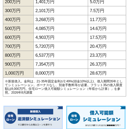
200万円
1,401万円
5.0万円
300万円
2,101万円
7.5万円
400万円
3,268万円
11.7万円
500万円
4,085万円
14.6万円
600万円
4,903万円
17.5万円
700万円
5,720万円
20.4万円
800万円
6,537万円
23.3万円
900万円
7,354万円
26.3万円
1,000万円
8,000万円
28.6万円
※新規借入。金利は、21-35年固定金利が2.49%(頭金10%以上)、借入期間35年とし
てシミュレーション。ボーナスなし、別途手数料等が必要。フラット35の借入限度
額は8,000万円。
住宅ローン借入可能額シミュレーション（年収から計算）
」を参
照。2026年8月調査