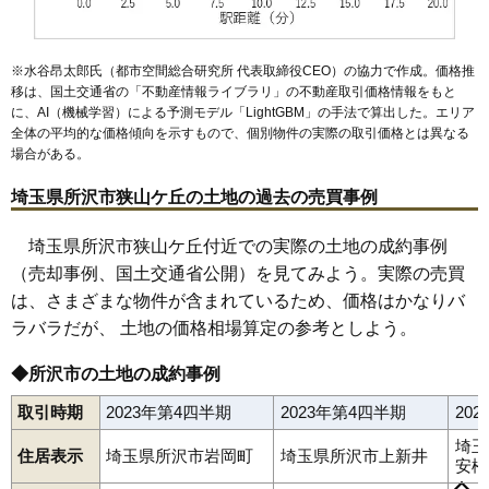
60
北野新町
29万円
1,689万円
15.8%
61
北岩岡
27万円
1,238万円
6.8%
※水谷昂太郎氏（都市空間総合研究所 代表取締役CEO）の協力で作成。価格推
62
坂之下
25万円
1,330万円
7.4%
移は、国土交通省の「
不動産情報ライブラリ
」の不動産取引価格情報をもと
に、AI（機械学習）による予測モデル「LightGBM」の手法で算出した。エリア
63
神米金
25万円
1,374万円
9.9%
全体の平均的な価格傾向を示すもので、個別物件の実際の取引価格とは異なる
64
林
22万円
866万円
0.3%
場合がある。
65
下富
19万円
1,216万円
-1.9%
埼玉県所沢市狭山ケ丘の土地の過去の売買事例
66
北野
17万円
1,706万円
13.5%
67
亀ケ谷
15万円
2,013万円
21.5%
埼玉県所沢市狭山ケ丘付近での実際の土地の成約事例
（売却事例、国土交通省公開）を見てみよう。実際の売買
68
三ケ島
14万円
1,020万円
-5.5%
は、さまざまな物件が含まれているため、価格はかなりバ
69
北原町
14万円
1,404万円
3.3%
ラバラだが、 土地の価格相場算定の参考としよう。
70
下新井
14万円
1,593万円
10.8%
71
北野南
13万円
1,704万円
12.3%
◆所沢市の土地の成約事例
72
城
12万円
2,016万円
-0.7%
取引時期
2023年第4四半期
2023年第4四半期
20
73
堀之内
9.8万円
1,116万円
-5.9%
青葉台
旭町
荒幡
泉町
岩岡町
牛沼
榎町
金山町
上新井
上安松
埼玉
上山口
神米金
亀ケ谷
北秋津
北岩岡
北所沢町
北中
北野
住居表示
埼玉県所沢市岩岡町
埼玉県所沢市上新井
74
日比田
9.6万円
404万円
-13.9%
安松
北野新町
北野南
北原町
喜多町
北有楽町
くすのき台
久米