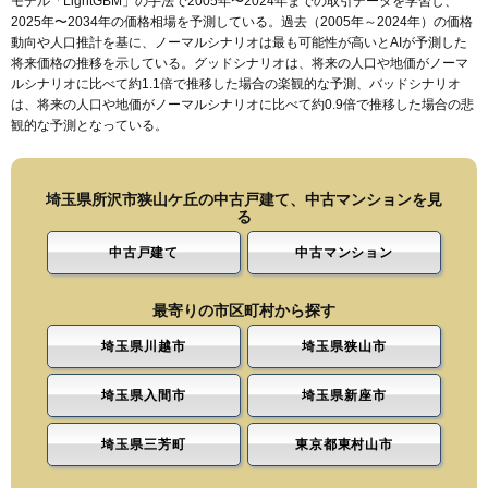
モデル「LightGBM」の手法で2005年〜2024年までの取引データを学習し、
2025年〜2034年の価格相場を予測している。過去（2005年～2024年）の価格
動向や人口推計を基に、ノーマルシナリオは最も可能性が高いとAIが予測した
将来価格の推移を示している。グッドシナリオは、将来の人口や地価がノーマ
ルシナリオに比べて約1.1倍で推移した場合の楽観的な予測、バッドシナリオ
は、将来の人口や地価がノーマルシナリオに比べて約0.9倍で推移した場合の悲
観的な予測となっている。
埼玉県所沢市狭山ケ丘の中古戸建て、中古マンションを見
る
中古戸建て
中古マンション
最寄りの市区町村から探す
埼玉県川越市
埼玉県狭山市
埼玉県入間市
埼玉県新座市
埼玉県三芳町
東京都東村山市