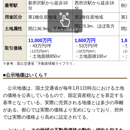
けやき台
向陽町
小手指町
小手指南
小手指元町
寿町
坂之下
75
中富
9.0万円
1,083万円
-1.5%
新所沢駅から徒歩18
西所沢駅から徒歩16
狭山ケ丘
東所沢駅
下新井
西所沢駅
下富
小手指駅
下安松
城
狭山ケ丘駅
新郷
所沢新町
所沢駅
中新井
下山口駅
中富
最寄駅
秋津
分
分
中富南
西武球場前駅
西新井町
航空公園駅
西狭山ケ丘
新所沢駅
西住吉
西所沢
花園
林
東新井町
76
南永井
7.5万円
1,137万円
5.1%
東狭山ケ丘
東住吉
東町
東所沢
東所沢和田
日比田
星の宮
用途区分
第1種住居地域
第1種住居地域
第1
堀之内
本郷
松が丘
松郷
松葉町
三ケ島
緑町
南住吉
南永井
美原町
宮本町
御幸町
元町
山口
弥生町
有楽町
若狭
和ケ原
間口9.3m、ほぼ長方
若松町
小手指台
土地属性
間口36.9m、不整形
間口
スクロールできます
形
11,000万円
1,600万円
1,6
・43万円/坪
・53万円/坪
・5
取引価格
（13万円/m²）
（16万円/m²）
（18
・土地面積850㎡
・土地面積100㎡
・土
※参考：国土交通省「
不動産情報ライブラリ
」
■公示地価はいくら？
公示地価は、国土交通省が毎年1月1日時点における土地
の価格を公表しているもので、固定資産税などを算定する
基準となっている。実際に売買される地価とは多少の乖離
がある。都心では実際の価格より安めになっており、郊外
では実際の価格より高めに設定されてる。