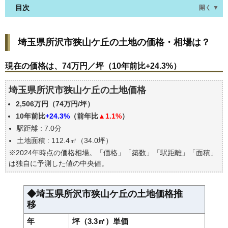
目次
開く ▼
埼玉県所沢市狭山ケ丘の土地の価格・相場は？
埼玉県所沢市狭山ケ丘の土地の価格・相場は？
現在の価格は、74万円／坪（10年前比+24.3%）
価格を詳細に分析しよう
現在の価格は、74万円／坪（10年前比+24.3%）
駅からの徒歩距離で価格はどうなる？
埼玉県所沢市狭山ケ丘の土地価格
埼玉県所沢市狭山ケ丘の土地の過去の売買事例
2,506万円（74万円/坪）
公示地価はいくら
10年前比
+24.3%
（前年比
▲1.1%
）
エリアの将来性を人口予想から検討しよう
駅距離 : 7.0分
自分の年収でいくらの不動産が買える？
土地面積 : 112.4㎡（34.0坪）
※2024年時点の価格相場。「価格」「築数」「駅距離」「面積」
は独自に予測した値の中央値。
◆埼玉県所沢市狭山ケ丘の土地価格推
移
年
坪（3.3㎡）単価