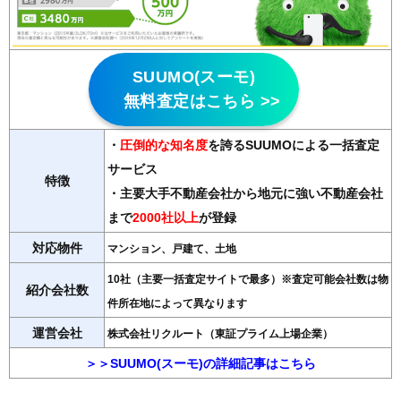
SUUMO(スーモ)
無料査定はこちら >>
・
圧倒的な知名度
を誇るSUUMOによる一括査定
サービス
特徴
・主要大手不動産会社から地元に強い不動産会社
まで
2000社以上
が登録
対応物件
マンション、戸建て、土地
10社（主要一括査定サイトで最多）※査定可能会社数は物
紹介会社数
件所在地によって異なります
運営会社
株式会社リクルート（東証プライム上場企業）
＞＞SUUMO(スーモ)の詳細記事はこちら