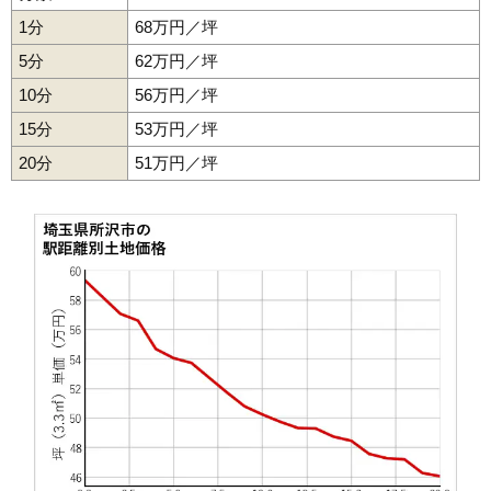
44
所沢新町
54万円
2,925万円
23.4%
1分
68万円／坪
45
中新井
53万円
2,710万円
18.7%
5分
62万円／坪
46
若狭
51万円
2,516万円
21.0%
10分
56万円／坪
47
小手指南
51万円
2,281万円
16.9%
15分
53万円／坪
48
北中
50万円
2,108万円
14.8%
20分
49
松が丘
51万円／坪
49万円
5,397万円
20.8%
50
山口
47万円
2,384万円
15.2%
51
荒幡
46万円
2,092万円
18.3%
52
中富南
45万円
2,312万円
17.2%
53
西狭山ケ丘
44万円
1,494万円
24.5%
54
東狭山ケ丘
44万円
1,731万円
21.9%
55
若松町
43万円
2,128万円
17.3%
56
本郷
40万円
2,865万円
23.8%
57
上山口
32万円
1,870万円
13.3%
58
新郷
32万円
1,556万円
8.7%
59
松郷
31万円
1,564万円
12.0%