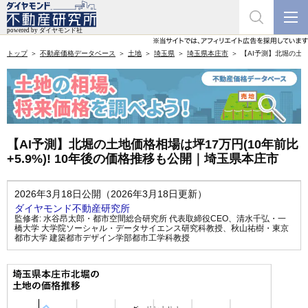
トップ
不動産価格データベース
土地
埼玉県
埼玉県本庄市
【AI予測】北堀の土地
【AI予測】北堀の土地価格相場は坪17万円(10年前比
+5.9%)! 10年後の価格推移も公開｜埼玉県本庄市
2026年3月18日公開（2026年3月18日更新）
ダイヤモンド不動産研究所
監修者:
水谷昂太郎・都市空間総合研究所 代表取締役CEO
、
清水千弘・一
橋大学 大学院ソーシャル・データサイエンス研究科教授
、
秋山祐樹・東京
都市大学 建築都市デザイン学部都市工学科教授