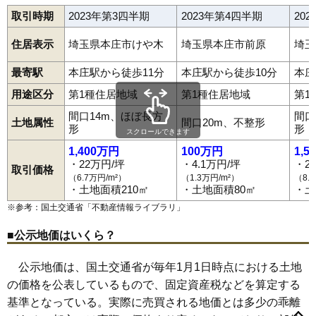
取引時期
2023年第3四半期
2023年第4四半期
20
住居表示
埼玉県本庄市けや木
埼玉県本庄市前原
埼玉
最寄駅
本庄駅から徒歩11分
本庄駅から徒歩10分
本庄
用途区分
第1種住居地域
第1種住居地域
第1
間口14m、ほぼ長方
間口
土地属性
間口20m、不整形
形
形
スクロールできます
1,400万円
100万円
1,5
・22万円/坪
・4.1万円/坪
・2
取引価格
（6.7万円/m²）
（1.3万円/m²）
（8.
・土地面積210㎡
・土地面積80㎡
・土
※参考：国土交通省「
不動産情報ライブラリ
」
■公示地価はいくら？
公示地価は、国土交通省が毎年1月1日時点における土地
の価格を公表しているもので、固定資産税などを算定する
朝日町
新井
五十子
今井
いまい台
駅南
小島
小島南
柏
上仁手
北堀
共栄
銀座
久々宇
栗崎
けや木
見福
児玉町秋山
基準となっている。実際に売買される地価とは多少の乖離
児玉町入浅見
児玉町金屋
児玉町上真下
児玉町吉田林