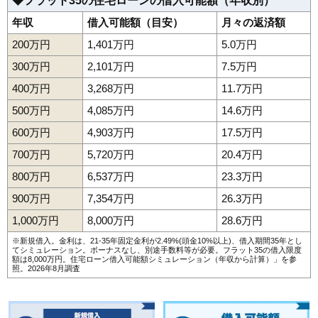
◆フラット35の住宅ローンの借入可能額（年収別）
年収
借入可能額（目安）
月々の返済額
200万円
1,401万円
5.0万円
300万円
2,101万円
7.5万円
400万円
3,268万円
11.7万円
500万円
4,085万円
14.6万円
600万円
4,903万円
17.5万円
700万円
5,720万円
20.4万円
800万円
6,537万円
23.3万円
900万円
7,354万円
26.3万円
1,000万円
8,000万円
28.6万円
※新規借入。金利は、21-35年固定金利が2.49%(頭金10%以上)、借入期間35年とし
てシミュレーション。ボーナスなし、別途手数料等が必要。フラット35の借入限度
額は8,000万円。
住宅ローン借入可能額シミュレーション（年収から計算）
」を参
照。2026年8月調査