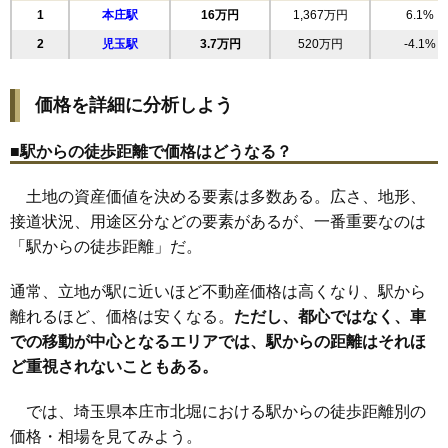
1
本庄駅
16万円
1,367万円
6.1%
19
下野堂
15万円
1,133万円
8.8%
2
児玉駅
3.7万円
520万円
-4.1%
20
栄
14万円
1,045万円
5.7%
21
若泉
14万円
1,023万円
1.4%
価格を詳細に分析しよう
22
前原
14万円
1,092万円
4.5%
23
小島
13万円
826万円
2.9%
■駅からの徒歩距離で価格はどうなる？
24
寿
13万円
1,153万円
5.6%
土地の資産価値を決める要素は多数ある。広さ、地形、
25
万年寺
13万円
740万円
8.6%
接道状況、用途区分などの要素があるが、一番重要なのは
26
小島南
12万円
868万円
2.9%
「駅からの徒歩距離」だ。
27
児玉町児玉南
8.5万円
764万円
5.4%
28
児玉町八幡山
7.4万円
618万円
-0.1%
通常、立地が駅に近いほど不動産価格は高くなり、駅から
29
東五十子
6.9万円
550万円
2.2%
離れるほど、価格は安くなる。
ただし、都心ではなく、車
での移動が中心となるエリアでは、駅からの距離はそれほ
30
児玉町児玉
6.1万円
871万円
0.3%
ど重視されないこともある。
31
西富田
6.0万円
763万円
-2.8%
32
久々宇
5.9万円
582万円
0.3%
では、埼玉県本庄市北堀における駅からの徒歩距離別の
33
いまい台
5.3万円
3,176万円
5.7%
価格・相場を見てみよう。