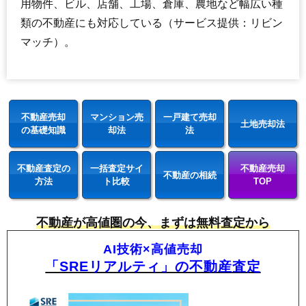
用物件、ビル、店舗、工場、倉庫、農地など幅広い種
類の不動産にも対応している（サービス提供：リビン
マッチ）。
不動産売却
マンション売
一戸建て売却
土地売却法
の基礎知識
却法
法
不動産査定の
一括査定サイ
不動産売却
不動産の相続
方法
ト比較
TOP
不動産が高値圏の今、まずは無料査定から
AI技術×高値売却
「SREリアルティ」の不動産査定