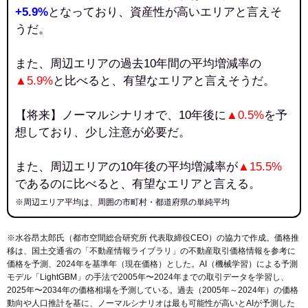
+5.9%
となっており、資産性が高いエリアと言えそ
うだ。
また、周辺エリアの過去10年間の平均増減率の
▲5.9%
と比べると、有望なエリアと言えそうだ。
【将来】ノーマルシナリオで、10年後に
▲0.5%
を予
想しており、少し注意が必要だ。
また、周辺エリアの10年後の平均増減率が
▲15.5%
であるのに比べると、有望なエリアと言える。
※周辺エリア平均は、周囲の市町村・都道府県の単純平均
※水谷昂太郎氏（都市空間総合研究所 代表取締役CEO）の協力で作成。価格推
移は、国土交通省の「
不動産情報ライブラリ
」の不動産取引価格情報を参考に
価格を予測、2024年を基準年（現在価格）とした。AI（機械学習）による予測
モデル「LightGBM」の手法で2005年〜2024年までの取引データを学習し、
2025年〜2034年の価格相場を予測している。過去（2005年～2024年）の価格
動向や人口推計を基に、ノーマルシナリオは最も可能性が高いとAIが予測した