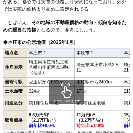
がある。都心では実際の価格より安めになっており、郊外
児玉町共栄
児玉町小平
児玉町児玉
児玉町下浅見
児玉町高柳
児玉町田端
児玉駅
本庄駅
児玉町長沖
児玉町八幡山
児玉町蛭川
では実際の価格より高めに設定されてる。
児玉町保木野
寿
小和瀬
栄
山王堂
四季の里
下野堂
杉山
滝瀬
中央
千代田
西五十子
西富田
仁手
沼和田
東五十子
東台
東富田
日の出
傍示堂
堀田
本庄
前原
緑
南
都島
牧西
若泉
万年寺
とはいえ、
その地域の不動産価格の動向・傾向を知るた
児玉町児玉南
早稲田の杜
めの重要な指標
となるので、参考にしよう。
◆本庄市の公示地価（2025年1月）
地点名
本庄市-1
本庄市-2
本庄
埼玉県本庄市児玉町
埼玉県本庄市小島2-5-
埼玉
住居表示
八幡山字町西255番6
11
21
《地番》
最寄り駅
児玉駅から850m
本庄駅から2400m
本庄
土地面積
324㎡
173㎡
215
スクロールできます
用途区分
第1種住居地域
第1種住居地域
第1
6.8万円/坪
11万円/坪
15
取引価格
（2.1万円/㎡）
（3.2万円/㎡）
（4
前年比+0.0%
前年比▲0.6%
前年
※出所：国土交通省「
不動産情報ライブラリ・地価公示・都道府県地価調査の