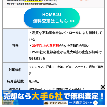
HOME4U
無料査定はこちら >>
・悪質な不動産会社はパトロールにより排除して
いる
特徴
・
20年以上の運営歴
があり信頼性が高い
・2500社の登録会社から最大6社の査定が無料で
受け取れる
マンション、戸建て、土地、ビル、アパート、店舗・事務
対応物件
所
紹介会社数
最大6社
運営会社
NTTデータ・ウィズ（東証プライム子会社）
＞＞HOME4Uの詳細記事はこちら