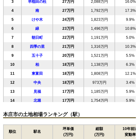
3
早稲田の杜
27万円
2,088万円
16.0%
4
南
27万円
1,792万円
17.3%
5
けや木
24万円
1,823万円
9.9%
6
緑
23万円
1,496万円
10.8%
7
朝日町
22万円
1,191万円
5.0%
8
四季の里
21万円
1,316万円
10.3%
9
五十子
20万円
1,521万円
5.5%
10
柏
18万円
1,138万円
6.3%
11
東富田
18万円
1,808万円
12.1%
12
中央
18万円
973万円
3.4%
13
見福
17万円
1,185万円
5.9%
14
北堀
17万円
1,754万円
5.9%
15
千代田
16万円
985万円
4.1%
本庄市の土地相場ランキング（駅）
16
東台
16万円
1,446万円
6.3%
17
日の出
15万円
869万円
4.9%
坪単価
総額
10年前比
順位
駅名
(万円)
(万円)
変動率
18
銀座
15万円
921万円
1.7%