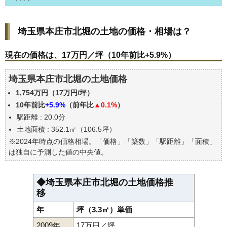
埼玉県本庄市北堀の土地の価格・相場は？
埼玉県本庄市北堀の土地の価格・相場は？
現在の価格は、17万円／坪（10年前比+5.9%）
価格を詳細に分析しよう
現在の価格は、17万円／坪（10年前比+5.9%）
駅からの徒歩距離で価格はどうなる？
埼玉県本庄市北堀の土地価格
埼玉県本庄市北堀の土地の過去の売買事例
1,754万円（17万円/坪）
公示地価はいくら
10年前比
+5.9%
（前年比
▲0.1%
）
エリアの将来性を人口予想から検討しよう
駅距離 : 20.0分
自分の年収でいくらの不動産が買える？
土地面積 : 352.1㎡（106.5坪）
※2024年時点の価格相場。「価格」「築数」「駅距離」「面積」
は独自に予測した値の中央値。
◆埼玉県本庄市北堀の土地価格推
移
年
坪（3.3㎡）単価
2009年
17万円／坪