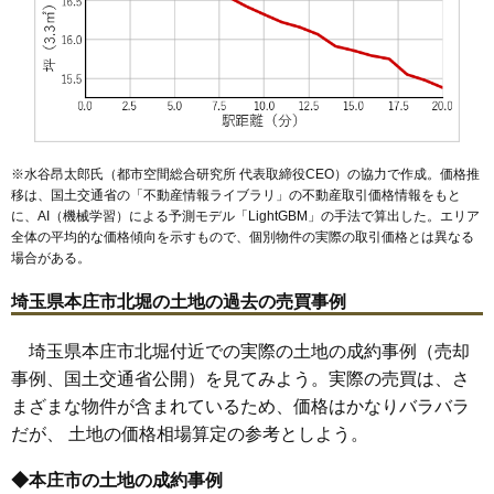
50
滝瀬
2.7万円
417万円
-9.3%
51
児玉町入浅見
2.6万円
364万円
-4.9%
52
傍示堂
2.6万円
753万円
-9.0%
53
牧西
2.4万円
135万円
-6.8%
54
小和瀬
2.4万円
364万円
-10.8%
※水谷昂太郎氏（都市空間総合研究所 代表取締役CEO）の協力で作成。価格推
55
都島
2.2万円
290万円
-6.3%
移は、国土交通省の「
不動産情報ライブラリ
」の不動産取引価格情報をもと
に、AI（機械学習）による予測モデル「LightGBM」の手法で算出した。エリア
56
児玉町秋山
2.2万円
165万円
-18.1%
全体の平均的な価格傾向を示すもので、個別物件の実際の取引価格とは異なる
57
児玉町小平
2.1万円
214万円
-14.4%
場合がある。
58
杉山
1.9万円
527万円
-7.9%
埼玉県本庄市北堀の土地の過去の売買事例
59
仁手
1.8万円
493万円
-5.3%
60
児玉町高柳
1.5万円
295万円
-16.1%
埼玉県本庄市北堀付近での実際の土地の成約事例（売却
事例、国土交通省公開）を見てみよう。実際の売買は、さ
61
児玉町保木野
1.5万円
403万円
-10.2%
まざまな物件が含まれているため、価格はかなりバラバラ
62
新井
1.4万円
296万円
-9.0%
だが、 土地の価格相場算定の参考としよう。
◆本庄市の土地の成約事例