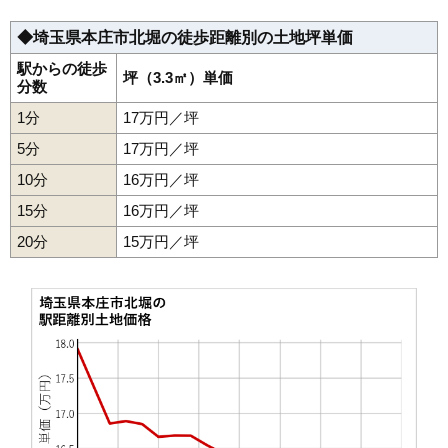
34
共栄
4.9万円
570万円
-2.7%
◆埼玉県本庄市北堀の徒歩距離別の土地坪単価
35
沼和田
4.7万円
526万円
2.0%
36
児玉町下浅見
4.5万円
460万円
10.8%
駅からの徒歩
坪（3.3㎡）単価
分数
37
山王堂
4.5万円
348万円
-3.3%
1分
17万円／坪
38
児玉町金屋
4.4万円
544万円
-4.8%
5分
17万円／坪
39
西五十子
4.0万円
570万円
-0.1%
10分
16万円／坪
40
栗崎
4.0万円
481万円
-3.8%
15分
16万円／坪
41
児玉町吉田林
3.9万円
654万円
-6.9%
20分
42
児玉町蛭川
15万円／坪
3.7万円
559万円
-3.1%
43
今井
3.4万円
528万円
-6.8%
44
児玉町長沖
3.4万円
483万円
-0.4%
45
児玉町田端
3.0万円
395万円
-7.5%
46
児玉町上真下
2.9万円
435万円
-6.5%
47
堀田
2.9万円
422万円
-2.2%
48
上仁手
2.9万円
99万円
-18.7%
49
児玉町共栄
2.7万円
814万円
-4.1%