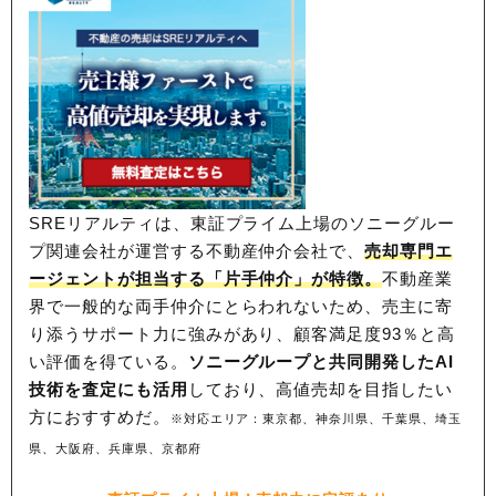
SREリアルティは、東証プライム上場のソニーグルー
プ関連会社が運営する不動産仲介会社で、
売却専門エ
ージェントが担当する「片手仲介」が特徴。
不動産業
界で一般的な両手仲介にとらわれないため、
売主に寄
り添うサポート力に強みがあり、顧客満足度93％と高
い評価を得ている。
ソニーグループと共同開発したAI
技術を査定にも活用
しており、高値売却を目指したい
方におすすめだ。
※対応エリア：東京都、神奈川県、千葉県、埼玉
県、大阪府、兵庫県、京都府