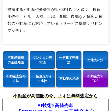
提携する不動産仲介会社が1,700社以上と多く、投資
用物件、ビル、店舗、工場、倉庫、農地など幅広い種
類の不動産にも対応している（サービス提供：リビン
マッチ）。
不動産売却
マンション売
一戸建て売却
土地売却法
の基礎知識
却法
法
不動産査定の
一括査定サイ
不動産売却
不動産の相続
方法
ト比較
TOP
不動産が高値圏の今、まずは無料査定から
AI技術×高値売却