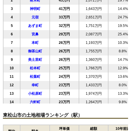
2
材木町
43万円
2,072万円
29.7%
3
神明町
41万円
1,643万円
14.4%
4
元宿
33万円
2,651万円
24.7%
5
あずま町
32万円
1,751万円
19.5%
6
宮鼻
29万円
2,087万円
25.4%
7
本町
26万円
1,193万円
10.3%
8
御茶山町
26万円
1,755万円
8.8%
9
美土里町
26万円
1,360万円
14.7%
10
松本町
25万円
1,766万円
12.9%
11
松葉町
24万円
1,370万円
13.6%
12
幸町
23万円
1,433万円
8.0%
13
小松原町
23万円
1,974万円
13.3%
14
六軒町
23万円
1,264万円
9.8%
15
日吉町
22万円
1,098万円
10.9%
東松山市の土地相場ランキング（駅）
16
五領町
21万円
1,401万円
11.2%
17
加美町
20万円
1,403万円
10.9%
坪単価
総額
10年前比