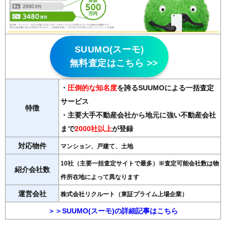
SUUMO(スーモ)
無料査定はこちら >>
・
圧倒的な知名度
を誇るSUUMOによる一括査定
サービス
特徴
・主要大手不動産会社から地元に強い不動産会社
まで
2000社以上
が登録
対応物件
マンション、戸建て、土地
10社（主要一括査定サイトで最多）※査定可能会社数は物
紹介会社数
件所在地によって異なります
運営会社
株式会社リクルート（東証プライム上場企業）
＞＞SUUMO(スーモ)の詳細記事はこちら