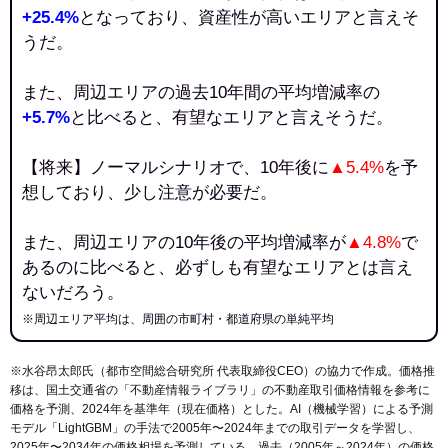
+25.4%
となっており、資産性が高いエリアと言えそ
うだ。
また、周辺エリアの過去10年間の平均増減率の
+5.7%
と比べると、有望なエリアと言えそうだ。
【将来】ノーマルシナリオで、10年後に
▲5.4%
を予
想しており、少し注意が必要だ。
また、周辺エリアの10年後の平均増減率が
▲4.8%
で
あるのに比べると、必ずしも有望なエリアとは言え
ないだろう。
※周辺エリア平均は、周囲の市町村・都道府県の単純平均
※水谷昂太郎氏（都市空間総合研究所 代表取締役CEO）の協力で作成。価格推
移は、国土交通省の「
不動産情報ライブラリ
」の不動産取引価格情報を参考に
価格を予測、2024年を基準年（現在価格）とした。AI（機械学習）による予測
モデル「LightGBM」の手法で2005年〜2024年までの取引データを学習し、
2025年〜2034年の価格相場を予測している。過去（2005年～2024年）の価格