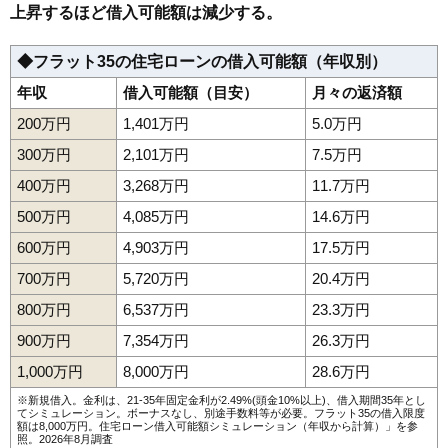
上昇するほど借入可能額は減少する。
◆フラット35の住宅ローンの借入可能額（年収別）
年収
借入可能額（目安）
月々の返済額
200万円
1,401万円
5.0万円
300万円
2,101万円
7.5万円
400万円
3,268万円
11.7万円
500万円
4,085万円
14.6万円
600万円
4,903万円
17.5万円
700万円
5,720万円
20.4万円
800万円
6,537万円
23.3万円
900万円
7,354万円
26.3万円
1,000万円
8,000万円
28.6万円
※新規借入。金利は、21-35年固定金利が2.49%(頭金10%以上)、借入期間35年とし
てシミュレーション。ボーナスなし、別途手数料等が必要。フラット35の借入限度
額は8,000万円。
住宅ローン借入可能額シミュレーション（年収から計算）
」を参
照。2026年8月調査