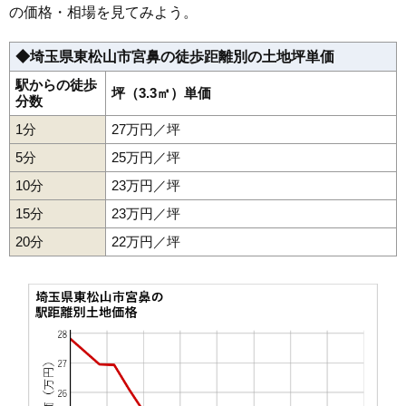
33
大黒部
8.1万円
945万円
27.9%
の価格・相場を見てみよう。
34
東平
8.1万円
606万円
-3.0%
◆埼玉県東松山市宮鼻の徒歩距離別の土地坪単価
35
柏崎
7.1万円
818万円
1.4%
36
下唐子
6.6万円
656万円
-4.6%
駅からの徒歩
坪（3.3㎡）単価
分数
37
田木
6.3万円
433万円
1.4%
1分
27万円／坪
38
松山
5.8万円
787万円
-0.1%
5分
25万円／坪
39
上唐子
5.7万円
633万円
-4.7%
10分
23万円／坪
40
岩殿
5.2万円
286万円
-5.0%
15分
23万円／坪
41
下青鳥
4.7万円
460万円
-9.4%
20分
42
正代
22万円／坪
4.7万円
619万円
4.1%
43
新郷
4.5万円
690万円
-3.4%
44
早俣
4.0万円
681万円
3.7%
45
古凍
3.2万円
525万円
-11.6%
46
岡
2.5万円
380万円
-9.5%