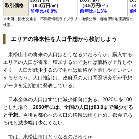
取引価格
（6.0万円/㎡）
（8.5万円/㎡）
（4
前年比+0.0%
前年比+1.3%
前年
※出所：国土交通省「
不動産情報ライブラリ・地価公示・都道府県地価調査の
検索
」
エリアの将来性を人口予想から検討しよう
東松山市の将来の人口はどうなるのだろうか。購入する
エリアの人口が将来、増加するのであれば価格が上昇しや
すく、人口が減少するのであれば価格が下落しやすいとい
えるだろう。人口推計は、政府系の人口問題研究所が予想
データを定期的に発表している。
日本全体の人口はすでに減少傾向にある。2020年を100
とした場合、
2050年には、全国の人口は83.0まで減少する
と予想
。今後も都心への人口の移転は続くため、都会であ
るほど減少幅は少なくない。
では、東松山市はどうなるのだろうか。