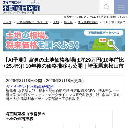
トップ
不動産価格データベース
土地
埼玉県
埼玉県東松山市
【AI予測】宮鼻の土
【AI予測】宮鼻の土地価格相場は坪29万円(10年前比
+25.4%)! 10年後の価格推移も公開｜埼玉県東松山市
2026年3月18日公開（2026年3月18日更新）
ダイヤモンド不動産研究所
監修者:
水谷昂太郎・都市空間総合研究所 代表取締役CEO
、
清水千弘・一
橋大学 大学院ソーシャル・データサイエンス研究科教授
、
秋山祐樹・東京
都市大学 建築都市デザイン学部都市工学科教授