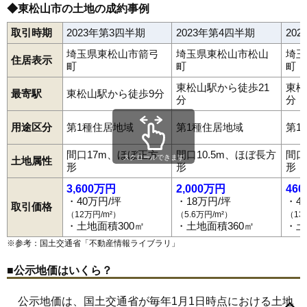
◆東松山市の土地の成約事例
取引時期
2023年第3四半期
2023年第4四半期
20
埼玉県東松山市箭弓
埼玉県東松山市松山
埼玉
住居表示
町
町
町
東松山駅から徒歩21
東松
最寄駅
東松山駅から徒歩9分
分
分
用途区分
第1種住居地域
第1種住居地域
第1
間口17m、ほぼ正方
間口10.5m、ほぼ長方
間口
スクロールできます
土地属性
形
形
形
3,600万円
2,000万円
46
・40万円/坪
・18万円/坪
・4
取引価格
（12万円/m²）
（5.6万円/m²）
（13
・土地面積300㎡
・土地面積360㎡
・土
※参考：国土交通省「
不動産情報ライブラリ
」
■公示地価はいくら？
公示地価は、国土交通省が毎年1月1日時点における土地
石橋
和泉町
市ノ川
岩殿
大黒部
岡
御茶山町
柏崎
上唐子
加美町