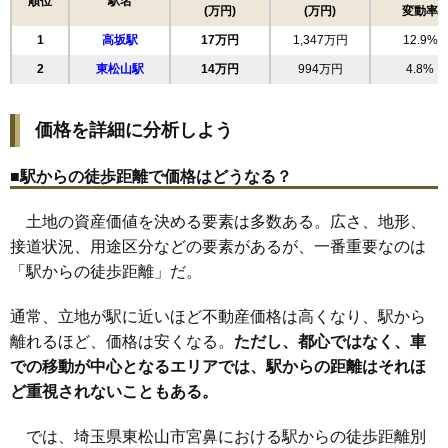
順位
駅名
(万円)
(万円)
変動率
18
和泉町
19万円
1,358万円
9.7%
1
高坂駅
17万円
1,347万円
12.9%
19
高坂
18万円
1,336万円
15.4%
2
東松山駅
14万円
994万円
4.8%
20
毛塚
18万円
1,374万円
18.1%
21
殿山町
17万円
1,053万円
6.0%
価格を詳細に分析しよう
22
松山町
16万円
1,112万円
9.1%
23
西本宿
16万円
1,548万円
16.7%
■駅からの徒歩距離で価格はどうなる？
24
山崎町
15万円
1,677万円
7.0%
土地の資産価値を決める要素は多数ある。広さ、地形、
25
新宿町
15万円
1,443万円
0.6%
接道状況、用途区分などの要素があるが、一番重要なのは
26
沢口町
14万円
979万円
9.7%
「駅からの徒歩距離」だ。
27
市ノ川
14万円
1,032万円
6.3%
28
若松町
14万円
962万円
6.2%
通常、立地が駅に近いほど不動産価格は高くなり、駅から
29
上野本
11万円
986万円
4.7%
離れるほど、価格は安くなる。
ただし、都心ではなく、車
での移動が中心となるエリアでは、駅からの距離はそれほ
30
野田
11万円
678万円
3.1%
ど重視されないこともある。
31
石橋
9.1万円
903万円
-1.8%
32
下野本
8.2万円
767万円
-5.3%
では、埼玉県東松山市宮鼻における駅からの徒歩距離別