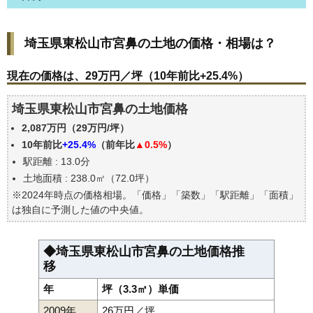
埼玉県東松山市宮鼻の土地の価格・相場は？
埼玉県東松山市宮鼻の土地の価格・相場は？
現在の価格は、29万円／坪（10年前比+25.4%）
価格を詳細に分析しよう
現在の価格は、29万円／坪（10年前比+25.4%）
駅からの徒歩距離で価格はどうなる？
埼玉県東松山市宮鼻の土地価格
埼玉県東松山市宮鼻の土地の過去の売買事例
2,087万円（29万円/坪）
公示地価はいくら
10年前比
+25.4%
（前年比
▲0.5%
）
エリアの将来性を人口予想から検討しよう
駅距離 : 13.0分
自分の年収でいくらの不動産が買える？
土地面積 : 238.0㎡（72.0坪）
※2024年時点の価格相場。「価格」「築数」「駅距離」「面積」
は独自に予測した値の中央値。
◆埼玉県東松山市宮鼻の土地価格推
移
年
坪（3.3㎡）単価
2009年
26万円／坪