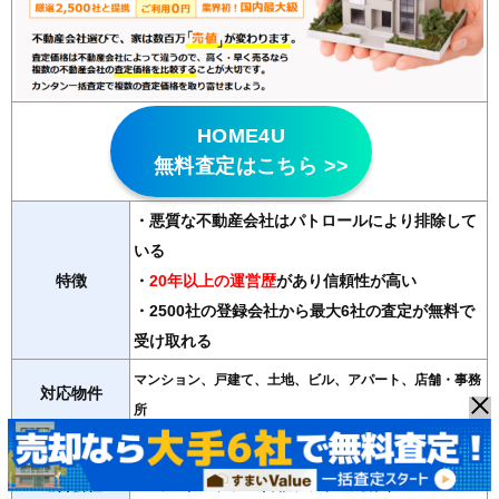
HOME4U
無料査定はこちら >>
・悪質な不動産会社はパトロールにより排除して
いる
特徴
・
20年以上の運営歴
があり信頼性が高い
・2500社の登録会社から最大6社の査定が無料で
受け取れる
マンション、戸建て、土地、ビル、アパート、店舗・事務
対応物件
所
紹介会社数
最大6社
運営会社
NTTデータ・ウィズ（東証プライム子会社）