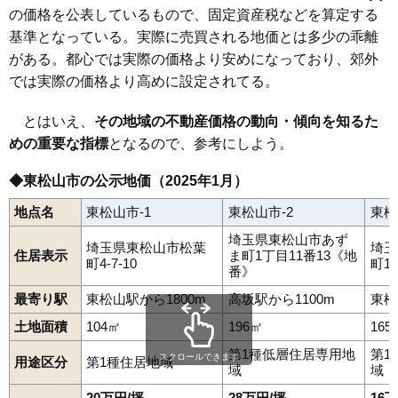
上野本
毛塚
小松原町
五領町
材木町
幸町
沢口町
下青鳥
下唐子
の価格を公表しているもので、固定資産税などを算定する
下野本
高坂駅
正代
東松山駅
新郷
新宿町
神明町
高坂
田木
殿山町
西本宿
野田
早俣
東平
日吉町
古凍
本町
松葉町
松本町
松山
松山町
美土里町
基準となっている。実際に売買される地価とは多少の乖離
宮鼻
元宿
箭弓町
山崎町
六軒町
若松町
あずま町
がある。都心では実際の価格より安めになっており、郊外
では実際の価格より高めに設定されてる。
とはいえ、
その地域の不動産価格の動向・傾向を知るた
めの重要な指標
となるので、参考にしよう。
◆東松山市の公示地価（2025年1月）
地点名
東松山市-1
東松山市-2
東松
埼玉県東松山市あず
埼玉県東松山市松葉
埼玉
住居表示
ま町1丁目11番13《地
町4-7-10
町1
番》
最寄り駅
東松山駅から1800m
高坂駅から1100m
東松
土地面積
104㎡
196㎡
165
第1種低層住居専用地
第1
スクロールできます
用途区分
第1種住居地域
域
域
20万円/坪
28万円/坪
16