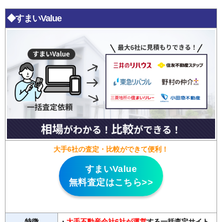
◆すまいValue
大手6社の査定・比較ができて便利！
すまいValue
無料査定はこちら>>
特徴
・
大手不動産会社6社が運営
する一括査定サイト