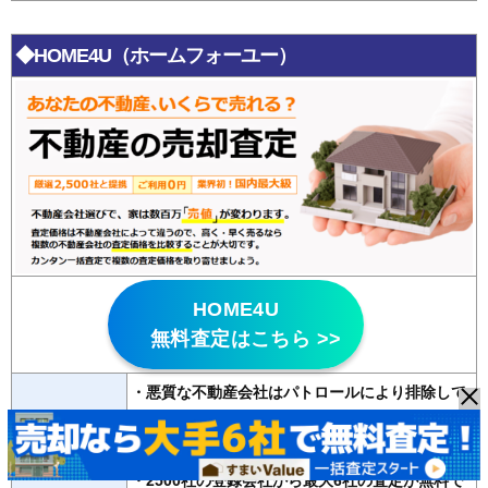
◆HOME4U（ホームフォーユー）
HOME4U
無料査定はこちら >>
・悪質な不動産会社はパトロールにより排除して
いる
特徴
・
20年以上の運営歴
があり信頼性が高い
・2500社の登録会社から最大6社の査定が無料で