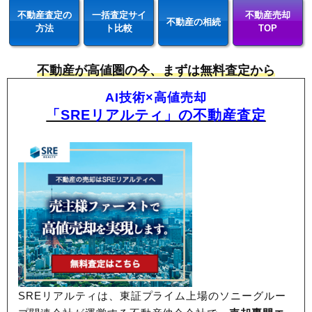
不動産査定の
一括査定サイ
不動産売却
不動産の相続
方法
ト比較
TOP
不動産が高値圏の今、まずは無料査定から
AI技術×高値売却
「SREリアルティ」の不動産査定
SREリアルティは、東証プライム上場のソニーグルー