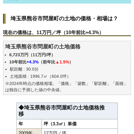
埼玉県熊谷市問屋町の土地の価格・相場は？
埼玉県熊谷市問屋町の土地の価格・相場は？
現在の価格は、11万円／坪（10年前比+4.3%）
価格を詳細に分析しよう
現在の価格は、11万円／坪（10年前比+4.3%）
駅からの徒歩距離で価格はどうなる？
埼玉県熊谷市問屋町の土地価格
埼玉県熊谷市問屋町の土地の過去の売買事例
6,723万円（11万円/坪）
公示地価はいくら
10年前比
+4.3%
（前年比
▲1.5%
）
エリアの将来性を人口予想から検討しよう
駅距離 : 30.0分
自分の年収でいくらの不動産が買える？
土地面積 : 1996.7㎡（604.0坪）
※2024年時点の価格相場。「価格」「築数」「駅距離」「面積」
は独自に予測した値の中央値。
◆埼玉県熊谷市問屋町の土地価格推
移
年
坪（3.3㎡）単価
2009年
12万円／坪