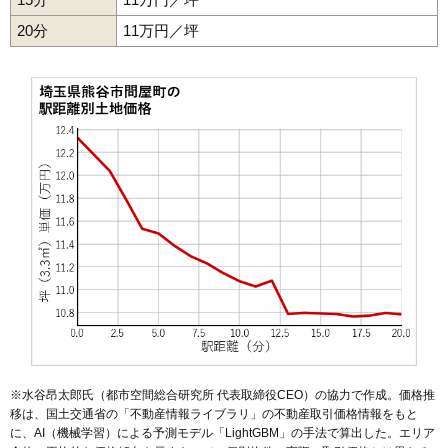
48
新島
8.7万円
809万円
3.1%
20分
11万円／坪
49
船木台
8.1万円
782万円
4.1%
50
御稜威ケ原
7.9万円
4,793万円
6.0%
51
弥藤吾
7.4万円
646万円
5.0%
52
三ケ尻
7.2万円
857万円
3.7%
53
妻沼西
7.2万円
4,352万円
6.8%
54
大麻生
7.0万円
690万円
0.1%
55
万吉
6.9万円
671万円
0.4%
56
妻沼
6.7万円
649万円
-2.9%
57
村岡
6.6万円
880万円
-6.6%
58
佐谷田
6.6万円
683万円
-5.8%
59
太井
6.5万円
769万円
-6.1%
60
押切
6.4万円
689万円
-5.3%
※水谷昂太郎氏（都市空間総合研究所 代表取締役CEO）の協力で作成。価格推
61
柴
6.1万円
639万円
-0.0%
移は、国土交通省の「
不動産情報ライブラリ
」の不動産取引価格情報をもと
62
代
6.1万円
636万円
-2.6%
に、AI（機械学習）による予測モデル「LightGBM」の手法で算出した。エリア