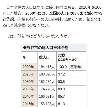
110
中恩田
1.6万円
135万円
-11.8%
日本全体の人口はすでに減少傾向にある。2020年を100
とした場合、
2050年には、全国の人口は83.0まで減少する
111
葛和田
1.6万円
256万円
-19.1%
と予想
。今後も都心への人口の移転は続くため、都会であ
112
西野
1.5万円
288万円
-19.9%
るほど減少幅は少なくない。
113
津田
1.4万円
312万円
-10.8%
114
池上
1.2万円
375万円
-17.3%
では、熊谷市はどうなるのだろうか。
◆熊谷市の総人口推移予想
指数
年
総人口
(2020年＝100)
2020年
194,415人
100.0（基準年）
2025年
188,920人
97.2
2030年
182,280人
93.8
2035年
174,770人
89.9
2040年
166,581人
85.7
2045年
158,137人
81.3