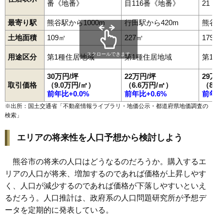
番《地番》
目116番《地番》
21
94
上奈良
3.0万円
118万円
-9.6%
95
上恩田
2.8万円
731万円
-11.1%
最寄り駅
熊谷駅から1000m
行田駅から420m
熊谷
96
三本
2.7万円
385万円
-11.2%
土地面積
109㎡
227㎡
179
97
上根
2.7万円
355万円
-13.5%
スクロールできます
用途区分
第1種住居地域
第1種住居地域
第1
98
飯塚
2.5万円
484万円
-1.9%
99
高本
2.5万円
465万円
-7.1%
30万円/坪
22万円/坪
29
取引価格
（9.0万円/㎡）
（6.6万円/㎡）
（8
100
弁財
2.5万円
192万円
-9.8%
前年比+0.0%
前年比+0.6%
前年
101
妻沼台
2.5万円
276万円
-10.3%
※出所：国土交通省「
不動産情報ライブラリ・地価公示・都道府県地価調査の
検索
」
102
奈良新田
2.5万円
290万円
-10.7%
103
小泉
2.4万円
314万円
-14.3%
エリアの将来性を人口予想から検討しよう
104
下恩田
2.4万円
138万円
-4.9%
105
箕輪
2.3万円
371万円
-13.4%
熊谷市の将来の人口はどうなるのだろうか。購入するエ
リアの人口が将来、増加するのであれば価格が上昇しやす
106
板井
2.2万円
352万円
-12.7%
く、人口が減少するのであれば価格が下落しやすいといえ
107
小八林
2.0万円
246万円
-15.4%
るだろう。人口推計は、政府系の人口問題研究所が予想デ
108
津田新田
1.6万円
366万円
-15.4%
ータを定期的に発表している。
109
下増田
1.6万円
286万円
-13.2%