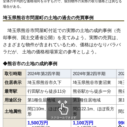
全体の平均的な価格傾向を示すもので、個別物件の実際の取引価格とは異なる
63
上川上
6.0万円
685万円
-1.7%
場合がある。
64
戸出
6.0万円
768万円
-2.1%
埼玉県熊谷市問屋町の土地の過去の売買事例
65
市ノ坪
5.9万円
152万円
-7.8%
66
小曽根
5.6万円
634万円
-0.7%
埼玉県熊谷市問屋町付近での実際の土地の成約事例（売
67
野原
5.3万円
555万円
-2.5%
却事例、国土交通省公開）を見てみよう。実際の売買は、
68
須賀広
5.2万円
485万円
-0.8%
さまざまな物件が含まれているため、価格はかなりバラバ
ラだが、 土地の価格相場算定の参考としよう。
69
江波
5.1万円
306万円
-7.2%
70
上中条
5.0万円
565万円
-1.0%
◆熊谷市の土地の成約事例
71
永井太田
4.9万円
352万円
0.9%
取引時期
2024年第2四半期
2024年第2四半期
20
72
西城
4.7万円
436万円
-2.4%
住居表示
埼玉県熊谷市久下
埼玉県熊谷市妻沼東
埼玉
73
樋春
4.6万円
1,106万円
-3.8%
最寄駅
行田駅から徒歩11分
熊谷駅から徒歩ー分
熊谷
74
中奈良
4.5万円
407万円
-6.5%
用途区分
第1種住居地域
第1種住居地域
第1
75
久保島
4.4万円
459万円
-4.4%
間口10m、ほぼ長方
間口22.1m、ほぼ長方
赤城町
曙町
飯塚
池上
石原
伊勢町
板井
市ノ坪
今井
江波
榎町
76
西別府
4.3万円
467万円
-8.8%
土地属性
間口
円光
小江川
大麻生
太井
大塚
大原
押切
小曽根
柿沼
籠原南
冑山
形
形
77
冑山
4.1万円
556万円
-8.7%
上江袋
上恩田
上川上
上須戸
上中条
上奈良
上根
上之
川原明戸
スクロールできます
河原町
吉所敷
銀座
久下
葛和田
久保島
小泉
肥塚
江南中央
小島
1,500万円
1,100万円
99
78
吉所敷
4.1万円
381万円
-6.4%