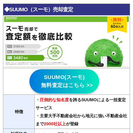
◆SUUMO（スーモ）売却査定
SUUMO(スーモ)
無料査定はこちら >>
・
圧倒的な知名度
を誇るSUUMOによる一括査定
サービス
特徴
・主要大手不動産会社から地元に強い不動産会社
まで
2000社以上
が登録