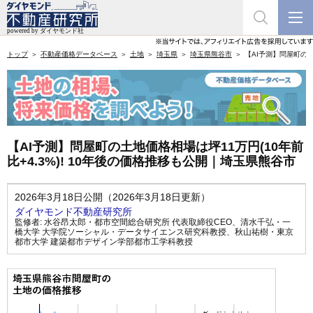
トップ
不動産価格データベース
土地
埼玉県
埼玉県熊谷市
【AI予測】問屋町の土
【AI予測】問屋町の土地価格相場は坪11万円(10年前
比+4.3%)! 10年後の価格推移も公開｜埼玉県熊谷市
2026年3月18日公開（2026年3月18日更新）
ダイヤモンド不動産研究所
監修者:
水谷昂太郎・都市空間総合研究所 代表取締役CEO
、
清水千弘・一
橋大学 大学院ソーシャル・データサイエンス研究科教授
、
秋山祐樹・東京
都市大学 建築都市デザイン学部都市工学科教授