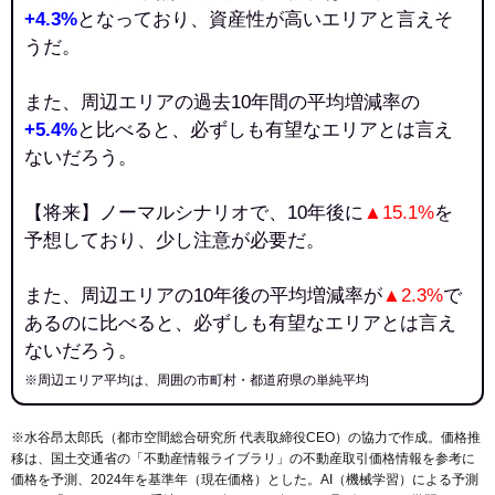
+4.3%
となっており、資産性が高いエリアと言えそ
うだ。
また、周辺エリアの過去10年間の平均増減率の
+5.4%
と比べると、必ずしも有望なエリアとは言え
ないだろう。
【将来】ノーマルシナリオで、10年後に
▲15.1%
を
予想しており、少し注意が必要だ。
また、周辺エリアの10年後の平均増減率が
▲2.3%
で
あるのに比べると、必ずしも有望なエリアとは言え
ないだろう。
※周辺エリア平均は、周囲の市町村・都道府県の単純平均
※水谷昂太郎氏（都市空間総合研究所 代表取締役CEO）の協力で作成。価格推
移は、国土交通省の「
不動産情報ライブラリ
」の不動産取引価格情報を参考に
価格を予測、2024年を基準年（現在価格）とした。AI（機械学習）による予測