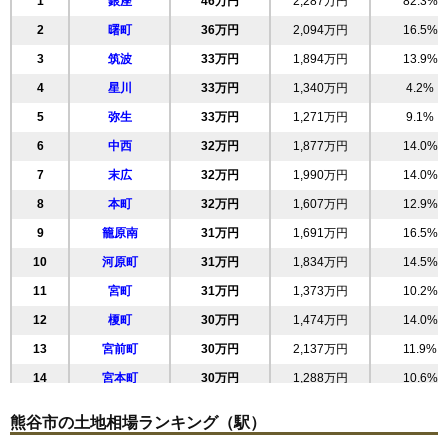
1
銀座
46万円
2,287万円
82.3%
2
曙町
36万円
2,094万円
16.5%
3
筑波
33万円
1,894万円
13.9%
4
星川
33万円
1,340万円
4.2%
5
弥生
33万円
1,271万円
9.1%
6
中西
32万円
1,877万円
14.0%
7
末広
32万円
1,990万円
14.0%
8
本町
32万円
1,607万円
12.9%
9
籠原南
31万円
1,691万円
16.5%
10
河原町
31万円
1,834万円
14.5%
11
宮町
31万円
1,373万円
10.2%
12
榎町
30万円
1,474万円
14.0%
13
宮前町
30万円
2,137万円
11.9%
14
宮本町
30万円
1,288万円
10.6%
15
仲町
28万円
953万円
7.3%
熊谷市の土地相場ランキング（駅）
16
中央
27万円
1,629万円
20.0%