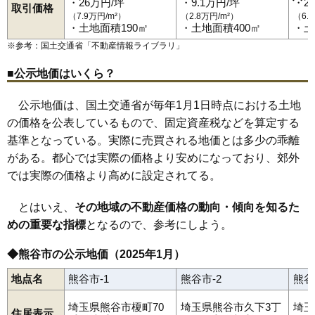
小八林
桜町
佐谷田
柴
下恩田
下川上
下奈良
下増田
拾六間
末広
・26万円/坪
・9.1万円/坪
・2
取引価格
須賀広
熊谷駅
瀬南
籠原駅
善ケ島
上熊谷駅
千代
代
石原駅
高本
高柳
ひろせ野鳥の森駅
玉井
玉井南
中央
大麻生駅
月見町
（7.9万円/m²）
（2.8万円/m²）
（6.
79
八ツ口
3.9万円
462万円
-3.5%
筑波
ソシオ流通センター駅
津田
津田新田
戸出
問屋町
永井太田
中恩田
中曽根
仲町
・土地面積190㎡
・土地面積400㎡
・土
中奈良
中西
奈良新田
新島
新堀
新堀新田
西城
西野
西別府
野原
80
大塚
3.9万円
278万円
-5.3%
箱田
原島
東別府
樋春
平戸
広瀬
船木台
別府
弁財
星川
本石
本町
※参考：国土交通省「
不動産情報ライブラリ
」
万吉
御稜威ケ原
三ケ尻
御正新田
三本
美土里町
箕輪
見晴町
81
東別府
3.9万円
398万円
-9.2%
宮町
宮前町
宮本町
村岡
妻沼
妻沼台
妻沼中央
妻沼西
妻沼東
■公示地価はいくら？
82
小江川
3.8万円
271万円
-5.5%
楊井
八ツ口
弥藤吾
弥生
83
下川上
3.8万円
374万円
-4.7%
公示地価は、国土交通省が毎年1月1日時点における土地
84
中曽根
3.7万円
398万円
-4.8%
の価格を公表しているもので、固定資産税などを算定する
85
川原明戸
3.7万円
494万円
-4.4%
基準となっている。実際に売買される地価とは多少の乖離
がある。都心では実際の価格より安めになっており、郊外
86
上江袋
3.7万円
187万円
-6.1%
では実際の価格より高めに設定されてる。
87
千代
3.6万円
437万円
-7.7%
88
御正新田
3.6万円
443万円
-8.5%
とはいえ、
その地域の不動産価格の動向・傾向を知るた
89
小島
3.4万円
390万円
-3.2%
めの重要な指標
となるので、参考にしよう。
90
善ケ島
3.3万円
319万円
-7.2%
◆熊谷市の公示地価（2025年1月）
91
下奈良
3.2万円
422万円
-7.7%
地点名
熊谷市-1
熊谷市-2
熊谷
92
上須戸
3.2万円
354万円
-10.7%
93
楊井
3.0万円
366万円
-8.0%
埼玉県熊谷市榎町70
埼玉県熊谷市久下3丁
埼玉
住居表示