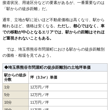
32
石原
21万円
1,335万円
8.2%
接道状況、用途区分などの要素があるが、一番重要なのは
33
赤城町
20万円
1,138万円
8.8%
「駅からの徒歩距離」だ。
34
大原
20万円
1,065万円
4.7%
通常、立地が駅に近いほど不動産価格は高くなり、駅から
35
高柳
20万円
1,079万円
8.0%
離れるほど、価格は安くなる。
ただし、都心ではなく、車
36
新堀
19万円
1,300万円
4.4%
での移動が中心となるエリアでは、駅からの距離はそれほ
37
瀬南
15万円
1,141万円
5.8%
ど重視されないこともある。
38
肥塚
14万円
916万円
-0.1%
では、埼玉県熊谷市問屋町における駅からの徒歩距離別
39
妻沼東
13万円
1,001万円
3.4%
の価格・相場を見てみよう。
40
上之
13万円
905万円
2.6%
41
広瀬
11万円
1,280万円
0.9%
◆埼玉県熊谷市問屋町の徒歩距離別の土地坪単価
42
問屋町
11万円
6,723万円
4.3%
駅からの徒歩
坪（3.3㎡）単価
分数
43
柿沼
11万円
925万円
2.4%
44
江南中央
11万円
765万円
3.4%
1分
12万円／坪
45
妻沼中央
9.3万円
923万円
2.1%
5分
12万円／坪
46
原島
9.3万円
725万円
4.1%
10分
11万円／坪
47
今井
8.9万円
599万円
5.9%
15分
11万円／坪