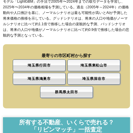
モデル「LightGBM」の手法で2005年〜2024年までの取引データを学習し、
2025年〜2034年の価格相場を予測している。過去（2005年～2024年）の価格
動向や人口推計を基に、ノーマルシナリオは最も可能性が高いとAIが予測した
将来価格の推移を示している。グッドシナリオは、将来の人口や地価がノーマ
ルシナリオに比べて約1.1倍で推移した場合の楽観的な予測、バッドシナリオ
は、将来の人口や地価がノーマルシナリオに比べて約0.9倍で推移した場合の悲
観的な予測となっている。
最寄りの市区町村から探す
埼玉県行田市
埼玉県東松山市
埼玉県鴻巣市
埼玉県深谷市
群馬県太田市
所有する不動産、いくらで売れる？
「リビンマッチ」一括査定