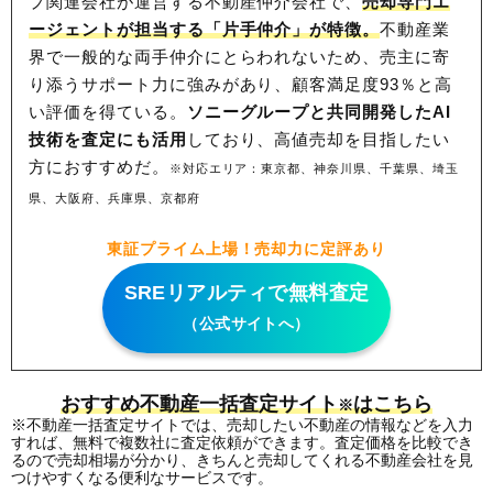
プ関連会社が運営する不動産仲介会社で、
売却専門エ
ージェントが担当する「片手仲介」が特徴。
不動産業
界で一般的な両手仲介にとらわれないため、
売主に寄
り添うサポート力に強みがあり、顧客満足度93％と高
い評価を得ている。
ソニーグループと共同開発したAI
技術を査定にも活用
しており、高値売却を目指したい
方におすすめだ。
※対応エリア：東京都、神奈川県、千葉県、埼玉
県、大阪府、兵庫県、京都府
東証プライム上場！売却力に定評あり
SREリアルティで無料査定
（公式サイトへ）
おすすめ不動産一括査定サイト
はこちら
※
※不動産一括査定サイトでは、売却したい不動産の情報などを入力
すれば、無料で複数社に査定依頼ができます。査定価格を比較でき
るので売却相場が分かり、きちんと売却してくれる不動産会社を見
つけやすくなる便利なサービスです。