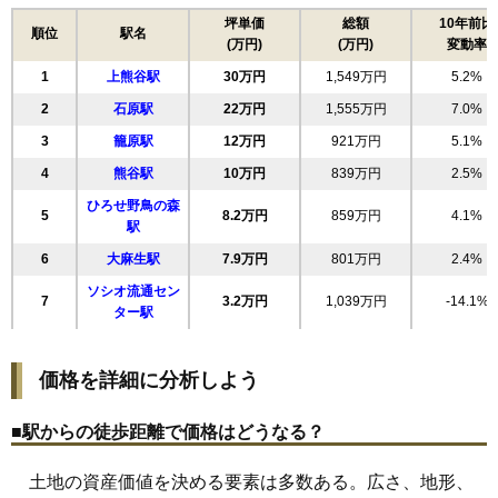
17
新堀新田
27万円
2,080万円
14.9%
坪単価
総額
10年前比
順位
駅名
(万円)
(万円)
変動率
18
見晴町
26万円
1,275万円
14.9%
1
上熊谷駅
30万円
1,549万円
5.2%
19
伊勢町
25万円
1,270万円
8.9%
2
石原駅
22万円
1,555万円
7.0%
20
平戸
25万円
2,235万円
13.1%
3
籠原駅
12万円
921万円
5.1%
21
月見町
25万円
1,223万円
11.2%
4
熊谷駅
10万円
839万円
2.5%
22
拾六間
24万円
1,460万円
10.3%
ひろせ野鳥の森
23
別府
24万円
1,812万円
15.7%
5
8.2万円
859万円
4.1%
駅
24
箱田
24万円
1,421万円
14.0%
6
大麻生駅
7.9万円
801万円
2.4%
25
本石
23万円
940万円
7.4%
ソシオ流通セン
7
3.2万円
1,039万円
-14.1%
26
円光
23万円
1,384万円
9.5%
ター駅
27
桜町
23万円
1,439万円
11.5%
28
玉井
23万円
1,642万円
16.7%
価格を詳細に分析しよう
29
美土里町
22万円
1,913万円
13.7%
■駅からの徒歩距離で価格はどうなる？
30
玉井南
22万円
1,223万円
10.7%
31
久下
21万円
1,526万円
14.9%
土地の資産価値を決める要素は多数ある。広さ、地形、