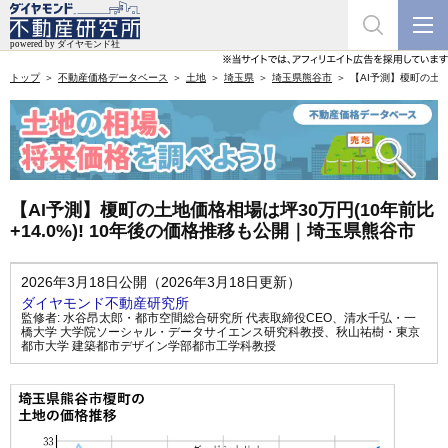
トップ
不動産価格データベース
土地
埼玉県
埼玉県熊谷市
【AI予測】榎町の土地
【AI予測】榎町の土地価格相場は坪30万円(10年前比
+14.0%)! 10年後の価格推移も公開｜埼玉県熊谷市
2026年3月18日公開（2026年3月18日更新）
ダイヤモンド不動産研究所
監修者:
水谷昂太郎・都市空間総合研究所 代表取締役CEO
、
清水千弘・一
橋大学 大学院ソーシャル・データサイエンス研究科教授
、
秋山祐樹・東京
都市大学 建築都市デザイン学部都市工学科教授