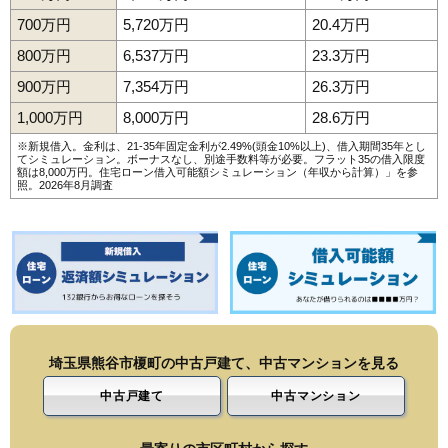
700万円
5,720万円
20.4万円
800万円
6,537万円
23.3万円
900万円
7,354万円
26.3万円
1,000万円
8,000万円
28.6万円
※新規借入。金利は、21-35年固定金利が2.49%(頭金10%以上)、借入期間35年とし
てシミュレーション。ボーナスなし、別途手数料等が必要。フラット35の借入限度
額は8,000万円。
住宅ローン借入可能額シミュレーション（年収から計算）
」を参
照。2026年8月調査
埼玉県熊谷市榎町の中古戸建て、中古マンションを見る
中古戸建て
中古マンション