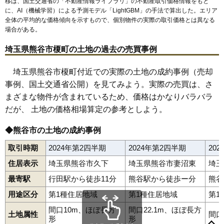
移は、国土交通省の「
不動産情報ライブラリ
」の不動産取引価格情報をもと
62
代
6.1万円
636万円
-2.6%
に、AI（機械学習）による予測モデル「LightGBM」の手法で算出した。エリア
全体の平均的な価格傾向を示すもので、個別物件の実際の取引価格とは異なる
63
上川上
6.0万円
685万円
-1.7%
場合がある。
64
戸出
6.0万円
768万円
-2.1%
埼玉県熊谷市榎町の土地の過去の売買事例
65
市ノ坪
5.9万円
152万円
-7.8%
66
小曽根
5.6万円
634万円
-0.7%
埼玉県熊谷市榎町付近での実際の土地の成約事例（売却
67
野原
5.3万円
555万円
-2.5%
事例、国土交通省公開）を見てみよう。実際の売買は、さ
68
須賀広
5.2万円
485万円
-0.8%
まざまな物件が含まれているため、価格はかなりバラバラ
だが、 土地の価格相場算定の参考としよう。
69
江波
5.1万円
306万円
-7.2%
70
上中条
5.0万円
565万円
-1.0%
◆熊谷市の土地の成約事例
71
永井太田
4.9万円
352万円
0.9%
取引時期
2024年第2四半期
2024年第2四半期
20
72
西城
4.7万円
436万円
-2.4%
住居表示
埼玉県熊谷市久下
埼玉県熊谷市妻沼東
埼玉
73
樋春
4.6万円
1,106万円
-3.8%
最寄駅
行田駅から徒歩11分
熊谷駅から徒歩ー分
熊谷
74
中奈良
4.5万円
407万円
-6.5%
赤城町
曙町
飯塚
池上
石原
伊勢町
板井
市ノ坪
今井
江波
榎町
用途区分
第1種住居地域
第1種住居地域
第1
75
久保島
4.4万円
459万円
-4.4%
円光
小江川
大麻生
太井
大塚
大原
押切
小曽根
柿沼
籠原南
冑山
上江袋
上恩田
上川上
上須戸
上中条
上奈良
上根
上之
川原明戸
間口10m、ほぼ長方
間口22.1m、ほぼ長方
76
西別府
4.3万円
467万円
-8.8%
土地属性
間口
河原町
吉所敷
銀座
久下
葛和田
久保島
小泉
肥塚
江南中央
小島
形
形