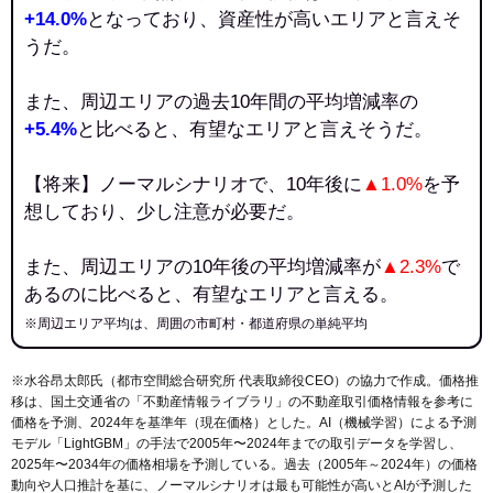
+14.0%
となっており、資産性が高いエリアと言えそ
うだ。
また、周辺エリアの過去10年間の平均増減率の
+5.4%
と比べると、有望なエリアと言えそうだ。
【将来】ノーマルシナリオで、10年後に
▲1.0%
を予
想しており、少し注意が必要だ。
また、周辺エリアの10年後の平均増減率が
▲2.3%
で
あるのに比べると、有望なエリアと言える。
※周辺エリア平均は、周囲の市町村・都道府県の単純平均
※水谷昂太郎氏（都市空間総合研究所 代表取締役CEO）の協力で作成。価格推
移は、国土交通省の「
不動産情報ライブラリ
」の不動産取引価格情報を参考に
価格を予測、2024年を基準年（現在価格）とした。AI（機械学習）による予測
モデル「LightGBM」の手法で2005年〜2024年までの取引データを学習し、
2025年〜2034年の価格相場を予測している。過去（2005年～2024年）の価格
動向や人口推計を基に、ノーマルシナリオは最も可能性が高いとAIが予測した