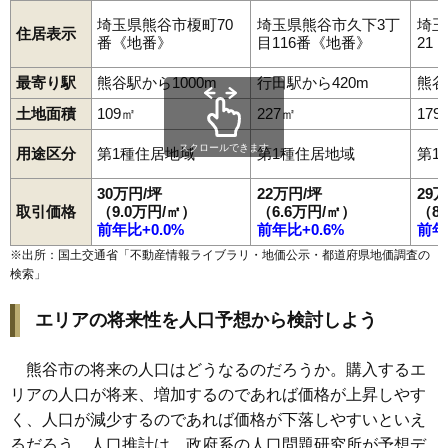
93
楊井
3.0万円
366万円
-8.0%
埼玉県熊谷市榎町70
埼玉県熊谷市久下3丁
埼玉
住居表示
番《地番》
目116番《地番》
21
94
上奈良
3.0万円
118万円
-9.6%
95
上恩田
2.8万円
731万円
-11.1%
最寄り駅
熊谷駅から1000m
行田駅から420m
熊谷
96
三本
2.7万円
385万円
-11.2%
土地面積
109㎡
227㎡
179
97
上根
2.7万円
355万円
-13.5%
スクロールできます
用途区分
第1種住居地域
第1種住居地域
第1
98
飯塚
2.5万円
484万円
-1.9%
99
高本
2.5万円
465万円
-7.1%
30万円/坪
22万円/坪
29
取引価格
（9.0万円/㎡）
（6.6万円/㎡）
（8
100
弁財
2.5万円
192万円
-9.8%
前年比+0.0%
前年比+0.6%
前年
101
妻沼台
2.5万円
276万円
-10.3%
※出所：国土交通省「
不動産情報ライブラリ・地価公示・都道府県地価調査の
検索
」
102
奈良新田
2.5万円
290万円
-10.7%
103
小泉
2.4万円
314万円
-14.3%
エリアの将来性を人口予想から検討しよう
104
下恩田
2.4万円
138万円
-4.9%
105
箕輪
2.3万円
371万円
-13.4%
熊谷市の将来の人口はどうなるのだろうか。購入するエ
リアの人口が将来、増加するのであれば価格が上昇しやす
106
板井
2.2万円
352万円
-12.7%
く、人口が減少するのであれば価格が下落しやすいといえ
107
小八林
2.0万円
246万円
-15.4%
るだろう。人口推計は、政府系の人口問題研究所が予想デ