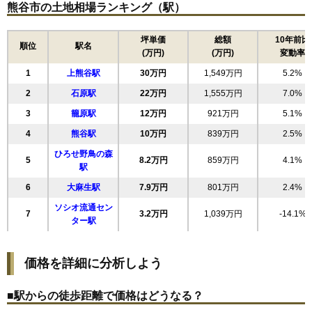
熊谷市の土地相場ランキング（駅）
16
中央
27万円
1,629万円
20.0%
17
新堀新田
27万円
2,080万円
14.9%
坪単価
総額
10年前比
順位
駅名
(万円)
(万円)
変動率
18
見晴町
26万円
1,275万円
14.9%
1
上熊谷駅
30万円
1,549万円
5.2%
19
伊勢町
25万円
1,270万円
8.9%
2
石原駅
22万円
1,555万円
7.0%
20
平戸
25万円
2,235万円
13.1%
3
籠原駅
12万円
921万円
5.1%
21
月見町
25万円
1,223万円
11.2%
4
熊谷駅
10万円
839万円
2.5%
22
拾六間
24万円
1,460万円
10.3%
ひろせ野鳥の森
23
別府
24万円
1,812万円
15.7%
5
8.2万円
859万円
4.1%
駅
24
箱田
24万円
1,421万円
14.0%
6
大麻生駅
7.9万円
801万円
2.4%
25
本石
23万円
940万円
7.4%
ソシオ流通セン
7
3.2万円
1,039万円
-14.1%
26
円光
23万円
1,384万円
9.5%
ター駅
27
桜町
23万円
1,439万円
11.5%
28
玉井
23万円
1,642万円
16.7%
価格を詳細に分析しよう
29
美土里町
22万円
1,913万円
13.7%
■駅からの徒歩距離で価格はどうなる？
30
玉井南
22万円
1,223万円
10.7%