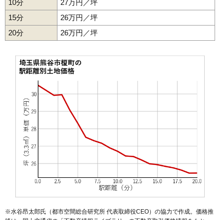
10分
27万円／坪
47
今井
8.9万円
599万円
5.9%
15分
26万円／坪
48
新島
8.7万円
809万円
3.1%
20分
26万円／坪
49
船木台
8.1万円
782万円
4.1%
50
御稜威ケ原
7.9万円
4,793万円
6.0%
51
弥藤吾
7.4万円
646万円
5.0%
52
三ケ尻
7.2万円
857万円
3.7%
53
妻沼西
7.2万円
4,352万円
6.8%
54
大麻生
7.0万円
690万円
0.1%
55
万吉
6.9万円
671万円
0.4%
56
妻沼
6.7万円
649万円
-2.9%
57
村岡
6.6万円
880万円
-6.6%
58
佐谷田
6.6万円
683万円
-5.8%
59
太井
6.5万円
769万円
-6.1%
60
押切
6.4万円
689万円
-5.3%
※水谷昂太郎氏（都市空間総合研究所 代表取締役CEO）の協力で作成。価格推
61
柴
6.1万円
639万円
-0.0%