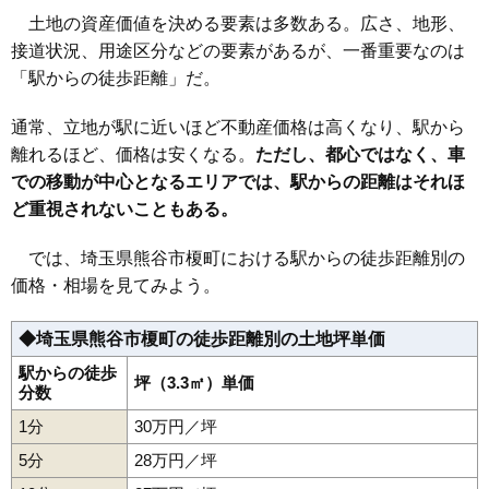
31
久下
21万円
1,526万円
14.9%
土地の資産価値を決める要素は多数ある。広さ、地形、
32
石原
21万円
1,335万円
8.2%
接道状況、用途区分などの要素があるが、一番重要なのは
33
赤城町
20万円
1,138万円
8.8%
「駅からの徒歩距離」だ。
34
大原
20万円
1,065万円
4.7%
通常、立地が駅に近いほど不動産価格は高くなり、駅から
35
高柳
20万円
1,079万円
8.0%
離れるほど、価格は安くなる。
ただし、都心ではなく、車
36
新堀
19万円
1,300万円
4.4%
での移動が中心となるエリアでは、駅からの距離はそれほ
37
瀬南
15万円
1,141万円
5.8%
ど重視されないこともある。
38
肥塚
14万円
916万円
-0.1%
では、埼玉県熊谷市榎町における駅からの徒歩距離別の
39
妻沼東
13万円
1,001万円
3.4%
価格・相場を見てみよう。
40
上之
13万円
905万円
2.6%
41
広瀬
11万円
1,280万円
0.9%
◆埼玉県熊谷市榎町の徒歩距離別の土地坪単価
42
問屋町
11万円
6,723万円
4.3%
駅からの徒歩
坪（3.3㎡）単価
分数
43
柿沼
11万円
925万円
2.4%
44
江南中央
11万円
765万円
3.4%
1分
30万円／坪
45
妻沼中央
9.3万円
923万円
2.1%
5分
28万円／坪
46
原島
9.3万円
725万円
4.1%