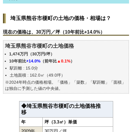
埼玉県熊谷市榎町の土地の価格・相場は？
埼玉県熊谷市榎町の土地の価格・相場は？
現在の価格は、30万円／坪（10年前比+14.0%）
価格を詳細に分析しよう
現在の価格は、30万円／坪（10年前比+14.0%）
駅からの徒歩距離で価格はどうなる？
埼玉県熊谷市榎町の土地価格
埼玉県熊谷市榎町の土地の過去の売買事例
1,474万円（30万円/坪）
公示地価はいくら
10年前比
+14.0%
（前年比
▲0.1%
）
エリアの将来性を人口予想から検討しよう
駅距離 : 15.0分
自分の年収でいくらの不動産が買える？
土地面積 : 162.0㎡（49.0坪）
※2024年時点の価格相場。「価格」「築数」「駅距離」「面積」
は独自に予測した値の中央値。
◆埼玉県熊谷市榎町の土地価格推
移
年
坪（3.3㎡）単価
2009年
30万円／坪