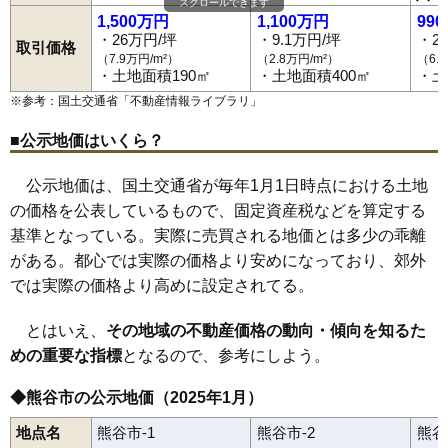
小八林
桜町
佐谷田
柴
下恩田
下川上
下奈良
下増田
拾六間
末広
77
冑山
4.1万円
556万円
-8.7%
スクロールできます
須賀広
熊谷駅
瀬南
籠原駅
善ケ島
上熊谷駅
千代
代
石原駅
高本
高柳
ひろせ野鳥の森駅
玉井
玉井南
中央
大麻生駅
月見町
1,500万円
1,100万円
99
78
吉所敷
4.1万円
381万円
-6.4%
筑波
ソシオ流通センター駅
津田
津田新田
戸出
問屋町
永井太田
中恩田
中曽根
仲町
・26万円/坪
・9.1万円/坪
・2
取引価格
中奈良
中西
奈良新田
新島
新堀
新堀新田
西城
西野
西別府
野原
（7.9万円/m²）
（2.8万円/m²）
（6.
79
八ツ口
3.9万円
462万円
-3.5%
箱田
原島
東別府
樋春
平戸
広瀬
船木台
別府
弁財
星川
本石
本町
・土地面積190㎡
・土地面積400㎡
・土
万吉
御稜威ケ原
三ケ尻
御正新田
三本
美土里町
箕輪
見晴町
80
大塚
3.9万円
278万円
-5.3%
宮町
宮前町
宮本町
村岡
妻沼
妻沼台
妻沼中央
妻沼西
妻沼東
※参考：国土交通省「
不動産情報ライブラリ
」
楊井
八ツ口
弥藤吾
弥生
81
東別府
3.9万円
398万円
-9.2%
■公示地価はいくら？
82
小江川
3.8万円
271万円
-5.5%
83
下川上
3.8万円
374万円
-4.7%
公示地価は、国土交通省が毎年1月1日時点における土地
84
中曽根
3.7万円
398万円
-4.8%
の価格を公表しているもので、固定資産税などを算定する
85
川原明戸
3.7万円
494万円
-4.4%
基準となっている。実際に売買される地価とは多少の乖離
がある。都心では実際の価格より安めになっており、郊外
86
上江袋
3.7万円
187万円
-6.1%
では実際の価格より高めに設定されてる。
87
千代
3.6万円
437万円
-7.7%
88
御正新田
3.6万円
443万円
-8.5%
とはいえ、
その地域の不動産価格の動向・傾向を知るた
89
小島
3.4万円
390万円
-3.2%
めの重要な指標
となるので、参考にしよう。
90
善ケ島
3.3万円
319万円
-7.2%
◆熊谷市の公示地価（2025年1月）
91
下奈良
3.2万円
422万円
-7.7%
地点名
熊谷市-1
熊谷市-2
熊谷
92
上須戸
3.2万円
354万円
-10.7%