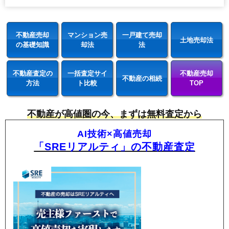
不動産売却
マンション売
一戸建て売却
土地売却法
の基礎知識
却法
法
不動産査定の
一括査定サイ
不動産売却
不動産の相続
方法
ト比較
TOP
不動産が高値圏の今、まずは無料査定から
AI技術×高値売却
「SREリアルティ」の不動産査定