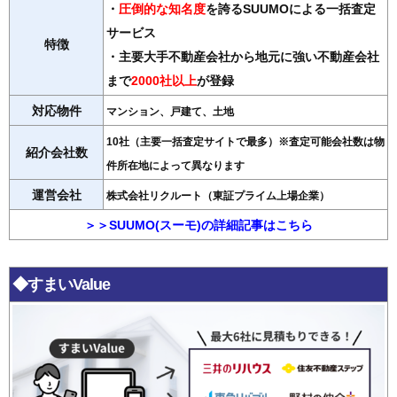
・
圧倒的な知名度
を誇るSUUMOによる一括査定
サービス
特徴
・主要大手不動産会社から地元に強い不動産会社
まで
2000社以上
が登録
対応物件
マンション、戸建て、土地
10社（主要一括査定サイトで最多）※査定可能会社数は物
紹介会社数
件所在地によって異なります
運営会社
株式会社リクルート（東証プライム上場企業）
＞＞SUUMO(スーモ)の詳細記事はこちら
◆すまいValue