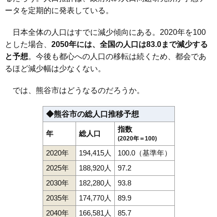
108
津田新田
1.6万円
366万円
-15.4%
ータを定期的に発表している。
109
下増田
1.6万円
286万円
-13.2%
110
中恩田
1.6万円
135万円
-11.8%
日本全体の人口はすでに減少傾向にある。2020年を100
とした場合、
2050年には、全国の人口は83.0まで減少する
111
葛和田
1.6万円
256万円
-19.1%
と予想
。今後も都心への人口の移転は続くため、都会であ
112
西野
1.5万円
288万円
-19.9%
るほど減少幅は少なくない。
113
津田
1.4万円
312万円
-10.8%
114
池上
1.2万円
375万円
-17.3%
では、熊谷市はどうなるのだろうか。
◆熊谷市の総人口推移予想
指数
年
総人口
(2020年＝100)
2020年
194,415人
100.0（基準年）
2025年
188,920人
97.2
2030年
182,280人
93.8
2035年
174,770人
89.9
2040年
166,581人
85.7