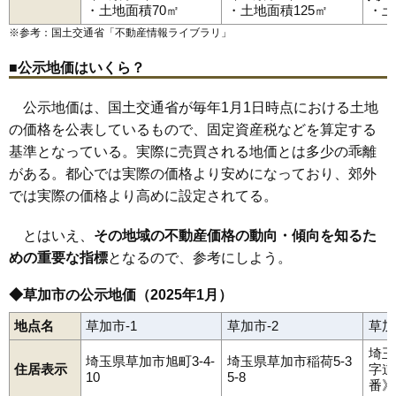
青柳
旭町
遊馬町
稲荷
柿木町
北谷
金明町
小山
栄町
新栄
新善町
・土地面積70㎡
・土地面積125㎡
・土
神明
住吉
清門
草加
高砂
中央
長栄
苗塚町
中根
西町
新里町
花栗
谷塚駅
草加駅
獨協大学前駅
新田駅
原町
氷川町
弁天
松江
松原
谷塚上町
谷塚町
谷塚仲町
柳島町
※参考：国土交通省「
不動産情報ライブラリ
」
吉町
両新田西町
両新田東町
瀬崎
谷塚
手代
八幡町
■公示地価はいくら？
公示地価は、国土交通省が毎年1月1日時点における土地
の価格を公表しているもので、固定資産税などを算定する
基準となっている。実際に売買される地価とは多少の乖離
がある。都心では実際の価格より安めになっており、郊外
では実際の価格より高めに設定されてる。
とはいえ、
その地域の不動産価格の動向・傾向を知るた
めの重要な指標
となるので、参考にしよう。
◆草加市の公示地価（2025年1月）
地点名
草加市-1
草加市-2
草加
埼玉
埼玉県草加市旭町3-4-
埼玉県草加市稲荷5-3
住居表示
字道
10
5-8
番》