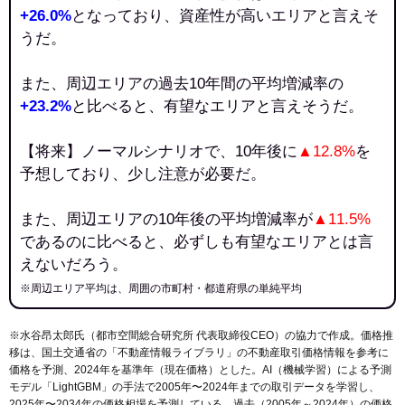
+26.0%
となっており、資産性が高いエリアと言えそ
うだ。
また、周辺エリアの過去10年間の平均増減率の
+23.2%
と比べると、有望なエリアと言えそうだ。
【将来】ノーマルシナリオで、10年後に
▲12.8%
を
予想しており、少し注意が必要だ。
また、周辺エリアの10年後の平均増減率が
▲11.5%
であるのに比べると、必ずしも有望なエリアとは言
えないだろう。
※周辺エリア平均は、周囲の市町村・都道府県の単純平均
※水谷昂太郎氏（都市空間総合研究所 代表取締役CEO）の協力で作成。価格推
移は、国土交通省の「
不動産情報ライブラリ
」の不動産取引価格情報を参考に
価格を予測、2024年を基準年（現在価格）とした。AI（機械学習）による予測
モデル「LightGBM」の手法で2005年〜2024年までの取引データを学習し、
2025年〜2034年の価格相場を予測している。過去（2005年～2024年）の価格