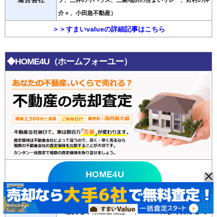
プ、三井のリハウス、三菱地所の住まいリレー、野村の仲
介＋、小田急不動産）
＞＞すまいvalueの詳細記事はこちら
◆HOME4U（ホームフォーユー）
HOME4U
無料査定はこちら >>
・悪質な不動産会社はパトロールにより排除して