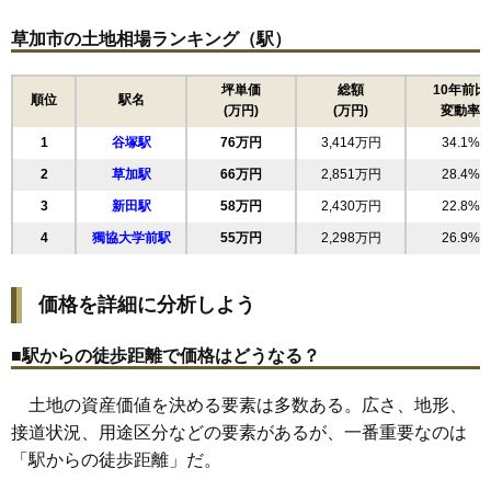
15
金明町
67万円
2,476万円
27.5%
草加市の土地相場ランキング（駅）
16
旭町
65万円
2,810万円
31.2%
17
八幡町
61万円
2,300万円
31.1%
坪単価
総額
10年前比
順位
駅名
(万円)
(万円)
変動率
18
花栗
61万円
2,382万円
33.5%
1
谷塚駅
76万円
3,414万円
34.1%
19
清門
59万円
2,367万円
25.1%
2
草加駅
66万円
2,851万円
28.4%
20
稲荷
59万円
3,019万円
47.8%
3
新田駅
58万円
2,430万円
22.8%
21
遊馬町
58万円
2,457万円
29.1%
4
獨協大学前駅
55万円
2,298万円
26.9%
22
西町
58万円
2,243万円
26.0%
23
長栄
56万円
2,390万円
23.6%
価格を詳細に分析しよう
24
新善町
56万円
2,087万円
26.6%
25
新里町
55万円
1,969万円
20.0%
■駅からの徒歩距離で価格はどうなる？
26
手代
53万円
2,586万円
26.4%
土地の資産価値を決める要素は多数ある。広さ、地形、
27
新栄
53万円
2,157万円
25.2%
接道状況、用途区分などの要素があるが、一番重要なのは
28
弁天
53万円
2,052万円
29.6%
「駅からの徒歩距離」だ。
29
青柳
53万円
2,099万円
23.7%