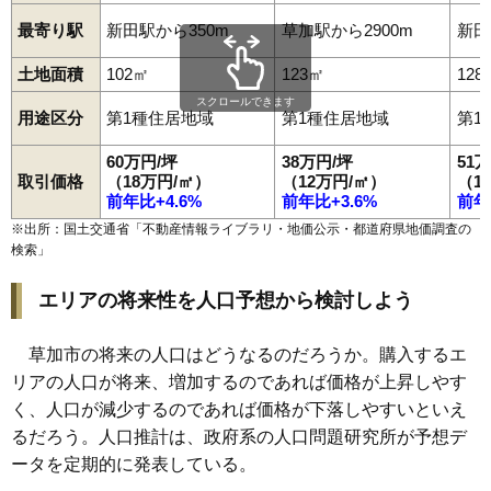
最寄り駅
新田駅から350m
草加駅から2900m
新田
土地面積
102㎡
123㎡
128
スクロールできます
用途区分
第1種住居地域
第1種住居地域
第1
60万円/坪
38万円/坪
51
取引価格
（18万円/㎡）
（12万円/㎡）
（1
前年比+4.6%
前年比+3.6%
前年
※出所：国土交通省「
不動産情報ライブラリ・地価公示・都道府県地価調査の
検索
」
エリアの将来性を人口予想から検討しよう
草加市の将来の人口はどうなるのだろうか。購入するエ
リアの人口が将来、増加するのであれば価格が上昇しやす
く、人口が減少するのであれば価格が下落しやすいといえ
るだろう。人口推計は、政府系の人口問題研究所が予想デ
ータを定期的に発表している。