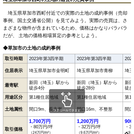
埼玉県草加市西町付近での実際の土地の成約事例（売却
事例、国土交通省公開）を見てみよう。実際の売買は、さ
まざまな物件が含まれているため、価格はかなりバラバラ
だが、 土地の価格相場算定の参考としよう。
◆草加市の土地の成約事例
取引時期
2023年第3四半期
2023年第3四半期
20
住居表示
埼玉県草加市金明町
埼玉県草加市青柳
埼玉
新田（埼玉）駅から
新田（埼玉）駅から
新田
最寄駅
徒歩4分
徒歩28分
徒歩
用途区分
第1種住居地域
第1種住居地域
第1
土地属性
間口9m、長方形
間口16m、不整形
間口
スクロールできます
1,700万円
1,200万円
90
・80万円/坪
・32万円/坪
・3
取引価格
（24万円/m²）
（9.6万円/m²）
（9.