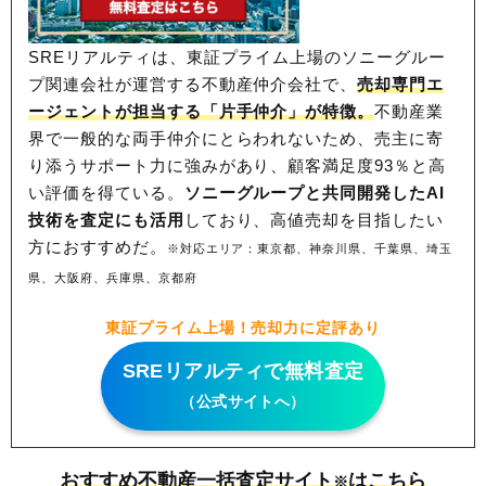
SREリアルティは、東証プライム上場のソニーグルー
プ関連会社が運営する不動産仲介会社で、
売却専門エ
ージェントが担当する「片手仲介」が特徴。
不動産業
界で一般的な両手仲介にとらわれないため、
売主に寄
り添うサポート力に強みがあり、顧客満足度93％と高
い評価を得ている。
ソニーグループと共同開発したAI
技術を査定にも活用
しており、高値売却を目指したい
方におすすめだ。
※対応エリア：東京都、神奈川県、千葉県、埼玉
県、大阪府、兵庫県、京都府
東証プライム上場！売却力に定評あり
SREリアルティで無料査定
（公式サイトへ）
おすすめ不動産一括査定サイト
はこちら
※