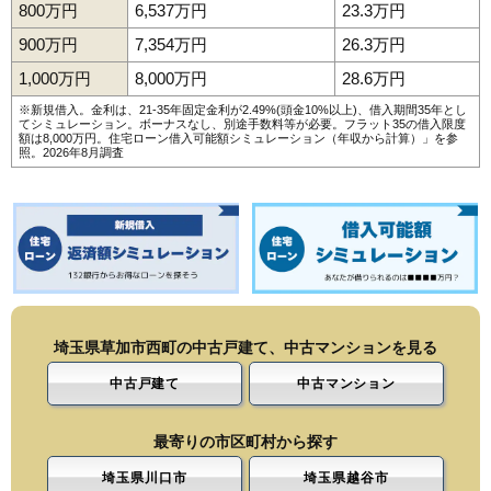
800万円
6,537万円
23.3万円
900万円
7,354万円
26.3万円
1,000万円
8,000万円
28.6万円
※新規借入。金利は、21-35年固定金利が2.49%(頭金10%以上)、借入期間35年とし
てシミュレーション。ボーナスなし、別途手数料等が必要。フラット35の借入限度
額は8,000万円。
住宅ローン借入可能額シミュレーション（年収から計算）
」を参
照。2026年8月調査
埼玉県草加市西町の中古戸建て、中古マンションを見る
中古戸建て
中古マンション
最寄りの市区町村から探す
埼玉県川口市
埼玉県越谷市