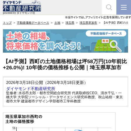
トップ
不動産価格データベース
土地
埼玉県
埼玉県草加市
【AI予測】西町の土地
【AI予測】西町の土地価格相場は坪58万円(10年前比
+26.0%)! 10年後の価格推移も公開｜埼玉県草加市
2026年3月18日公開（2026年3月18日更新）
ダイヤモンド不動産研究所
監修者:
水谷昂太郎・都市空間総合研究所 代表取締役CEO
、
清水千弘・一
橋大学 大学院ソーシャル・データサイエンス研究科教授
、
秋山祐樹・東京
都市大学 建築都市デザイン学部都市工学科教授