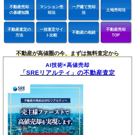
不動産売却
マンション売
一戸建て売却
土地売却法
の基礎知識
却法
法
不動産査定の
一括査定サイ
不動産売却
不動産の相続
方法
ト比較
TOP
不動産が高値圏の今、まずは無料査定から
AI技術×高値売却
「SREリアルティ」の不動産査定