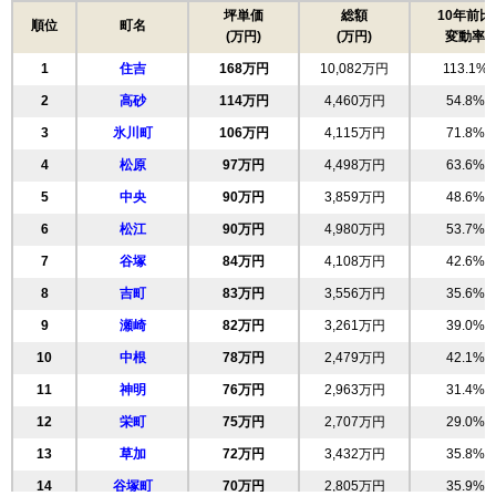
坪単価
総額
10年前比
順位
町名
(万円)
(万円)
変動率
1
住吉
168万円
10,082万円
113.1%
2
高砂
114万円
4,460万円
54.8%
3
氷川町
106万円
4,115万円
71.8%
4
松原
97万円
4,498万円
63.6%
5
中央
90万円
3,859万円
48.6%
6
松江
90万円
4,980万円
53.7%
7
谷塚
84万円
4,108万円
42.6%
8
吉町
83万円
3,556万円
35.6%
9
瀬崎
82万円
3,261万円
39.0%
10
中根
78万円
2,479万円
42.1%
11
神明
76万円
2,963万円
31.4%
12
栄町
75万円
2,707万円
29.0%
13
草加
72万円
3,432万円
35.8%
14
谷塚町
70万円
2,805万円
35.9%