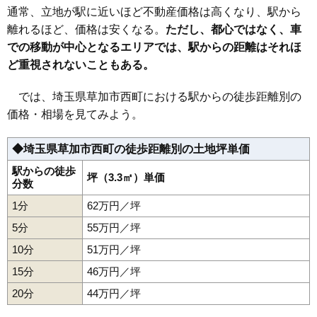
30
柳島町
52万円
1,674万円
24.5%
通常、立地が駅に近いほど不動産価格は高くなり、駅から
31
北谷
52万円
2,020万円
23.3%
離れるほど、価格は安くなる。
ただし、都心ではなく、車
での移動が中心となるエリアでは、駅からの距離はそれほ
32
谷塚上町
51万円
3,533万円
28.6%
ど重視されないこともある。
33
小山
50万円
1,809万円
20.7%
34
原町
50万円
1,808万円
23.7%
では、埼玉県草加市西町における駅からの徒歩距離別の
35
谷塚仲町
47万円
2,701万円
25.0%
価格・相場を見てみよう。
36
両新田東町
47万円
2,443万円
25.5%
◆埼玉県草加市西町の徒歩距離別の土地坪単価
37
両新田西町
46万円
1,915万円
20.7%
38
苗塚町
42万円
1,606万円
19.2%
駅からの徒歩
坪（3.3㎡）単価
分数
39
柿木町
13万円
3,604万円
11.8%
1分
62万円／坪
5分
55万円／坪
10分
51万円／坪
15分
46万円／坪
20分
44万円／坪