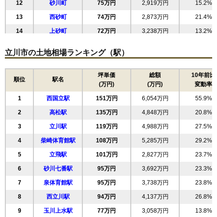
12
砂川町
75万円
2,919万円
15.2%
13
西砂町
74万円
2,873万円
21.4%
14
上砂町
72万円
3,238万円
13.2%
15
一番町
71万円
2,964万円
17.0%
立川市の土地相場ランキング（駅）
坪単価
総額
10年前比
順位
駅名
(万円)
(万円)
変動率
1
西国立駅
151万円
6,054万円
55.9%
2
高松駅
135万円
4,848万円
20.8%
3
立川駅
119万円
4,988万円
27.5%
4
柴崎体育館駅
108万円
5,285万円
29.2%
5
立飛駅
101万円
2,827万円
23.7%
6
砂川七番駅
95万円
3,692万円
23.3%
7
泉体育館駅
95万円
3,738万円
23.8%
8
西立川駅
94万円
4,137万円
26.8%
9
玉川上水駅
77万円
3,058万円
13.8%