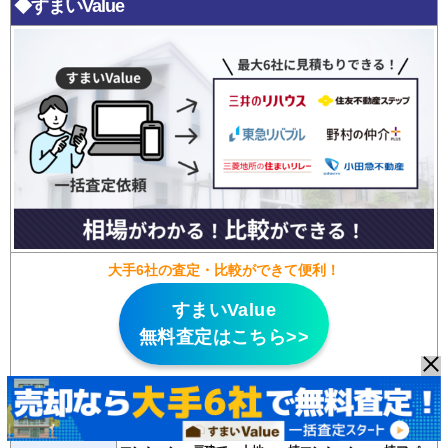
◆すまいValue
大手6社の査定・比較ができて便利！
すまいValue
無料査定はこちら>>
特徴
・
大手不動産会社6社が運営
する一括査定サイト