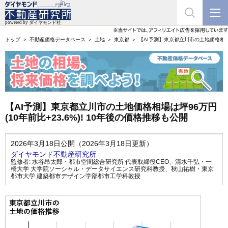
トップ
不動産価格データベース
土地
東京都
【AI予測】東京都立川市の土地価格相場は坪
【AI予測】東京都立川市の土地価格相場は坪96万円
(10年前比+23.6%)! 10年後の価格推移も公開
2026年3月18日公開（2026年3月18日更新）
ダイヤモンド不動産研究所
監修者:
水谷昂太郎・都市空間総合研究所 代表取締役CEO
、
清水千弘・一
橋大学 大学院ソーシャル・データサイエンス研究科教授
、
秋山祐樹・東京
都市大学 建築都市デザイン学部都市工学科教授