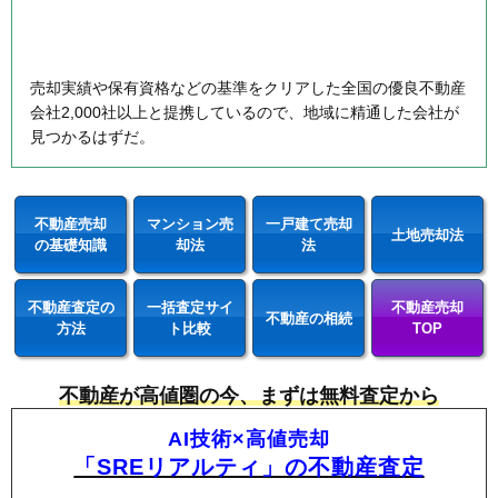
売却実績や保有資格などの基準をクリアした全国の優良不動産
会社2,000社以上と提携しているので、地域に精通した会社が
見つかるはずだ。
不動産売却
マンション売
一戸建て売却
土地売却法
の基礎知識
却法
法
不動産査定の
一括査定サイ
不動産売却
不動産の相続
方法
ト比較
TOP
不動産が高値圏の今、まずは無料査定から
AI技術×高値売却
「SREリアルティ」の不動産査定