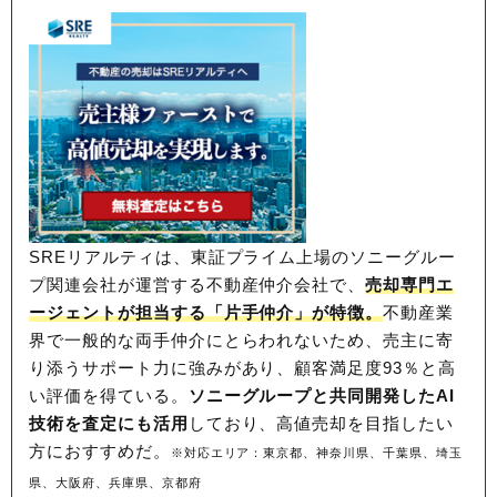
SREリアルティは、東証プライム上場のソニーグルー
プ関連会社が運営する不動産仲介会社で、
売却専門エ
ージェントが担当する「片手仲介」が特徴。
不動産業
界で一般的な両手仲介にとらわれないため、
売主に寄
り添うサポート力に強みがあり、顧客満足度93％と高
い評価を得ている。
ソニーグループと共同開発したAI
技術を査定にも活用
しており、高値売却を目指したい
方におすすめだ。
※対応エリア：東京都、神奈川県、千葉県、埼玉
県、大阪府、兵庫県、京都府