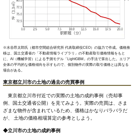
曙町
西国立駅
一番町
立川駅
柏町
上砂町
西立川駅
幸町
玉川上水駅
栄町
柴崎町
武蔵砂川駅
砂川町
高松町
西武立川駅
錦町
西砂町
柴崎体育館駅
羽衣町
富士見町
高松駅
立飛駅
緑町
若葉町
泉体育館駅
砂川七番駅
※水谷昂太郎氏（都市空間総合研究所 代表取締役CEO）の協力で作成。価格推
移は、国土交通省の「
不動産情報ライブラリ
」の不動産取引価格情報をもと
に、AI（機械学習）による予測モデル「LightGBM」の手法で算出した。エリア
全体の平均的な価格傾向を示すもので、個別物件の実際の取引価格とは異なる
場合がある。
東京都立川市の土地の過去の売買事例
東京都立川市付近での実際の土地の成約事例（売却事
例、国土交通省公開）を見てみよう。実際の売買は、さま
ざまな物件が含まれているため、価格はかなりバラバラだ
が、 土地の価格相場算定の参考としよう。
◆立川市の土地の成約事例