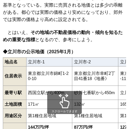
基準となっている。実際に売買される地価とは多少の乖離
がある。都心では実際の価格より安めになっており、郊外
では実際の価格より高めに設定されてる。
とはいえ、
その地域の不動産価格の動向・傾向を知るた
めの重要な指標
となるので、参考にしよう。
◆立川市の公示地価（2025年1月）
地点名
立川市-1
立川市-2
立川
東京都立川市錦町1-2
東京都立川市幸町2丁
東京
住居表示
0-10
目41番18《地番》
-11-
最寄り駅
西国立駅から400m
砂川七番駅から450m
立川
土地面積
171㎡
132㎡
165
スクロールできます
用途区分
第1種住居地域
第1種住居地域
第1
144万円/坪
87万円/坪
12