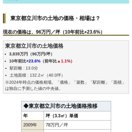
東京都立川市の土地の価格・相場は？
東京都立川市の土地の価格・相場は？
現在の価格は、96万円／坪（10年前比+23.6%）
価格を詳細に分析しよう
現在の価格は、96万円／坪（10年前比+23.6%）
駅からの徒歩距離で価格はどうなる？
東京都立川市の土地価格
東京都立川市の土地の過去の売買事例
3,839万円（96万円/坪）
公示地価はいくら
10年前比
+23.6%
（前年比
▲1.1%
）
エリアの将来性を人口予想から検討しよう
駅距離 : 13.0分
自分の年収でいくらの不動産が買える？
土地面積 : 132.2㎡（40.0坪）
※2024年時点の価格相場。「価格」「築数」「駅距離」「面積」
は独自に予測した値の中央値。
◆東京都立川市の土地価格推移
年
坪（3.3㎡）単価
2009年
78万円／坪