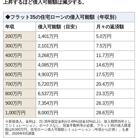
上昇するほど借入可能額は減少する。
◆フラット35の住宅ローンの借入可能額（年収別）
年収
借入可能額（目安）
月々の返済額
200万円
1,401万円
5.0万円
300万円
2,101万円
7.5万円
400万円
3,268万円
11.7万円
500万円
4,085万円
14.6万円
600万円
4,903万円
17.5万円
700万円
5,720万円
20.4万円
800万円
6,537万円
23.3万円
900万円
7,354万円
26.3万円
1,000万円
8,000万円
28.6万円
※新規借入。金利は、21-35年固定金利が2.49%(頭金10%以上)、借入期間35年とし
てシミュレーション。ボーナスなし、別途手数料等が必要。フラット35の借入限度
額は8,000万円。
住宅ローン借入可能額シミュレーション（年収から計算）
」を参
照。2026年8月調査