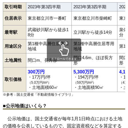
取引時期
2023年第3四半期
2023年第3四半期
20
住居表示
東京都立川市一番町
東京都立川市柴崎町
東京
武蔵砂川駅から徒歩1
泉体
最寄駅
立川駅から徒歩14分
8分
分
第1種中高層住居専用
第1種中高層住居専用
用途区分
第1
地域
地域
間口4.6m、ほぼ長方
間口
スクロールできます
土地属性
間口m、長方形
形
形
300万円
5,300万円
4,1
・17万円/坪
・194万円/坪
・1
取引価格
（5.0万円/m²）
（59万円/m²）
（41
・土地面積60㎡
・土地面積90㎡
・土
※参考：国土交通省「
不動産情報ライブラリ
」
■公示地価はいくら？
公示地価は、国土交通省が毎年1月1日時点における土地
の価格を公表しているもので、固定資産税などを算定する