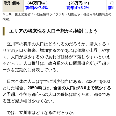
取引価格
（44万円/㎡）
（26万円/㎡）
（3
前年比+7.4%
前年比+5.2%
前年
※出所：国土交通省「
不動産情報ライブラリ・地価公示・都道府県地価調査の
検索
」
エリアの将来性を人口予想から検討しよう
立川市の将来の人口はどうなるのだろうか。購入するエ
リアの人口が将来、増加するのであれば価格が上昇しやす
く、人口が減少するのであれば価格が下落しやすいといえ
るだろう。人口推計は、政府系の人口問題研究所が予想デ
ータを定期的に発表している。
日本全体の人口はすでに減少傾向にある。2020年を100
とした場合、
2050年には、全国の人口は83.0まで減少する
と予想
。今後も都心への人口の移転は続くため、都会であ
るほど減少幅は少なくない。
では、立川市はどうなるのだろうか。