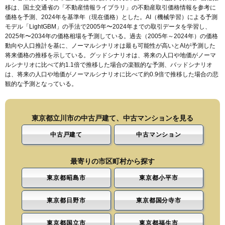
移は、国土交通省の「
不動産情報ライブラリ
」の不動産取引価格情報を参考に
価格を予測、2024年を基準年（現在価格）とした。AI（機械学習）による予測
モデル「LightGBM」の手法で2005年〜2024年までの取引データを学習し、
2025年〜2034年の価格相場を予測している。過去（2005年～2024年）の価格
動向や人口推計を基に、ノーマルシナリオは最も可能性が高いとAIが予測した
将来価格の推移を示している。グッドシナリオは、将来の人口や地価がノーマ
ルシナリオに比べて約1.1倍で推移した場合の楽観的な予測、バッドシナリオ
は、将来の人口や地価がノーマルシナリオに比べて約0.9倍で推移した場合の悲
観的な予測となっている。
東京都立川市の中古戸建て、中古マンションを見る
中古戸建て
中古マンション
最寄りの市区町村から探す
東京都昭島市
東京都小平市
東京都日野市
東京都国分寺市
東京都国立市
東京都福生市