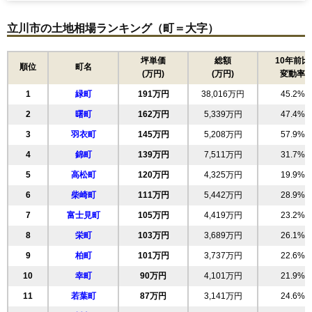
立川市の土地相場ランキング（町＝大字）
坪単価
総額
10年前比
順位
町名
(万円)
(万円)
変動率
1
緑町
191万円
38,016万円
45.2%
2
曙町
162万円
5,339万円
47.4%
3
羽衣町
145万円
5,208万円
57.9%
4
錦町
139万円
7,511万円
31.7%
5
高松町
120万円
4,325万円
19.9%
6
柴崎町
111万円
5,442万円
28.9%
7
富士見町
105万円
4,419万円
23.2%
8
栄町
103万円
3,689万円
26.1%
9
柏町
101万円
3,737万円
22.6%
10
幸町
90万円
4,101万円
21.9%
11
若葉町
87万円
3,141万円
24.6%