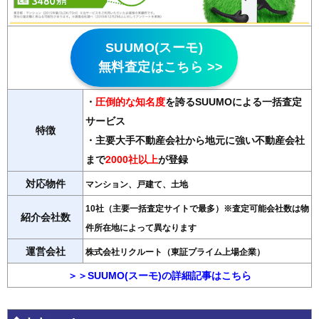
SUUMO(スーモ)
無料査定はこちら >>
・
圧倒的な知名度
を誇るSUUMOによる一括査定
サービス
特徴
・主要大手不動産会社から地元に強い不動産会社
まで
2000社以上
が登録
対応物件
マンション、戸建て、土地
10社（主要一括査定サイトで最多）※査定可能会社数は物
紹介会社数
件所在地によって異なります
運営会社
株式会社リクルート（東証プライム上場企業）
＞＞SUUMO(スーモ)の詳細記事はこちら