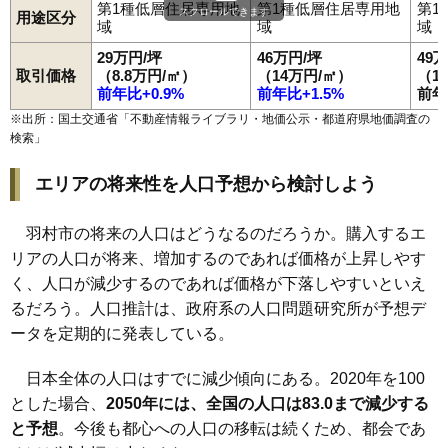
第1種低層住居専用地
第1種低層住居専用地
第1
スクロールできます
用途区分
域
域
域
29万円/坪
46万円/坪
49
取引価格
（8.8万円/㎡）
（14万円/㎡）
（1
前年比+0.9%
前年比+1.5%
前年
※出所：国土交通省「
不動産情報ライブラリ・地価公示・都道府県地価調査の
検索
」
エリアの将来性を人口予想から検討しよう
羽村市の将来の人口はどうなるのだろうか。購入するエ
リアの人口が将来、増加するのであれば価格が上昇しやす
く、人口が減少するのであれば価格が下落しやすいといえ
るだろう。人口推計は、政府系の人口問題研究所が予想デ
ータを定期的に発表している。
日本全体の人口はすでに減少傾向にある。2020年を100
とした場合、
2050年には、全国の人口は83.0まで減少する
と予想
。今後も都心への人口の移転は続くため、都会であ