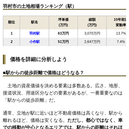
羽村市の土地相場ランキング（駅）
坪単価
総額
10年前比
順位
駅名
(万円)
(万円)
変動率
1
羽村駅
63万円
3,070万円
13.7%
2
小作駅
51万円
2,647万円
7.4%
価格を詳細に分析しよう
■駅からの徒歩距離で価格はどうなる？
土地の資産価値を決める要素は多数ある。広さ、地形、
接道状況、用途区分などの要素があるが、一番重要なのは
「駅からの徒歩距離」だ。
通常、立地が駅に近いほど不動産価格は高くなり、駅から
離れるほど、価格は安くなる。
ただし、都心ではなく、車
での移動が中心となるエリアでは、駅からの距離はそれほ