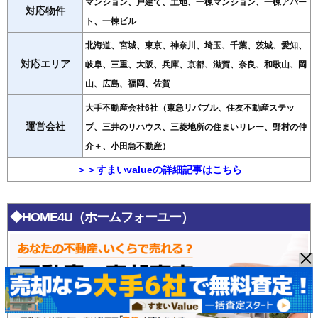
マンション、戸建て、土地、一棟マンション、一棟アパー
対応物件
ト、一棟ビル
北海道、宮城、東京、神奈川、埼玉、千葉、茨城、愛知、
対応エリア
岐阜、三重、大阪、兵庫、京都、滋賀、奈良、和歌山、岡
山、広島、福岡、佐賀
大手不動産会社6社（東急リバブル、住友不動産ステッ
運営会社
プ、三井のリハウス、三菱地所の住まいリレー、野村の仲
介＋、小田急不動産）
＞＞すまいvalueの詳細記事はこちら
◆HOME4U（ホームフォーユー）