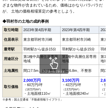
小作台
川崎
五ノ神
栄町
神明台
羽
羽加美
羽中
羽西
羽東
ざまな物件が含まれているため、価格はかなりバラバラだ
羽村駅
小作駅
富士見平
双葉町
緑ケ丘
が、 土地の価格相場算定の参考としよう。
◆羽村市の土地の成約事例
取引時期
2023年第4四半期
2023年第4四半期
20
住居表示
東京都羽村市川崎
東京都羽村市川崎
東京
最寄駅
羽村駅から徒歩15分
羽村駅から徒歩15分
羽村
第1種中高層住居専用
第1種中高層住居専用
第1
用途区分
地域
地域
地域
土地属性
間口7.5m、ほぼ整形
間口6.8m、不整形
間口
スクロールできます
2,000万円
3,100万円
2,6
・60万円/坪
・43万円/坪
・5
取引価格
（18万円/m²）
（13万円/m²）
（17
・土地面積110㎡
・土地面積240㎡
・土
※参考：国土交通省「
不動産情報ライブラリ
」