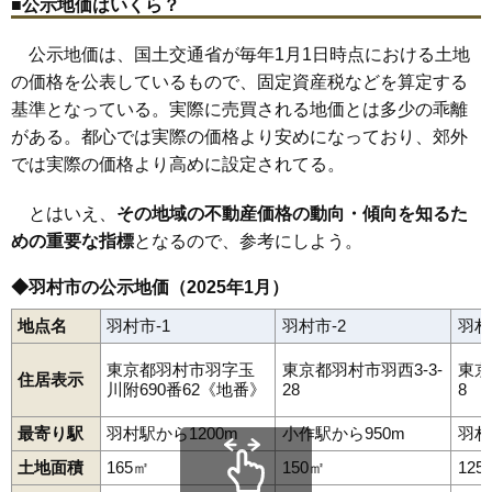
■公示地価はいくら？
公示地価は、国土交通省が毎年1月1日時点における土地
の価格を公表しているもので、固定資産税などを算定する
基準となっている。実際に売買される地価とは多少の乖離
がある。都心では実際の価格より安めになっており、郊外
では実際の価格より高めに設定されてる。
とはいえ、
その地域の不動産価格の動向・傾向を知るた
めの重要な指標
となるので、参考にしよう。
◆羽村市の公示地価（2025年1月）
地点名
羽村市-1
羽村市-2
羽村
東京都羽村市羽字玉
東京都羽村市羽西3-3-
東京
住居表示
川附690番62《地番》
28
8
最寄り駅
羽村駅から1200m
小作駅から950m
羽村
土地面積
165㎡
150㎡
125