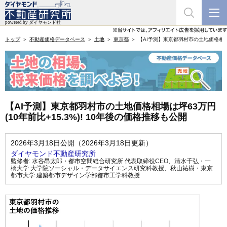
トップ
不動産価格データベース
土地
東京都
【AI予測】東京都羽村市の土地価格相場は坪
【AI予測】東京都羽村市の土地価格相場は坪63万円
(10年前比+15.3%)! 10年後の価格推移も公開
2026年3月18日公開（2026年3月18日更新）
ダイヤモンド不動産研究所
監修者:
水谷昂太郎・都市空間総合研究所 代表取締役CEO
、
清水千弘・一
橋大学 大学院ソーシャル・データサイエンス研究科教授
、
秋山祐樹・東京
都市大学 建築都市デザイン学部都市工学科教授