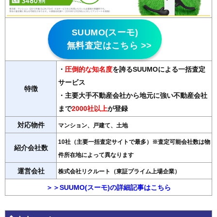
SUUMO(スーモ)
無料査定はこちら >>
・
圧倒的な知名度
を誇るSUUMOによる一括査定
サービス
特徴
・主要大手不動産会社から地元に強い不動産会社
まで
2000社以上
が登録
対応物件
マンション、戸建て、土地
10社（主要一括査定サイトで最多）※査定可能会社数は物
紹介会社数
件所在地によって異なります
運営会社
株式会社リクルート（東証プライム上場企業）
＞＞SUUMO(スーモ)の詳細記事はこちら