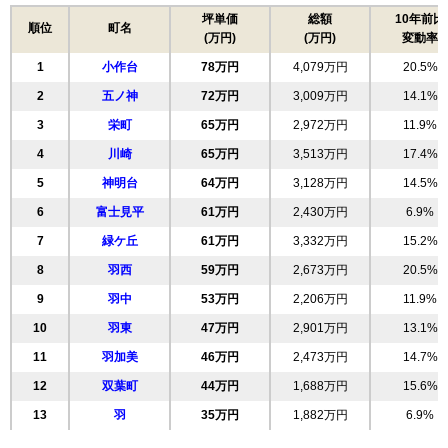
坪単価
総額
10年前比
順位
町名
(万円)
(万円)
変動率
1
小作台
78万円
4,079万円
20.5%
2
五ノ神
72万円
3,009万円
14.1%
3
栄町
65万円
2,972万円
11.9%
4
川崎
65万円
3,513万円
17.4%
5
神明台
64万円
3,128万円
14.5%
6
富士見平
61万円
2,430万円
6.9%
7
緑ケ丘
61万円
3,332万円
15.2%
8
羽西
59万円
2,673万円
20.5%
9
羽中
53万円
2,206万円
11.9%
10
羽東
47万円
2,901万円
13.1%
11
羽加美
46万円
2,473万円
14.7%
12
双葉町
44万円
1,688万円
15.6%
13
羽
35万円
1,882万円
6.9%