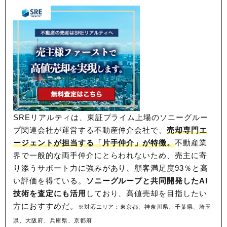
SREリアルティは、東証プライム上場のソニーグルー
プ関連会社が運営する不動産仲介会社で、
売却専門エ
ージェントが担当する「片手仲介」が特徴。
不動産業
界で一般的な両手仲介にとらわれないため、
売主に寄
り添うサポート力に強みがあり、顧客満足度93％と高
い評価を得ている。
ソニーグループと共同開発したAI
技術を査定にも活用
しており、高値売却を目指したい
方におすすめだ。
※対応エリア：東京都、神奈川県、千葉県、埼玉
県、大阪府、兵庫県、京都府