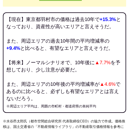
【現在】東京都羽村市の価格は過去10年で
+15.3%
と
なっており、資産性が高いエリアと言えそうだ。
また、周辺エリアの過去10年間の平均増減率の
+9.4%
と比べると、有望なエリアと言えそうだ。
【将来】ノーマルシナリオで、10年後に
▲7.7%
を予
想しており、少し注意が必要だ。
また、周辺エリアの10年後の平均増減率が
▲4.6%
で
あるのに比べると、必ずしも有望なエリアとは言え
ないだろう。
※周辺エリア平均は、周囲の市町村・都道府県の単純平均
※水谷昂太郎氏（都市空間総合研究所 代表取締役CEO）の協力で作成。価格推
移は、国土交通省の「
不動産情報ライブラリ
」の不動産取引価格情報を参考に