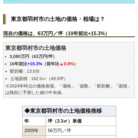
東京都羽村市の土地の価格・相場は？
東京都羽村市の土地の価格・相場は？
現在の価格は、63万円／坪（10年前比+15.3%）
価格を詳細に分析しよう
現在の価格は、63万円／坪（10年前比+15.3%）
駅からの徒歩距離で価格はどうなる？
東京都羽村市の土地価格
東京都羽村市の土地の過去の売買事例
3,080万円（63万円/坪）
公示地価はいくら
10年前比
+15.3%
（前年比
▲0.8%
）
エリアの将来性を人口予想から検討しよう
駅距離 : 13.0分
自分の年収でいくらの不動産が買える？
土地面積 : 162.0㎡（49.0坪）
※2024年時点の価格相場。「価格」「築数」「駅距離」「面積」
は独自に予測した値の中央値。
◆東京都羽村市の土地価格推移
年
坪（3.3㎡）単価
2009年
56万円／坪