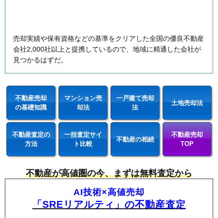
売却実績や保有資格などの基準をクリアした全国の優良不動産
会社2,000社以上と提携しているので、地域に精通した会社が
見つかるはずだ。
不動産売却
マンション売
一戸建て売却
土地売却法
の基礎知識
却法
法
不動産査定の
一括査定サイ
不動産売却
不動産の相続
方法
ト比較
TOP
不動産が高値圏の今、まずは無料査定から
AI技術×高値売却
「SREリアルティ」の不動産査定