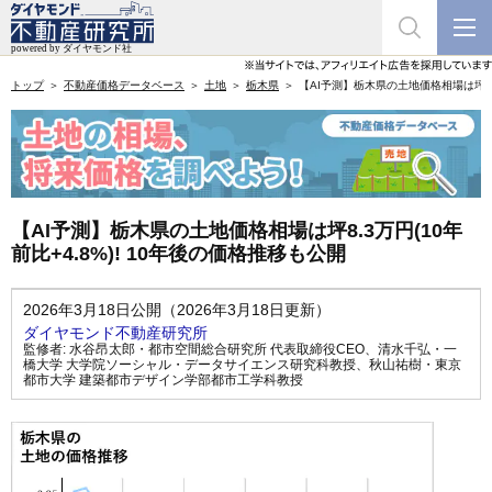
トップ
不動産価格データベース
土地
栃木県
【AI予測】栃木県の土地価格相場は坪8.3
【AI予測】栃木県の土地価格相場は坪8.3万円(10年
前比+4.8%)! 10年後の価格推移も公開
2026年3月18日公開（2026年3月18日更新）
ダイヤモンド不動産研究所
監修者:
水谷昂太郎・都市空間総合研究所 代表取締役CEO
、
清水千弘・一
橋大学 大学院ソーシャル・データサイエンス研究科教授
、
秋山祐樹・東京
都市大学 建築都市デザイン学部都市工学科教授