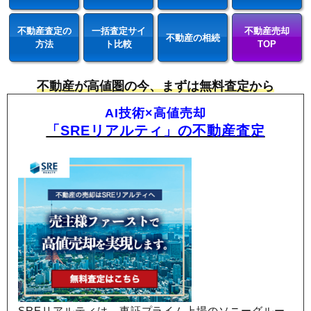
不動産査定の
一括査定サイ
不動産売却
不動産の相続
方法
ト比較
TOP
不動産が高値圏の今、まずは無料査定から
AI技術×高値売却
「SREリアルティ」の不動産査定
SREリアルティは、東証プライム上場のソニーグルー