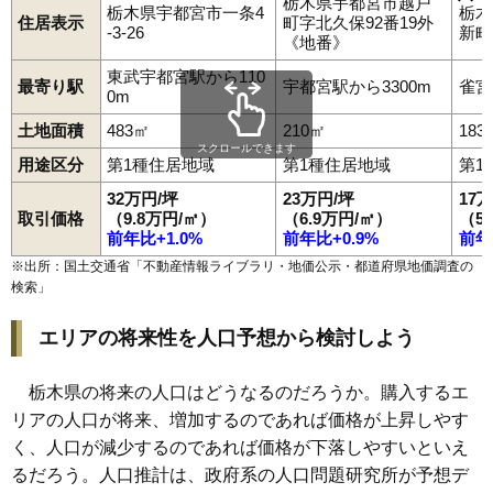
宇都宮市
足利市
栃木市
佐野市
鹿沼市
日光市
小山市
真岡市
栃木県宇都宮市越戸
栃木県宇都宮市一条4
栃木
大田原市
矢板市
那須塩原市
さくら市
那須烏山市
下野市
住居表示
町字北久保92番19外
-3-26
新町8
上三川町
益子町
茂木町
市貝町
芳賀町
壬生町
野木町
塩谷町
《地番》
高根沢町
那須町
那珂川町
東武宇都宮駅から110
最寄り駅
宇都宮駅から3300m
雀宮
0m
土地面積
483㎡
210㎡
183
スクロールできます
用途区分
第1種住居地域
第1種住居地域
第1
32万円/坪
23万円/坪
17
取引価格
（9.8万円/㎡）
（6.9万円/㎡）
（5
前年比+1.0%
前年比+0.9%
前年
※出所：国土交通省「
不動産情報ライブラリ・地価公示・都道府県地価調査の
検索
」
エリアの将来性を人口予想から検討しよう
栃木県の将来の人口はどうなるのだろうか。購入するエ
リアの人口が将来、増加するのであれば価格が上昇しやす
く、人口が減少するのであれば価格が下落しやすいといえ
るだろう。人口推計は、政府系の人口問題研究所が予想デ