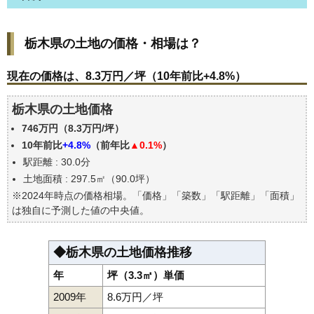
栃木県の土地の価格・相場は？
栃木県の土地の価格・相場は？
現在の価格は、8.3万円／坪（10年前比+4.8%）
価格を詳細に分析しよう
現在の価格は、8.3万円／坪（10年前比+4.8%）
駅からの徒歩距離で価格はどうなる？
栃木県の土地価格
栃木県の土地の過去の売買事例
746万円（8.3万円/坪）
公示地価はいくら
10年前比
+4.8%
（前年比
▲0.1%
）
エリアの将来性を人口予想から検討しよう
駅距離 : 30.0分
自分の年収でいくらの不動産が買える？
土地面積 : 297.5㎡（90.0坪）
※2024年時点の価格相場。「価格」「築数」「駅距離」「面積」
は独自に予測した値の中央値。
◆栃木県の土地価格推移
年
坪（3.3㎡）単価
2009年
8.6万円／坪