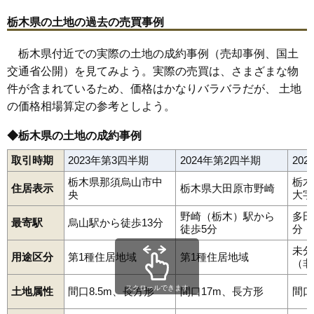
栃木県の土地の過去の売買事例
栃木県付近での実際の土地の成約事例（売却事例、国土
交通省公開）を見てみよう。実際の売買は、さまざまな物
件が含まれているため、価格はかなりバラバラだが、 土地
の価格相場算定の参考としよう。
◆栃木県の土地の成約事例
取引時期
2023年第3四半期
2024年第2四半期
20
栃木県那須烏山市中
栃木
住居表示
栃木県大田原市野崎
央
大字
野崎（栃木）駅から
多田
最寄駅
烏山駅から徒歩13分
徒歩5分
分
未分
用途区分
第1種住居地域
第1種住居地域
（非
スクロールできます
土地属性
間口8.5m、長方形
間口17m、長方形
間口