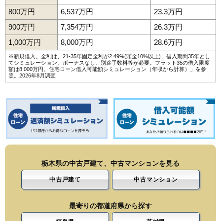
800万円
6,537万円
23.3万円
900万円
7,354万円
26.3万円
1,000万円
8,000万円
28.6万円
※新規借入。金利は、21-35年固定金利が2.49%(頭金10%以上)、借入期間35年とし
てシミュレーション。ボーナスなし、別途手数料等が必要。フラット35の借入限度
額は8,000万円。
住宅ローン借入可能額シミュレーション（年収から計算）
」を参
照。2026年8月調査
栃木県の中古戸建て、中古マンションを見る
中古戸建て
中古マンション
最寄りの都道府県から探す