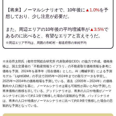
【将来】ノーマルシナリオで、10年後に
▲1.0%
を予
想しており、少し注意が必要だ。
また、周辺エリアの10年後の平均増減率が
▲3.5%
で
あるのに比べると、有望なエリアと言えそうだ。
※周辺エリア平均は、周囲の市町村・都道府県の単純平均
※水谷昂太郎氏（都市空間総合研究所 代表取締役CEO）の協力で作成。価格推
移は、国土交通省の「
不動産情報ライブラリ
」の不動産取引価格情報を参考に
価格を予測、2024年を基準年（現在価格）とした。AI（機械学習）による予測
モデル「LightGBM」の手法で2005年〜2024年までの取引データを学習し、
2025年〜2034年の価格相場を予測している。過去（2005年～2024年）の価格
動向や人口推計を基に、ノーマルシナリオは最も可能性が高いとAIが予測した
将来価格の推移を示している。グッドシナリオは、将来の人口や地価がノーマ
ルシナリオに比べて約1.1倍で推移した場合の楽観的な予測、バッドシナリオ
は、将来の人口や地価がノーマルシナリオに比べて約0.9倍で推移した場合の悲
観的な予測となっている。