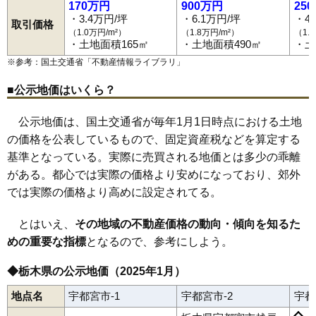
170万円
900万円
25
・3.4万円/坪
・6.1万円/坪
・4
取引価格
（1.0万円/m²）
（1.8万円/m²）
（1.
・土地面積165㎡
・土地面積490㎡
・土
※参考：国土交通省「
不動産情報ライブラリ
」
■公示地価はいくら？
公示地価は、国土交通省が毎年1月1日時点における土地
の価格を公表しているもので、固定資産税などを算定する
基準となっている。実際に売買される地価とは多少の乖離
がある。都心では実際の価格より安めになっており、郊外
では実際の価格より高めに設定されてる。
とはいえ、
その地域の不動産価格の動向・傾向を知るた
めの重要な指標
となるので、参考にしよう。
◆栃木県の公示地価（2025年1月）
地点名
宇都宮市-1
宇都宮市-2
宇都