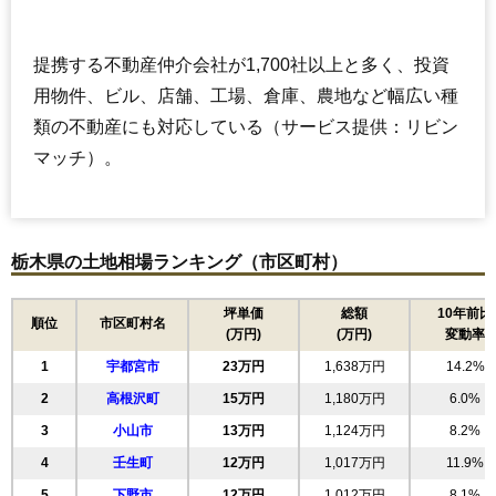
提携する不動産仲介会社が1,700社以上と多く、投資
用物件、ビル、店舗、工場、倉庫、農地など幅広い種
類の不動産にも対応している（サービス提供：リビン
マッチ）。
栃木県の土地相場ランキング（市区町村）
坪単価
総額
10年前比
順位
市区町村名
(万円)
(万円)
変動率
1
宇都宮市
23万円
1,638万円
14.2%
2
高根沢町
15万円
1,180万円
6.0%
3
小山市
13万円
1,124万円
8.2%
4
壬生町
12万円
1,017万円
11.9%
5
下野市
12万円
1,012万円
8.1%