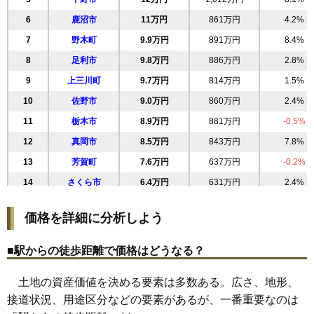
6
鹿沼市
11万円
861万円
4.2%
7
野木町
9.9万円
891万円
8.4%
8
足利市
9.8万円
886万円
2.8%
9
上三川町
9.7万円
814万円
1.5%
10
佐野市
9.0万円
860万円
2.4%
11
栃木市
8.9万円
881万円
-0.5%
12
真岡市
8.5万円
843万円
7.8%
13
芳賀町
7.6万円
637万円
-0.2%
14
さくら市
6.4万円
631万円
2.4%
15
大田原市
6.1万円
582万円
-0.0%
価格を詳細に分析しよう
16
市貝町
5.6万円
472万円
-1.3%
17
矢板市
4.8万円
448万円
-1.8%
■駅からの徒歩距離で価格はどうなる？
18
益子町
4.7万円
498万円
0.6%
土地の資産価値を決める要素は多数ある。広さ、地形、
19
茂木町
4.3万円
390万円
-1.7%
接道状況、用途区分などの要素があるが、一番重要なのは
20
那須塩原市
4.0万円
346万円
-17.7%