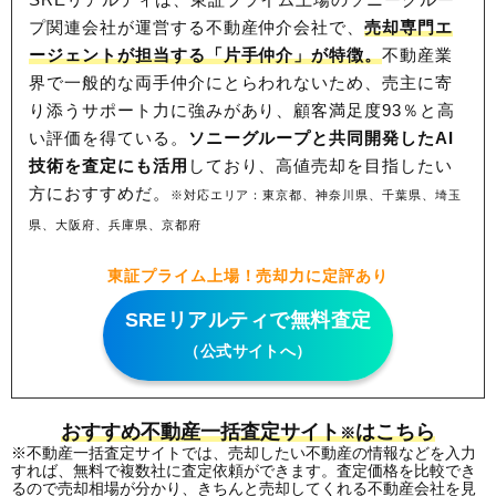
プ関連会社が運営する不動産仲介会社で、
売却専門エ
ージェントが担当する「片手仲介」が特徴。
不動産業
界で一般的な両手仲介にとらわれないため、
売主に寄
り添うサポート力に強みがあり、顧客満足度93％と高
い評価を得ている。
ソニーグループと共同開発したAI
技術を査定にも活用
しており、高値売却を目指したい
方におすすめだ。
※対応エリア：東京都、神奈川県、千葉県、埼玉
県、大阪府、兵庫県、京都府
東証プライム上場！売却力に定評あり
SREリアルティで無料査定
（公式サイトへ）
おすすめ不動産一括査定サイト
はこちら
※
※不動産一括査定サイトでは、売却したい不動産の情報などを入力
すれば、無料で複数社に査定依頼ができます。査定価格を比較でき
るので売却相場が分かり、きちんと売却してくれる不動産会社を見