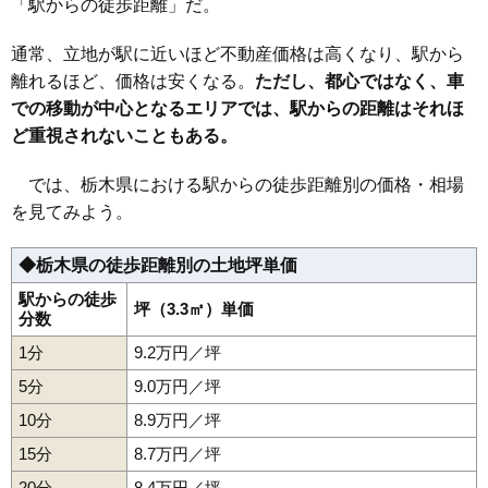
「駅からの徒歩距離」だ。
21
日光市
3.8万円
338万円
-13.2%
22
那須烏山市
3.7万円
353万円
-2.6%
通常、立地が駅に近いほど不動産価格は高くなり、駅から
離れるほど、価格は安くなる。
23
那珂川町
3.4万円
ただし、都心ではなく、車
321万円
-7.3%
での移動が中心となるエリアでは、駅からの距離はそれほ
24
塩谷町
3.0万円
209万円
-12.9%
ど重視されないこともある。
25
那須町
0.8万円
123万円
-48.3%
では、栃木県における駅からの徒歩距離別の価格・相場
を見てみよう。
◆栃木県の徒歩距離別の土地坪単価
駅からの徒歩
坪（3.3㎡）単価
分数
1分
9.2万円／坪
5分
9.0万円／坪
10分
8.9万円／坪
15分
8.7万円／坪
20分
8.4万円／坪