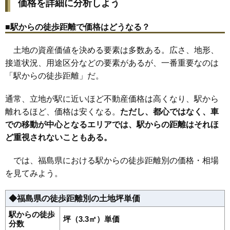
価格を詳細に分析しよう
16
本宮市
6.4万円
591万円
0.7%
17
矢吹町
5.8万円
771万円
-2.2%
■駅からの徒歩距離で価格はどうなる？
18
棚倉町
5.5万円
557万円
-3.1%
土地の資産価値を決める要素は多数ある。広さ、地形、
19
双葉町
5.5万円
759万円
-7.9%
接道状況、用途区分などの要素があるが、一番重要なのは
20
石川町
5.3万円
497万円
0.8%
「駅からの徒歩距離」だ。
21
大玉村
5.2万円
495万円
-0.3%
22
猪苗代町
5.1万円
518万円
-0.8%
通常、立地が駅に近いほど不動産価格は高くなり、駅から
離れるほど、価格は安くなる。
23
会津美里町
5.0万円
ただし、都心ではなく、車
517万円
-4.5%
での移動が中心となるエリアでは、駅からの距離はそれほ
24
富岡町
4.7万円
626万円
-6.9%
ど重視されないこともある。
25
田村市
4.7万円
464万円
-5.6%
26
広野町
4.6万円
606万円
-4.2%
では、福島県における駅からの徒歩距離別の価格・相場
27
楢葉町
4.4万円
698万円
-6.5%
を見てみよう。
28
西郷村
4.3万円
427万円
-8.1%
◆福島県の徒歩距離別の土地坪単価
29
南会津町
4.2万円
362万円
-7.9%
駅からの徒歩
30
小野町
4.1万円
438万円
-10.1%
坪（3.3㎡）単価
分数