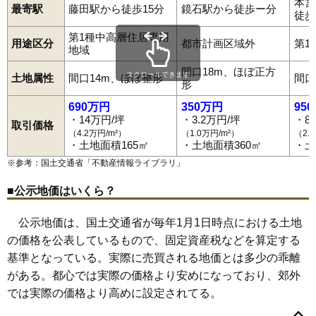
本宮
最寄駅
藤田駅から徒歩15分
鏡石駅から徒歩ー分
徒歩
第1種中高層住居専用
用途区分
都市計画区域外
第1
地域
間口18m、ほぼ正方
スクロールできます
土地属性
間口14m、ほぼ整形
間口
形
690万円
350万円
95
・14万円/坪
・3.2万円/坪
・8
取引価格
（4.2万円/m²）
（1.0万円/m²）
（2.
・土地面積165㎡
・土地面積360㎡
・土
※参考：国土交通省「
不動産情報ライブラリ
」
■公示地価はいくら？
公示地価は、国土交通省が毎年1月1日時点における土地
の価格を公表しているもので、固定資産税などを算定する
基準となっている。実際に売買される地価とは多少の乖離
がある。都心では実際の価格より安めになっており、郊外
では実際の価格より高めに設定されてる。
福島市
会津若松市
郡山市
いわき市
白河市
須賀川市
喜多方市
相馬市
二本松市
田村市
南相馬市
伊達市
本宮市
桑折町
国見町