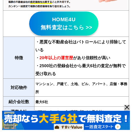
HOME4U
無料査定はこちら >>
・悪質な不動産会社はパトロールにより排除して
いる
特徴
・
20年以上の運営歴
があり信頼性が高い
・2500社の登録会社から最大6社の査定が無料で
受け取れる
マンション、戸建て、土地、ビル、アパート、店舗・事務
対応物件
所
紹介会社数
最大6社
運営会社
NTTデータ・ウィズ（東証プライム子会社）
＞＞HOME4Uの詳細記事はこちら