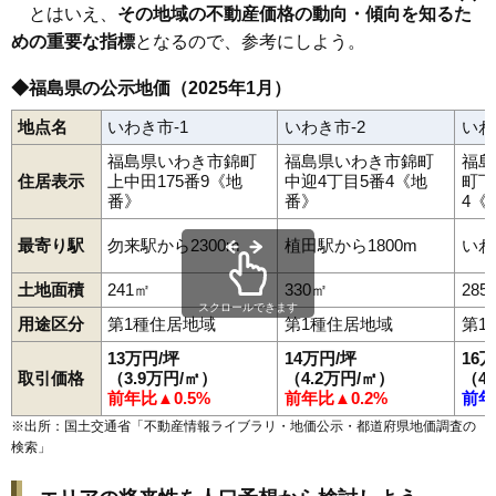
川俣町
大玉村
鏡石町
天栄村
下郷町
只見町
南会津町
北塩原村
とはいえ、
その地域の不動産価格の動向・傾向を知るた
西会津町
磐梯町
猪苗代町
会津坂下町
湯川村
柳津町
三島町
金山町
会津美里町
西郷村
泉崎村
中島村
矢吹町
棚倉町
矢祭町
めの重要な指標
となるので、参考にしよう。
塙町
鮫川村
石川町
玉川村
平田村
浅川町
古殿町
三春町
小野町
広野町
楢葉町
富岡町
川内村
大熊町
双葉町
浪江町
新地町
◆福島県の公示地価（2025年1月）
飯舘村
地点名
いわき市-1
いわき市-2
いわ
福島県いわき市錦町
福島県いわき市錦町
福島
住居表示
上中田175番9《地
中迎4丁目5番4《地
町下
番》
番》
4《
最寄り駅
勿来駅から2300m
植田駅から1800m
いわ
土地面積
241㎡
330㎡
285
スクロールできます
用途区分
第1種住居地域
第1種住居地域
第1
13万円/坪
14万円/坪
16
取引価格
（3.9万円/㎡）
（4.2万円/㎡）
（4
前年比▲0.5%
前年比▲0.2%
前年
※出所：国土交通省「
不動産情報ライブラリ・地価公示・都道府県地価調査の
検索
」