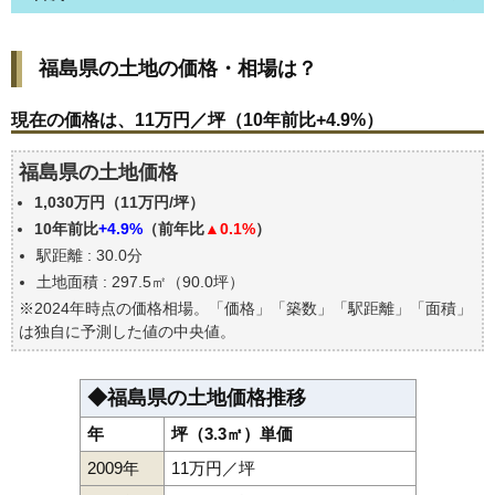
福島県の土地の価格・相場は？
福島県の土地の価格・相場は？
現在の価格は、11万円／坪（10年前比+4.9%）
価格を詳細に分析しよう
現在の価格は、11万円／坪（10年前比+4.9%）
駅からの徒歩距離で価格はどうなる？
福島県の土地価格
福島県の土地の過去の売買事例
1,030万円（11万円/坪）
公示地価はいくら
10年前比
+4.9%
（前年比
▲0.1%
）
エリアの将来性を人口予想から検討しよう
駅距離 : 30.0分
自分の年収でいくらの不動産が買える？
土地面積 : 297.5㎡（90.0坪）
※2024年時点の価格相場。「価格」「築数」「駅距離」「面積」
は独自に予測した値の中央値。
◆福島県の土地価格推移
年
坪（3.3㎡）単価
2009年
11万円／坪