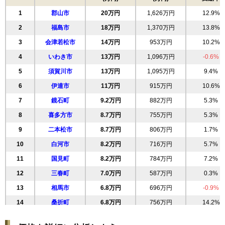
1
郡山市
20万円
1,626万円
12.9%
2
福島市
18万円
1,370万円
13.8%
3
会津若松市
14万円
953万円
10.2%
4
いわき市
13万円
1,096万円
-0.6%
5
須賀川市
13万円
1,095万円
9.4%
6
伊達市
11万円
915万円
10.6%
7
鏡石町
9.2万円
882万円
5.3%
8
喜多方市
8.7万円
755万円
5.3%
9
二本松市
8.7万円
806万円
1.7%
10
白河市
8.2万円
716万円
5.7%
11
国見町
8.2万円
784万円
7.2%
12
三春町
7.0万円
587万円
0.3%
13
相馬市
6.8万円
696万円
-0.9%
14
桑折町
6.8万円
756万円
14.2%
15
南相馬市
6.5万円
830万円
-5.5%