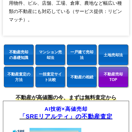
用物件、ビル、店舗、工場、倉庫、農地など幅広い種
類の不動産にも対応している（サービス提供：リビン
マッチ）。
不動産売却
マンション売
一戸建て売却
土地売却法
の基礎知識
却法
法
不動産査定の
一括査定サイ
不動産売却
不動産の相続
方法
ト比較
TOP
不動産が高値圏の今、まずは無料査定から
AI技術×高値売却
「SREリアルティ」の不動産査定