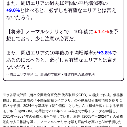
また、周辺エリアの過去10年間の平均増減率の
+9.0%
と比べると、必ずしも有望なエリアとは言え
ないだろう。
【将来】ノーマルシナリオで、10年後に
▲1.4%
を予
想しており、少し注意が必要だ。
また、周辺エリアの10年後の平均増減率が
+3.8%
で
あるのに比べると、必ずしも有望なエリアとは言え
ないだろう。
※周辺エリア平均は、周囲の市町村・都道府県の単純平均
※水谷昂太郎氏（都市空間総合研究所 代表取締役CEO）の協力で作成。価格推
移は、国土交通省の「
不動産情報ライブラリ
」の不動産取引価格情報を参考に
価格を予測、2024年を基準年（現在価格）とした。AI（機械学習）による予測
モデル「LightGBM」の手法で2005年〜2024年までの取引データを学習し、
2025年〜2034年の価格相場を予測している。過去（2005年～2024年）の価格
動向や人口推計を基に、ノーマルシナリオは最も可能性が高いとAIが予測した