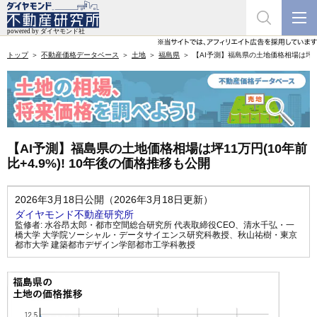
トップ
不動産価格データベース
土地
福島県
【AI予測】福島県の土地価格相場は坪11万
【AI予測】福島県の土地価格相場は坪11万円(10年前
比+4.9%)! 10年後の価格推移も公開
2026年3月18日公開（2026年3月18日更新）
ダイヤモンド不動産研究所
監修者:
水谷昂太郎・都市空間総合研究所 代表取締役CEO
、
清水千弘・一
橋大学 大学院ソーシャル・データサイエンス研究科教授
、
秋山祐樹・東京
都市大学 建築都市デザイン学部都市工学科教授