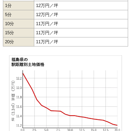
31
浅川町
4.0万円
406万円
-13.5%
1分
12万円／坪
32
玉川村
3.5万円
362万円
-7.8%
5分
12万円／坪
33
泉崎村
3.3万円
445万円
-6.2%
10分
11万円／坪
34
塙町
3.0万円
379万円
-13.4%
15分
11万円／坪
35
矢祭町
2.7万円
329万円
-13.0%
20分
11万円／坪
36
西会津町
2.7万円
228万円
-14.0%
37
新地町
2.7万円
364万円
-7.8%
38
川俣町
2.3万円
215万円
-17.5%
39
磐梯町
2.3万円
226万円
-18.9%
40
浪江町
2.2万円
257万円
-27.9%
41
大熊町
2.0万円
260万円
-25.1%
42
湯川村
2.0万円
248万円
-14.9%
43
柳津町
1.9万円
150万円
-27.9%
44
平田村
1.6万円
182万円
-29.8%
45
下郷町
1.6万円
136万円
-20.7%
46
会津坂下町
1.5万円
147万円
-33.7%