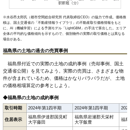
47
古殿町
1.4万円
143万円
-33.0%
48
三島町
1.3万円
120万円
-24.1%
※水谷昂太郎氏（都市空間総合研究所 代表取締役CEO）の協力で作成。価格推
49
金山町
1.1万円
105万円
-20.0%
移は、国土交通省の「
不動産情報ライブラリ
」の不動産取引価格情報をもと
に、AI（機械学習）による予測モデル「LightGBM」の手法で算出した。エリア
50
北塩原村
1.1万円
189万円
-26.9%
全体の平均的な価格傾向を示すもので、個別物件の実際の取引価格とは異なる
51
鮫川村
1.1万円
116万円
-31.1%
場合がある。
52
飯舘村
1.1万円
136万円
-27.9%
福島県の土地の過去の売買事例
53
川内村
0.9万円
138万円
-21.8%
福島県付近での実際の土地の成約事例（売却事例、国土
54
中島村
0.9万円
119万円
-46.9%
交通省公開）を見てみよう。実際の売買は、さまざまな物
55
天栄村
0.9万円
129万円
-34.2%
件が含まれているため、価格はかなりバラバラだが、 土地
56
只見町
0.8万円
72万円
-36.1%
の価格相場算定の参考としよう。
◆福島県の土地の成約事例
取引時期
2024年第1四半期
2024年第1四半期
20
福島県伊達郡国見町
福島県岩瀬郡天栄村
住居表示
福島
大字藤田
大字飯豊