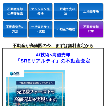
不動産売却
マンション売
一戸建て売却
土地売却法
の基礎知識
却法
法
不動産査定の
一括査定サイ
不動産売却
不動産の相続
方法
ト比較
TOP
不動産が高値圏の今、まずは無料査定から
AI技術×高値売却
「SREリアルティ」の不動産査定