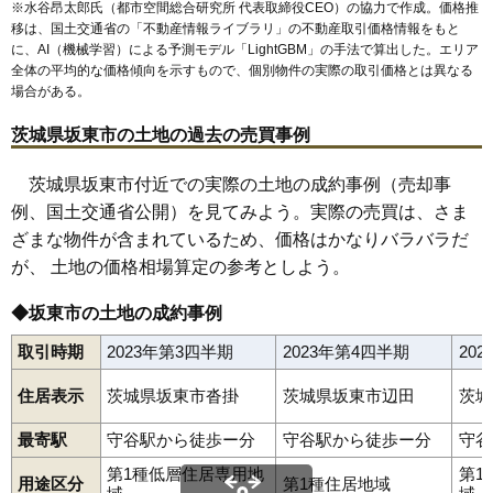
※水谷昂太郎氏（都市空間総合研究所 代表取締役CEO）の協力で作成。価格推
移は、国土交通省の「
不動産情報ライブラリ
」の不動産取引価格情報をもと
に、AI（機械学習）による予測モデル「LightGBM」の手法で算出した。エリア
全体の平均的な価格傾向を示すもので、個別物件の実際の取引価格とは異なる
場合がある。
茨城県坂東市の土地の過去の売買事例
茨城県坂東市付近での実際の土地の成約事例（売却事
例、国土交通省公開）を見てみよう。実際の売買は、さま
ざまな物件が含まれているため、価格はかなりバラバラだ
が、 土地の価格相場算定の参考としよう。
◆坂東市の土地の成約事例
取引時期
2023年第3四半期
2023年第4四半期
20
住居表示
茨城県坂東市沓掛
茨城県坂東市辺田
茨城
最寄駅
守谷駅から徒歩ー分
守谷駅から徒歩ー分
守谷
第1種低層住居専用地
第1
用途区分
第1種住居地域