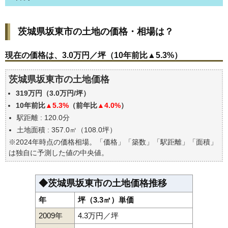
茨城県坂東市の土地の価格・相場は？
茨城県坂東市の土地の価格・相場は？
現在の価格は、3.0万円／坪（10年前比▲5.3%）
価格を詳細に分析しよう
現在の価格は、3.0万円／坪（10年前比▲5.3%）
駅からの徒歩距離で価格はどうなる？
茨城県坂東市の土地価格
茨城県坂東市の土地の過去の売買事例
319万円（3.0万円/坪）
公示地価はいくら
10年前比
▲5.3%
（前年比
▲4.0%
）
エリアの将来性を人口予想から検討しよう
駅距離 : 120.0分
自分の年収でいくらの不動産が買える？
土地面積 : 357.0㎡（108.0坪）
※2024年時点の価格相場。「価格」「築数」「駅距離」「面積」
は独自に予測した値の中央値。
◆茨城県坂東市の土地価格推移
年
坪（3.3㎡）単価
2009年
4.3万円／坪