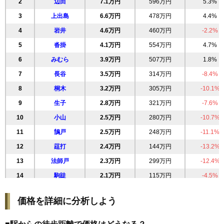
2
辺田
7.1万円
596万円
5.3%
3
上出島
6.6万円
478万円
4.4%
4
岩井
4.6万円
460万円
-2.2%
5
沓掛
4.1万円
554万円
4.7%
6
みむら
3.9万円
507万円
1.8%
7
長谷
3.5万円
314万円
-8.4%
8
桐木
3.2万円
305万円
-10.1%
9
生子
2.8万円
321万円
-7.6%
10
小山
2.5万円
280万円
-10.7%
11
鵠戸
2.5万円
248万円
-11.1%
12
莚打
2.4万円
144万円
-13.2%
13
法師戸
2.3万円
299万円
-12.4%
14
駒跿
2.1万円
115万円
-4.5%
15
借宿
2.1万円
209万円
-10.2%
価格を詳細に分析しよう
16
庄右衛門新田
2.0万円
68万円
-6.2%
17
馬立
2.0万円
218万円
-12.9%