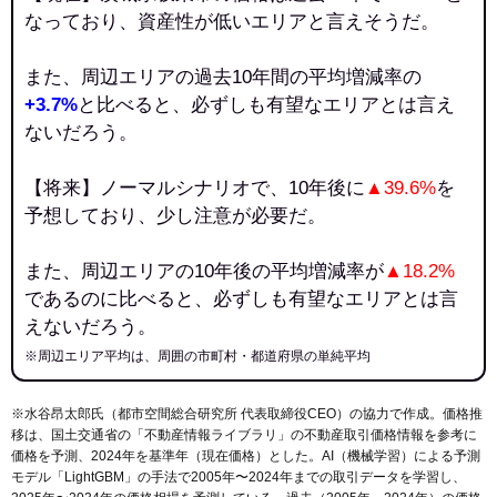
なっており、資産性が低いエリアと言えそうだ。
また、周辺エリアの過去10年間の平均増減率の
+3.7%
と比べると、必ずしも有望なエリアとは言え
ないだろう。
【将来】ノーマルシナリオで、10年後に
▲39.6%
を
予想しており、少し注意が必要だ。
また、周辺エリアの10年後の平均増減率が
▲18.2%
であるのに比べると、必ずしも有望なエリアとは言
えないだろう。
※周辺エリア平均は、周囲の市町村・都道府県の単純平均
※水谷昂太郎氏（都市空間総合研究所 代表取締役CEO）の協力で作成。価格推
移は、国土交通省の「
不動産情報ライブラリ
」の不動産取引価格情報を参考に
価格を予測、2024年を基準年（現在価格）とした。AI（機械学習）による予測
モデル「LightGBM」の手法で2005年〜2024年までの取引データを学習し、