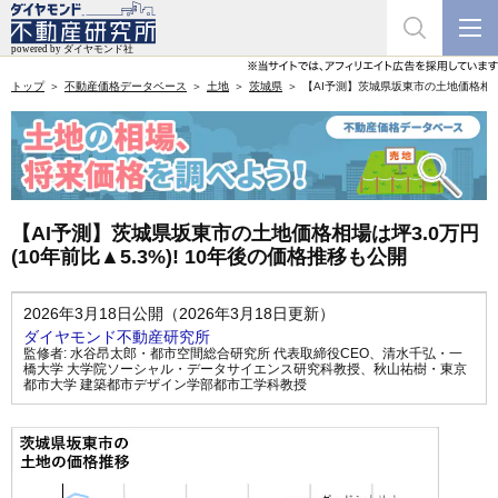
トップ
不動産価格データベース
土地
茨城県
【AI予測】茨城県坂東市の土地価格相場は坪
【AI予測】茨城県坂東市の土地価格相場は坪3.0万円
(10年前比▲5.3%)! 10年後の価格推移も公開
2026年3月18日公開（2026年3月18日更新）
ダイヤモンド不動産研究所
監修者:
水谷昂太郎・都市空間総合研究所 代表取締役CEO
、
清水千弘・一
橋大学 大学院ソーシャル・データサイエンス研究科教授
、
秋山祐樹・東京
都市大学 建築都市デザイン学部都市工学科教授