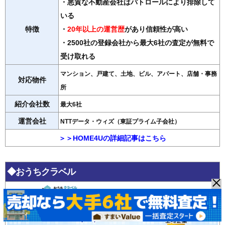
・悪質な不動産会社はパトロールにより排除して
いる
特徴
・
20年以上の運営歴
があり信頼性が高い
・2500社の登録会社から最大6社の査定が無料で
受け取れる
マンション、戸建て、土地、ビル、アパート、店舗・事務
対応物件
所
紹介会社数
最大6社
運営会社
NTTデータ・ウィズ（東証プライム子会社）
＞＞HOME4Uの詳細記事はこちら
◆おうちクラベル