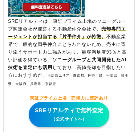
SREリアルティは、東証プライム上場のソニーグルー
プ関連会社が運営する不動産仲介会社で、
売却専門エ
ージェントが担当する「片手仲介」が特徴。
不動産業
界で一般的な両手仲介にとらわれないため、
売主に寄
り添うサポート力に強みがあり、顧客満足度93％と高
い評価を得ている。
ソニーグループと共同開発したAI
技術を査定にも活用
しており、高値売却を目指したい
方におすすめだ。
※対応エリア：東京都、神奈川県、千葉県、埼玉
県、大阪府、兵庫県、京都府
東証プライム上場！売却力に定評あり
SREリアルティで無料査定
（公式サイトへ）