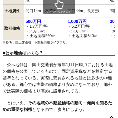
域
域
土地属性
間口14m、不整形
間口44m、長方形
間口
スクロールできます
500万円
1,000万円
30
・1.7万円/坪
・5.2万円/坪
・0
取引価格
（0.5万円/m²）
（1.6万円/m²）
（0.
・土地面積990㎡
・土地面積640㎡
・土
※参考：国土交通省「
不動産情報ライブラリ
」
■公示地価はいくら？
公示地価は、国土交通省が毎年1月1日時点における土地
の価格を公表しているもので、固定資産税などを算定する
基準となっている。実際に売買される地価とは多少の乖離
がある。都心では実際の価格より安めになっており、郊外
では実際の価格より高めに設定されてる。
とはいえ、
その地域の不動産価格の動向・傾向を知るた
めの重要な指標
となるので、参考にしよう。