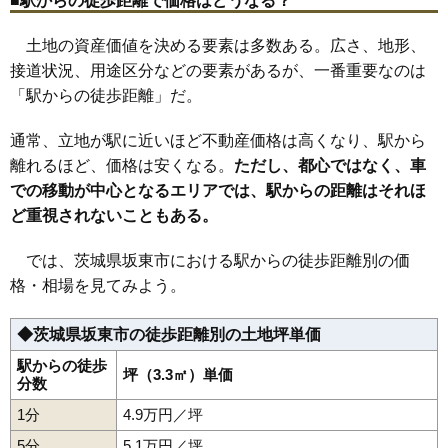
■駅からの徒歩距離で価格はどうなる？
18
逆井
1.8万円
291万円
-20.8%
土地の資産価値を決める要素は多数ある。広さ、地形、
19
中里
1.7万円
223万円
-22.6%
接道状況、用途区分などの要素があるが、一番重要なのは
20
幸田
1.6万円
213万円
-12.0%
「駅からの徒歩距離」だ。
21
寺久
1.6万円
158万円
-21.2%
22
弓田
1.6万円
249万円
-19.0%
通常、立地が駅に近いほど不動産価格は高くなり、駅から
離れるほど、価格は安くなる。
23
矢作
1.6万円
ただし、都心ではなく、車
157万円
-22.2%
での移動が中心となるエリアでは、駅からの距離はそれほ
24
猫実
1.5万円
216万円
-24.8%
ど重視されないこともある。
25
生子新田
1.3万円
242万円
-0.8%
26
内野山
1.3万円
155万円
-28.7%
では、茨城県坂東市における駅からの徒歩距離別の価
27
小泉
1.3万円
86万円
-20.7%
格・相場を見てみよう。
28
大口
1.2万円
39万円
-17.9%
◆茨城県坂東市の徒歩距離別の土地坪単価
29
山
1.1万円
104万円
-12.0%
駅からの徒歩
30
冨田
1.1万円
245万円
-20.0%
坪（3.3㎡）単価
分数
31
菅谷
0.9万円
251万円
-24.3%
1分
4.9万円／坪
5分
5.1万円／坪