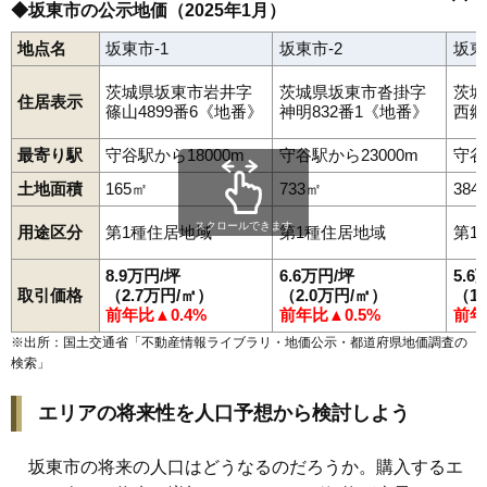
岩井
内野山
生子
生子新田
大口
小山
上出島
借宿
桐木
鵠戸
沓掛
◆坂東市の公示地価（2025年1月）
小泉
幸田
駒跿
逆井
庄右衛門新田
菅谷
寺久
冨田
中里
長谷
猫実
辺田
法師戸
馬立
みどり町
みむら
莚打
矢作
山
弓田
地点名
坂東市-1
坂東市-2
坂東
茨城県坂東市岩井字
茨城県坂東市沓掛字
茨城
住居表示
篠山4899番6《地番》
神明832番1《地番》
西郷
最寄り駅
守谷駅から18000m
守谷駅から23000m
守谷
土地面積
165㎡
733㎡
384
スクロールできます
用途区分
第1種住居地域
第1種住居地域
第1
8.9万円/坪
6.6万円/坪
5.6
取引価格
（2.7万円/㎡）
（2.0万円/㎡）
（1
前年比▲0.4%
前年比▲0.5%
前年
※出所：国土交通省「
不動産情報ライブラリ・地価公示・都道府県地価調査の
検索
」
エリアの将来性を人口予想から検討しよう
坂東市の将来の人口はどうなるのだろうか。購入するエ