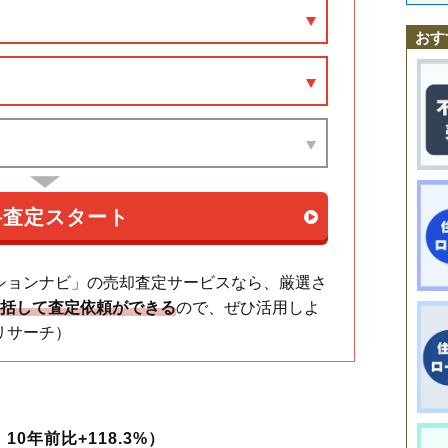
阿古曽町
石垣
江島台
岡田
神戸
桜島町
算所
寺家
庄野東
白子
白子駅
河曲駅
鈴鹿市駅
三日市駅
平田町駅
長太ノ浦駅
白子駅
鼓ケ浦駅
白子町
竹野
中旭が丘
長太旭町
西条
東旭が丘
東磯山
平田新町
磯山駅
玉垣駅
おす
南江島町
南玉垣町
山辺町
ションナビ」の売却査定サービスなら、厳選さ
一括して査定依頼ができる
ので、ぜひ活用しよ
リサーチ）
10年前比+118.3%）