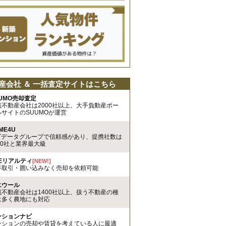
産会社 ＆ 一括査定サイトはこちら
UMO売却査定
載不動産会社は2000社以上、大手負動産ポー
ルサイトのSUUMOが運営
ME4U
TTデータグループで信頼感があり、提携社数は
00社と業界最大級
REリアルティ
[NEW!]
手取引・囲い込みなく売却を依頼可能
エウール
載不動産会社は1400社以上、扱う不動産の種
は多く農地にも対応
ンションナビ
ンションの売却や賃貸を考えている人に最適