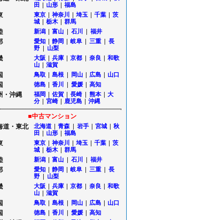
田
|
山形
|
福島
東
東京
|
神奈川
|
埼玉
|
千葉
|
茨
城
|
栃木
|
群馬
陸
新潟
|
富山
|
石川
|
福井
部
愛知
|
静岡
|
岐阜
|
三重
|
長
野
|
山梨
畿
大阪
|
兵庫
|
京都
|
奈良
|
和歌
山
|
滋賀
国
鳥取
|
島根
|
岡山
|
広島
|
山口
国
徳島
|
香川
|
愛媛
|
高知
州・沖縄
福岡
|
佐賀
|
長崎
|
熊本
|
大
分
|
宮崎
|
鹿児島
|
沖縄
■中古マンション
海道・東北
北海道
|
青森
|
岩手
|
宮城
|
秋
田
|
山形
|
福島
東
東京
|
神奈川
|
埼玉
|
千葉
|
茨
城
|
栃木
|
群馬
陸
新潟
|
富山
|
石川
|
福井
部
愛知
|
静岡
|
岐阜
|
三重
|
長
野
|
山梨
畿
大阪
|
兵庫
|
京都
|
奈良
|
和歌
山
|
滋賀
国
鳥取
|
島根
|
岡山
|
広島
|
山口
国
徳島
|
香川
|
愛媛
|
高知