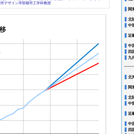
都市デザイン学部都市工学科教授
関
北
中
近
中
四
九
北
関
北
中
近
中
四