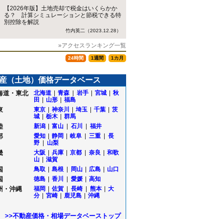
【2026年版】土地売却で税金はいくらかか
る？ 計算シミュレーションと節税できる特
別控除を解説
竹内英二（2023.12.28）
»アクセスランキング一覧
24時間
1週間
1カ月
産（土地）価格データベース
海道・東北
北海道
|
青森
|
岩手
|
宮城
|
秋
田
|
山形
|
福島
東
東京
|
神奈川
|
埼玉
|
千葉
|
茨
城
|
栃木
|
群馬
陸
新潟
|
富山
|
石川
|
福井
部
愛知
|
静岡
|
岐阜
|
三重
|
長
野
|
山梨
畿
大阪
|
兵庫
|
京都
|
奈良
|
和歌
山
|
滋賀
国
鳥取
|
島根
|
岡山
|
広島
|
山口
国
徳島
|
香川
|
愛媛
|
高知
州・沖縄
福岡
|
佐賀
|
長崎
|
熊本
|
大
分
|
宮崎
|
鹿児島
|
沖縄
>>不動産価格・相場データベーストップ