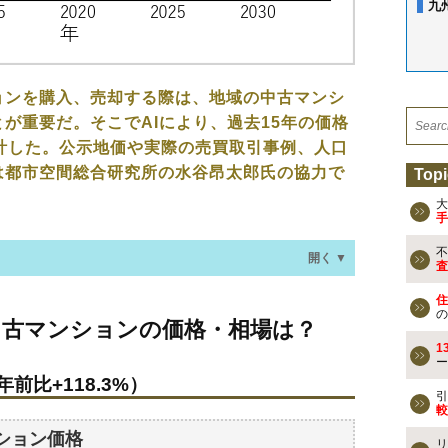
九
ョンを購入、売却する際は、地域の中古マンシ
が重要だ。そこでAIにより、過去15年の価格
計した。公示地価や実際の売買取引事例、人口
は都市空間総合研究所の水谷昂太郎氏の協力で
Topi
大
手
不
開く ▼
査
住
ョンの価格・相場は？
の
中古マンションの価格・相場は？
年前比+118.3%）
1
ー
年前比+118.3%）
なる？
引
較
ション価格
リ