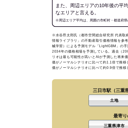
また、周辺エリアの10年後の平
なエリアと言える。
※周辺エリア平均は、周囲の市町村・都道府県
※水谷昂太郎氏（都市空間総合研究所 代表取
情報ライブラリ
」の不動産取引価格情報を参考
械学習）による予測モデル「LightGBM」の手
2034年の価格相場を予測している。過去（2
リオは最も可能性が高いとAIが予測した将来
価がノーマルシナリオに比べて約1.1倍で推
価がノーマルシナリオに比べて約0.9倍で推
三日市駅（三重
土地
最寄り
三重県津市