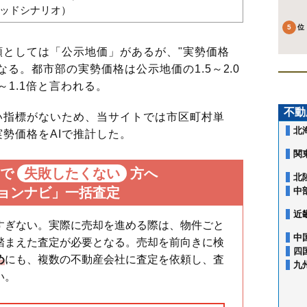
バッドシナリオ）
としては「公示地価」があるが、"実勢価格
る。都市部の実勢価格は公示地価の1.5～2.0
～1.1倍と言われる。
不動
指標がないため、当サイトでは市区町村単
北
勢価格をAIで推計した。
関
で
失敗したくない
方へ
北
ョンナビ」一括査定
中
近
すぎない。実際に売却を進める際は、物件ごと
中
踏まえた査定が必要となる。売却を前向きに検
四
め
にも、複数の不動産会社に査定を依頼し、査
九
い。