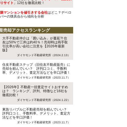
りサイト
」12社を徹底比較！
築マンションを値引きする会社
はどこ？デベロ
パーの懐具合から傾向を分析
産売却アクセスランキング
大手不動産仲介は「囲い込み」が蔓延?! 住
友は50%で三井は約40％！売却時は両手取
引比率が高い会社に注意を【2026年最新
版】
ダイヤモンド不動産研究所（2024.2.13）
住友不動産ステップ（旧住友不動産販売）に
売却を頼んでいい？ 評判口コミ、手数料
率、デメリット、査定方法などを辛口評価！
ダイヤモンド不動産研究所（2023.11.7）
【2026年】不動産一括査定サイトおすすめ
は？ ランキング、評判、特徴など16社を
徹底比較！
ダイヤモンド不動産研究所（2024.1.22）
東急リバブルに不動産売却を頼んでいい？
評判口コミ、手数料率、デメリット、査定方
法などを辛口評価！
ダイヤモンド不動産研究所（2023.11.7）