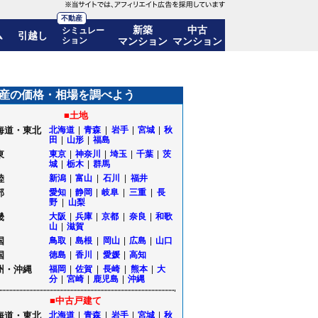
不動産
新築
中古
シミュレー
ム
引越し
ション
マンション
マンション
+118.3%)! 10年後の価格推移も公開
産の価格・相場を調べよう
■土地
海道・東北
北海道
|
青森
|
岩手
|
宮城
|
秋
田
|
山形
|
福島
東
東京
|
神奈川
|
埼玉
|
千葉
|
茨
城
|
栃木
|
群馬
陸
新潟
|
富山
|
石川
|
福井
部
愛知
|
静岡
|
岐阜
|
三重
|
長
野
|
山梨
畿
大阪
|
兵庫
|
京都
|
奈良
|
和歌
山
|
滋賀
国
鳥取
|
島根
|
岡山
|
広島
|
山口
国
徳島
|
香川
|
愛媛
|
高知
州・沖縄
福岡
|
佐賀
|
長崎
|
熊本
|
大
分
|
宮崎
|
鹿児島
|
沖縄
■中古戸建て
海道・東北
北海道
|
青森
|
岩手
|
宮城
|
秋