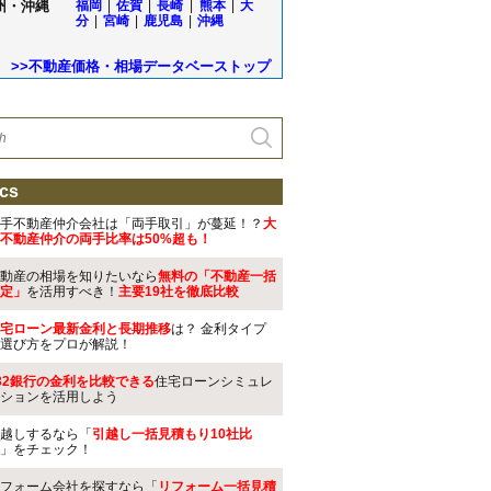
州・沖縄
福岡
|
佐賀
|
長崎
|
熊本
|
大
分
|
宮崎
|
鹿児島
|
沖縄
>>不動産価格・相場データベーストップ
cs
手不動産仲介会社は「両手取引」が蔓延！？
大
不動産仲介の両手比率は50%超も！
動産の相場を知りたいなら
無料の「不動産一括
定」
を活用すべき！
主要19社を徹底比較
宅ローン最新金利と長期推移
は？ 金利タイプ
選び方をプロが解説！
32銀行の金利を比較できる
住宅ローンシミュレ
ションを活用しよう
越しするなら「
引越し一括見積もり10社比
」をチェック！
フォーム会社を探すなら「
リフォーム一括見積