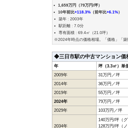
三日市駅(三重県)の中古マンシ
1,659万円（79万円/坪）
公示地価はいくら
10年前比
+118.3%
（前年比
+6.1%
）
エリアの将来性を人口予想から
築年 : 2003年
自分の年収でいくらの不動産が
駅距離 : 7.0分
専有面積 : 69.4㎡（21.0坪）
※2024年時点の価格相場。「価格」「
◆三日市駅の中古マンション価
年
坪（3.3㎡）単
2009年
31万円／坪
2014年
36万円／坪
2019年
55万円／坪
2024年
79万円／坪
2029年
103万円／坪
140万円/坪（
2034年
128万円/坪