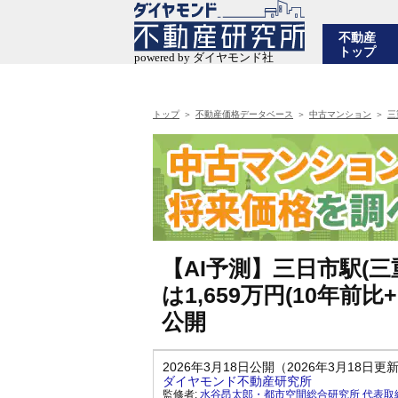
不動産
トップ
トップ
不動産価格データベース
中古マンション
三
【AI予測】三日市駅(
は1,659万円(10年前比
公開
2026年3月18日公開（2026年3月18日更
ダイヤモンド不動産研究所
監修者:
水谷昂太郎・都市空間総合研究所 代表取