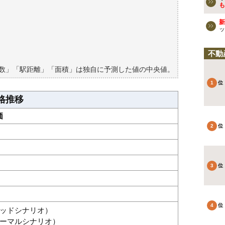
ョンの過去の売買事例
も
新
検討しよう
ッ
買える？
不動
築数」「駅距離」「面積」は独自に予測した値の中央値。
格推移
価
グッドシナリオ）
（ノーマルシナリオ）