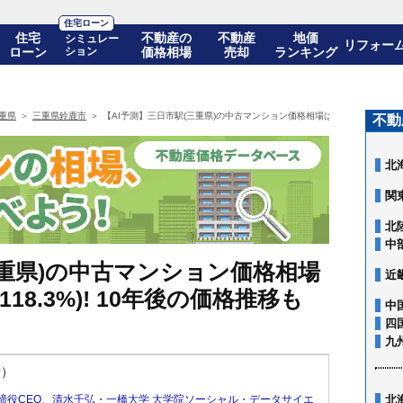
住宅ローン
住宅
不動産の
不動産
地価
シミュレー
リフォー
ローン
ション
価格相場
売却
ランキング
重県
三重県鈴鹿市
【AI予測】三日市駅(三重県)の中古マンション価格相場は1,659万円(10年前比
不動
北
関
北
中
三重県)の中古マンション価格相場
近
+118.3%)! 10年後の価格推移も
中
四
九
新）
締役CEO
、
清水千弘・一橋大学 大学院ソーシャル・データサイエ
北