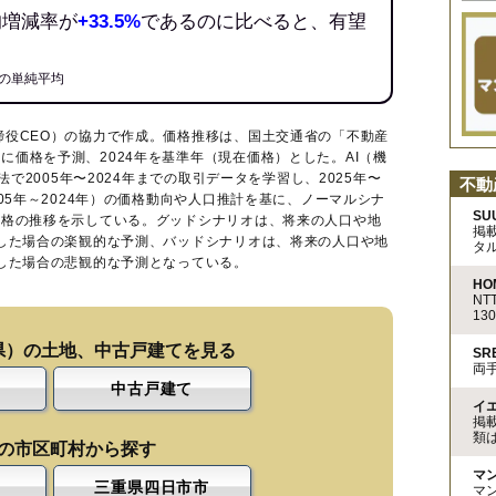
均増減率が
+33.5%
であるのに比べると、有望
の単純平均
締役CEO）の協力で作成。価格推移は、国土交通省の「
不動産
に価格を予測、2024年を基準年（現在価格）とした。AI（機
法で2005年〜2024年までの取引データを学習し、2025年〜
不動
005年～2024年）の価格動向や人口推計を基に、ノーマルシナ
SU
価格の推移を示している。グッドシナリオは、将来の人口や地
掲
移した場合の楽観的な予測、バッドシナリオは、将来の人口や地
タ
移した場合の悲観的な予測となっている。
HO
N
13
県）の土地、中古戸建てを見る
S
両
中古戸建て
イ
掲
類
の市区町村から探す
マ
三重県四日市市
マ