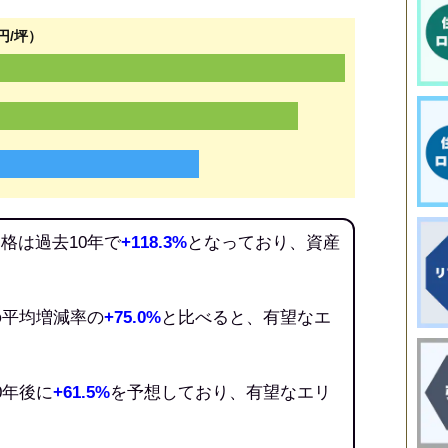
円/坪）
格は過去10年で
+118.3%
となっており、資産
の平均増減率の
+75.0%
と比べると、有望なエ
0年後に
+61.5%
を予想しており、有望なエリ