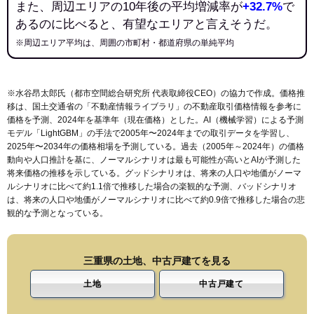
また、周辺エリアの10年後の平均増減率が
+32.7%
で
あるのに比べると、有望なエリアと言えそうだ。
※周辺エリア平均は、周囲の市町村・都道府県の単純平均
※水谷昂太郎氏（都市空間総合研究所 代表取締役CEO）の協力で作成。価格推
移は、国土交通省の「
不動産情報ライブラリ
」の不動産取引価格情報を参考に
価格を予測、2024年を基準年（現在価格）とした。AI（機械学習）による予測
モデル「LightGBM」の手法で2005年〜2024年までの取引データを学習し、
2025年〜2034年の価格相場を予測している。過去（2005年～2024年）の価格
動向や人口推計を基に、ノーマルシナリオは最も可能性が高いとAIが予測した
将来価格の推移を示している。グッドシナリオは、将来の人口や地価がノーマ
ルシナリオに比べて約1.1倍で推移した場合の楽観的な予測、バッドシナリオ
は、将来の人口や地価がノーマルシナリオに比べて約0.9倍で推移した場合の悲
観的な予測となっている。
三重県の土地、中古戸建てを見る
土地
中古戸建て