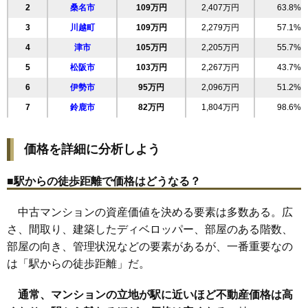
相場
2
桑名市
109万円
2,407万円
63.8%
(75.4万円/㎡~83.1万円/㎡)
3
川越町
109万円
2,279万円
57.1%
マンションナビで
4
津市
無料一括査定をする
105万円
2,205万円
55.7%
5
松阪市
103万円
2,267万円
43.7%
ベルカーサ富洲原
6
伊勢市
95万円
2,096万円
51.2%
住所
三重県三重郡川越町大字豊田
7
鈴鹿市
82万円
1,804万円
98.6%
交通
川越富洲原駅（6分）
価格を詳細に分析しよう
2,050万円～2,250万円
相場
(27.3万円/㎡~30.0万円/㎡)
■駅からの徒歩距離で価格はどうなる？
マンションナビで
無料一括査定をする
中古マンションの資産価値を決める要素は多数ある。広
さ、間取り、建築したディベロッパー、部屋のある階数、
サーパス東旭が丘ウエストスクエア
部屋の向き、管理状況などの要素があるが、一番重要なの
住所
三重県鈴鹿市東旭が丘3丁目
は「駅からの徒歩距離」だ。
交通
白子駅（24分）
通常、マンションの立地が駅に近いほど不動産価格は高