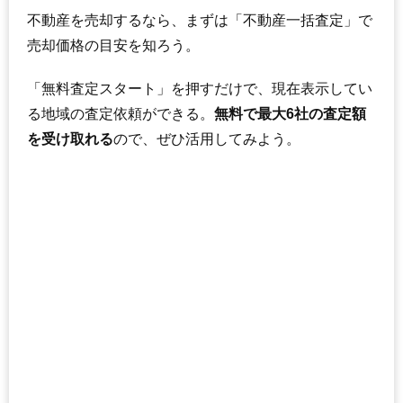
(22.3万円/㎡~24.9万円/㎡)
不動産を売却するなら、まずは「不動産一括査定」で
マンションナビで
売却価格の目安を知ろう。
無料一括査定をする
「無料査定スタート」を押すだけで、現在表示してい
サーパス諏訪町
る地域の査定依頼ができる。
無料で最大6社の査定額
住所
三重県四日市市諏訪町
を受け取れる
ので、ぜひ活用してみよう。
交通
近鉄四日市駅（7分）
2,870万円～3,070万円
相場
(39.3万円/㎡~42.1万円/㎡)
マンションナビで
無料一括査定をする
グランクレア四日市シーズンズフォート
住所
三重県四日市市久保田1丁目
交通
4,190万円～4,490万円
相場