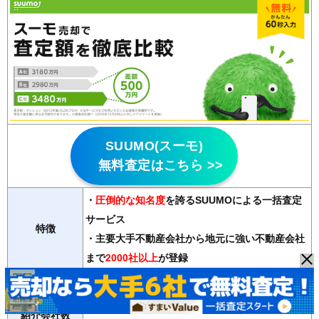
SUUMO(スーモ)
無料査定はこちら >>
・
圧倒的な知名度
を誇るSUUMOによる一括査定
サービス
特徴
・主要大手不動産会社から地元に強い不動産会社
まで
2000社以上
が登録
対応物件
マンション、戸建て、土地
10社（主要一括査定サイトで最多）※査定可能会社数は物
紹介会社数