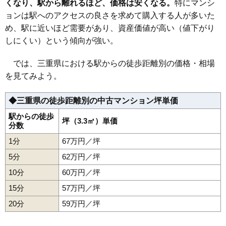
2,070万円～2,270万円
くなり、駅から離れるほど、価格は安くなる。
特にマンシ
相場
(25.2万円/㎡~27.7万円/㎡)
ョンは駅へのアクセスの良さを求めて購入する人が多いた
め、駅に近いほど需要があり、資産価値が高い（値下がり
マンションナビで
無料一括査定をする
しにくい）という傾向が強い。
プレサンスロジェ四日市諏訪町
では、三重県における駅からの徒歩距離別の価格・相場
を見てみよう。
住所
三重県四日市市諏訪町
交通
◆三重県の徒歩距離別の中古マンション坪単価
5,350万円～5,750万円
駅からの徒歩
相場
坪（3.3㎡）単価
分数
(65.2万円/㎡~70.1万円/㎡)
1分
67万円／坪
マンションナビで
無料一括査定をする
5分
62万円／坪
10分
60万円／坪
ライオンズマンション四日市城東町
15分
57万円／坪
住所
三重県四日市市城東町
20分
59万円／坪
交通
赤堀駅（5分）、近鉄四日市駅（15分）