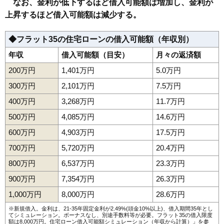
なお、金利が低下するほど借入可能額は増加し、金利が
上昇するほど借入可能額は減少する。
◆フラット35の住宅ローンの借入可能額（年収別）
年収
借入可能額（目安）
月々の返済額
200万円
1,401万円
5.0万円
300万円
2,101万円
7.5万円
400万円
3,268万円
11.7万円
500万円
4,085万円
14.6万円
600万円
4,903万円
17.5万円
700万円
5,720万円
20.4万円
800万円
6,537万円
23.3万円
900万円
7,354万円
26.3万円
1,000万円
8,000万円
28.6万円
※新規借入。金利は、21-35年固定金利が2.49%(頭金10%以上)、借入期間35年とし
てシミュレーション。ボーナスなし、別途手数料等が必要。フラット35の借入限度
額は8,000万円。
住宅ローン借入可能額シミュレーション（年収から計算）
」を参