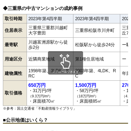
交通
近鉄四日市駅（7分）
◆三重県の中古マンションの成約事例
2,360万円～2,560万円
相場
取引時期
2023年第4四半期
2023年第4四半期
20
(29.5万円/㎡~32.0万円/㎡)
三重県三重郡川越町
三重
マンションナビで
住居表示
三重県松阪市川井町
大字豊田
丘7
無料一括査定をする
川越富洲原駅から徒
最寄駅
松阪駅から徒歩24分
ー駅
歩2分
ベルエージ富洲原
住所
三重県三重郡川越町大字豊田
用途区分
近隣商業地域
第1種住居地域
ー
交通
川越富洲原駅（5分）
1998年築、3LDK、S
2003年築、4LDK、R
スクロールできます
建物属性
年築
RC
C
990万円～1,190万円
相場
650万円
1,500万円
27
(14.6万円/㎡~17.5万円/㎡)
・31万円/坪
・58万円/坪
・1
取引価格
マンションナビで
（9.3万円/m²）
（18万円/m²）
（4.
・床面積70㎡
・床面積85㎡
・床
無料一括査定をする
※参考：国土交通省「
不動産情報ライブラリ
」
■公示地価はいくら？