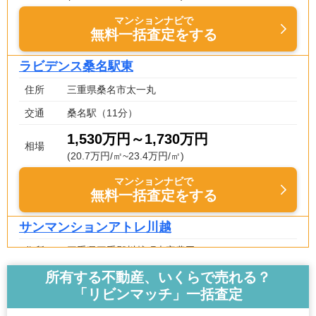
マンションナビで
無料一括査定をする
ラビデンス桑名駅東
住所
三重県桑名市太一丸
交通
桑名駅（11分）
1,530万円～1,730万円
相場
(20.7万円/㎡~23.4万円/㎡)
マンションナビで
無料一括査定をする
サンマンションアトレ川越
住所
三重県三重郡川越町大字豊田
交通
川越富洲原駅（2分）
所有する不動産、いくらで売れる？
「リビンマッチ」一括査定
1,670万円～1,870万円
相場