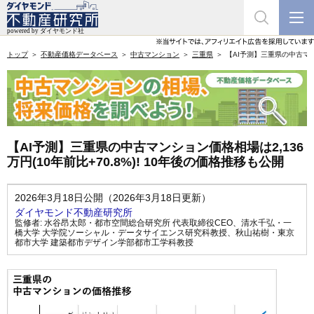
トップ
不動産価格データベース
中古マンション
三重県
【AI予測】三重県の中古マンシ
【AI予測】三重県の中古マンション価格相場は2,136
万円(10年前比+70.8%)! 10年後の価格推移も公開
2026年3月18日公開（2026年3月18日更新）
ダイヤモンド不動産研究所
監修者:
水谷昂太郎・都市空間総合研究所 代表取締役CEO
、
清水千弘・一
橋大学 大学院ソーシャル・データサイエンス研究科教授
、
秋山祐樹・東京
都市大学 建築都市デザイン学部都市工学科教授