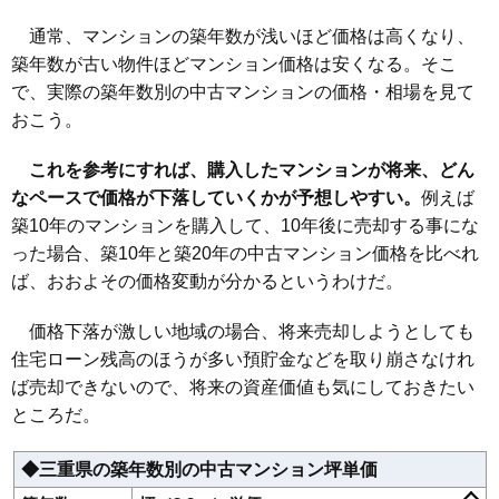
1,760万円～1,960万円
相場
通常、マンションの築年数が浅いほど価格は高くなり、
(20.5万円/㎡~22.8万円/㎡)
築年数が古い物件ほどマンション価格は安くなる。そこ
マンションナビで
で、実際の築年数別の中古マンションの価格・相場を見て
無料一括査定をする
おこう。
フォレスト阿古曽
これを参考にすれば、購入したマンションが将来、どん
住所
三重県鈴鹿市阿古曽町
なペースで価格が下落していくかが予想しやすい。
例えば
築10年のマンションを購入して、10年後に売却する事にな
交通
平田町駅（9分）
った場合、築10年と築20年の中古マンション価格を比べれ
2,190万円～2,390万円
ば、おおよその価格変動が分かるというわけだ。
相場
(22.8万円/㎡~24.9万円/㎡)
価格下落が激しい地域の場合、将来売却しようとしても
マンションナビで
住宅ローン残高のほうが多い預貯金などを取り崩さなけれ
無料一括査定をする
ば売却できないので、将来の資産価値も気にしておきたい
サンマンションアトレ旭が丘3番館
ところだ。
住所
三重県鈴鹿市東旭が丘2丁目
◆三重県の築年数別の中古マンション坪単価
交通
玉垣駅（14分）