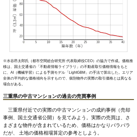
2,080万円～2,280万円
相場
(24.8万円/㎡~27.1万円/㎡)
マンションナビで
無料一括査定をする
ラヴァンス四日市
住所
三重県四日市市諏訪町
※水谷昂太郎氏（都市空間総合研究所 代表取締役CEO）の協力で作成。価格推
移は、国土交通省の「
不動産情報ライブラリ
」の不動産取引価格情報をもと
交通
近鉄四日市駅（7分）、四日市駅（10分）
に、AI（機械学習）による予測モデル「LightGBM」の手法で算出した。エリア
全体の平均的な価格傾向を示すもので、個別物件の実際の取引価格とは異なる
2,740万円～2,940万円
相場
場合がある。
(31.9万円/㎡~34.2万円/㎡)
三重県の中古マンションの過去の売買事例
マンションナビで
無料一括査定をする
三重県付近での実際の中古マンションの成約事例（売却
事例、国土交通省公開）を見てみよう。実際の売買は、さ
野村四日市ヒルズ
まざまな物件が含まれているため、価格はかなりバラバラ
住所
三重県四日市市諏訪町
だが、 土地の価格相場算定の参考としよう。