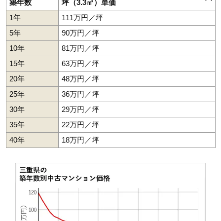
築年数
坪（3.3㎡）単価
1,500万円～1,700万円
津市
四日市市
伊勢市
松阪市
桑名市
鈴鹿市
川越町
1年
111万円／坪
相場
(17.9万円/㎡~20.2万円/㎡)
5年
90万円／坪
マンションナビで
10年
81万円／坪
無料一括査定をする
15年
63万円／坪
ダイアパレス四日市久保田
20年
48万円／坪
住所
三重県四日市市久保田1丁目
25年
36万円／坪
交通
近鉄四日市駅（12分）
30年
29万円／坪
2,790万円～2,990万円
35年
22万円／坪
相場
(32.8万円/㎡~35.2万円/㎡)
40年
18万円／坪
マンションナビで
無料一括査定をする
サーパス東旭が丘
住所
三重県鈴鹿市東旭が丘3丁目
交通
玉垣駅（19分）、白子駅（24分）