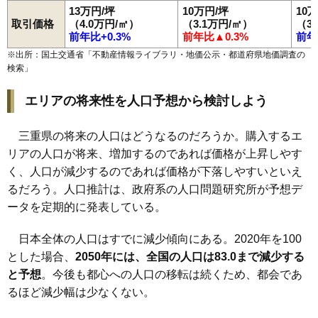
13万円/坪
10万円/坪
10
取引価格
（4.0万円/㎡）
（3.1万円/㎡）
（3
前年比+0.3%
前年比▲0.3%
前年
※出所：国土交通省「
不動産情報ライブラリ・地価公示・都道府県地価調査の
検索
」
エリアの将来性を人口予想から検討しよう
三重県の将来の人口はどうなるのだろうか。購入するエ
リアの人口が将来、増加するのであれば価格が上昇しやす
く、人口が減少するのであれば価格が下落しやすいといえ
るだろう。人口推計は、政府系の人口問題研究所が予想デ
ータを定期的に発表している。
日本全体の人口はすでに減少傾向にある。2020年を100
とした場合、
2050年には、全国の人口は83.0まで減少する
と予想
。今後も都心への人口の移転は続くため、都会であ
るほど減少幅は少なくない。