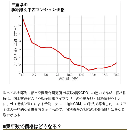
2,480万円～2,680万円
相場
(28.8万円/㎡~31.2万円/㎡)
マンションナビで
無料一括査定をする
サンマンションアトレ川越グランディール
住所
三重県三重郡川越町大字高松
交通
川越富洲原駅（7分）
2,320万円～2,520万円
相場
(27.0万円/㎡~29.3万円/㎡)
マンションナビで
無料一括査定をする
※水谷昂太郎氏（都市空間総合研究所 代表取締役CEO）の協力で作成。価格推
移は、国土交通省の「
不動産情報ライブラリ
」の不動産取引価格情報をもと
に、AI（機械学習）による予測モデル「LightGBM」の手法で算出した。エリア
サンマンションアトレ旭が丘1番館
全体の平均的な価格傾向を示すもので、個別物件の実際の取引価格とは異なる
住所
三重県鈴鹿市東旭が丘2丁目
場合がある。
交通
白子駅（1分）、玉垣駅（15分）
■築年数で価格はどうなる？