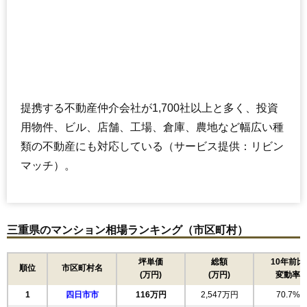
(53.0万円/㎡~56.8万円/㎡)
マンションナビで
無料一括査定をする
サンマンションアトレ諏訪新道
住所
三重県四日市市諏訪町
提携する不動産仲介会社が1,700社以上と多く、投資
交通
近鉄四日市駅（7分）
用物件、ビル、店舗、工場、倉庫、農地など幅広い種
2,070万円～2,270万円
類の不動産にも対応している（サービス提供：リビン
相場
(26.2万円/㎡~28.7万円/㎡)
マッチ）。
マンションナビで
無料一括査定をする
三重県のマンション相場ランキング（市区町村）
プレサンスロジェ四日市諏訪町II
住所
三重県四日市市諏訪町
坪単価
総額
10年前比
順位
市区町村名
(万円)
(万円)
変動率
交通
近鉄四日市駅（6分）
1
四日市市
116万円
2,547万円
70.7%
2,940万円～3,240万円