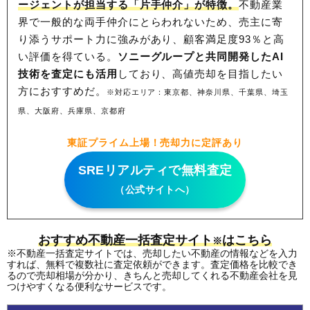
ージェントが担当する「片手仲介」が特徴。
不動産業
界で一般的な両手仲介にとらわれないため、
売主に寄
り添うサポート力に強みがあり、顧客満足度93％と高
い評価を得ている。
ソニーグループと共同開発したAI
技術を査定にも活用
しており、高値売却を目指したい
方におすすめだ。
※対応エリア：東京都、神奈川県、千葉県、埼玉
県、大阪府、兵庫県、京都府
東証プライム上場！売却力に定評あり
SREリアルティで無料査定
（公式サイトへ）
おすすめ不動産一括査定サイト
はこちら
※
※不動産一括査定サイトでは、売却したい不動産の情報などを入力
すれば、無料で複数社に査定依頼ができます。査定価格を比較でき
るので売却相場が分かり、きちんと売却してくれる不動産会社を見
つけやすくなる便利なサービスです。