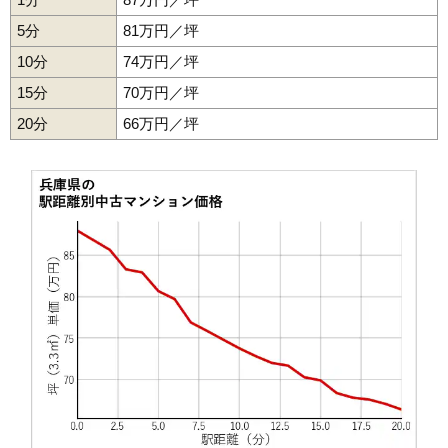
1,090万円～1,290万円
相場
(14.5万円/㎡~17.2万円/㎡)
5分
81万円／坪
マンションナビで
10分
74万円／坪
無料一括査定をする
15分
70万円／坪
20分
トーカンマンション新三田B棟
66万円／坪
住所
兵庫県三田市大原
交通
新三田駅（11分）
1,090万円～1,290万円
相場
(14.5万円/㎡~17.2万円/㎡)
マンションナビで
無料一括査定をする
トーカンマンション新三田C棟
住所
兵庫県三田市大原
交通
新三田駅（11分）