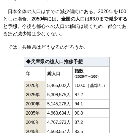
日本全体の人口はすでに減少傾向にある。2020年を100
とした場合、
2050年には、全国の人口は83.0まで減少する
と予想
。今後も都心への人口の移転は続くため、都会であ
るほど減少幅は少なくない。
では、兵庫県はどうなるのだろうか。
◆兵庫県の総人口推移予想
指数
年
総人口
(2020年＝100)
2020年
5,465,002人
100.0（基準年）
2025年
5,309,575人
97.2
2030年
5,145,276人
94.1
2035年
4,963,634人
90.8
2040年
4,767,373人
87.2
2045年
4,563,557人
83.5