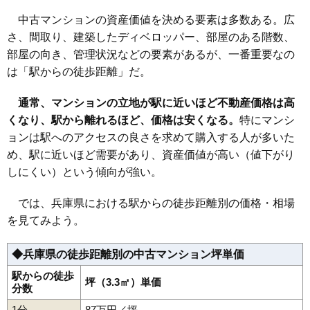
相場
18
加古川市
80万円
1,518万円
89.9%
(57.5万円/㎡~61.3万円/㎡)
中古マンションの資産価値を決める要素は多数ある。広
19
神戸市北区
77万円
1,688万円
93.4%
マンションナビで
さ、間取り、建築したディベロッパー、部屋のある階数、
20
神戸市須磨区
75万円
1,578万円
59.0%
無料一括査定をする
部屋の向き、管理状況などの要素があるが、一番重要なの
は「駅からの徒歩距離」だ。
トーカンマンション新三田
通常、マンションの立地が駅に近いほど不動産価格は高
住所
兵庫県三田市大原
くなり、駅から離れるほど、価格は安くなる。
特にマンシ
交通
三田駅（11分）、新三田駅（11分）
ョンは駅へのアクセスの良さを求めて購入する人が多いた
1,080万円～1,280万円
め、駅に近いほど需要があり、資産価値が高い（値下がり
相場
(14.4万円/㎡~17.1万円/㎡)
しにくい）という傾向が強い。
マンションナビで
では、兵庫県における駅からの徒歩距離別の価格・相場
無料一括査定をする
を見てみよう。
トーカンマンション新三田A棟
◆兵庫県の徒歩距離別の中古マンション坪単価
住所
兵庫県三田市大原
駅からの徒歩
坪（3.3㎡）単価
交通
新三田駅（11分）
分数
1分
87万円／坪