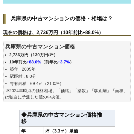
兵庫県の中古マンションの価格・相場は？
兵庫県の中古マンションの価格・相場は？
現在の価格は、2,736万円（10年前比+88.0%）
価格を詳細に分析しよう
現在の価格は、2,736万円（10年前比+88.0%）
駅からの徒歩距離で価格はどうなる？
兵庫県の中古マンション価格
築年数で価格はどうなる？
2,736万円（130万円/坪）
兵庫県の中古マンションの過去の売買事例
10年前比
+88.0%
（前年比
+3.7%
）
公示地価はいくら
築年 : 2005年
エリアの将来性を人口予想から検討しよう
駅距離 : 8.0分
自分の年収でいくらの不動産が買える？
専有面積 : 69.4㎡（21.0坪）
※2024年時点の価格相場。「価格」「築数」「駅距離」「面積」
は独自に予測した値の中央値。
◆兵庫県の中古マンション価格推
移
年
坪（3.3㎡）単価