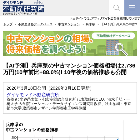
トップ
不動産価格データベース
中古マンション
兵庫県
【AI予測】兵庫県の中古マンシ
【AI予測】兵庫県の中古マンション価格相場は2,736
万円(10年前比+88.0%)! 10年後の価格推移も公開
2026年3月18日公開（2026年3月18日更新）
ダイヤモンド不動産研究所
監修者:
水谷昂太郎・都市空間総合研究所 代表取締役CEO
、
清水千弘・一
橋大学 大学院ソーシャル・データサイエンス研究科教授
、
秋山祐樹・東京
都市大学 建築都市デザイン学部都市工学科教授