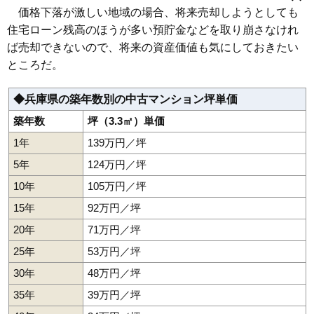
神戸市東灘区
神戸市灘区
神戸市兵庫区
神戸市長田区
2,020万円～2,220万円
神戸市須磨区
神戸市垂水区
神戸市北区
神戸市中央区
価格下落が激しい地域の場合、将来売却しようとしても
相場
神戸市西区
姫路市
尼崎市
明石市
西宮市
芦屋市
伊丹市
(20.2万円/㎡~22.2万円/㎡)
住宅ローン残高のほうが多い預貯金などを取り崩さなけれ
加古川市
宝塚市
川西市
三田市
猪名川町
ば売却できないので、将来の資産価値も気にしておきたい
マンションナビで
ところだ。
無料一括査定をする
芦屋緑2住宅9号棟
◆兵庫県の築年数別の中古マンション坪単価
築年数
坪（3.3㎡）単価
住所
兵庫県芦屋市緑町
1年
139万円／坪
交通
5年
124万円／坪
2,110万円～2,310万円
相場
10年
105万円／坪
(23.2万円/㎡~25.4万円/㎡)
15年
92万円／坪
マンションナビで
無料一括査定をする
20年
71万円／坪
25年
53万円／坪
グランコリーナ西神南
30年
48万円／坪
住所
兵庫県神戸市西区井吹台東町1丁目
35年
39万円／坪
交通
西神中央駅（4分）、西神南駅（5分）