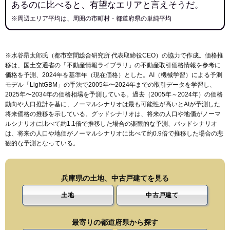
あるのに比べると、有望なエリアと言えそうだ。
※周辺エリア平均は、周囲の市町村・都道府県の単純平均
※水谷昂太郎氏（都市空間総合研究所 代表取締役CEO）の協力で作成。価格推
移は、国土交通省の「
不動産情報ライブラリ
」の不動産取引価格情報を参考に
価格を予測、2024年を基準年（現在価格）とした。AI（機械学習）による予測
モデル「LightGBM」の手法で2005年〜2024年までの取引データを学習し、
2025年〜2034年の価格相場を予測している。過去（2005年～2024年）の価格
動向や人口推計を基に、ノーマルシナリオは最も可能性が高いとAIが予測した
将来価格の推移を示している。グッドシナリオは、将来の人口や地価がノーマ
ルシナリオに比べて約1.1倍で推移した場合の楽観的な予測、バッドシナリオ
は、将来の人口や地価がノーマルシナリオに比べて約0.9倍で推移した場合の悲
観的な予測となっている。
兵庫県の土地、中古戸建てを見る
土地
中古戸建て
最寄りの都道府県から探す