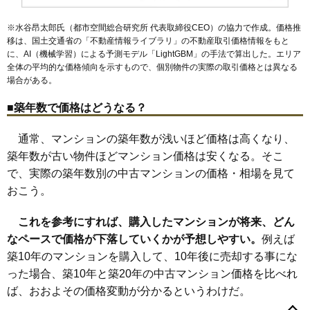
1,090万円～1,290万円
相場
(14.5万円/㎡~17.2万円/㎡)
※水谷昂太郎氏（都市空間総合研究所 代表取締役CEO）の協力で作成。価格推
移は、国土交通省の「
不動産情報ライブラリ
」の不動産取引価格情報をもと
マンションナビで
に、AI（機械学習）による予測モデル「LightGBM」の手法で算出した。エリア
無料一括査定をする
全体の平均的な価格傾向を示すもので、個別物件の実際の取引価格とは異なる
場合がある。
トーカンマンション新三田D棟
■築年数で価格はどうなる？
住所
兵庫県三田市大原
交通
新三田駅（11分）
通常、マンションの築年数が浅いほど価格は高くなり、
築年数が古い物件ほどマンション価格は安くなる。そこ
1,090万円～1,290万円
相場
で、実際の築年数別の中古マンションの価格・相場を見て
(14.5万円/㎡~17.2万円/㎡)
おこう。
マンションナビで
無料一括査定をする
これを参考にすれば、購入したマンションが将来、どん
なペースで価格が下落していくかが予想しやすい。
例えば
芦屋緑2住宅4号棟
築10年のマンションを購入して、10年後に売却する事にな
住所
兵庫県芦屋市緑町
った場合、築10年と築20年の中古マンション価格を比べれ
ば、おおよその価格変動が分かるというわけだ。
交通
芦屋駅（16分）