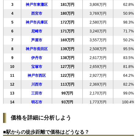
(20.6万円/㎡~22.7万円/㎡)
3
神戸市東灘区
181万円
3,806万円
62.8%
マンションナビで
4
西宮市
180万円
3,769万円
50.9%
無料一括査定をする
5
神戸市兵庫区
172万円
2,580万円
98.3%
6
尼崎市
171万円
3,240万円
71.7%
西宮マリナパークシティ杜のまち3番館
7
芦屋市
169万円
3,557万円
50.2%
住所
兵庫県西宮市西宮浜4丁目
8
神戸市長田区
139万円
2,508万円
95.5%
交通
9
伊丹市
138万円
2,617万円
83.5%
2,810万円～3,010万円
10
宝塚市
127万円
2,659万円
81.8%
相場
(32.7万円/㎡~35.0万円/㎡)
11
神戸市西区
122万円
2,927万円
64.2%
マンションナビで
12
川西市
113万円
2,369万円
82.2%
無料一括査定をする
13
三田市
99万円
2,170万円
99.0%
プラウドシティ神戸名谷
14
明石市
93万円
1,773万円
100.4%
15
姫路市
88万円
1,666万円
99.0%
住所
兵庫県神戸市須磨区西落合1丁目
価格を詳細に分析しよう
16
神戸市垂水区
87万円
1,831万円
82.3%
交通
名谷駅（4分）
17
猪名川町
87万円
2,085万円
81.4%
■駅からの徒歩距離で価格はどうなる？
4,540万円～4,840万円