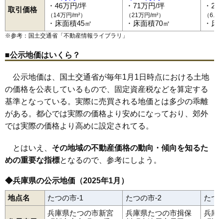
・46万円/坪
・71万円/坪
・2
取引価格
（14万円/m²）
（21万円/m²）
（6.
・床面積45㎡
・床面積70㎡
・床
※参考：国土交通省「
不動産情報ライブラリ
」
■公示地価はいくら？
公示地価は、国土交通省が毎年1月1日時点における土地
の価格を公表しているもので、固定資産税などを算定する
基準となっている。実際に売買される地価とは多少の乖離
がある。都心では実際の価格より安めになっており、郊外
では実際の価格より高めに設定されてる。
とはいえ、
その地域の不動産価格の動向・傾向を知るた
めの重要な指標
となるので、参考にしよう。
◆兵庫県の公示地価（2025年1月）
地点名
たつの市-1
たつの市-2
たつ
兵庫県たつの市新宮
兵庫県たつの市揖保
兵庫