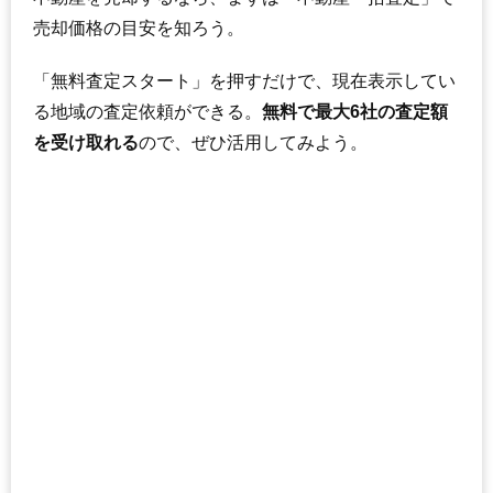
売却価格の目安を知ろう。
マンションナビで
無料一括査定をする
「無料査定スタート」を押すだけで、現在表示してい
ルネ神戸北町2サウスコート3番館
る地域の査定依頼ができる。
無料で最大6社の査定額
住所
兵庫県神戸市北区日の峰5丁目
を受け取れる
ので、ぜひ活用してみよう。
交通
1,480万円～1,680万円
相場
(14.8万円/㎡~16.8万円/㎡)
マンションナビで
無料一括査定をする
西宮マリナパークシティ海のまち7番館
住所
兵庫県西宮市西宮浜4丁目
交通
2,810万円～3,010万円
相場