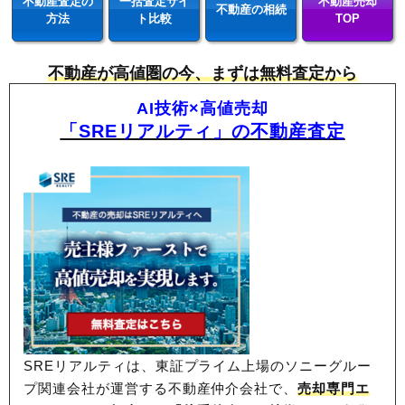
不動産査定の
一括査定サイ
不動産売却
不動産の相続
方法
ト比較
TOP
不動産が高値圏の今、まずは無料査定から
AI技術×高値売却
「SREリアルティ」の不動産査定
SREリアルティは、東証プライム上場のソニーグルー
プ関連会社が運営する不動産仲介会社で、
売却専門エ