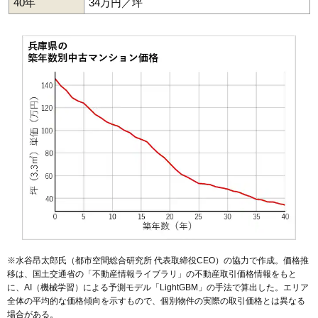
40年
34万円／坪
2,820万円～3,020万円
相場
(28.8万円/㎡~30.8万円/㎡)
マンションナビで
無料一括査定をする
グランコリーナ西神南10番館
住所
兵庫県神戸市西区井吹台東町1丁目
交通
西神南駅（5分）
2,420万円～2,620万円
相場
(25.7万円/㎡~27.9万円/㎡)
マンションナビで
無料一括査定をする
※水谷昂太郎氏（都市空間総合研究所 代表取締役CEO）の協力で作成。価格推
グランコリーナ西神南2番館
移は、国土交通省の「
不動産情報ライブラリ
」の不動産取引価格情報をもと
に、AI（機械学習）による予測モデル「LightGBM」の手法で算出した。エリア
住所
兵庫県神戸市西区井吹台東町1丁目
全体の平均的な価格傾向を示すもので、個別物件の実際の取引価格とは異なる
交通
西神南駅（5分）
場合がある。