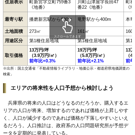
住居表示
町新宮字立町759番3
川町山津屋字長田47
町福
《地番》
番22《地番》
《地
最寄り駅
播磨新宮駅から690m
竜野駅から400m
本竜
土地面積
273㎡
161㎡
160
スクロールできます
用途区分
第1種住居地域
第1種住居地域
第1
13万円/坪
19万円/坪
13
取引価格
（3.9万円/㎡）
（5.8万円/㎡）
（4
前年比+0.3%
前年比+2.1%
前年
※出所：国土交通省「
不動産情報ライブラリ・地価公示・都道府県地価調査の
検索
」
エリアの将来性を人口予想から検討しよう
兵庫県の将来の人口はどうなるのだろうか。購入するエ
リアの人口が将来、増加するのであれば価格が上昇しやす
く、人口が減少するのであれば価格が下落しやすいといえ
るだろう。人口推計は、政府系の人口問題研究所が予想デ
ータを定期的に発表している。