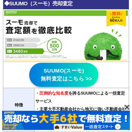
◆SUUMO（スーモ）売却査定
SUUMO(スーモ)
無料査定はこちら >>
・
圧倒的な知名度
を誇るSUUMOによる一括査定
サービス
特徴
・主要大手不動産会社から地元に強い不動産会社
まで
2000社以上
が登録
対応物件
マンション、戸建て、土地