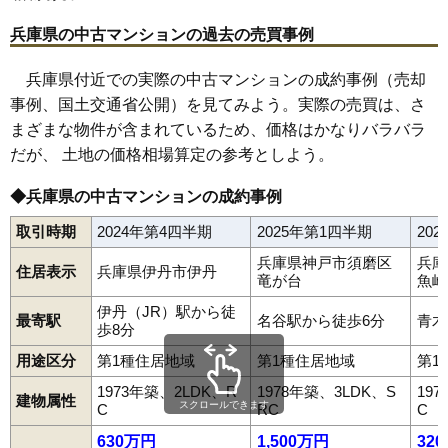
2,670万円～2,870万円
兵庫県の中古マンションの過去の売買事例
相場
(28.1万円/㎡~30.2万円/㎡)
兵庫県付近での実際の中古マンションの成約事例（売却
マンションナビで
事例、国土交通省公開）を見てみよう。実際の売買は、さ
無料一括査定をする
まざまな物件が含まれているため、価格はかなりバラバラ
だが、 土地の価格相場算定の参考としよう。
グランコリーナ西神南4番館
住所
兵庫県神戸市西区井吹台東町1丁目
◆兵庫県の中古マンションの成約事例
交通
西神南駅（6分）
取引時期
2024年第4四半期
2025年第1四半期
20
2,770万円～2,970万円
兵庫県神戸市須磨区
兵庫
相場
住居表示
兵庫県伊丹市伊丹
竜が台
魚崎
(27.7万円/㎡~29.7万円/㎡)
伊丹（JR）駅から徒
最寄駅
名谷駅から徒歩6分
青木
マンションナビで
歩8分
無料一括査定をする
用途区分
第1種住居地域
第1種住居地域
第1
1973年築、2LDK、R
1978年築、3LDK、S
19
建物属性
スクロールできます
C
RC
C
630万円
1,500万円
32