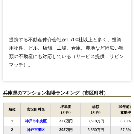
(32.7万円/㎡~35.0万円/㎡)
マンションナビで
無料一括査定をする
西宮マリナパークシティ杜のまち4番館
提携する不動産仲介会社が1,700社以上と多く、投資
住所
兵庫県西宮市西宮浜4丁目
用物件、ビル、店舗、工場、倉庫、農地など幅広い種
交通
類の不動産にも対応している（サービス提供：リビン
1,910万円～2,110万円
相場
マッチ）。
(29.4万円/㎡~32.5万円/㎡)
マンションナビで
無料一括査定をする
兵庫県のマンション相場ランキング（市区町村）
阪急日生ニュータウン花咲く丘の街
坪単価
総額
10年前比
住所
兵庫県川西市丸山台1丁目
順位
市区町村名
(万円)
(万円)
変動率
交通
日生中央駅（9分）
1
神戸市中央区
227万円
3,518万円
83.3%
1,960万円～2,160万円
2
神戸市灘区
203万円
3,850万円
57.3%
相場