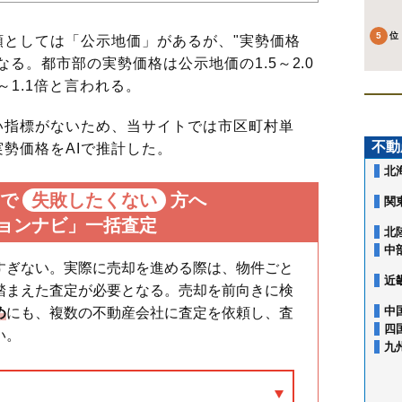
としては「公示地価」があるが、"実勢価格
る。都市部の実勢価格は公示地価の1.5～2.0
～1.1倍と言われる。
指標がないため、当サイトでは市区町村単
不動
勢価格をAIで推計した。
北
で
失敗したくない
方へ
関
ョンナビ」一括査定
北
中
すぎない。実際に売却を進める際は、物件ごと
近
踏まえた査定が必要となる。売却を前向きに検
中
め
にも、複数の不動産会社に査定を依頼し、査
四
い。
九
安比奈新田
旭町
新宿町
泉町
伊勢原町
今福
大仙波
大手町
大袋新田
小ケ谷
笠幡
上野田町
岸町
木野目
鯨井新田
熊野町
広栄町
小仙波町