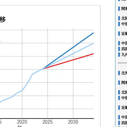
関
北
中
近
中
四
九
北
関
北
中
近
中
四