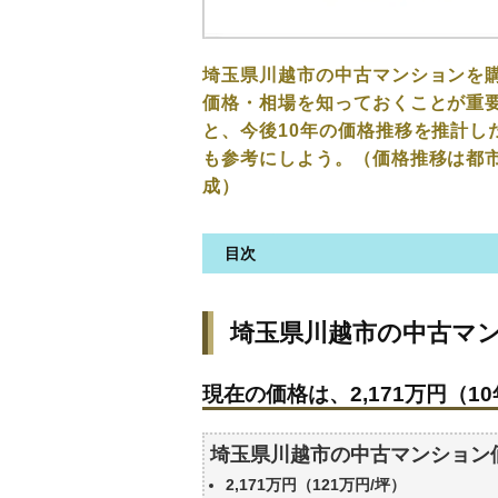
埼玉県川越市の中古マンションを
価格・相場を知っておくことが重要
と、今後10年の価格推移を推計し
も参考にしよう。（価格推移は都
成）
目次
埼玉県川越市の中古マンション
埼玉県川越市の中古マ
現在の価格は、2,171万円（10
価格を詳細に分析しよう
現在の価格は、2,171万円（10
駅からの徒歩距離で価格はどう
築年数で価格はどうなる？
埼玉県川越市の中古マンション
埼玉県川越市の中古マンション
2,171万円（121万円/坪）
公示地価はいくら