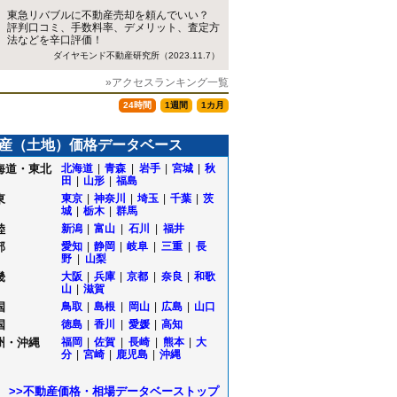
東急リバブルに不動産売却を頼んでいい？
評判口コミ、手数料率、デメリット、査定方
法などを辛口評価！
ダイヤモンド不動産研究所（2023.11.7）
»アクセスランキング一覧
24時間
1週間
1カ月
産（土地）価格データベース
海道・東北
北海道
|
青森
|
岩手
|
宮城
|
秋
田
|
山形
|
福島
東
東京
|
神奈川
|
埼玉
|
千葉
|
茨
城
|
栃木
|
群馬
陸
新潟
|
富山
|
石川
|
福井
部
愛知
|
静岡
|
岐阜
|
三重
|
長
野
|
山梨
畿
大阪
|
兵庫
|
京都
|
奈良
|
和歌
山
|
滋賀
国
鳥取
|
島根
|
岡山
|
広島
|
山口
国
徳島
|
香川
|
愛媛
|
高知
州・沖縄
福岡
|
佐賀
|
長崎
|
熊本
|
大
分
|
宮崎
|
鹿児島
|
沖縄
>>不動産価格・相場データベーストップ