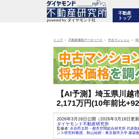
不動産
トップ
トップ
不動産価格データベース
中古マンション
埼
【AI予測】埼玉県川
2,171万円(10年前比+
2026年3月18日公開（2026年3月18日更
ダイヤモンド不動産研究所
監修者:
水谷昂太郎・都市空間総合研究所 代表取
ンス研究科教授
、
秋山祐樹・東京都市大学 建築