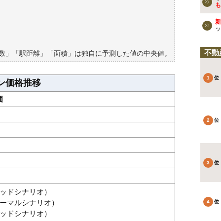
も
検討しよう
新
買える？
ッ
不動
築数」「駅距離」「面積」は独自に予測した値の中央値。
ン価格推移
価
グッドシナリオ）
（ノーマルシナリオ）
バッドシナリオ）