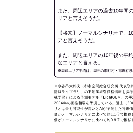
また、周辺エリアの過去10年間
リアと言えそうだ。
【将来】ノーマルシナリオで、1
アと言えそうだ。
また、周辺エリアの10年後の平
なエリアと言える。
※周辺エリア平均は、周囲の市町村・都道府県
※水谷昂太郎氏（都市空間総合研究所 代表取
情報ライブラリ
」の不動産取引価格情報を参考
械学習）による予測モデル「LightGBM」の手
2034年の価格相場を予測している。過去（2
リオは最も可能性が高いとAIが予測した将来
価がノーマルシナリオに比べて約1.1倍で推
価がノーマルシナリオに比べて約0.9倍で推