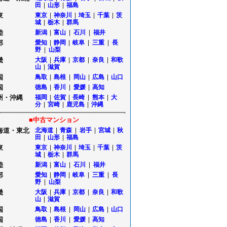
田
|
山形
|
福島
東
東京
|
神奈川
|
埼玉
|
千葉
|
茨
城
|
栃木
|
群馬
陸
新潟
|
富山
|
石川
|
福井
部
愛知
|
静岡
|
岐阜
|
三重
|
長
野
|
山梨
畿
大阪
|
兵庫
|
京都
|
奈良
|
和歌
山
|
滋賀
国
鳥取
|
島根
|
岡山
|
広島
|
山口
国
徳島
|
香川
|
愛媛
|
高知
州・沖縄
福岡
|
佐賀
|
長崎
|
熊本
|
大
分
|
宮崎
|
鹿児島
|
沖縄
■中古マンション
海道・東北
北海道
|
青森
|
岩手
|
宮城
|
秋
田
|
山形
|
福島
東
東京
|
神奈川
|
埼玉
|
千葉
|
茨
城
|
栃木
|
群馬
陸
新潟
|
富山
|
石川
|
福井
部
愛知
|
静岡
|
岐阜
|
三重
|
長
野
|
山梨
畿
大阪
|
兵庫
|
京都
|
奈良
|
和歌
山
|
滋賀
国
鳥取
|
島根
|
岡山
|
広島
|
山口
国
徳島
|
香川
|
愛媛
|
高知