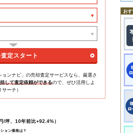
小堤
川越駅
三光町
西川越駅
志多町
的場駅
新富町
笠幡駅
神明町
新河岸駅
砂新田
仙波町
川越市駅
寺尾
霞ケ関駅
通町
豊田本
鶴ケ島
仲
並木
南大塚駅
西小仙波町
本川越駅
野田
東田町
氷川町
藤間
富士見町
藤原町
古谷上
おす
古谷本郷
松江町
的場
南大塚
南台
南田島
連雀町
脇田新町
脇田本町
脇田町
大塚
中台
菅原町
中原町
ションナビ」の売却査定サービスなら、厳選さ
一括して査定依頼ができる
ので、ぜひ活用しよ
リサーチ）
/坪、10年前比+92.4%）
ンション価格は？