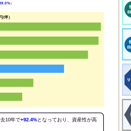
89.0%
）
円/坪）
去10年で
+92.4%
となっており、資産性が高