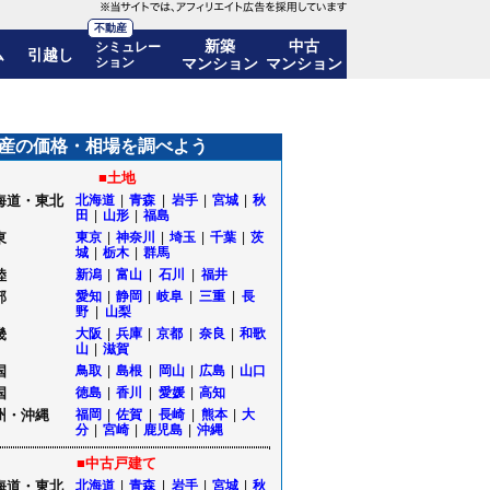
不動産
新築
中古
シミュレー
ム
引越し
ション
マンション
マンション
年後の価格推移も公開
産の価格・相場を調べよう
■土地
海道・東北
北海道
|
青森
|
岩手
|
宮城
|
秋
田
|
山形
|
福島
東
東京
|
神奈川
|
埼玉
|
千葉
|
茨
城
|
栃木
|
群馬
陸
新潟
|
富山
|
石川
|
福井
部
愛知
|
静岡
|
岐阜
|
三重
|
長
野
|
山梨
畿
大阪
|
兵庫
|
京都
|
奈良
|
和歌
山
|
滋賀
国
鳥取
|
島根
|
岡山
|
広島
|
山口
国
徳島
|
香川
|
愛媛
|
高知
州・沖縄
福岡
|
佐賀
|
長崎
|
熊本
|
大
分
|
宮崎
|
鹿児島
|
沖縄
■中古戸建て
海道・東北
北海道
|
青森
|
岩手
|
宮城
|
秋