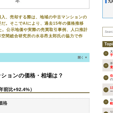
九
購入、売却する際は、地域の中古マンションの
だ。そこでAIにより、過去15年の価格推移
た。公示地価や実際の売買取引事例、人口推計
市空間総合研究所の水谷昂太郎氏の協力で作
Topi
大
手
開く ▼
不
査
の価格・相場は？
ンションの価格・相場は？
住
年前比+92.4%）
の
1
年前比+92.4%）
ー
なる？
引
価格
較
の過去の売買事例
リ