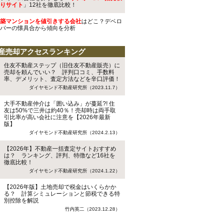
りサイト
」12社を徹底比較！
築マンションを値引きする会社
はどこ？デベロ
パーの懐具合から傾向を分析
産売却アクセスランキング
住友不動産ステップ（旧住友不動産販売）に
売却を頼んでいい？ 評判口コミ、手数料
率、デメリット、査定方法などを辛口評価！
ダイヤモンド不動産研究所（2023.11.7）
大手不動産仲介は「囲い込み」が蔓延?! 住
友は50%で三井は約40％！売却時は両手取
引比率が高い会社に注意を【2026年最新
版】
ダイヤモンド不動産研究所（2024.2.13）
【2026年】不動産一括査定サイトおすすめ
は？ ランキング、評判、特徴など16社を
徹底比較！
ダイヤモンド不動産研究所（2024.1.22）
【2026年版】土地売却で税金はいくらかか
る？ 計算シミュレーションと節税できる特
別控除を解説
竹内英二（2023.12.28）