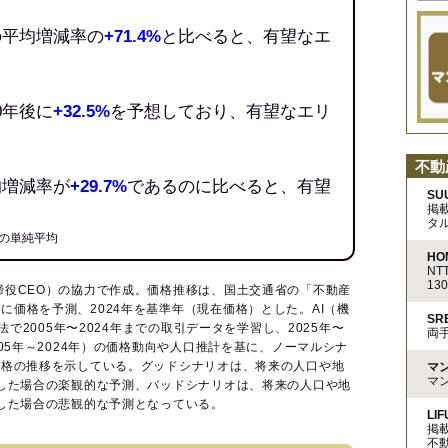
の平均増減率の
+71.4%
と比べると、有望なエ
0年後に
+32.5%
を予想しており、有望なエリ
不動
均増減率が
+29.7%
であるのに比べると、有望
SU
掲
タ
の単純平均
HO
N
13
締役CEO）の協力で作成。価格推移は、国土交通省の「
不動産
に価格を予測、2024年を基準年（現在価格）とした。AI（機
S
法で2005年〜2024年までの取引データを学習し、2025年〜
両
005年～2024年）の価格動向や人口推計を基に、ノーマルシナ
価格の推移を示している。グッドシナリオは、将来の人口や地
マ
マ
移した場合の楽観的な予測、バッドシナリオは、将来の人口や地
移した場合の悲観的な予測となっている。
LIF
掲
不