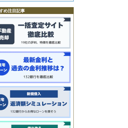
駅
町
すめ注目記事