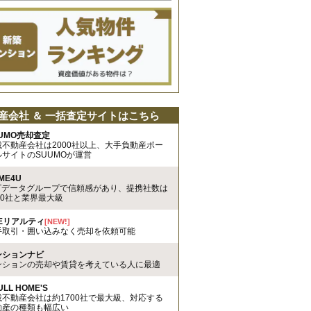
産会社 ＆ 一括査定サイトはこちら
UMO売却査定
載不動産会社は2000社以上、大手負動産ポー
ルサイトのSUUMOが運営
ME4U
TTデータグループで信頼感があり、提携社数は
00社と業界最大級
REリアルティ
[NEW!]
手取引・囲い込みなく売却を依頼可能
ンションナビ
ンションの売却や賃貸を考えている人に最適
ULL HOME'S
載不動産会社は約1700社で最大級、対応する
動産の種類も幅広い