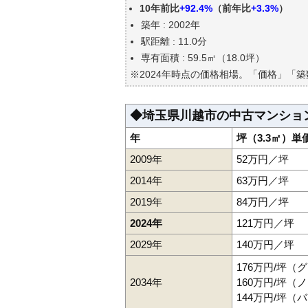
10年前比
+92.4%
（前年比
+3.3%
）
エリアの将来性を人口予想から
築年 : 2002年
自分の年収でいくらの不動産が
駅距離 : 11.0分
専有面積 : 59.5㎡（18.0坪）
※2024年時点の価格相場。「価格」「
◆埼玉県川越市の中古マンショ
年
坪（3.3㎡）単
2009年
52万円／坪
2014年
63万円／坪
2019年
84万円／坪
2024年
121万円／坪
2029年
140万円／坪
176万円/坪（
2034年
160万円/坪
144万円/坪（