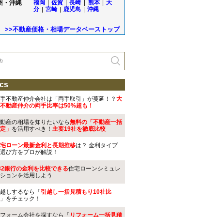
州・沖縄
福岡
|
佐賀
|
長崎
|
熊本
|
大
分
|
宮崎
|
鹿児島
|
沖縄
>>不動産価格・相場データベーストップ
cs
手不動産仲介会社は「両手取引」が蔓延！？
大
不動産仲介の両手比率は50%超も！
動産の相場を知りたいなら
無料の「不動産一括
定」
を活用すべき！
主要19社を徹底比較
宅ローン最新金利と長期推移
は？ 金利タイプ
選び方をプロが解説！
32銀行の金利を比較できる
住宅ローンシミュレ
ションを活用しよう
越しするなら「
引越し一括見積もり10社比
」をチェック！
フォーム会社を探すなら「
リフォーム一括見積