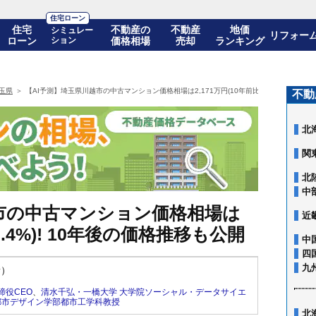
住宅ローン
住宅
不動産の
不動産
地価
シミュレー
リフォー
ローン
ション
価格相場
売却
ランキング
玉県
【AI予測】埼玉県川越市の中古マンション価格相場は2,171万円(10年前比+92.4%)! 10
不動
北
関
北
中
越市の中古マンション価格相場は
近
92.4%)! 10年後の価格推移も公開
中
四
九
新）
締役CEO
、
清水千弘・一橋大学 大学院ソーシャル・データサイエ
都市デザイン学部都市工学科教授
北