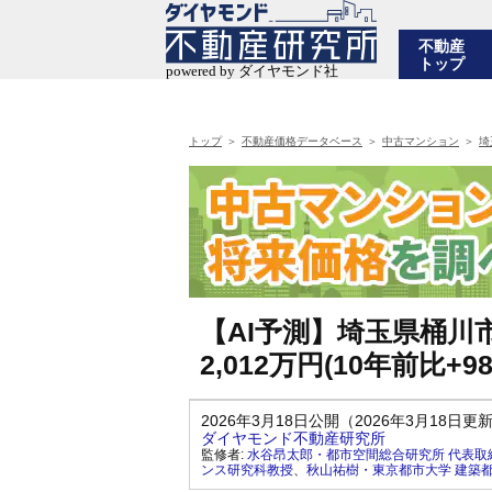
不動産
トップ
トップ
不動産価格データベース
中古マンション
埼
【AI予測】埼玉県桶
2,012万円(10年前比+
2026年3月18日公開（2026年3月18日更
ダイヤモンド不動産研究所
監修者:
水谷昂太郎・都市空間総合研究所 代表取
ンス研究科教授
、
秋山祐樹・東京都市大学 建築