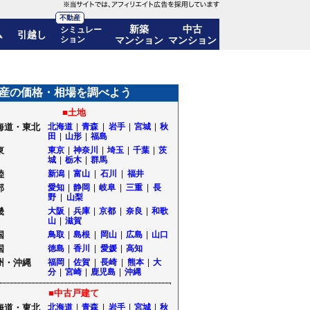
不動産
新築
中古
シミュレー
ム
引越し
ション
マンション
マンション
年後の価格推移も公開
産の価格・相場を調べよう
■土地
海道・東北
北海道
|
青森
|
岩手
|
宮城
|
秋
田
|
山形
|
福島
東
東京
|
神奈川
|
埼玉
|
千葉
|
茨
城
|
栃木
|
群馬
陸
新潟
|
富山
|
石川
|
福井
部
愛知
|
静岡
|
岐阜
|
三重
|
長
野
|
山梨
畿
大阪
|
兵庫
|
京都
|
奈良
|
和歌
山
|
滋賀
国
鳥取
|
島根
|
岡山
|
広島
|
山口
国
徳島
|
香川
|
愛媛
|
高知
州・沖縄
福岡
|
佐賀
|
長崎
|
熊本
|
大
分
|
宮崎
|
鹿児島
|
沖縄
■中古戸建て
海道・東北
北海道
|
青森
|
岩手
|
宮城
|
秋