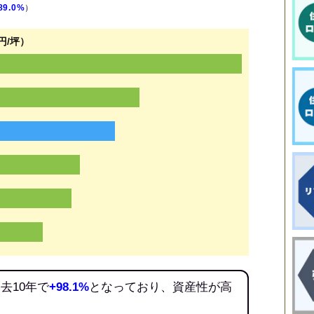
89.0%
）
円/坪）
去10年で
+98.1%
となっており、資産性が高