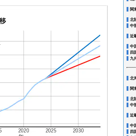
関
北
中
近
中
四
九
北
関
北
中
近
中
四