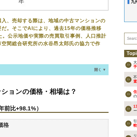
九
購入、売却する際は、地域の中古マンションの
だ。そこでAIにより、過去15年の価格推移
た。公示地価や実際の売買取引事例、人口推計
市空間総合研究所の水谷昂太郎氏の協力で作
Topi
大
手
開く ▼
不
査
の価格・相場は？
ンションの価格・相場は？
住
年前比+98.1%）
の
1
年前比+98.1%）
ー
なる？
引
価格
較
の過去の売買事例
リ