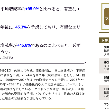
の平均増減率の
+95.0%
と比べると、有望なエ
0年後に
+45.3%
を予想しており、有望なエリ
不動
均増減率が
+45.8%
であるのに比べると、必ず
SU
だろう。
掲
タ
の単純平均
HO
N
13
締役CEO）の協力で作成。価格推移は、国土交通省の「
不動産
に価格を予測、2024年を基準年（現在価格）とした。AI（機
S
法で2005年〜2024年までの取引データを学習し、2025年〜
両
005年～2024年）の価格動向や人口推計を基に、ノーマルシナ
価格の推移を示している。グッドシナリオは、将来の人口や地
LIF
掲
移した場合の楽観的な予測、バッドシナリオは、将来の人口や地
不
移した場合の悲観的な予測となっている。
マ
マ