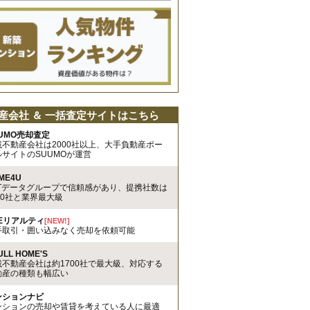
産会社 ＆ 一括査定サイトはこちら
UMO売却査定
載不動産会社は2000社以上、大手負動産ポー
ルサイトのSUUMOが運営
ME4U
TTデータグループで信頼感があり、提携社数は
00社と業界最大級
REリアルティ
[NEW!]
手取引・囲い込みなく売却を依頼可能
ULL HOME'S
載不動産会社は約1700社で最大級、対応する
動産の種類も幅広い
ンションナビ
ンションの売却や賃貸を考えている人に最適