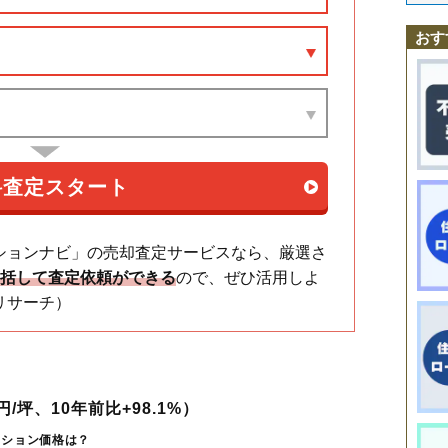
朝日
桶川駅
泉
鴨川
寿
神明
末広
西
南
若宮
おす
ションナビ」の売却査定サービスなら、厳選さ
一括して査定依頼ができる
ので、ぜひ活用しよ
リサーチ）
/坪、10年前比+98.1%）
ンション価格は？