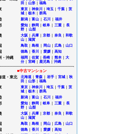
田
|
山形
|
福島
東
東京
|
神奈川
|
埼玉
|
千葉
|
茨
城
|
栃木
|
群馬
陸
新潟
|
富山
|
石川
|
福井
部
愛知
|
静岡
|
岐阜
|
三重
|
長
野
|
山梨
畿
大阪
|
兵庫
|
京都
|
奈良
|
和歌
山
|
滋賀
国
鳥取
|
島根
|
岡山
|
広島
|
山口
国
徳島
|
香川
|
愛媛
|
高知
州・沖縄
福岡
|
佐賀
|
長崎
|
熊本
|
大
分
|
宮崎
|
鹿児島
|
沖縄
■中古マンション
海道・東北
北海道
|
青森
|
岩手
|
宮城
|
秋
田
|
山形
|
福島
東
東京
|
神奈川
|
埼玉
|
千葉
|
茨
城
|
栃木
|
群馬
陸
新潟
|
富山
|
石川
|
福井
部
愛知
|
静岡
|
岐阜
|
三重
|
長
野
|
山梨
畿
大阪
|
兵庫
|
京都
|
奈良
|
和歌
山
|
滋賀
国
鳥取
|
島根
|
岡山
|
広島
|
山口
国
徳島
|
香川
|
愛媛
|
高知