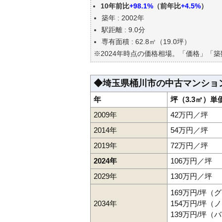
10年前比
+98.1%
（前年比
+4.5%
）
エリアの将来性を人口予想から
築年 : 2002年
自分の年収でいくらの不動産が
駅距離 : 9.0分
専有面積 : 62.8㎡（19.0坪）
※2024年時点の価格相場。「価格」「
◆埼玉県桶川市の中古マンショ
年
坪（3.3㎡）単
2009年
42万円／坪
2014年
54万円／坪
2019年
72万円／坪
2024年
106万円／坪
2029年
130万円／坪
169万円/坪（
2034年
154万円/坪
139万円/坪（