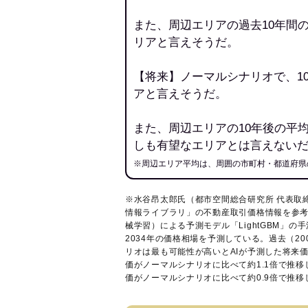
また、周辺エリアの過去10年間
リアと言えそうだ。
【将来】ノーマルシナリオで、1
アと言えそうだ。
また、周辺エリアの10年後の平
しも有望なエリアとは言えない
※周辺エリア平均は、周囲の市町村・都道府県
※水谷昂太郎氏（都市空間総合研究所 代表取
情報ライブラリ
」の不動産取引価格情報を参考
械学習）による予測モデル「LightGBM」の手
2034年の価格相場を予測している。過去（2
リオは最も可能性が高いとAIが予測した将来
価がノーマルシナリオに比べて約1.1倍で推
価がノーマルシナリオに比べて約0.9倍で推