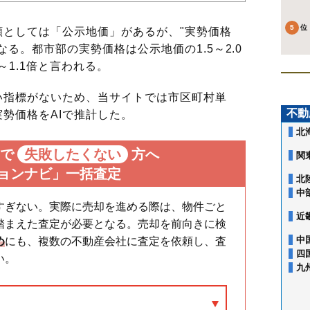
としては「公示地価」があるが、"実勢価格
る。都市部の実勢価格は公示地価の1.5～2.0
～1.1倍と言われる。
指標がないため、当サイトでは市区町村単
不動
勢価格をAIで推計した。
北
で
失敗したくない
方へ
関
ョンナビ」一括査定
北
中
すぎない。実際に売却を進める際は、物件ごと
近
踏まえた査定が必要となる。売却を前向きに検
中
め
にも、複数の不動産会社に査定を依頼し、査
四
い。
九