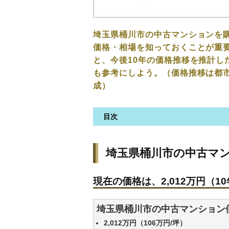
埼玉県桶川市の中古マンションを
価格・相場を知っておくことが重要
と、今後10年の価格推移を推計し
も参考にしよう。（価格推移は都
成）
目次
埼玉県桶川市の中古マンション
埼玉県桶川市の中古マ
現在の価格は、2,012万円（10
価格を詳細に分析しよう
現在の価格は、2,012万円（10
駅からの徒歩距離で価格はどう
築年数で価格はどうなる？
埼玉県桶川市の中古マンション
埼玉県桶川市の中古マンション
2,012万円（106万円/坪）
公示地価はいくら