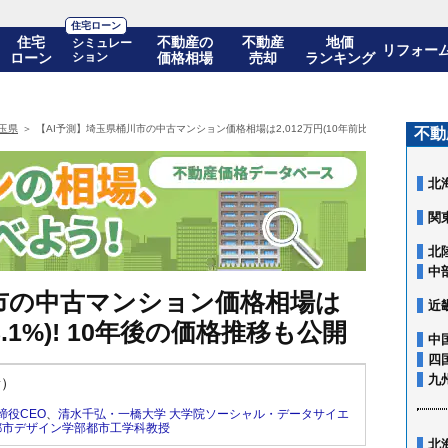
住宅ローン
住宅
不動産の
不動産
地価
シミュレー
リフォー
ローン
ション
価格相場
売却
ランキング
玉県
【AI予測】埼玉県桶川市の中古マンション価格相場は2,012万円(10年前比+98.1%)! 10
不動
北
関
北
中
川市の中古マンション価格相場は
近
98.1%)! 10年後の価格推移も公開
中
四
九
新）
締役CEO
、
清水千弘・一橋大学 大学院ソーシャル・データサイエ
都市デザイン学部都市工学科教授
北