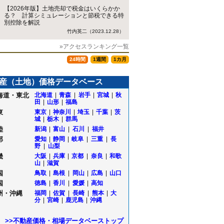
【2026年版】土地売却で税金はいくらかか
る？ 計算シミュレーションと節税できる特
別控除を解説
竹内英二（2023.12.28）
»アクセスランキング一覧
24時間
1週間
1カ月
産（土地）価格データベース
海道・東北
北海道
|
青森
|
岩手
|
宮城
|
秋
田
|
山形
|
福島
東
東京
|
神奈川
|
埼玉
|
千葉
|
茨
城
|
栃木
|
群馬
陸
新潟
|
富山
|
石川
|
福井
部
愛知
|
静岡
|
岐阜
|
三重
|
長
野
|
山梨
畿
大阪
|
兵庫
|
京都
|
奈良
|
和歌
山
|
滋賀
国
鳥取
|
島根
|
岡山
|
広島
|
山口
国
徳島
|
香川
|
愛媛
|
高知
州・沖縄
福岡
|
佐賀
|
長崎
|
熊本
|
大
分
|
宮崎
|
鹿児島
|
沖縄
>>不動産価格・相場データベーストップ