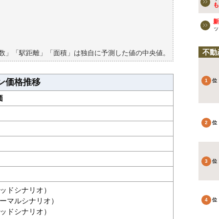
も
検討しよう
新
買える？
ッ
不動
築数」「駅距離」「面積」は独自に予測した値の中央値。
ン価格推移
価
グッドシナリオ）
（ノーマルシナリオ）
バッドシナリオ）