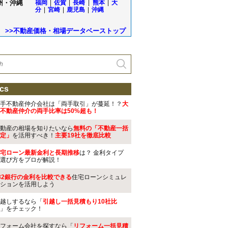
州・沖縄
福岡
|
佐賀
|
長崎
|
熊本
|
大
分
|
宮崎
|
鹿児島
|
沖縄
>>不動産価格・相場データベーストップ
cs
手不動産仲介会社は「両手取引」が蔓延！？
大
不動産仲介の両手比率は50%超も！
動産の相場を知りたいなら
無料の「不動産一括
定」
を活用すべき！
主要19社を徹底比較
宅ローン最新金利と長期推移
は？ 金利タイプ
選び方をプロが解説！
32銀行の金利を比較できる
住宅ローンシミュレ
ションを活用しよう
越しするなら「
引越し一括見積もり10社比
」をチェック！
フォーム会社を探すなら「
リフォーム一括見積