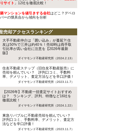
りサイト
」12社を徹底比較！
築マンションを値引きする会社
はどこ？デベロ
パーの懐具合から傾向を分析
産売却アクセスランキング
大手不動産仲介は「囲い込み」が蔓延?! 住
友は50%で三井は約40％！売却時は両手取
引比率が高い会社に注意を【2026年最新
版】
ダイヤモンド不動産研究所（2024.2.13）
住友不動産ステップ（旧住友不動産販売）に
売却を頼んでいい？ 評判口コミ、手数料
率、デメリット、査定方法などを辛口評価！
ダイヤモンド不動産研究所（2023.11.7）
【2026年】不動産一括査定サイトおすすめ
は？ ランキング、評判、特徴など16社を
徹底比較！
ダイヤモンド不動産研究所（2024.1.22）
東急リバブルに不動産売却を頼んでいい？
評判口コミ、手数料率、デメリット、査定方
法などを辛口評価！
ダイヤモンド不動産研究所（2023.11.7）