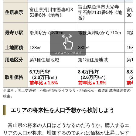
富山県魚津市大光寺
富山県滑川市吾妻町3
富山
住居表示
字石割2131番5外《地
53番6外《地番》
38
番》
最寄り駅
滑川駅から800m
電鉄魚津駅から710m
電鉄
土地面積
128㎡
330㎡
158
スクロールできます
用途区分
第1種住居地域
第1種住居地域
第1
6.7万円/坪
8.4万円/坪
8.8
取引価格
（2.0万円/㎡）
（2.6万円/㎡）
（2
前年比▲1.5%
前年比▲1.9%
前年
※出所：国土交通省「
不動産情報ライブラリ・地価公示・都道府県地価調査の
検索
」
エリアの将来性を人口予想から検討しよう
富山県の将来の人口はどうなるのだろうか。購入するエ
リアの人口が将来、増加するのであれば価格が上昇しやす