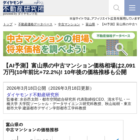
トップ
不動産価格データベース
中古マンション
富山県
【AI予測】富山県の中古マンシ
【AI予測】富山県の中古マンション価格相場は2,091
万円(10年前比+72.2%)! 10年後の価格推移も公開
2026年3月18日公開（2026年3月18日更新）
ダイヤモンド不動産研究所
監修者:
水谷昂太郎・都市空間総合研究所 代表取締役CEO
、
清水千弘・一
橋大学 大学院ソーシャル・データサイエンス研究科教授
、
秋山祐樹・東京
都市大学 建築都市デザイン学部都市工学科教授