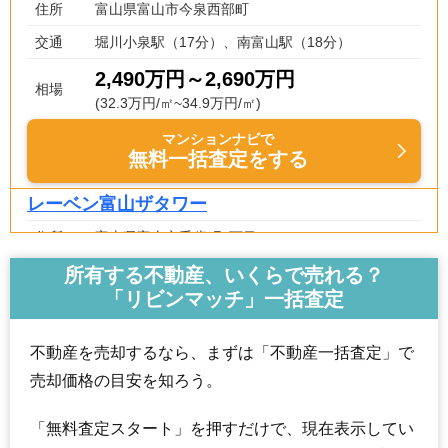
住所
富山県富山市今泉西部町
交通
堀川小泉駅（17分）、南富山駅（18分）
2,490万円～2,690万円
相場
(32.3万円/㎡~34.9万円/㎡)
マンションナビで
無料一括査定をする
レーベン富山ザタワー
住所
富山県富山市千歳町2丁目
電気ビル前駅（4分）、富山駅（9分）、電鉄富山
所有する不動産、いくらで売れる？
交通
駅（10分）
「リビンマッチ」一括査定
3,210万円～3,510万円
相場
(42.2万円/㎡~46.2万円/㎡)
不動産を売却するなら、まずは「不動産一括査定」で
売却価格の目安を知ろう。
マンションナビで
無料一括査定をする
「無料査定スタート」を押すだけで、現在表示してい