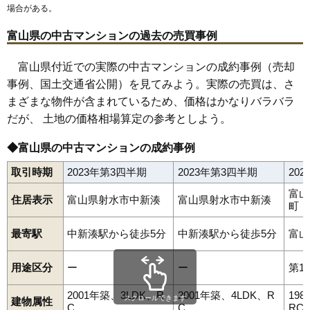
場合がある。
富山県の中古マンションの過去の売買事例
富山県付近での実際の中古マンションの成約事例（売却
事例、国土交通省公開）を見てみよう。実際の売買は、さ
まざまな物件が含まれているため、価格はかなりバラバラ
だが、 土地の価格相場算定の参考としよう。
◆富山県の中古マンションの成約事例
取引時期
2023年第3四半期
2023年第3四半期
20
富山
住居表示
富山県射水市中新湊
富山県射水市中新湊
町
最寄駅
中新湊駅から徒歩5分
中新湊駅から徒歩5分
富山
用途区分
ー
ー
第1
2001年築、3LDK、R
2001年築、4LDK、R
19
スクロールできます
建物属性
C
C
RC