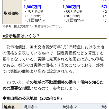
1,800万円
1,900万円
67
・70万円/坪
・66万円/坪
・2
取引価格
（21万円/m²）
（20万円/m²）
（7.
・床面積85㎡
・床面積95㎡
・床
※参考：国土交通省「
不動産情報ライブラリ
」
■公示地価はいくら？
公示地価は、国土交通省が毎年1月1日時点における土地
の価格を公表しているもので、固定資産税などを算定する
基準となっている。実際に売買される地価とは多少の乖離
がある。都心では実際の価格より安めになっており、郊外
では実際の価格より高めに設定されてる。
とはいえ、
その地域の不動産価格の動向・傾向を知るた
めの重要な指標
となるので、参考にしよう。
◆富山県の公示地価（2025年1月）
地点名
滑川市-1
魚津市-2
魚津