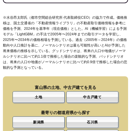
※水谷昂太郎氏（都市空間総合研究所 代表取締役CEO）の協力で作成。価格推
移は、国土交通省の「
不動産情報ライブラリ
」の不動産取引価格情報を参考に
価格を予測、2024年を基準年（現在価格）とした。AI（機械学習）による予測
モデル「LightGBM」の手法で2005年〜2024年までの取引データを学習し、
2025年〜2034年の価格相場を予測している。過去（2005年～2024年）の価格
動向や人口推計を基に、ノーマルシナリオは最も可能性が高いとAIが予測した
将来価格の推移を示している。グッドシナリオは、将来の人口や地価がノーマ
ルシナリオに比べて約1.1倍で推移した場合の楽観的な予測、バッドシナリオ
は、将来の人口や地価がノーマルシナリオに比べて約0.9倍で推移した場合の悲
観的な予測となっている。
富山県の土地、中古戸建てを見る
土地
中古戸建て
最寄りの都道府県から探す
新潟県
石川県