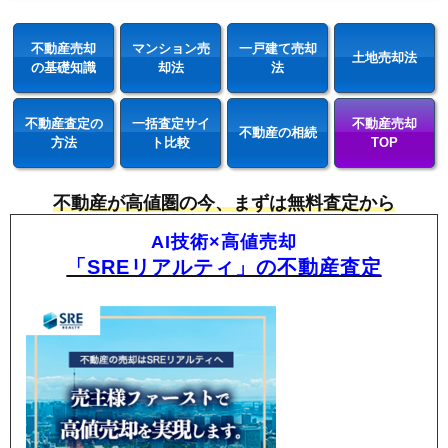
不動産売却
マンション売
一戸建て売却
土地売却法
の基礎知識
却法
法
不動産査定の
一括査定サイ
不動産売却
不動産の相続
方法
ト比較
TOP
不動産が高値圏の今、まずは無料査定から
AI技術×高値売却
「SREリアルティ」の不動産査定