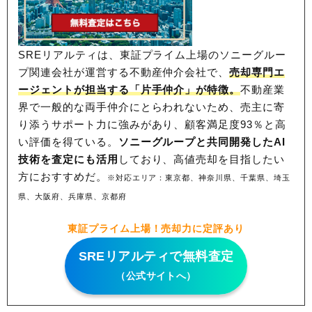
SREリアルティは、東証プライム上場のソニーグルー
プ関連会社が運営する不動産仲介会社で、
売却専門エ
ージェントが担当する「片手仲介」が特徴。
不動産業
界で一般的な両手仲介にとらわれないため、
売主に寄
り添うサポート力に強みがあり、顧客満足度93％と高
い評価を得ている。
ソニーグループと共同開発したAI
技術を査定にも活用
しており、高値売却を目指したい
方におすすめだ。
※対応エリア：東京都、神奈川県、千葉県、埼玉
県、大阪府、兵庫県、京都府
東証プライム上場！売却力に定評あり
SREリアルティで無料査定
（公式サイトへ）