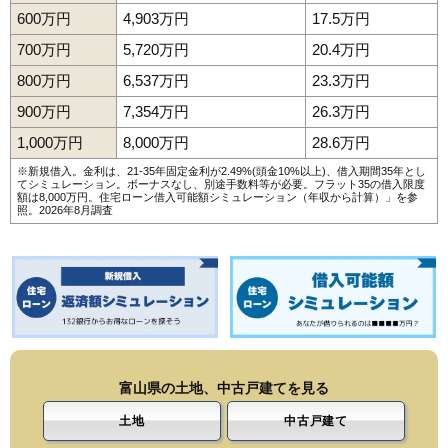
600万円
4,903万円
17.5万円
700万円
5,720万円
20.4万円
800万円
6,537万円
23.3万円
900万円
7,354万円
26.3万円
1,000万円
8,000万円
28.6万円
※新規借入。金利は、21-35年固定金利が2.49%(頭金10%以上)、借入期間35年とし
てシミュレーション。ボーナスなし、別途手数料等が必要。フラット35の借入限度
額は8,000万円。
住宅ローン借入可能額シミュレーション（年収から計算）
」を参
照。2026年8月調査
富山県の土地、中古戸建てを見る
土地
中古戸建て