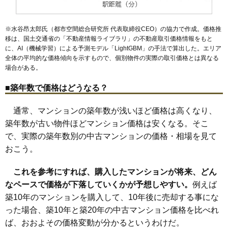
※水谷昂太郎氏（都市空間総合研究所 代表取締役CEO）の協力で作成。価格推
移は、国土交通省の「
不動産情報ライブラリ
」の不動産取引価格情報をもと
に、AI（機械学習）による予測モデル「LightGBM」の手法で算出した。エリア
全体の平均的な価格傾向を示すもので、個別物件の実際の取引価格とは異なる
場合がある。
■築年数で価格はどうなる？
通常、マンションの築年数が浅いほど価格は高くなり、
築年数が古い物件ほどマンション価格は安くなる。そこ
で、実際の築年数別の中古マンションの価格・相場を見て
おこう。
これを参考にすれば、購入したマンションが将来、どん
なペースで価格が下落していくかが予想しやすい。
例えば
築10年のマンションを購入して、10年後に売却する事にな
った場合、築10年と築20年の中古マンション価格を比べれ
ば、おおよその価格変動が分かるというわけだ。