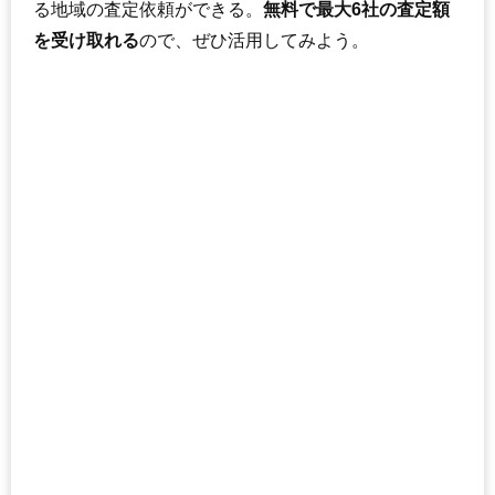
アパガーデンヒルズ大手町
る地域の査定依頼ができる。
無料で最大6社の査定額
住所
富山県高岡市大手町
を受け取れる
ので、ぜひ活用してみよう。
交通
高岡駅駅（3分）、坂下町駅（4分）
1,840万円～2,040万円
相場
(23.0万円/㎡~25.5万円/㎡)
マンションナビで
無料一括査定をする
サーパス二口町
住所
富山県富山市二口町4丁目
交通
2,350万円～2,550万円
相場
(30.1万円/㎡~32.7万円/㎡)
マンションナビで
無料一括査定をする