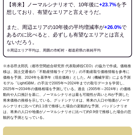
【将来】ノーマルシナリオで、10年後に
+23.7%
を予
想しており、有望なエリアと言えそうだ。
また、周辺エリアの10年後の平均増減率が
+26.0%
で
あるのに比べると、必ずしも有望なエリアとは言え
ないだろう。
※周辺エリア平均は、周囲の市町村・都道府県の単純平均
※水谷昂太郎氏（都市空間総合研究所 代表取締役CEO）の協力で作成。価格推
移は、国土交通省の「
不動産情報ライブラリ
」の不動産取引価格情報を参考に
価格を予測、2024年を基準年（現在価格）とした。AI（機械学習）による予測
モデル「LightGBM」の手法で2005年〜2024年までの取引データを学習し、
2025年〜2034年の価格相場を予測している。過去（2005年～2024年）の価格
動向や人口推計を基に、ノーマルシナリオは最も可能性が高いとAIが予測した
将来価格の推移を示している。グッドシナリオは、将来の人口や地価がノーマ
ルシナリオに比べて約1.1倍で推移した場合の楽観的な予測、バッドシナリオ
は、将来の人口や地価がノーマルシナリオに比べて約0.9倍で推移した場合の悲
観的な予測となっている。