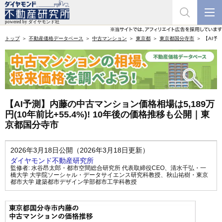
トップ
不動産価格データベース
中古マンション
東京都
東京都国分寺市
【AI予
【AI予測】内藤の中古マンション価格相場は5,189万
円(10年前比+55.4%)! 10年後の価格推移も公開｜東
京都国分寺市
2026年3月18日公開（2026年3月18日更新）
ダイヤモンド不動産研究所
監修者:
水谷昂太郎・都市空間総合研究所 代表取締役CEO
、
清水千弘・一
橋大学 大学院ソーシャル・データサイエンス研究科教授
、
秋山祐樹・東京
都市大学 建築都市デザイン学部都市工学科教授