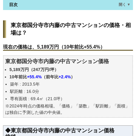
目次
開く ▼
東京都国分寺市内藤の中古マンションの価格・相場
東京都国分寺市内藤の中古マンションの価格・相
は？
場は？
現在の価格は、5,189万円（10年前比+55.4%）
価格を詳細に分析しよう
現在の価格は、5,189万円（10年前比+55.4%）
駅からの徒歩距離で価格はどうなる？
東京都国分寺市内藤の中古マンション価格
築年数で価格はどうなる？
5,189万円（247万円/坪）
東京都国分寺市内藤の中古マンションの過去の売買
事例
10年前比
+55.4%
（前年比
+2.4%
）
築年 : 2013.5年
公示地価はいくら
駅距離 : 16.0分
エリアの将来性を人口予想から検討しよう
専有面積 : 69.4㎡（21.0坪）
自分の年収でいくらの不動産が買える？
※2024年時点の価格相場。「価格」「築数」「駅距離」「面積」
は独自に予測した値の中央値。
◆東京都国分寺市内藤の中古マンション価格