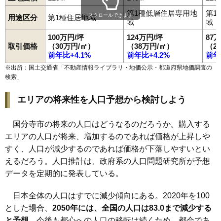
第1種低層住居専用地
第1
スクロールできます
用途区分
第1種住居地域
域
域
100万円/坪
124万円/坪
87
取引価格
（30万円/㎡）
（38万円/㎡）
（2
前年比+4.1%
前年比+4.2%
前年
※出所：国土交通省「
不動産情報ライブラリ・地価公示・都道府県地価調査の
検索
」
エリアの将来性を人口予想から検討しよう
国分寺市の将来の人口はどうなるのだろうか。購入する
エリアの人口が将来、増加するのであれば価格が上昇しや
すく、人口が減少するのであれば価格が下落しやすいとい
えるだろう。人口推計は、政府系の人口問題研究所が予想
データを定期的に発表している。
日本全体の人口はすでに減少傾向にある。2020年を100
とした場合、
2050年には、全国の人口は83.0まで減少する
と予想
。今後も都心への人口の移転は続くため、都会であ