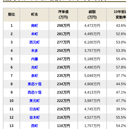
坪単価
総額
10年前比
順位
町名
(万円)
(万円)
変動率
1
南町
298万円
4,473万円
43.6%
2
本町
281万円
4,495万円
52.6%
3
西元町
277万円
6,100万円
53.0%
4
本多
250万円
3,757万円
53.3%
5
内藤
247万円
5,189万円
55.4%
6
光町
236万円
4,490万円
57.8%
7
泉町
235万円
5,049万円
37.7%
8
東恋ケ窪
234万円
4,908万円
44.5%
9
西恋ケ窪
232万円
4,413万円
47.1%
10
東元町
222万円
3,997万円
47.7%
11
日吉町
216万円
4,745万円
39.5%
12
並木町
216万円
4,527万円
55.5%
13
西町
110万円
1,757万円
54.2%