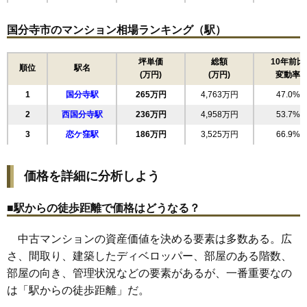
国分寺市のマンション相場ランキング（駅）
坪単価
総額
10年前比
順位
駅名
(万円)
(万円)
変動率
1
国分寺駅
265万円
4,763万円
47.0%
2
西国分寺駅
236万円
4,958万円
53.7%
3
恋ケ窪駅
186万円
3,525万円
66.9%
価格を詳細に分析しよう
■駅からの徒歩距離で価格はどうなる？
中古マンションの資産価値を決める要素は多数ある。広
さ、間取り、建築したディベロッパー、部屋のある階数、
部屋の向き、管理状況などの要素があるが、一番重要なの
は「駅からの徒歩距離」だ。