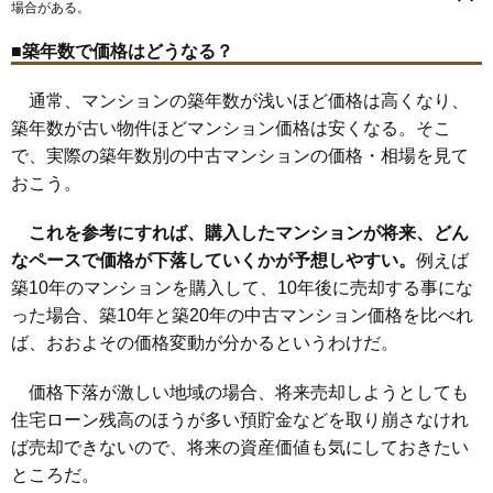
場合がある。
泉町
内藤
並木町
西恋ケ窪
西町
西元町
東恋ケ窪
東元町
光町
西国分寺駅
国分寺駅
恋ケ窪駅
日吉町
本多
本町
南町
■築年数で価格はどうなる？
通常、マンションの築年数が浅いほど価格は高くなり、
築年数が古い物件ほどマンション価格は安くなる。そこ
で、実際の築年数別の中古マンションの価格・相場を見て
おこう。
これを参考にすれば、購入したマンションが将来、どん
なペースで価格が下落していくかが予想しやすい。
例えば
築10年のマンションを購入して、10年後に売却する事にな
った場合、築10年と築20年の中古マンション価格を比べれ
ば、おおよその価格変動が分かるというわけだ。
価格下落が激しい地域の場合、将来売却しようとしても
住宅ローン残高のほうが多い預貯金などを取り崩さなけれ
ば売却できないので、将来の資産価値も気にしておきたい
ところだ。