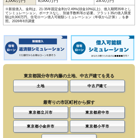
1,000万円
8,000万円
28.6万円
※新規借入。金利は、21-35年固定金利が2.49%(頭金10%以上)、借入期間35年とし
てシミュレーション。ボーナスなし、別途手数料等が必要。フラット35の借入限度
額は8,000万円。
住宅ローン借入可能額シミュレーション（年収から計算）
」を参
照。2026年8月調査
東京都国分寺市内藤の土地、中古戸建てを見る
土地
中古戸建て
最寄りの市区町村から探す
東京都立川市
東京都府中市
東京都小金井市
東京都小平市