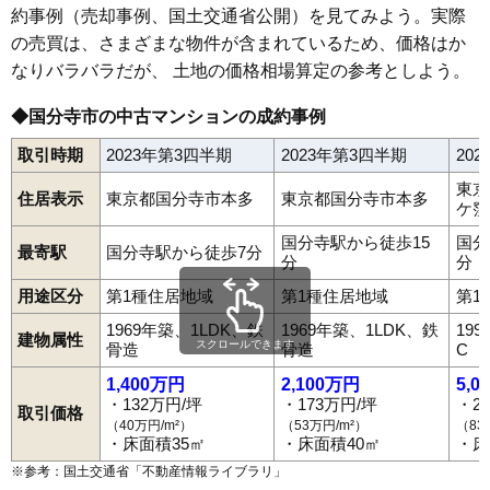
約事例（売却事例、国土交通省公開）を見てみよう。実際
の売買は、さまざまな物件が含まれているため、価格はか
なりバラバラだが、 土地の価格相場算定の参考としよう。
◆国分寺市の中古マンションの成約事例
取引時期
2023年第3四半期
2023年第3四半期
20
東京
住居表示
東京都国分寺市本多
東京都国分寺市本多
ケ窪
国分寺駅から徒歩15
国分
最寄駅
国分寺駅から徒歩7分
分
分
用途区分
第1種住居地域
第1種住居地域
第1
1969年築、1LDK、鉄
1969年築、1LDK、鉄
19
建物属性
スクロールできます
骨造
骨造
C
1,400万円
2,100万円
5,0
・132万円/坪
・173万円/坪
・2
取引価格
（40万円/m²）
（53万円/m²）
（83
・床面積35㎡
・床面積40㎡
・床
※参考：国土交通省「
不動産情報ライブラリ
」