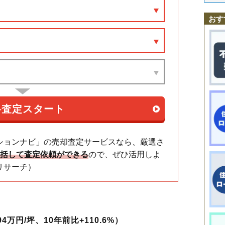
愛宕
聖蹟桜ケ丘駅
一ノ宮
落合
京王永山駅
貝取
唐木田
京王多摩センター駅
乞田
山王下
諏訪
関戸
小田急永山駅
鶴牧
豊ケ丘
中沢
永山
小田急多摩センター駅
聖ケ丘
馬引沢
南野
連光寺
唐木田駅
和田
多摩センター駅
おす
ションナビ」の売却査定サービスなら、厳選さ
一括して査定依頼ができる
ので、ぜひ活用しよ
リサーチ）
万円/坪、10年前比+110.6%）