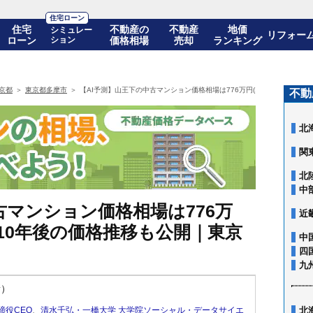
住宅ローン
住宅
不動産の
不動産
地価
シミュレー
リフォー
ローン
ション
価格相場
売却
ランキング
京都
東京都多摩市
【AI予測】山王下の中古マンション価格相場は776万円(10年前比+110.6
不動
北
関
北
中
古マンション価格相場は776万
近
%)! 10年後の価格推移も公開｜東京
中
四
九
新）
締役CEO
、
清水千弘・一橋大学 大学院ソーシャル・データサイエ
北