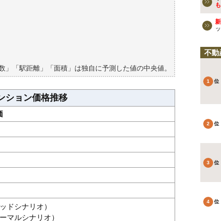
ションの過去の売買事例
も
新
検討しよう
ッ
買える？
不動
築数」「駅距離」「面積」は独自に予測した値の中央値。
ンション価格推移
価
グッドシナリオ）
（ノーマルシナリオ）