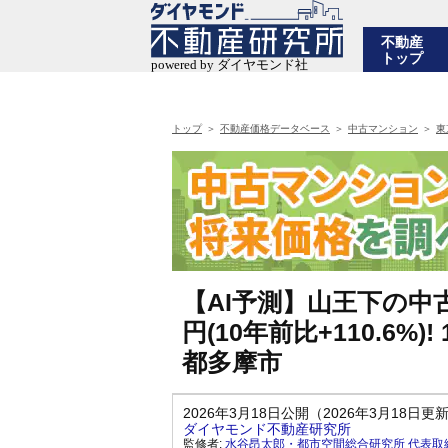
不動産
トップ
トップ
不動産価格データベース
中古マンション
東
【AI予測】山王下の中
円(10年前比+110.6
都多摩市
2026年3月18日公開（2026年3月18日更
ダイヤモンド不動産研究所
監修者:
水谷昂太郎・都市空間総合研究所 代表取