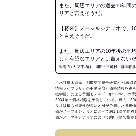
また、周辺エリアの過去10年間
リアと言えそうだ。
【将来】ノーマルシナリオで、1
と言えそうだ。
また、周辺エリアの10年後の平
しも有望なエリアとは言えない
※周辺エリア平均は、周囲の市町村・都道府県
※水谷昂太郎氏（都市空間総合研究所 代表取
情報ライブラリ
」の不動産取引価格情報を参考
械学習）による予測モデル「LightGBM」の手
2034年の価格相場を予測している。過去（2
リオは最も可能性が高いとAIが予測した将来
価がノーマルシナリオに比べて約1.1倍で推
価がノーマルシナリオに比べて約0.9倍で推