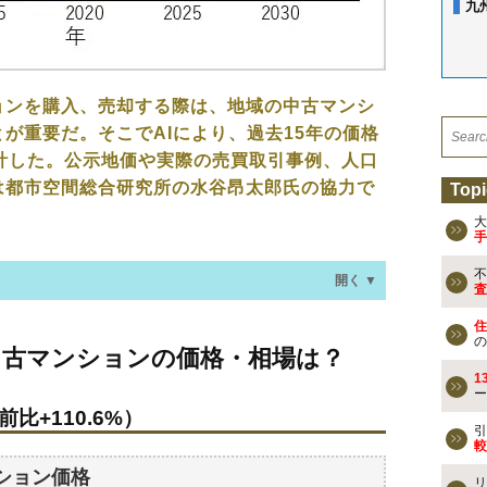
九
ョンを購入、売却する際は、地域の中古マンシ
が重要だ。そこでAIにより、過去15年の価格
計した。公示地価や実際の売買取引事例、人口
は都市空間総合研究所の水谷昂太郎氏の協力で
Topi
大
手
不
開く ▼
査
住
ションの価格・相場は？
の
中古マンションの価格・相場は？
比+110.6%）
1
ー
比+110.6%）
なる？
引
較
ション価格
リ