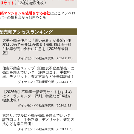
りサイト
」12社を徹底比較！
築マンションを値引きする会社
はどこ？デベロ
パーの懐具合から傾向を分析
産売却アクセスランキング
大手不動産仲介は「囲い込み」が蔓延?! 住
友は50%で三井は約40％！売却時は両手取
引比率が高い会社に注意を【2026年最新
版】
ダイヤモンド不動産研究所（2024.2.13）
住友不動産ステップ（旧住友不動産販売）に
売却を頼んでいい？ 評判口コミ、手数料
率、デメリット、査定方法などを辛口評価！
ダイヤモンド不動産研究所（2023.11.7）
【2026年】不動産一括査定サイトおすすめ
は？ ランキング、評判、特徴など16社を
徹底比較！
ダイヤモンド不動産研究所（2024.1.22）
東急リバブルに不動産売却を頼んでいい？
評判口コミ、手数料率、デメリット、査定方
法などを辛口評価！
ダイヤモンド不動産研究所（2023.11.7）