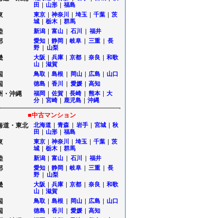
田
|
山形
|
福島
東
東京
|
神奈川
|
埼玉
|
千葉
|
茨
城
|
栃木
|
群馬
陸
新潟
|
富山
|
石川
|
福井
部
愛知
|
静岡
|
岐阜
|
三重
|
長
野
|
山梨
畿
大阪
|
兵庫
|
京都
|
奈良
|
和歌
山
|
滋賀
国
鳥取
|
島根
|
岡山
|
広島
|
山口
国
徳島
|
香川
|
愛媛
|
高知
州・沖縄
福岡
|
佐賀
|
長崎
|
熊本
|
大
分
|
宮崎
|
鹿児島
|
沖縄
■中古マンション
海道・東北
北海道
|
青森
|
岩手
|
宮城
|
秋
田
|
山形
|
福島
東
東京
|
神奈川
|
埼玉
|
千葉
|
茨
城
|
栃木
|
群馬
陸
新潟
|
富山
|
石川
|
福井
部
愛知
|
静岡
|
岐阜
|
三重
|
長
野
|
山梨
畿
大阪
|
兵庫
|
京都
|
奈良
|
和歌
山
|
滋賀
国
鳥取
|
島根
|
岡山
|
広島
|
山口
国
徳島
|
香川
|
愛媛
|
高知