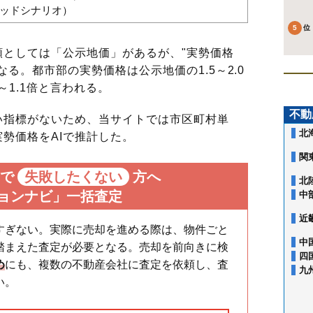
バッドシナリオ）
としては「公示地価」があるが、"実勢価格
る。都市部の実勢価格は公示地価の1.5～2.0
～1.1倍と言われる。
不動
指標がないため、当サイトでは市区町村単
北
勢価格をAIで推計した。
関
で
失敗したくない
方へ
北
ョンナビ」一括査定
中
近
すぎない。実際に売却を進める際は、物件ごと
中
踏まえた査定が必要となる。売却を前向きに検
四
め
にも、複数の不動産会社に査定を依頼し、査
九
い。