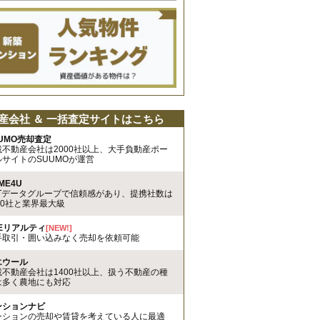
産会社 ＆ 一括査定サイトはこちら
UMO売却査定
載不動産会社は2000社以上、大手負動産ポー
ルサイトのSUUMOが運営
ME4U
TTデータグループで信頼感があり、提携社数は
00社と業界最大級
REリアルティ
[NEW!]
手取引・囲い込みなく売却を依頼可能
エウール
載不動産会社は1400社以上、扱う不動産の種
は多く農地にも対応
ンションナビ
ンションの売却や賃貸を考えている人に最適