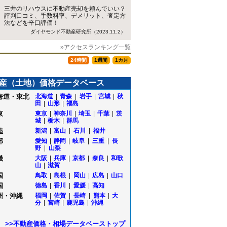
三井のリハウスに不動産売却を頼んでいい？
評判口コミ、手数料率、デメリット、査定方
法などを辛口評価！
ダイヤモンド不動産研究所（2023.11.2）
»アクセスランキング一覧
24時間
1週間
1カ月
産（土地）価格データベース
海道・東北
北海道
|
青森
|
岩手
|
宮城
|
秋
田
|
山形
|
福島
東
東京
|
神奈川
|
埼玉
|
千葉
|
茨
城
|
栃木
|
群馬
陸
新潟
|
富山
|
石川
|
福井
部
愛知
|
静岡
|
岐阜
|
三重
|
長
野
|
山梨
畿
大阪
|
兵庫
|
京都
|
奈良
|
和歌
山
|
滋賀
国
鳥取
|
島根
|
岡山
|
広島
|
山口
国
徳島
|
香川
|
愛媛
|
高知
州・沖縄
福岡
|
佐賀
|
長崎
|
熊本
|
大
分
|
宮崎
|
鹿児島
|
沖縄
>>不動産価格・相場データベーストップ