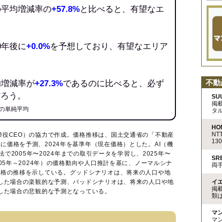
の平均増減率の
+57.8%
と比べると、有望なエ
0年後に
+0.0%
を予想しており、有望なエリア
不動
均増減率が
+27.3%
であるのに比べると、必ず
だろう。
SU
掲
の単純平均
タ
HO
N
締役CEO）の協力で作成。価格推移は、国土交通省の「
不動産
13
に価格を予測、2024年を基準年（現在価格）とした。AI（機
法で2005年〜2024年までの取引データを学習し、2025年〜
S
005年～2024年）の価格動向や人口推計を基に、ノーマルシナ
両
価格の推移を示している。グッドシナリオは、将来の人口や地
イ
移した場合の楽観的な予測、バッドシナリオは、将来の人口や地
掲
移した場合の悲観的な予測となっている。
類
マ
マ