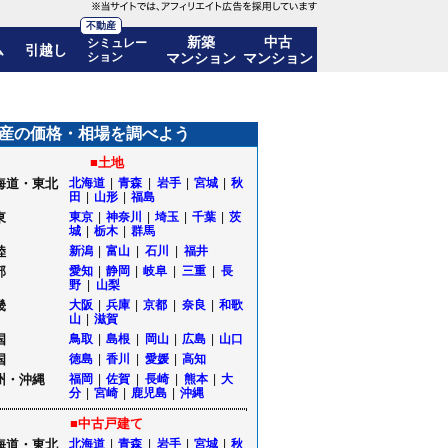
不動産
新築
中古
シミュレー
ム
引越し
ション
マンション
マンション
%)! 10年後の価格推移も公開｜東京都多摩市
産の価格・相場を調べよう
■土地
海道・東北
北海道
|
青森
|
岩手
|
宮城
|
秋
田
|
山形
|
福島
東
東京
|
神奈川
|
埼玉
|
千葉
|
茨
城
|
栃木
|
群馬
陸
新潟
|
富山
|
石川
|
福井
部
愛知
|
静岡
|
岐阜
|
三重
|
長
野
|
山梨
畿
大阪
|
兵庫
|
京都
|
奈良
|
和歌
山
|
滋賀
国
鳥取
|
島根
|
岡山
|
広島
|
山口
国
徳島
|
香川
|
愛媛
|
高知
州・沖縄
福岡
|
佐賀
|
長崎
|
熊本
|
大
分
|
宮崎
|
鹿児島
|
沖縄
■中古戸建て
海道・東北
北海道
|
青森
|
岩手
|
宮城
|
秋