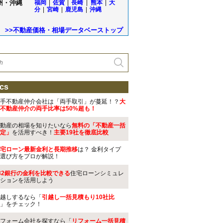
州・沖縄
福岡
|
佐賀
|
長崎
|
熊本
|
大
分
|
宮崎
|
鹿児島
|
沖縄
>>不動産価格・相場データベーストップ
cs
手不動産仲介会社は「両手取引」が蔓延！？
大
不動産仲介の両手比率は50%超も！
動産の相場を知りたいなら
無料の「不動産一括
定」
を活用すべき！
主要19社を徹底比較
宅ローン最新金利と長期推移
は？ 金利タイプ
選び方をプロが解説！
32銀行の金利を比較できる
住宅ローンシミュレ
ションを活用しよう
越しするなら「
引越し一括見積もり10社比
」をチェック！
フォーム会社を探すなら「
リフォーム一括見積