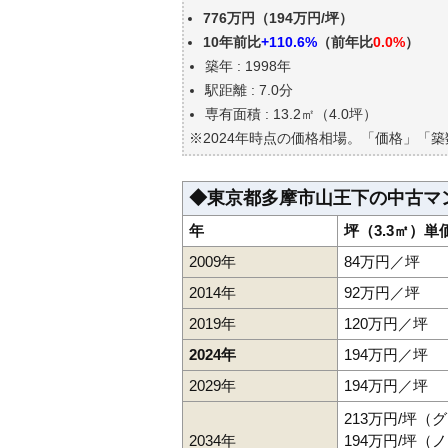
東京都多摩市山王下の中古マン
776万円（194万円/坪）
公示地価はいくら
10年前比
+110.6%
（前年比
0.0%
）
エリアの将来性を人口予想から
築年 : 1998年
自分の年収でいくらの不動産が
駅距離 : 7.0分
専有面積 : 13.2㎡（4.0坪）
※2024年時点の価格相場。「価格」「
◆東京都多摩市山王下の中古マ
年
坪（3.3㎡）単
2009年
84万円／坪
2014年
92万円／坪
2019年
120万円／坪
2024年
194万円／坪
2029年
194万円／坪
213万円/坪（
2034年
194万円/坪