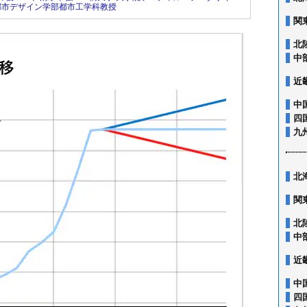
都市デザイン学部都市工学科教授
関
北
中
近
中
四
九
北
関
北
中
近
中
四