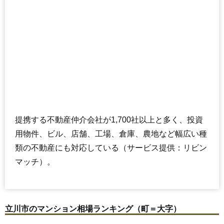
住所
東京都立川市幸町5丁目
交通
砂川七番駅（5分）、玉川上水駅（7分）
620万円～720万円
相場
(25.8万円/㎡~30.0万円/㎡)
マンションナビで
無料一括査定をする
ライオンズマンション立川幸町
提携する不動産仲介会社が1,700社以上と多く、投資
住所
東京都立川市幸町4丁目
用物件、ビル、店舗、工場、倉庫、農地など幅広い種
交通
東大和市駅（9分）
類の不動産にも対応している（サービス提供：リビン
800万円～900万円
相場
マッチ）。
(16.7万円/㎡~18.8万円/㎡)
マンションナビで
無料一括査定をする
立川市のマンション相場ランキング（町＝大字）
サンクレイドル立川幸町