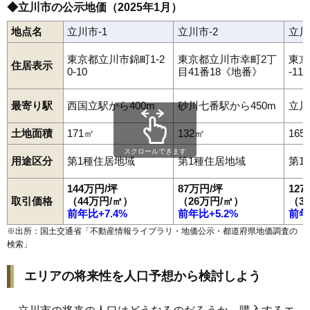
◆立川市の公示地価（2025年1月）
地点名
立川市-1
立川市-2
立川
東京都立川市錦町1-2
東京都立川市幸町2丁
東京
住居表示
0-10
目41番18《地番》
-11-
最寄り駅
西国立駅から400m
砂川七番駅から450m
立川
土地面積
171㎡
132㎡
165
スクロールできます
用途区分
第1種住居地域
第1種住居地域
第1
144万円/坪
87万円/坪
12
取引価格
（44万円/㎡）
（26万円/㎡）
（3
前年比+7.4%
前年比+5.2%
前年
※出所：国土交通省「
不動産情報ライブラリ・地価公示・都道府県地価調査の
検索
」
エリアの将来性を人口予想から検討しよう