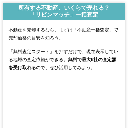
交通
所有する不動産、いくらで売れる？
「リビンマッチ」一括査定
1,200万円～1,400万円
相場
(20.0万円/㎡~23.3万円/㎡)
不動産を売却するなら、まずは「不動産一括査定」で
マンションナビで
売却価格の目安を知ろう。
無料一括査定をする
「無料査定スタート」を押すだけで、現在表示してい
ダイアパレス立川幸町
る地域の査定依頼ができる。
無料で最大6社の査定額
住所
東京都立川市幸町4丁目
を受け取れる
ので、ぜひ活用してみよう。
砂川七番駅（13分）、玉川上水駅（19分）、東大
交通
和市駅（19分）
2,520万円～2,720万円
相場
(37.1万円/㎡~40.0万円/㎡)
マンションナビで
無料一括査定をする
ミリオンコート玉川上水