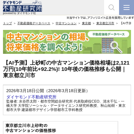
トップ
不動産価格データベース
中古マンション
東京都
東京都立川市
【AI予測
【AI予測】上砂町の中古マンション価格相場は2,121
万円(10年前比+92.2%)! 10年後の価格推移も公開｜
東京都立川市
2026年3月18日公開（2026年3月18日更新）
ダイヤモンド不動産研究所
監修者:
水谷昂太郎・都市空間総合研究所 代表取締役CEO
、
清水千弘・一
橋大学 大学院ソーシャル・データサイエンス研究科教授
、
秋山祐樹・東京
都市大学 建築都市デザイン学部都市工学科教授