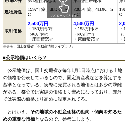
用途区分
第1種住居地域
第1種住居地域
第1
1997年築、3LDK、R
2005年築、4LDK、S
19
建物属性
C
RC
C
スクロールできます
2,500万円
4,500万円
2,0
・150万円/坪
・198万円/坪
・1
取引価格
（46万円/m²）
（60万円/m²）
（33
・床面積55㎡
・床面積75㎡
・床
※参考：国土交通省「
不動産情報ライブラリ
」
■公示地価はいくら？
公示地価は、国土交通省が毎年1月1日時点における土地
の価格を公表しているもので、固定資産税などを算定する
基準となっている。実際に売買される地価とは多少の乖離
がある。都心では実際の価格より安めになっており、郊外
では実際の価格より高めに設定されてる。
とはいえ、
その地域の不動産価格の動向・傾向を知るた
めの重要な指標
となるので、参考にしよう。