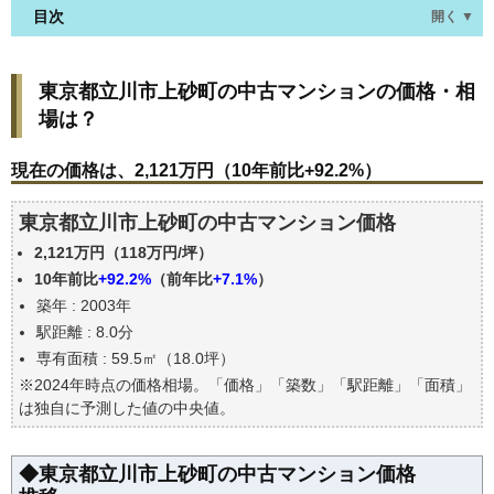
目次
開く ▼
東京都立川市上砂町の中古マンションの価格・相場
東京都立川市上砂町の中古マンションの価格・相
は？
場は？
現在の価格は、2,121万円（10年前比+92.2%）
価格を詳細に分析しよう
現在の価格は、2,121万円（10年前比+92.2%）
駅からの徒歩距離で価格はどうなる？
東京都立川市上砂町の中古マンション価格
築年数で価格はどうなる？
2,121万円（118万円/坪）
東京都立川市上砂町の中古マンションの過去の売買
事例
10年前比
+92.2%
（前年比
+7.1%
）
築年 : 2003年
公示地価はいくら
駅距離 : 8.0分
エリアの将来性を人口予想から検討しよう
専有面積 : 59.5㎡（18.0坪）
自分の年収でいくらの不動産が買える？
※2024年時点の価格相場。「価格」「築数」「駅距離」「面積」
は独自に予測した値の中央値。
◆東京都立川市上砂町の中古マンション価格