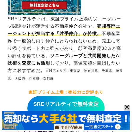
SREリアルティは、東証プライム上場のソニーグルー
プ関連会社が運営する不動産仲介会社で、
売却専門エ
ージェントが担当する「片手仲介」が特徴。
不動産業
界で一般的な両手仲介にとらわれないため、
売主に寄
り添うサポート力に強みがあり、顧客満足度93％と高
い評価を得ている。
ソニーグループと共同開発したAI
技術を査定にも活用
しており、高値売却を目指したい
方におすすめだ。
※対応エリア：東京都、神奈川県、千葉県、埼玉
県、大阪府、兵庫県、京都府
東証プライム上場！売却力に定評あり
SREリアルティで無料査定
（公式サイトへ）