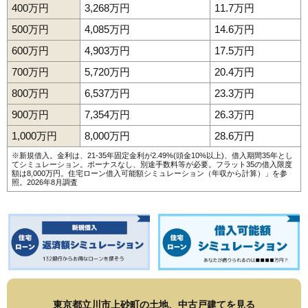
400万円
3,268万円
11.7万円
500万円
4,085万円
14.6万円
600万円
4,903万円
17.5万円
700万円
5,720万円
20.4万円
800万円
6,537万円
23.3万円
900万円
7,354万円
26.3万円
1,000万円
8,000万円
28.6万円
※新規借入。金利は、21-35年固定金利が2.49%(頭金10%以上)、借入期間35年とし
てシミュレーション。ボーナスなし、別途手数料等が必要。フラット35の借入限度
額は8,000万円。
住宅ローン借入可能額シミュレーション（年収から計算）
」を参
照。2026年8月調査
東京都立川市上砂町の土地、中古戸建てを見る