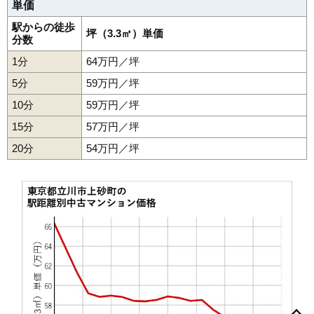
単価
アネックス立川
駅からの徒歩
住所
東京都立川市幸町3丁目
坪（3.3㎡）単価
分数
交通
泉体育館駅（12分）
1分
64万円／坪
2,900万円～3,200万円
5分
59万円／坪
相場
(29.0万円/㎡~32.0万円/㎡)
10分
59万円／坪
マンションナビで
15分
57万円／坪
無料一括査定をする
20分
54万円／坪