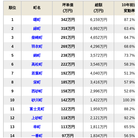
坪単価
総額
10年前比
住所
東京都立川市幸町1丁目
順位
町名
(万円)
(万円)
変動率
交通
1
曙町
342万円
6,159万円
87.1%
3,650万円～3,950万円
2
緑町
318万円
6,992万円
63.4%
相場
(73.0万円/㎡~79.0万円/㎡)
3
柴崎町
291万円
4,652万円
64.7%
マンションナビで
4
羽衣町
269万円
4,296万円
68.6%
無料一括査定をする
5
錦町
238万円
3,572万円
73.7%
6
高松町
222万円
3,546万円
58.3%
西けやき台団地8号棟
7
若葉町
192万円
4,040万円
51.3%
住所
東京都立川市幸町2丁目
8
栄町
185万円
3,416万円
57.9%
交通
泉体育館駅（9分）
9
西砂町
158万円
2,996万円
52.6%
1,160万円～1,360万円
10
砂川町
142万円
1,422万円
100.3%
相場
(19.3万円/㎡~22.7万円/㎡)
11
富士見町
122万円
1,959万円
88.2%
マンションナビで
12
上砂町
118万円
2,121万円
92.2%
無料一括査定をする
13
幸町
113万円
1,811万円
65.5%
コスモ立川幸町
14
一番町
97万円
1,834万円
56.5%