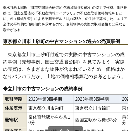
※水谷昂太郎氏（都市空間総合研究所 代表取締役CEO）の協力で作成。価格推
移は、国土交通省の「
不動産情報ライブラリ
」の不動産取引価格情報をもと
に、AI（機械学習）による予測モデル「LightGBM」の手法で算出した。エリア
全体の平均的な価格傾向を示すもので、個別物件の実際の取引価格とは異なる
場合がある。
東京都立川市上砂町の中古マンションの過去の売買事例
東京都立川市上砂町付近での実際の中古マンションの成
約事例（売却事例、国土交通省公開）を見てみよう。実際
の売買は、さまざまな物件が含まれているため、価格はか
なりバラバラだが、 土地の価格相場算定の参考としよう。
◆立川市の中古マンションの成約事例
取引時期
2023年第3四半期
2023年第3四半期
20
住居表示
東京都立川市栄町
東京都立川市錦町
東京
泉体育館駅から徒歩1
泉体
最寄駅
西国立駅から徒歩3分
0分
分