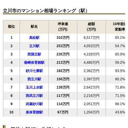
15
柏町
77万円
997万円
39.4%
住所
東京都立川市幸町4丁目
立川市のマンション相場ランキング（駅）
交通
砂川七番駅（14分）、東大和市駅（14分）
坪単価
総額
10年前比
順位
駅名
1,700万円～1,900万円
(万円)
(万円)
変動率
相場
(28.8万円/㎡~32.2万円/㎡)
1
高松駅
310万円
6,517万円
65.1%
マンションナビで
2
立川駅
253万円
4,053万円
54.7%
無料一括査定をする
3
西国立駅
235万円
4,229万円
65.0%
4
柴崎体育館駅
213万円
4,480万円
59.2%
アルファスクエア立川幸町
5
砂川七番駅
182万円
2,362万円
93.5%
住所
東京都立川市幸町1丁目
6
西立川駅
150万円
2,397万円
80.2%
交通
泉体育館駅（3分）
7
玉川上水駅
139万円
2,642万円
71.8%
1,980万円～2,180万円
8
西武立川駅
117万円
2,216万円
71.5%
相場
(38.8万円/㎡~42.7万円/㎡)
9
武蔵砂川駅
114万円
2,051万円
88.1%
マンションナビで
10
泉体育館駅
67万円
1,204万円
43.6%
無料一括査定をする