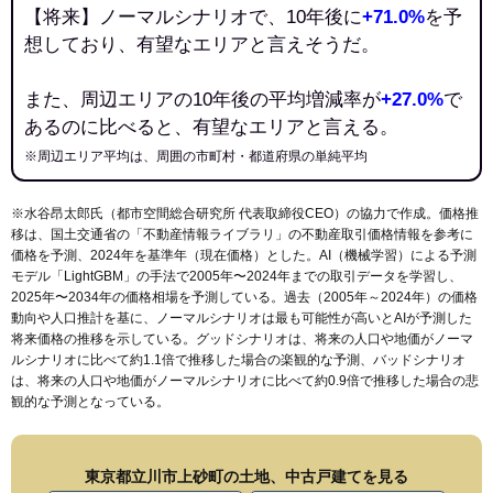
【将来】ノーマルシナリオで、10年後に
+71.0%
を予
想しており、有望なエリアと言えそうだ。
また、周辺エリアの10年後の平均増減率が
+27.0%
で
あるのに比べると、有望なエリアと言える。
※周辺エリア平均は、周囲の市町村・都道府県の単純平均
※水谷昂太郎氏（都市空間総合研究所 代表取締役CEO）の協力で作成。価格推
移は、国土交通省の「
不動産情報ライブラリ
」の不動産取引価格情報を参考に
価格を予測、2024年を基準年（現在価格）とした。AI（機械学習）による予測
モデル「LightGBM」の手法で2005年〜2024年までの取引データを学習し、
2025年〜2034年の価格相場を予測している。過去（2005年～2024年）の価格
動向や人口推計を基に、ノーマルシナリオは最も可能性が高いとAIが予測した
将来価格の推移を示している。グッドシナリオは、将来の人口や地価がノーマ
ルシナリオに比べて約1.1倍で推移した場合の楽観的な予測、バッドシナリオ
は、将来の人口や地価がノーマルシナリオに比べて約0.9倍で推移した場合の悲
観的な予測となっている。
東京都立川市上砂町の土地、中古戸建てを見る