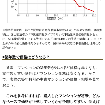
曙町
西国立駅
一番町
立川駅
柏町
上砂町
西立川駅
幸町
玉川上水駅
栄町
柴崎町
武蔵砂川駅
砂川町
高松町
西武立川駅
錦町
西砂町
柴崎体育館駅
羽衣町
富士見町
高松駅
泉体育館駅
緑町
若葉町
砂川七番駅
※水谷昂太郎氏（都市空間総合研究所 代表取締役CEO）の協力で作成。価格推
移は、国土交通省の「
不動産情報ライブラリ
」の不動産取引価格情報をもと
に、AI（機械学習）による予測モデル「LightGBM」の手法で算出した。エリア
全体の平均的な価格傾向を示すもので、個別物件の実際の取引価格とは異なる
場合がある。
■築年数で価格はどうなる？
通常、マンションの築年数が浅いほど価格は高くなり、
築年数が古い物件ほどマンション価格は安くなる。そこ
で、実際の築年数別の中古マンションの価格・相場を見て
おこう。
これを参考にすれば、購入したマンションが将来、どん
なペースで価格が下落していくかが予想しやすい。
例えば