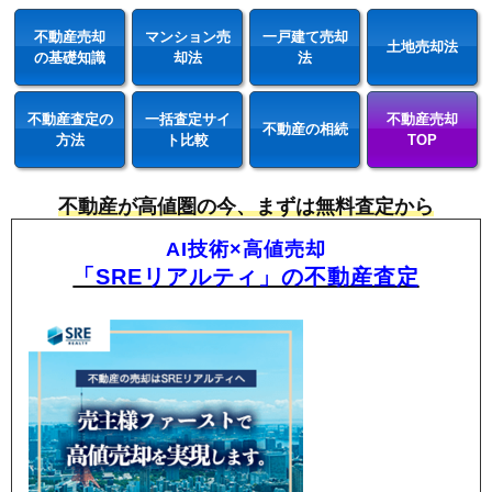
不動産売却
マンション売
一戸建て売却
土地売却法
の基礎知識
却法
法
不動産査定の
一括査定サイ
不動産売却
不動産の相続
方法
ト比較
TOP
不動産が高値圏の今、まずは無料査定から
AI技術×高値売却
「SREリアルティ」の不動産査定