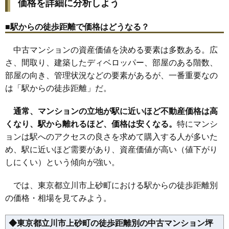
ウィスタリアマンション幸町
価格を詳細に分析しよう
住所
東京都立川市幸町4丁目
■駅からの徒歩距離で価格はどうなる？
交通
東大和市駅（13分）、砂川七番駅（15分）
中古マンションの資産価値を決める要素は多数ある。広
1,370万円～1,570万円
相場
さ、間取り、建築したディベロッパー、部屋のある階数、
(24.5万円/㎡~28.0万円/㎡)
部屋の向き、管理状況などの要素があるが、一番重要なの
マンションナビで
は「駅からの徒歩距離」だ。
無料一括査定をする
通常、マンションの立地が駅に近いほど不動産価格は高
シティコーポパルナス立川
くなり、駅から離れるほど、価格は安くなる。
特にマンシ
住所
東京都立川市幸町1丁目
ョンは駅へのアクセスの良さを求めて購入する人が多いた
め、駅に近いほど需要があり、資産価値が高い（値下がり
交通
泉体育館駅（4分）
しにくい）という傾向が強い。
2,180万円～2,380万円
相場
(38.2万円/㎡~41.8万円/㎡)
では、東京都立川市上砂町における駅からの徒歩距離別
の価格・相場を見てみよう。
マンションナビで
無料一括査定をする
◆東京都立川市上砂町の徒歩距離別の中古マンション坪