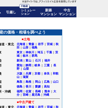
不動産
新築
中古
シミュレー
ム
引越し
ション
マンション
マンション
7%)! 10年後の価格推移も公開｜東京都立川市
産の価格・相場を調べよう
■土地
海道・東北
北海道
|
青森
|
岩手
|
宮城
|
秋
田
|
山形
|
福島
東
東京
|
神奈川
|
埼玉
|
千葉
|
茨
城
|
栃木
|
群馬
陸
新潟
|
富山
|
石川
|
福井
部
愛知
|
静岡
|
岐阜
|
三重
|
長
野
|
山梨
畿
大阪
|
兵庫
|
京都
|
奈良
|
和歌
山
|
滋賀
国
鳥取
|
島根
|
岡山
|
広島
|
山口
国
徳島
|
香川
|
愛媛
|
高知
州・沖縄
福岡
|
佐賀
|
長崎
|
熊本
|
大
分
|
宮崎
|
鹿児島
|
沖縄
■中古戸建て
海道・東北
北海道
|
青森
|
岩手
|
宮城
|
秋