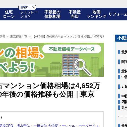
住宅ローン
住宅
不動産の
不動産
地価
シミュレー
リフォー
ローン
ション
価格相場
売却
ランキング
京都
東京都立川市
【AI予測】柴崎町の中古マンション価格相場は4,652万円(10年前比+64.
不動
北
関
北
中
マンション価格相場は4,652万
近
)! 10年後の価格推移も公開｜東京
中
四
九
新）
締役CEO
、
清水千弘・一橋大学 大学院ソーシャル・データサイエ
北