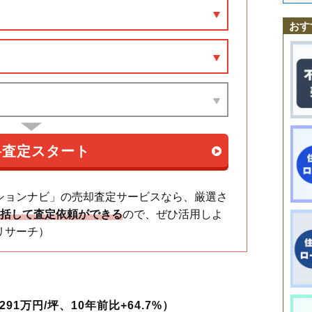
曙町
西国立駅
一番町
立川駅
柏町
上砂町
西立川駅
幸町
玉川上水駅
栄町
柴崎町
武蔵砂川駅
砂川町
高松町
西武立川駅
錦町
西砂町
羽衣町
柴崎体育館駅
富士見町
高松駅
緑町
若葉町
泉体育館駅
砂川七番駅
おす
ションナビ」の売却査定サービスなら、厳選さ
一括して査定依頼ができる
ので、ぜひ活用しよ
リサーチ）
91万円/坪、10年前比+64.7%）