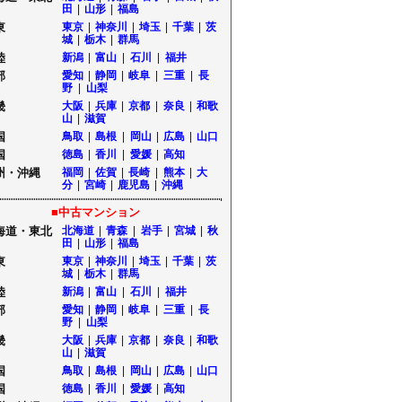
田
|
山形
|
福島
東
東京
|
神奈川
|
埼玉
|
千葉
|
茨
城
|
栃木
|
群馬
陸
新潟
|
富山
|
石川
|
福井
部
愛知
|
静岡
|
岐阜
|
三重
|
長
野
|
山梨
畿
大阪
|
兵庫
|
京都
|
奈良
|
和歌
山
|
滋賀
国
鳥取
|
島根
|
岡山
|
広島
|
山口
国
徳島
|
香川
|
愛媛
|
高知
州・沖縄
福岡
|
佐賀
|
長崎
|
熊本
|
大
分
|
宮崎
|
鹿児島
|
沖縄
■中古マンション
海道・東北
北海道
|
青森
|
岩手
|
宮城
|
秋
田
|
山形
|
福島
東
東京
|
神奈川
|
埼玉
|
千葉
|
茨
城
|
栃木
|
群馬
陸
新潟
|
富山
|
石川
|
福井
部
愛知
|
静岡
|
岐阜
|
三重
|
長
野
|
山梨
畿
大阪
|
兵庫
|
京都
|
奈良
|
和歌
山
|
滋賀
国
鳥取
|
島根
|
岡山
|
広島
|
山口
国
徳島
|
香川
|
愛媛
|
高知