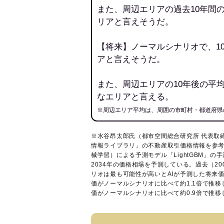
また、周辺エリアの過去10年間
リアと言えそうだ。
【将来】ノーマルシナリオで、1
アと言えそうだ。
また、周辺エリアの10年後の平
なエリアと言える。
※周辺エリア平均は、周囲の市町村・都道府県
※水谷昂太郎氏（都市空間総合研究所 代表取
情報ライブラリ
」の不動産取引価格情報を参考
械学習）による予測モデル「LightGBM」の手
2034年の価格相場を予測している。過去（2
リオは最も可能性が高いとAIが予測した将来
価がノーマルシナリオに比べて約1.1倍で推
価がノーマルシナリオに比べて約0.9倍で推