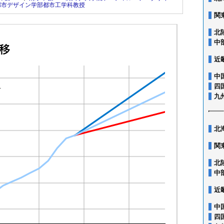
都市デザイン学部都市工学科教授
関
北
中
近
中
四
九
北
関
北
中
近
中
四