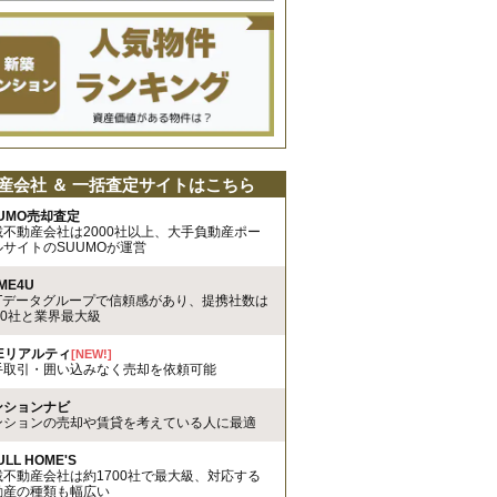
産会社 ＆ 一括査定サイトはこちら
UMO売却査定
載不動産会社は2000社以上、大手負動産ポー
ルサイトのSUUMOが運営
ME4U
TTデータグループで信頼感があり、提携社数は
00社と業界最大級
REリアルティ
[NEW!]
手取引・囲い込みなく売却を依頼可能
ンションナビ
ンションの売却や賃貸を考えている人に最適
ULL HOME'S
載不動産会社は約1700社で最大級、対応する
動産の種類も幅広い