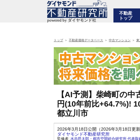
不動産
トップ
トップ
不動産価格データベース
中古マンション
東
【AI予測】柴崎町の中古
円(10年前比+64.7%
都立川市
2026年3月18日公開（2026年3月18日更
ダイヤモンド不動産研究所
監修者:
水谷昂太郎・都市空間総合研究所 代表取