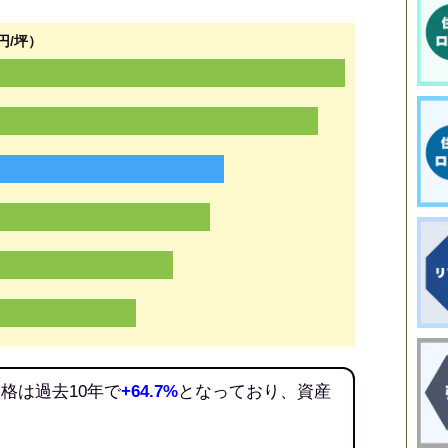
円/坪）
格は過去10年で
+64.7%
となっており、資産