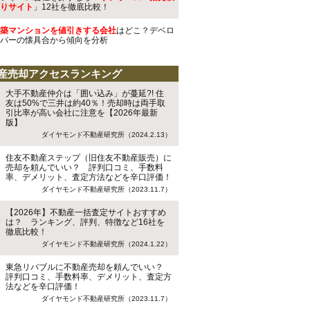
りサイト
」12社を徹底比較！
築マンションを値引きする会社
はどこ？デベロ
パーの懐具合から傾向を分析
産売却アクセスランキング
大手不動産仲介は「囲い込み」が蔓延?! 住
友は50%で三井は約40％！売却時は両手取
引比率が高い会社に注意を【2026年最新
版】
ダイヤモンド不動産研究所（2024.2.13）
住友不動産ステップ（旧住友不動産販売）に
売却を頼んでいい？ 評判口コミ、手数料
率、デメリット、査定方法などを辛口評価！
ダイヤモンド不動産研究所（2023.11.7）
【2026年】不動産一括査定サイトおすすめ
は？ ランキング、評判、特徴など16社を
徹底比較！
ダイヤモンド不動産研究所（2024.1.22）
東急リバブルに不動産売却を頼んでいい？
評判口コミ、手数料率、デメリット、査定方
法などを辛口評価！
ダイヤモンド不動産研究所（2023.11.7）