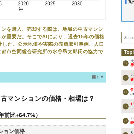
九
ョンを購入、売却する際は、地域の中古マンシ
が重要だ。そこでAIにより、過去15年の価格
計した。公示地価や実際の売買取引事例、人口
は都市空間総合研究所の水谷昂太郎氏の協力で
Topi
大
手
不
開く ▼
査
住
ションの価格・相場は？
の
中古マンションの価格・相場は？
年前比+64.7%）
1
ー
年前比+64.7%）
なる？
引
較
ション価格
リ