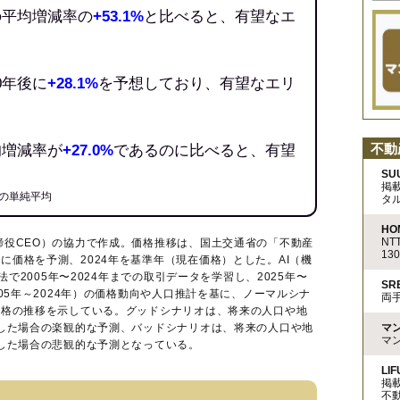
の平均増減率の
+53.1%
と比べると、有望なエ
0年後に
+28.1%
を予想しており、有望なエリ
不動
均増減率が
+27.0%
であるのに比べると、有望
SU
掲
の単純平均
タ
HO
N
締役CEO）の協力で作成。価格推移は、国土交通省の「
不動産
13
に価格を予測、2024年を基準年（現在価格）とした。AI（機
法で2005年〜2024年までの取引データを学習し、2025年〜
S
005年～2024年）の価格動向や人口推計を基に、ノーマルシナ
両
価格の推移を示している。グッドシナリオは、将来の人口や地
マ
移した場合の楽観的な予測、バッドシナリオは、将来の人口や地
マ
移した場合の悲観的な予測となっている。
LIF
掲
不