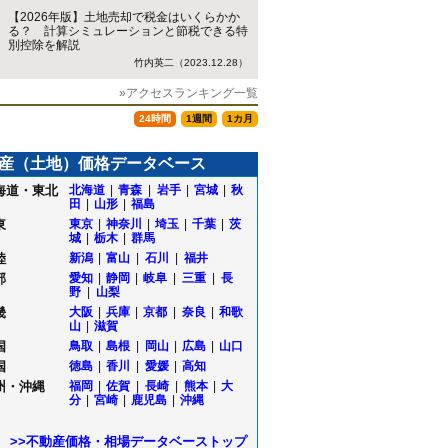
【2026年版】土地売却で税金はいくらかか
る？ 計算シミュレーションと節税できる特
別控除を解説
竹内英二（2023.12.28）
»アクセスランキング一覧
24時間
1週間
1カ月
産（土地）価格データベース
海道・東北
北海道
|
青森
|
岩手
|
宮城
|
秋
田
|
山形
|
福島
東
東京
|
神奈川
|
埼玉
|
千葉
|
茨
城
|
栃木
|
群馬
陸
新潟
|
富山
|
石川
|
福井
部
愛知
|
静岡
|
岐阜
|
三重
|
長
野
|
山梨
畿
大阪
|
兵庫
|
京都
|
奈良
|
和歌
山
|
滋賀
国
鳥取
|
島根
|
岡山
|
広島
|
山口
国
徳島
|
香川
|
愛媛
|
高知
州・沖縄
福岡
|
佐賀
|
長崎
|
熊本
|
大
分
|
宮崎
|
鹿児島
|
沖縄
>>不動産価格・相場データベーストップ