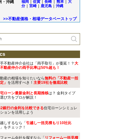
州・沖縄
福岡
|
佐賀
|
長崎
|
熊本
|
大
分
|
宮崎
|
鹿児島
|
沖縄
>>不動産価格・相場データベーストップ
cs
手不動産仲介会社は「両手取引」が蔓延！？
大
不動産仲介の両手比率は50%超も！
動産の相場を知りたいなら
無料の「不動産一括
定」
を活用すべき！
主要19社を徹底比較
宅ローン最新金利と長期推移
は？ 金利タイプ
選び方をプロが解説！
32銀行の金利を比較できる
住宅ローンシミュレ
ションを活用しよう
越しするなら「
引越し一括見積もり10社比
」をチェック！
フォーム会社を探すなら「
リフォーム一括見積