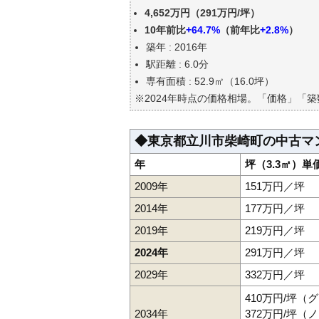
東京都立川市柴崎町の中古マン
4,652万円（291万円/坪）
公示地価はいくら
10年前比
+64.7%
（前年比
+2.8%
）
エリアの将来性を人口予想から
築年 : 2016年
自分の年収でいくらの不動産が
駅距離 : 6.0分
専有面積 : 52.9㎡（16.0坪）
※2024年時点の価格相場。「価格」「
◆東京都立川市柴崎町の中古マ
年
坪（3.3㎡）単
2009年
151万円／坪
2014年
177万円／坪
2019年
219万円／坪
2024年
291万円／坪
2029年
332万円／坪
410万円/坪（
2034年
372万円/坪