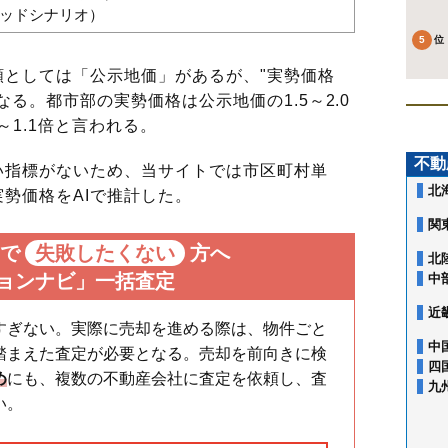
バッドシナリオ）
としては「公示地価」があるが、"実勢価格
る。都市部の実勢価格は公示地価の1.5～2.0
～1.1倍と言われる。
不動
指標がないため、当サイトでは市区町村単
北
勢価格をAIで推計した。
関
で
失敗したくない
方へ
北
ョンナビ」一括査定
中
近
すぎない。実際に売却を進める際は、物件ごと
中
踏まえた査定が必要となる。売却を前向きに検
四
め
にも、複数の不動産会社に査定を依頼し、査
九
い。