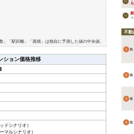
ションの過去の売買事例
も
新
検討しよう
ッ
買える？
不動
築数」「駅距離」「面積」は独自に予測した値の中央値。
ンション価格推移
価
グッドシナリオ）
（ノーマルシナリオ）