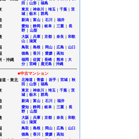
田
|
山形
|
福島
東
東京
|
神奈川
|
埼玉
|
千葉
|
茨
城
|
栃木
|
群馬
陸
新潟
|
富山
|
石川
|
福井
部
愛知
|
静岡
|
岐阜
|
三重
|
長
野
|
山梨
畿
大阪
|
兵庫
|
京都
|
奈良
|
和歌
山
|
滋賀
国
鳥取
|
島根
|
岡山
|
広島
|
山口
国
徳島
|
香川
|
愛媛
|
高知
州・沖縄
福岡
|
佐賀
|
長崎
|
熊本
|
大
分
|
宮崎
|
鹿児島
|
沖縄
■中古マンション
海道・東北
北海道
|
青森
|
岩手
|
宮城
|
秋
田
|
山形
|
福島
東
東京
|
神奈川
|
埼玉
|
千葉
|
茨
城
|
栃木
|
群馬
陸
新潟
|
富山
|
石川
|
福井
部
愛知
|
静岡
|
岐阜
|
三重
|
長
野
|
山梨
畿
大阪
|
兵庫
|
京都
|
奈良
|
和歌
山
|
滋賀
国
鳥取
|
島根
|
岡山
|
広島
|
山口
国
徳島
|
香川
|
愛媛
|
高知