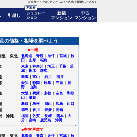
不動産
新築
中古
シミュレー
ム
引越し
ション
マンション
マンション
%)! 10年後の価格推移も公開｜東京都足立区
産の価格・相場を調べよう
■土地
海道・東北
北海道
|
青森
|
岩手
|
宮城
|
秋
田
|
山形
|
福島
東
東京
|
神奈川
|
埼玉
|
千葉
|
茨
城
|
栃木
|
群馬
陸
新潟
|
富山
|
石川
|
福井
部
愛知
|
静岡
|
岐阜
|
三重
|
長
野
|
山梨
畿
大阪
|
兵庫
|
京都
|
奈良
|
和歌
山
|
滋賀
国
鳥取
|
島根
|
岡山
|
広島
|
山口
国
徳島
|
香川
|
愛媛
|
高知
州・沖縄
福岡
|
佐賀
|
長崎
|
熊本
|
大
分
|
宮崎
|
鹿児島
|
沖縄
■中古戸建て
海道・東北
北海道
|
青森
|
岩手
|
宮城
|
秋