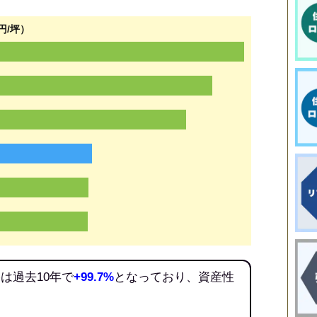
円/坪）
は過去10年で
+99.7%
となっており、資産性