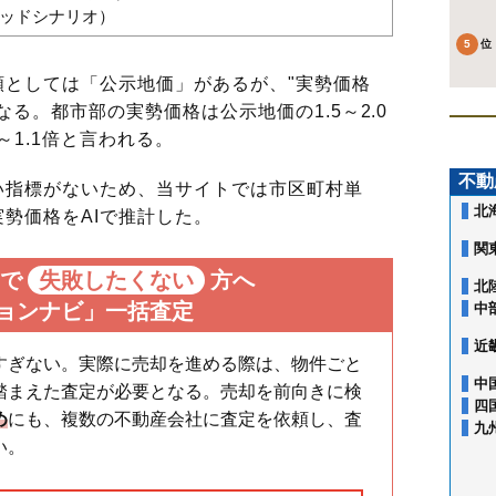
バッドシナリオ）
としては「公示地価」があるが、"実勢価格
る。都市部の実勢価格は公示地価の1.5～2.0
～1.1倍と言われる。
不動
指標がないため、当サイトでは市区町村単
北
勢価格をAIで推計した。
関
で
失敗したくない
方へ
北
ョンナビ」一括査定
中
近
すぎない。実際に売却を進める際は、物件ごと
中
踏まえた査定が必要となる。売却を前向きに検
四
め
にも、複数の不動産会社に査定を依頼し、査
九
い。
青井
足立
綾瀬
伊興
伊興本町
入谷
梅島
梅田
扇
大谷田
興野
小台
加賀
加平
栗原
弘道
江北
古千谷本町
佐野
鹿浜
島根
新田
神明
関原
千住
千住曙町
北千住駅
千住旭町
綾瀬駅
堀切駅
千住東
牛田駅
千住大川町
小菅駅
千住河原町
五反野駅
梅島駅
千住寿町
西新井駅
千住桜