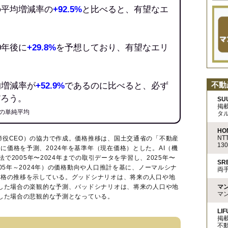
の平均増減率の
+92.5%
と比べると、有望なエ
0年後に
+29.8%
を予想しており、有望なエリ
不動
均増減率が
+52.9%
であるのに比べると、必ず
だろう。
SU
掲
の単純平均
タ
HO
N
締役CEO）の協力で作成。価格推移は、国土交通省の「
不動産
13
に価格を予測、2024年を基準年（現在価格）とした。AI（機
法で2005年〜2024年までの取引データを学習し、2025年〜
S
005年～2024年）の価格動向や人口推計を基に、ノーマルシナ
両
価格の推移を示している。グッドシナリオは、将来の人口や地
マ
移した場合の楽観的な予測、バッドシナリオは、将来の人口や地
マ
移した場合の悲観的な予測となっている。
LIF
掲
不