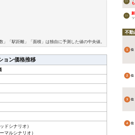
ョンの過去の売買事例
も
新
検討しよう
ッ
買える？
不動
築数」「駅距離」「面積」は独自に予測した値の中央値。
ション価格推移
価
グッドシナリオ）
（ノーマルシナリオ）