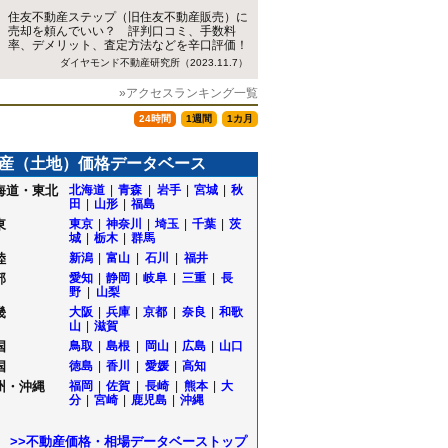
住友不動産ステップ（旧住友不動産販売）に
売却を頼んでいい？ 評判口コミ、手数料
率、デメリット、査定方法などを辛口評価！
ダイヤモンド不動産研究所（2023.11.7）
»アクセスランキング一覧
24時間
1週間
1カ月
産（土地）価格データベース
海道・東北
北海道
|
青森
|
岩手
|
宮城
|
秋
田
|
山形
|
福島
東
東京
|
神奈川
|
埼玉
|
千葉
|
茨
城
|
栃木
|
群馬
陸
新潟
|
富山
|
石川
|
福井
部
愛知
|
静岡
|
岐阜
|
三重
|
長
野
|
山梨
畿
大阪
|
兵庫
|
京都
|
奈良
|
和歌
山
|
滋賀
国
鳥取
|
島根
|
岡山
|
広島
|
山口
国
徳島
|
香川
|
愛媛
|
高知
州・沖縄
福岡
|
佐賀
|
長崎
|
熊本
|
大
分
|
宮崎
|
鹿児島
|
沖縄
>>不動産価格・相場データベーストップ
木