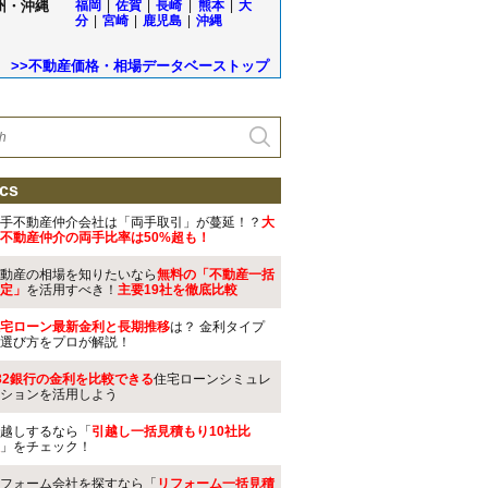
州・沖縄
福岡
|
佐賀
|
長崎
|
熊本
|
大
分
|
宮崎
|
鹿児島
|
沖縄
>>不動産価格・相場データベーストップ
cs
手不動産仲介会社は「両手取引」が蔓延！？
大
不動産仲介の両手比率は50%超も！
動産の相場を知りたいなら
無料の「不動産一括
定」
を活用すべき！
主要19社を徹底比較
宅ローン最新金利と長期推移
は？ 金利タイプ
選び方をプロが解説！
32銀行の金利を比較できる
住宅ローンシミュレ
ションを活用しよう
越しするなら「
引越し一括見積もり10社比
」をチェック！
フォーム会社を探すなら「
リフォーム一括見積