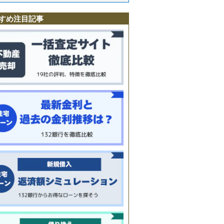
すめ注目記事
瀬