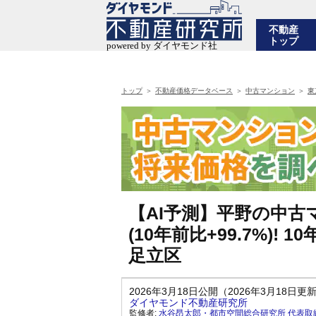
不動産
トップ
トップ
不動産価格データベース
中古マンション
東
【AI予測】平野の中古マ
(10年前比+99.7%)
足立区
2026年3月18日公開（2026年3月18日更
ダイヤモンド不動産研究所
監修者:
水谷昂太郎・都市空間総合研究所 代表取