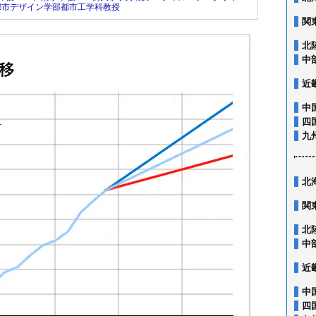
都市デザイン学部都市工学科教授
関
北
中
近
中
四
九
北
関
北
中
近
中
四