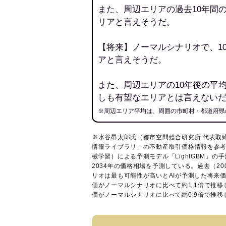
また、周辺エリアの過去10年間
リアと言えそうだ。
【将来】ノーマルシナリオで、1
アと言えそうだ。
また、周辺エリアの10年後の平
しも有望なエリアとは言えない
※周辺エリア平均は、周囲の市町村・都道府県
※水谷昂太郎氏（都市空間総合研究所 代表取
情報ライブラリ
」の不動産取引価格情報を参考
械学習）による予測モデル「LightGBM」の手
2034年の価格相場を予測している。過去（2
リオは最も可能性が高いとAIが予測した将来
価がノーマルシナリオに比べて約1.1倍で推
価がノーマルシナリオに比べて約0.9倍で推