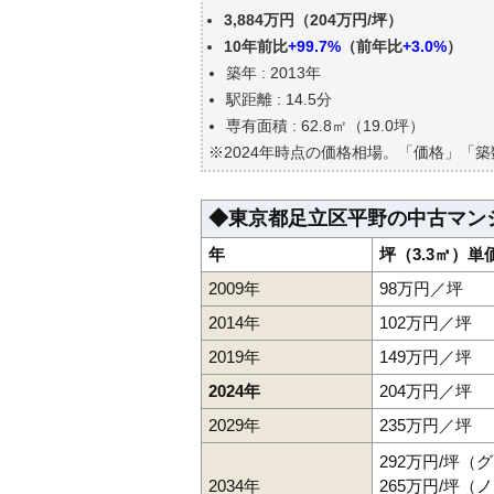
東京都足立区平野の中古マンシ
3,884万円（204万円/坪）
公示地価はいくら
10年前比
+99.7%
（前年比
+3.0%
）
エリアの将来性を人口予想から
築年 : 2013年
自分の年収でいくらの不動産が
駅距離 : 14.5分
専有面積 : 62.8㎡（19.0坪）
※2024年時点の価格相場。「価格」「
◆東京都足立区平野の中古マン
年
坪（3.3㎡）単
2009年
98万円／坪
2014年
102万円／坪
2019年
149万円／坪
2024年
204万円／坪
2029年
235万円／坪
292万円/坪（
2034年
265万円/坪