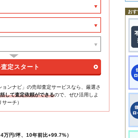
千住関屋町
竹ノ塚駅
大師前駅
千住龍田町
千住大橋駅
千住中居町
京成関屋駅
千住仲町
北綾瀬駅
千住橋戸町
青井駅
千住緑町
六町駅
千住宮元町
足立小台駅
千住元町
扇大橋駅
竹の塚
高野駅
辰沼
江北駅
中央本町
西新井大師西駅
椿
東和
舎人
谷在家駅
中川
西綾瀬
おす
西新井
舎人公園駅
西新井栄町
舎人駅
西新井本町
見沼代親水公園駅
西伊興
西竹の塚
西保木間
花畑
東綾
東伊興
東保木間
東六月町
一ツ家
平野
保木間
南花畑
宮城
六木
本木北町
谷在家
谷中
柳原
六月
ションナビ」の売却査定サービスなら、厳選さ
一括して査定依頼ができる
ので、ぜひ活用しよ
リサーチ）
4万円/坪、10年前比+99.7%）