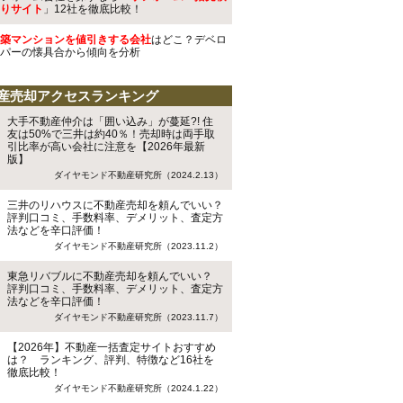
りサイト
」12社を徹底比較！
築マンションを値引きする会社
はどこ？デベロ
パーの懐具合から傾向を分析
産売却アクセスランキング
大手不動産仲介は「囲い込み」が蔓延?! 住
友は50%で三井は約40％！売却時は両手取
引比率が高い会社に注意を【2026年最新
版】
ダイヤモンド不動産研究所（2024.2.13）
三井のリハウスに不動産売却を頼んでいい？
評判口コミ、手数料率、デメリット、査定方
法などを辛口評価！
ダイヤモンド不動産研究所（2023.11.2）
東急リバブルに不動産売却を頼んでいい？
評判口コミ、手数料率、デメリット、査定方
法などを辛口評価！
ダイヤモンド不動産研究所（2023.11.7）
【2026年】不動産一括査定サイトおすすめ
は？ ランキング、評判、特徴など16社を
徹底比較！
ダイヤモンド不動産研究所（2024.1.22）