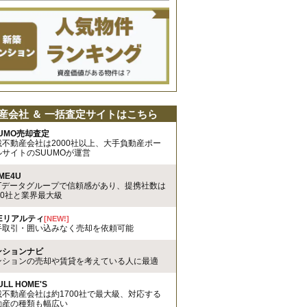
産会社 ＆ 一括査定サイトはこちら
UMO売却査定
載不動産会社は2000社以上、大手負動産ポー
ルサイトのSUUMOが運営
ME4U
TTデータグループで信頼感があり、提携社数は
00社と業界最大級
REリアルティ
[NEW!]
手取引・囲い込みなく売却を依頼可能
ンションナビ
ンションの売却や賃貸を考えている人に最適
ULL HOME'S
載不動産会社は約1700社で最大級、対応する
動産の種類も幅広い