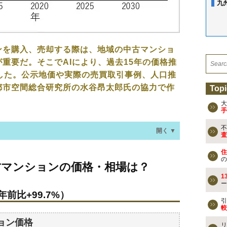
九
ンを購入、売却する際は、地域の中古マンショ
重要だ。そこでAIにより、過去15年の価格推
した。公示地価や実際の売買取引事例、人口推
都市空間総合研究所の水谷昂太郎氏の協力で作
Topi
大
手
不
開く ▼
査
住
ョンの価格・相場は？
の
古マンションの価格・相場は？
年前比+99.7%）
1
ー
年前比+99.7%）
なる？
引
較
ョン価格
リ