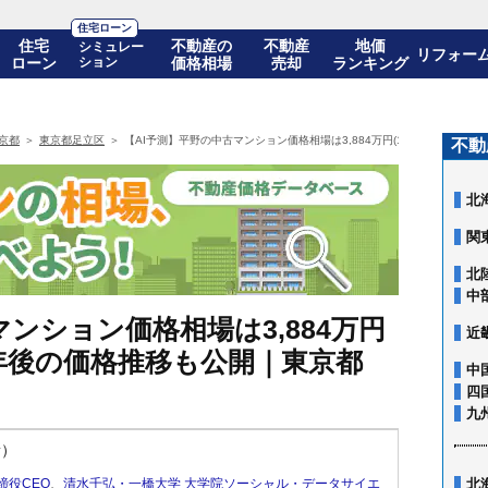
住宅ローン
住宅
不動産の
不動産
地価
シミュレー
リフォー
ローン
ション
価格相場
売却
ランキング
京都
東京都足立区
【AI予測】平野の中古マンション価格相場は3,884万円(10年前比+99.7
不動
北
関
北
中
ンション価格相場は3,884万円
近
! 10年後の価格推移も公開｜東京都
中
四
九
新）
締役CEO
、
清水千弘・一橋大学 大学院ソーシャル・データサイエ
北