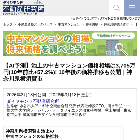
トップ
不動産価格データベース
中古マンション
神奈川県
神奈川県横須賀市
【A
【AI予測】池上の中古マンション価格相場は3,705万
円(10年前比+57.2%)! 10年後の価格推移も公開｜神
奈川県横須賀市
2026年3月18日公開（2026年3月18日更新）
ダイヤモンド不動産研究所
監修者:
水谷昂太郎・都市空間総合研究所 代表取締役CEO
、
清水千弘・一
橋大学 大学院ソーシャル・データサイエンス研究科教授
、
秋山祐樹・東京
都市大学 建築都市デザイン学部都市工学科教授