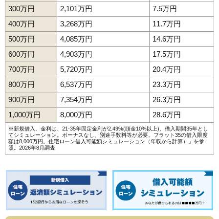
300万円
2,101万円
7.5万円
400万円
3,268万円
11.7万円
500万円
4,085万円
14.6万円
600万円
4,903万円
17.5万円
700万円
5,720万円
20.4万円
800万円
6,537万円
23.3万円
900万円
7,354万円
26.3万円
1,000万円
8,000万円
28.6万円
※新規借入。金利は、21-35年固定金利が2.49%(頭金10%以上)、借入期間35年とし
てシミュレーション。ボーナスなし、別途手数料等が必要。フラット35の借入限度
額は8,000万円。
住宅ローン借入可能額シミュレーション（年収から計算）
」を参
照。2026年8月調査