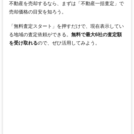
不動産を売却するなら、まずは「不動産一括査定」で
マンションナビで
売却価格の目安を知ろう。
無料一括査定をする
「無料査定スタート」を押すだけで、現在表示してい
パルテール湘南くりはま1番館
る地域の査定依頼ができる。
無料で最大6社の査定額
住所
神奈川県横須賀市池田町5丁目
を受け取れる
ので、ぜひ活用してみよう。
交通
北久里浜駅（8分）
1,510万円～1,710万円
相場
(18.9万円/㎡~21.4万円/㎡)
マンションナビで
無料一括査定をする
パルテール湘南くりはま4番館
住所
神奈川県横須賀市池田町5丁目
交通
北久里浜駅（8分）
1,590万円～1,790万円
相場
(19.9万円/㎡~22.4万円/㎡)