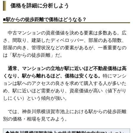
33
長沢
122万円
2,567万円
69.5%
相場
価格を詳細に分析しよう
(24.4万円/㎡~27.0万円/㎡)
16
浦賀駅
108万円
2,052万円
66.1%
34
坂本町
120万円
2,649万円
62.4%
17
久里浜駅
93万円
1,772万円
73.4%
マンションナビで
35
上町
118万円
2,358万円
48.8%
■駅からの徒歩距離で価格はどうなる？
無料一括査定をする
18
京急久里浜駅
93万円
1,765万円
73.9%
36
小矢部
116万円
1,856万円
92.9%
中古マンションの資産価値を決める要素は多数ある。広
19
京急大津駅
79万円
1,649万円
76.0%
37
野比
114万円
2,724万円
82.0%
湘南山手桜木坂ガーデンスクエア2番館
さ、間取り、建築したディベロッパー、部屋のある階数、
20
馬堀海岸駅
63万円
1,014万円
64.8%
38
森崎
111万円
1,440万円
67.9%
住所
神奈川県横須賀市池田町3丁目
部屋の向き、管理状況などの要素があるが、一番重要なの
21
京急長沢駅
60万円
1,136万円
75.9%
39
二葉
109万円
2,298万円
74.0%
は「駅からの徒歩距離」だ。
交通
京急久里浜駅（3分）、北久里浜駅（20分）
40
富士見町
109万円
1,794万円
102.9%
2,320万円～2,520万円
通常、マンションの立地が駅に近いほど不動産価格は高
41
相場
津久井
108万円
1,950万円
94.8%
(31.8万円/㎡~34.5万円/㎡)
くなり、駅から離れるほど、価格は安くなる。
特にマンシ
42
長瀬
108万円
1,721万円
71.2%
ョンは駅へのアクセスの良さを求めて購入する人が多いた
マンションナビで
43
吉井
105万円
2,205万円
64.7%
無料一括査定をする
め、駅に近いほど需要があり、資産価値が高い（値下がり
44
金谷
97万円
2,322万円
68.1%
しにくい）という傾向が強い。
湘南山手桜木坂ビュースクエア1番館
45
大矢部
93万円
1,669万円
80.6%
では、神奈川県横須賀市池上における駅からの徒歩距離
46
ハイランド
89万円
1,284万円
67.0%
住所
神奈川県横須賀市池田町3丁目
別の価格・相場を見てみよう。
47
長坂
86万円
1,556万円
70.9%
交通
北久里浜駅（18分）
48
根岸町
82万円
1,471万円
33.3%