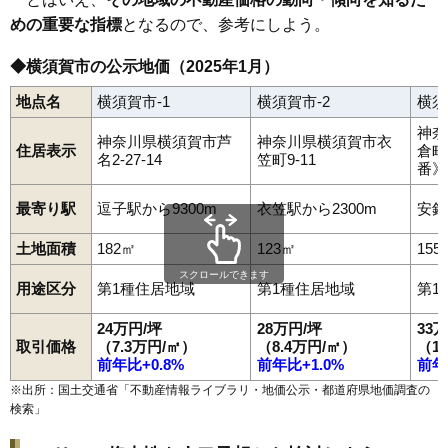
めの重要な指標
となるので、参考にしよう。
◆横須賀市の公示地価（2025年1月）
地点名
横須賀市-1
横須賀市-2
横須
神奈
神奈川県横須賀市芦
神奈川県横須賀市衣
住居表示
倉町
名2-27-14
笠町9-11
番》
最寄り駅
逗子駅から9300m
衣笠駅から2300m
安針
土地面積
182㎡
123㎡
155
スクロールできます
用途区分
第1種住居地域
第1種住居地域
第1
24万円/坪
28万円/坪
33
取引価格
（7.3万円/㎡）
（8.4万円/㎡）
（1
前年比+0.8%
前年比+1.0%
前年
※出所：国土交通省「
不動産情報ライブラリ・地価公示・都道府県地価調査の
検索
」