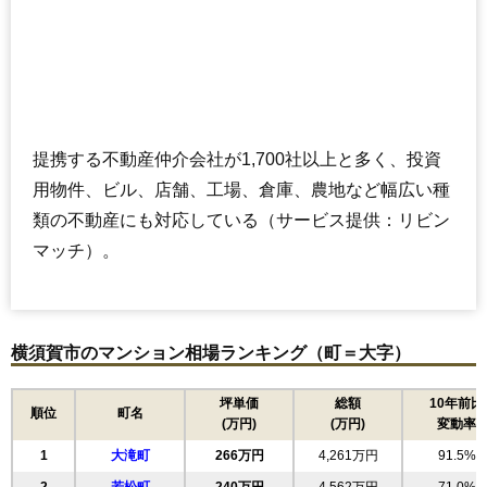
マンションナビで
無料一括査定をする
パルテール湘南久里浜
住所
神奈川県横須賀市池田町5丁目
提携する不動産仲介会社が1,700社以上と多く、投資
交通
北久里浜駅（8分）
用物件、ビル、店舗、工場、倉庫、農地など幅広い種
1,590万円～1,790万円
類の不動産にも対応している（サービス提供：リビン
相場
(19.9万円/㎡~22.4万円/㎡)
マッチ）。
マンションナビで
無料一括査定をする
横須賀市のマンション相場ランキング（町＝大字）
パルテール湘南久里浜6番館
住所
神奈川県横須賀市池田町5丁目
坪単価
総額
10年前比
順位
町名
(万円)
(万円)
変動率
交通
北久里浜駅（8分）
1
大滝町
266万円
4,261万円
91.5%
1,660万円～1,860万円
相場