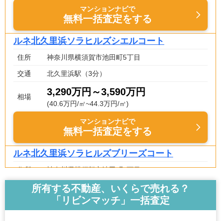
マンションナビで
無料一括査定をする
ルネ北久里浜ソラヒルズシエルコート
住所
神奈川県横須賀市池田町5丁目
交通
北久里浜駅（3分）
3,290万円～3,590万円
相場
(40.6万円/㎡~44.3万円/㎡)
マンションナビで
無料一括査定をする
ルネ北久里浜ソラヒルズブリーズコート
住所
神奈川県横須賀市池田町5丁目
交通
北久里浜駅（3分）
所有する不動産、いくらで売れる？
「リビンマッチ」一括査定
3,340万円～3,640万円
相場
(41.2万円/㎡~44.9万円/㎡)