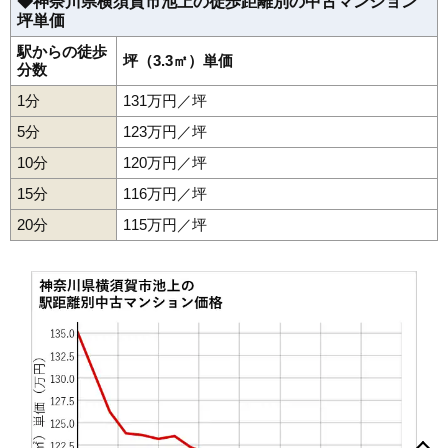
◆神奈川県横須賀市池上の徒歩距離別の中古マンション
2,240万円～2,440万円
相場
坪単価
49
佐島
81万円
1,463万円
25.8%
(29.1万円/㎡~31.7万円/㎡)
50
佐原
76万円
1,369万円
78.1%
駅からの徒歩
坪（3.3㎡）単価
マンションナビで
分数
51
武
75万円
1,797万円
81.8%
無料一括査定をする
1分
131万円／坪
52
大津町
75万円
1,573万円
72.7%
ルネ北久里浜ブリーズコートB
5分
123万円／坪
53
不入斗町
75万円
1,122万円
104.1%
10分
120万円／坪
住所
神奈川県横須賀市池田町5丁目
54
馬堀海岸
72万円
1,591万円
57.5%
15分
116万円／坪
55
長井
70万円
1,124万円
40.1%
交通
北久里浜駅（3分）
56
芦名
68万円
886万円
24.8%
20分
115万円／坪
3,340万円～3,640万円
相場
57
鴨居
54万円
962万円
46.7%
(41.2万円/㎡~44.9万円/㎡)
58
グリーンハイツ
51万円
1,067万円
72.4%
マンションナビで
59
太田和
49万円
885万円
45.7%
無料一括査定をする
60
湘南鷹取
47万円
1,032万円
39.6%
よこすか四季の街パークヒルズそよ風の丘5番館
61
桜が丘
41万円
652万円
53.2%
住所
神奈川県横須賀市池田町1丁目
秋谷
芦名
安針台
池上
池田町
不入斗町
浦賀
浦郷町
上町
大滝町
交通
新大津駅（5分）
太田和
大津町
大矢部
小川町
追浜町
追浜東町
追浜本町
金谷