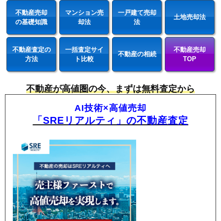
不動産売却
マンション売
一戸建て売却
土地売却法
の基礎知識
却法
法
不動産査定の
一括査定サイ
不動産売却
不動産の相続
方法
ト比較
TOP
不動産が高値圏の今、まずは無料査定から
AI技術×高値売却
「SREリアルティ」の不動産査定