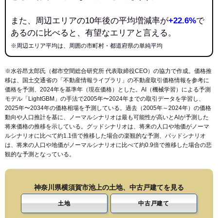
また、周辺エリアの10年後の平均増減率が
+22.6%
で
あるのに比べると、有望なエリアと言える。
※周辺エリア平均は、周囲の市町村・都道府県の単純平均
※水谷昂太郎氏（都市空間総合研究所 代表取締役CEO）の協力で作成。価格推
移は、国土交通省の「
不動産情報ライブラリ
」の不動産取引価格情報を参考に
価格を予測、2024年を基準年（現在価格）とした。AI（機械学習）による予測
モデル「LightGBM」の手法で2005年〜2024年までの取引データを学習し、
2025年〜2034年の価格相場を予測している。過去（2005年～2024年）の価格
動向や人口推計を基に、ノーマルシナリオは最も可能性が高いとAIが予測した
将来価格の推移を示している。グッドシナリオは、将来の人口や地価がノーマ
ルシナリオに比べて約1.1倍で推移した場合の楽観的な予測、バッドシナリオ
は、将来の人口や地価がノーマルシナリオに比べて約0.9倍で推移した場合の悲
観的な予測となっている。
神奈川県横須賀市池上の土地、中古戸建てを見る
土地
中古戸建て