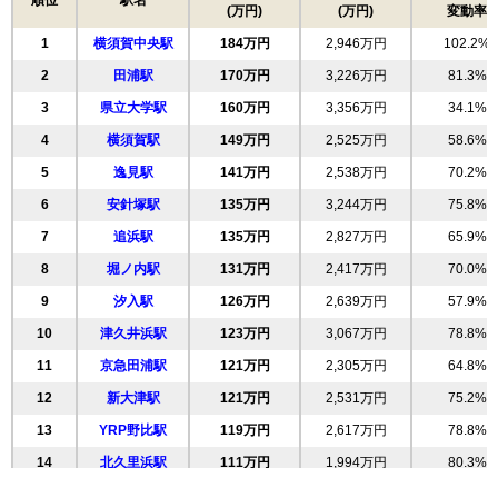
相場
順位
駅名
(万円)
(万円)
変動率
(19.9万円/㎡~22.4万円/㎡)
18
浜見台
158万円
3,320万円
60.3%
1
横須賀中央駅
184万円
2,946万円
102.2%
19
池田町
152万円
3,185万円
54.0%
マンションナビで
無料一括査定をする
2
田浦駅
170万円
3,226万円
81.3%
20
秋谷
151万円
2,877万円
50.4%
3
県立大学駅
160万円
3,356万円
34.1%
21
追浜本町
151万円
2,722万円
65.6%
よこすか四季の街パークヒルズ8番館
4
横須賀駅
149万円
2,525万円
58.6%
22
東逸見町
149万円
3,281万円
42.7%
住所
神奈川県横須賀市池田町1丁目
5
逸見駅
141万円
2,538万円
70.2%
23
三春町
147万円
2,649万円
75.4%
交通
新大津駅（8分）
6
安針塚駅
135万円
3,244万円
75.8%
24
田浦町
145万円
3,481万円
75.8%
7
追浜駅
135万円
2,827万円
65.9%
1,910万円～2,110万円
25
公郷町
144万円
2,737万円
71.6%
相場
(24.5万円/㎡~27.1万円/㎡)
8
堀ノ内駅
131万円
2,417万円
70.0%
26
安針台
136万円
3,253万円
76.1%
9
汐入駅
126万円
2,639万円
57.9%
27
久里浜
マンションナビで
135万円
2,428万円
43.7%
無料一括査定をする
10
津久井浜駅
123万円
3,067万円
78.8%
28
東浦賀
132万円
2,110万円
90.8%
11
京急田浦駅
121万円
2,305万円
64.8%
29
舟倉
128万円
2,439万円
61.6%
よこすか四季の街パークヒルズ7番館
12
新大津駅
121万円
2,531万円
75.2%
30
西浦賀
125万円
2,738万円
54.2%
住所
神奈川県横須賀市池田町1丁目
13
YRP野比駅
119万円
2,617万円
78.8%
31
小川町
124万円
1,979万円
91.2%
交通
新大津駅（8分）
14
北久里浜駅
111万円
1,994万円
80.3%
32
船越町
124万円
2,346万円
62.6%
1,930万円～2,130万円
15
衣笠駅
110万円
2,097万円
95.2%