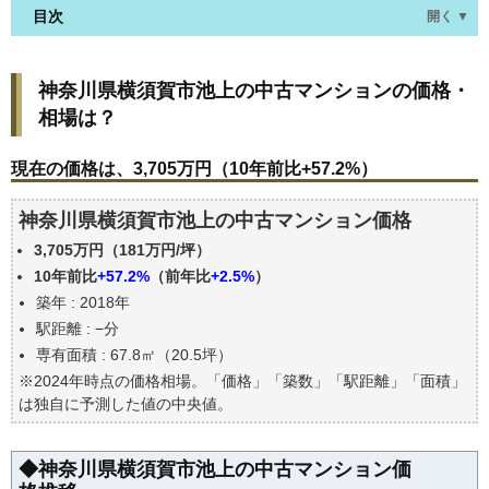
目次
開く ▼
神奈川県横須賀市池上の中古マンションの価格・相
神奈川県横須賀市池上の中古マンションの価格・
場は？
相場は？
現在の価格は、3,705万円（10年前比+57.2%）
価格を詳細に分析しよう
現在の価格は、3,705万円（10年前比+57.2%）
駅からの徒歩距離で価格はどうなる？
神奈川県横須賀市池上の中古マンション価格
築年数で価格はどうなる？
3,705万円（181万円/坪）
神奈川県横須賀市池上の中古マンションの過去の売
買事例
10年前比
+57.2%
（前年比
+2.5%
）
築年 : 2018年
公示地価はいくら
駅距離 : −分
エリアの将来性を人口予想から検討しよう
専有面積 : 67.8㎡（20.5坪）
自分の年収でいくらの不動産が買える？
※2024年時点の価格相場。「価格」「築数」「駅距離」「面積」
は独自に予測した値の中央値。
◆神奈川県横須賀市池上の中古マンション価