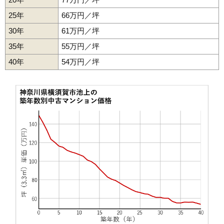
交通
北久里浜駅（13分）、京急久里浜駅（16分）
25年
66万円／坪
320万円～420万円
相場
30年
61万円／坪
(9.1万円/㎡~12.0万円/㎡)
35年
55万円／坪
マンションナビで
40年
54万円／坪
無料一括査定をする
パルテール湘南くりはま7番館
住所
神奈川県横須賀市池田町5丁目
交通
北久里浜駅（10分）
2,120万円～2,320万円
相場
(26.5万円/㎡~29.0万円/㎡)
マンションナビで
無料一括査定をする