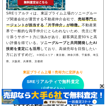
SREリアルティは、東証プライム上場のソニーグルー
プ関連会社が運営する不動産仲介会社で、
売却専門エ
ージェントが担当する「片手仲介」が特徴。
不動産業
界で一般的な両手仲介にとらわれないため、
売主に寄
り添うサポート力に強みがあり、顧客満足度93％と高
い評価を得ている。
ソニーグループと共同開発したAI
技術を査定にも活用
しており、高値売却を目指したい
方におすすめだ。
※対応エリア：東京都、神奈川県、千葉県、埼玉
県、大阪府、兵庫県、京都府
東証プライム上場！売却力に定評あり
SREリアルティで無料査定
（公式サイトへ）
おすすめ不動産一括査定サイト
はこちら
※