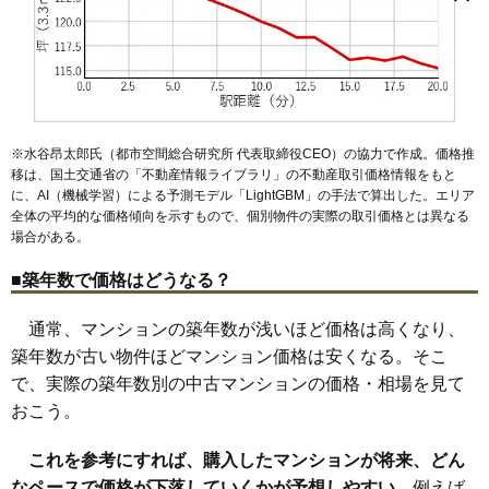
田浦駅
横須賀駅
衣笠駅
久里浜駅
追浜駅
京急田浦駅
安針塚駅
鴨居
衣笠栄町
公郷町
グリーンハイツ
久里浜
小矢部
坂本町
1,750万円～1,950万円
逸見駅
汐入駅
横須賀中央駅
県立大学駅
堀ノ内駅
京急大津駅
相場
桜が丘
佐島
佐原
汐入町
湘南鷹取
田浦町
武
津久井
長井
長浦町
馬堀海岸駅
浦賀駅
新大津駅
北久里浜駅
京急久里浜駅
(22.2万円/㎡~24.7万円/㎡)
長坂
長沢
長瀬
夏島町
西浦賀
西逸見町
根岸町
野比
ハイランド
YRP野比駅
京急長沢駅
津久井浜駅
浜見台
東逸見町
日の出町
富士見町
二葉
舟倉
船越町
平成町
本町
馬堀海岸
三春町
森崎
安浦町
吉井
米が浜通
若松町
東浦賀
マンションナビで
無料一括査定をする
よこすか四季の街パークヒルズ
※水谷昂太郎氏（都市空間総合研究所 代表取締役CEO）の協力で作成。価格推
移は、国土交通省の「
不動産情報ライブラリ
」の不動産取引価格情報をもと
住所
神奈川県横須賀市池田町1丁目
に、AI（機械学習）による予測モデル「LightGBM」の手法で算出した。エリア
全体の平均的な価格傾向を示すもので、個別物件の実際の取引価格とは異なる
交通
新大津駅（8分）
場合がある。
1,840万円～2,040万円
相場
■築年数で価格はどうなる？
(23.3万円/㎡~25.8万円/㎡)
通常、マンションの築年数が浅いほど価格は高くなり、
マンションナビで
無料一括査定をする
築年数が古い物件ほどマンション価格は安くなる。そこ
で、実際の築年数別の中古マンションの価格・相場を見て
ルネ北久里浜エリアコート
おこう。
住所
神奈川県横須賀市池田町5丁目
これを参考にすれば、購入したマンションが将来、どん
北久里浜駅（3分）、新大津駅（21分）、京急久里
交通
なペースで価格が下落していくかが予想しやすい。
例えば