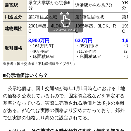
県立大学駅から徒歩6
YR
最寄駅
追浜駅から徒歩7分
分
分
用途区分
第1種住居地域
第1種住居地域
第1
2001年築、4LDK、R
1985年築、3LDK、R
19
建物属性
スクロールできます
C
C
C
3,900万円
630万円
1,6
・161万円/坪
・35万円/坪
・7
取引価格
（49万円/m²）
（11万円/m²）
（23
・床面積80㎡
・床面積60㎡
・床
※参考：国土交通省「
不動産情報ライブラリ
」
■公示地価はいくら？
公示地価は、国土交通省が毎年1月1日時点における土地
の価格を公表しているもので、固定資産税などを算定する
基準となっている。実際に売買される地価とは多少の乖離
がある。都心では実際の価格より安めになっており、郊外
では実際の価格より高めに設定されてる。
とはいえ、
その地域の不動産価格の動向・傾向を知るた