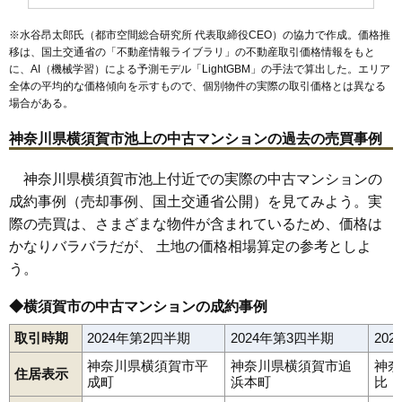
※水谷昂太郎氏（都市空間総合研究所 代表取締役CEO）の協力で作成。価格推
移は、国土交通省の「
不動産情報ライブラリ
」の不動産取引価格情報をもと
に、AI（機械学習）による予測モデル「LightGBM」の手法で算出した。エリア
全体の平均的な価格傾向を示すもので、個別物件の実際の取引価格とは異なる
場合がある。
神奈川県横須賀市池上の中古マンションの過去の売買事例
神奈川県横須賀市池上付近での実際の中古マンションの
成約事例（売却事例、国土交通省公開）を見てみよう。実
際の売買は、さまざまな物件が含まれているため、価格は
かなりバラバラだが、 土地の価格相場算定の参考としよ
う。
◆横須賀市の中古マンションの成約事例
取引時期
2024年第2四半期
2024年第3四半期
20
神奈川県横須賀市平
神奈川県横須賀市追
神奈
住居表示
成町
浜本町
比