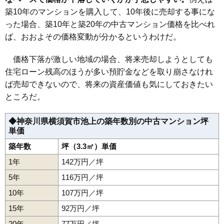
浜駅（29分）
築10年のマンションを購入して、10年後に売却する事にな
3,340万円～3,640万円
った場合、築10年と築20年の中古マンション価格を比べれ
相場
(41.2万円/㎡~44.9万円/㎡)
ば、おおよその価格変動が分かるというわけだ。
マンションナビで
無料一括査定をする
価格下落が激しい地域の場合、将来売却しようとしても
住宅ローン残高のほうが多い預貯金などを取り崩さなけれ
ルネ北久里浜ソラヒルズエアリーコート
ば売却できないので、将来の資産価値も気にしておきたい
ところだ。
住所
神奈川県横須賀市池田町5丁目
交通
北久里浜駅（3分）
◆神奈川県横須賀市池上の築年数別の中古マンション坪
単価
3,340万円～3,640万円
相場
(41.2万円/㎡~44.9万円/㎡)
築年数
坪（3.3㎡）単価
1年
142万円／坪
マンションナビで
無料一括査定をする
5年
116万円／坪
10年
107万円／坪
池田マンション
15年
92万円／坪
住所
神奈川県横須賀市池田町2丁目
20年
77万円／坪