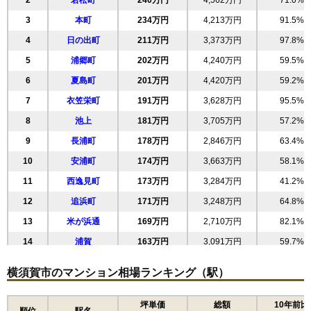
2
若松町
240万円
4,562万円
71.0%
(20.8万円/㎡~23.3万円/㎡)
3
本町
234万円
4,213万円
91.5%
マンションナビで
4
日の出町
無料一括査定をする
211万円
3,373万円
97.8%
5
浦郷町
202万円
4,240万円
59.5%
よこすか四季の街パークヒルズ光の丘1番館
6
夏島町
201万円
4,420万円
59.2%
住所
神奈川県横須賀市池田町1丁目
7
衣笠栄町
191万円
3,628万円
95.5%
交通
京急大津駅（8分）、新大津駅（12分）
8
池上
181万円
3,705万円
57.2%
9
長浦町
178万円
2,846万円
63.4%
2,210万円～2,410万円
相場
10
安浦町
174万円
3,663万円
58.1%
(29.5万円/㎡~32.1万円/㎡)
11
西逸見町
173万円
3,284万円
41.2%
マンションナビで
無料一括査定をする
12
追浜町
171万円
3,248万円
64.8%
13
米が浜通
169万円
2,710万円
82.1%
四季の街パークヒルズ4番館
14
浦賀
163万円
3,091万円
59.7%
住所
神奈川県横須賀市池田町1丁目
15
平成町
162万円
3,566万円
32.2%
横須賀市のマンション相場ランキング（駅）
交通
新大津駅（10分）
16
汐入町
162万円
648万円
90.6%
1,570万円～1,770万円
17
追浜東町
158万円
3,327万円
61.4%
坪単価
総額
10年前比