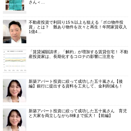
さん＜…
不動産投資で利回り15％以上も狙える「ボロ物件投
資」とは？ 難あり物件を次々と再生！年間家賃収入
1億4…
「賃貸減額請求」「解約」が増加する賃貸住宅！ 不動
産投資家は、長期化するコロナの影響に注意を
新築アパート投資に絞って成功した五十嵐さん【後
編】銀行に提出する資料を工夫して、金利削減も！
新築アパート投資に絞って成功した五十嵐さん 育児
と大家を両立しながら8棟まで拡大！【前編】