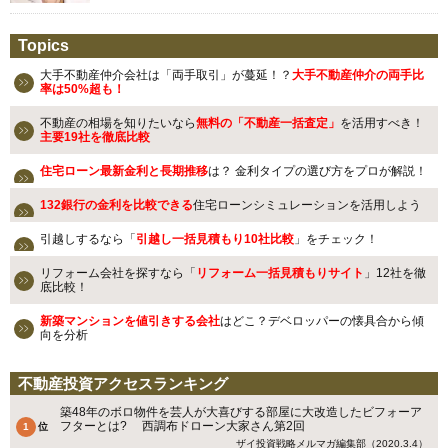
Topics
大手不動産仲介会社は「両手取引」が蔓延！？
大手不動産仲介の両手比
率は50%超も！
不動産の相場を知りたいなら
無料の「不動産一括査定」
を活用すべき！
主要19社を徹底比較
住宅ローン最新金利と長期推移
は？ 金利タイプの選び方をプロが解説！
132銀行の金利を比較できる
住宅ローンシミュレーションを活用しよう
引越しするなら「
引越し一括見積もり10社比較
」をチェック！
リフォーム会社を探すなら「
リフォーム一括見積もりサイト
」12社を徹
底比較！
新築マンションを値引きする会社
はどこ？デベロッパーの懐具合から傾
向を分析
不動産投資アクセスランキング
築48年のボロ物件を芸人が大喜びする部屋に大改造したビフォーア
フターとは? 西調布ドローン大家さん第2回
ザイ投資戦略メルマガ編集部（2020.3.4）