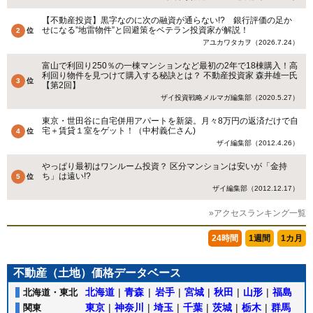
【不動産投資】黒字なのに次の融資が通らない!? 銀行評価の足か
せになる”地雷物件”と回避策をベテラン投資家が解説！
アユカワタカヲ（2026.7.24）
富山で利回り250％の一棟マンションなど最初の2年で18棟購入！高
利回り物件を見つけて購入する秘訣とは？ 不動産投資家 森井雄一氏
【第2回】
ザイ投資戦略メルマガ編集部（2020.5.27）
東京・世田谷に自宅併用アパートを新築。月々8万円の返済だけで自
宅＋賃貸１室をゲット！（中村義仁さん)
ザイ編集部（2012.4.26）
やっぱり最初はワンルーム投資？ 区分マンションは安いが「金持
ち」は遠い!?
ザイ編集部（2012.12.17）
»アクセスランキング一覧
24時間
1週間
1カ月
不動産（土地）価格データベース
北海道
|
青森
|
岩手
|
宮城
|
秋田
|
山形
|
福島
北海道・東北
東京
|
神奈川
|
埼玉
|
千葉
|
茨城
|
栃木
|
群馬
関東