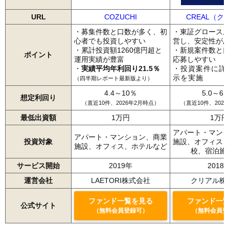
URL
COZUCHI
CREAL（ク
・募集件数と口数が多く、初
・東証グロース
心者でも投資しやすい
営し、安定性が
・累計投資額1260億円超と
・新規案件数と
ポイント
運用実績が豊富
応募しやすい
・
実績平均年利回り21.5％
・投資案件に詳
示を実施
（四半期レポート最新版より）
4.4～10％
5.0～6.
想定利回り
（直近10件、2026年2月時点）
（直近10件、202
最低出資額
1万円
1万円
アパート・マン
アパート・マンション、商業
投資対象
施設、オフィス
施設、オフィス、ホテルなど
校、宿泊施
サービス開始
2019年
2018
運営会社
LAETORI株式会社
クリアル株
ファンド一覧を見る
ファンド一
公式サイト
（無料会員登録可）
（無料会員登