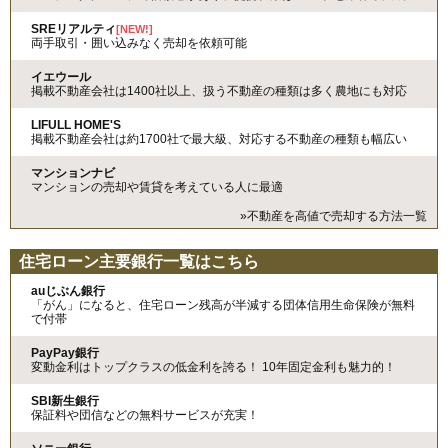
SREリアルティ
[NEW!]
両手取引・囲い込みなく売却を依頼可能
イエウール
掲載不動産会社は1400社以上、扱う不動産の種類は多く農地にも対応
LIFULL HOME'S
掲載不動産会社は約1700社で最大級、対応する不動産の種類も幅広い
マンションナビ
マンションの売却や賃貸を考えている人に最適
»不動産を高値で売却する方法一覧
住宅ローン主要銀行一覧はこちら
auじぶん銀行
「がん」になると、住宅ローン残高が半減する団体信用生命保険が無料
で付帯
PayPay銀行
変動金利はトップクラスの低金利を誇る！ 10年固定金利も魅力的！
SBI新生銀行
保証料や団信などの無料サービスが充実！