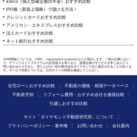
iDeCo（個人型確定拠出年金）おすすめ比較
IPO株（新規上場株）で儲ける方法！
クレジットカードおすすめ比較
アメリカン・エキスプレスおすすめ比較
法人カードおすすめ比較
ネット銀行おすすめ比較
※PR情報については、<PR>、<sponsored contents>などと明示します。一部の記事におい
て、アフィリエイトプログラムの広告収入を得ており、提携企業のサービスを申し込んだり、
問い合わせたりすると、売り上げの一部が株式会社ダイヤモンド社に還元されることがありま
す。サービス内容については、公式サイトの情報を確認してください。
住宅ローンおすすめ比較
不動産の価格・相場データベース
不動産売却
リフォーム費用・おすすめ会社を徹底比較
引越しおすすめ比較
サイト「ダイヤモンド不動産研究所」について
プライバシーポリシー・著作権
お問い合わせ
会社案内