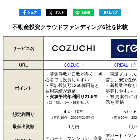
不動産投資クラウドファンディング6社を比較
サービス名
URL
COZUCHI
CREAL（ク
・募集件数と口数が多く、初
・東証グロース
心者でも投資しやすい
営し、安定性が
・累計投資額1260億円超と
・新規案件数と
ポイント
運用実績が豊富
応募しやすい
・
実績平均年利回り21.5％
・投資案件に詳
示を実施
（四半期レポート最新版より）
4.4～10％
5.0～6.
想定利回り
（直近10件、2026年2月時点）
（直近10件、202
最低出資額
1万円
1万円
アパート・マン
アパート・マンション、商業