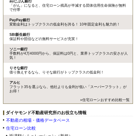
auじぶん銀行
「がん」になると、住宅ローン残高が半減する団体信用生命保険が無料
で付帯
PayPay銀行
変動金利はトップクラスの低金利を誇る！ 10年固定金利も魅力的！
SBI新生銀行
保証料や団信などの無料サービスが充実！
ソニー銀行
手数料が4万4000円から、保証料は0円と、業界トップクラスの安さが人
気！
りそな銀行
借り換えするなら、りそな銀行がトップクラスの低金利！
アルヒ
フラット35を選ぶなら、他社よりも金利が低い「スーパーフラット」が
お得！
»住宅ローンおすすめ比較一覧
ダイヤモンド不動産研究所のお役立ち情報
不動産の相場・価格データベース
住宅ローン比較