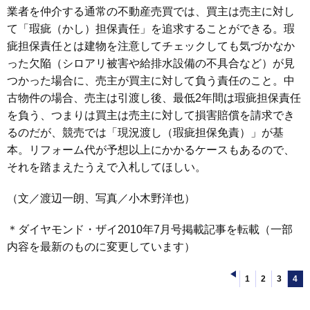
業者を仲介する通常の不動産売買では、買主は売主に対し
て「瑕疵（かし）担保責任」を追求することができる。瑕
疵担保責任とは建物を注意してチェックしても気づかなか
った欠陥（シロアリ被害や給排水設備の不具合など）が見
つかった場合に、売主が買主に対して負う責任のこと。中
古物件の場合、売主は引渡し後、最低2年間は瑕疵担保責任
を負う、つまりは買主は売主に対して損害賠償を請求でき
るのだが、競売では「現況渡し（瑕疵担保免責）」が基
本。リフォーム代が予想以上にかかるケースもあるので、
それを踏まえたうえで入札してほしい。
（文／渡辺一朗、写真／小木野洋也）
＊ダイヤモンド・ザイ2010年7月号掲載記事を転載（一部
内容を最新のものに変更しています）
1
2
3
4