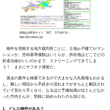
情報はWEBサイト「BIT」でCHECK！
http://bit.sikkou.jp/
物件を管轄する地方裁判所ごとに、土地か戸建てかマン
ションか、売却基準価額はいくらか、所在地はどこでどの
鉄道沿線がいいのかまで、スクリーニングできてしま
う！ まさにヤフオク感覚だ。
過去の案件も検索できるので大まかな入札相場もわかる
し、難しい用語から手続きの流れまでがきちんと解説され
ていて至れり尽くせり。なるほど予備知識がほとんどなか
った竹内さんが、気軽に始められたのも頷ける。
1 どんな物件がある？