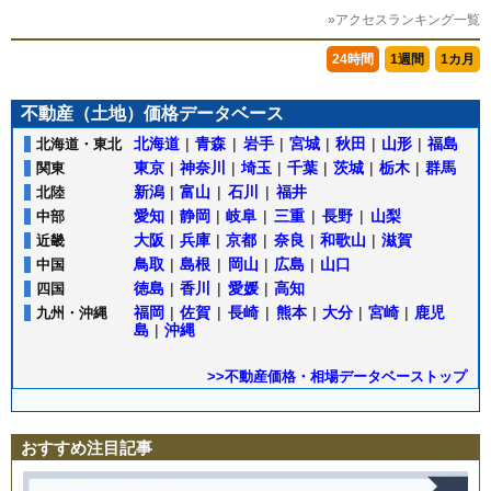
»アクセスランキング一覧
24時間
1週間
1カ月
不動産（土地）価格データベース
北海道
|
青森
|
岩手
|
宮城
|
秋田
|
山形
|
福島
北海道・東北
東京
|
神奈川
|
埼玉
|
千葉
|
茨城
|
栃木
|
群馬
関東
新潟
|
富山
|
石川
|
福井
北陸
愛知
|
静岡
|
岐阜
|
三重
|
長野
|
山梨
中部
大阪
|
兵庫
|
京都
|
奈良
|
和歌山
|
滋賀
近畿
鳥取
|
島根
|
岡山
|
広島
|
山口
中国
徳島
|
香川
|
愛媛
|
高知
四国
福岡
|
佐賀
|
長崎
|
熊本
|
大分
|
宮崎
|
鹿児
九州・沖縄
島
|
沖縄
>>不動産価格・相場データベーストップ
おすすめ注目記事