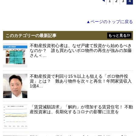
1
2
3
4
▲ページのトップに戻る
このカテゴリーの最新記事
もっと見る
不動産投資初心者は、なぜ戸建て投資から始めるべき
なのか？ 誰も買わないボロ物件の再生が強みの加藤
さん＜…
不動産投資で利回り15％以上も狙える「ボロ物件投
資」とは？ 難あり物件を次々と再生！年間家賃収入
1億4…
「賃貸減額請求」「解約」が増加する賃貸住宅！ 不動
産投資家は、長期化するコロナの影響に注意を