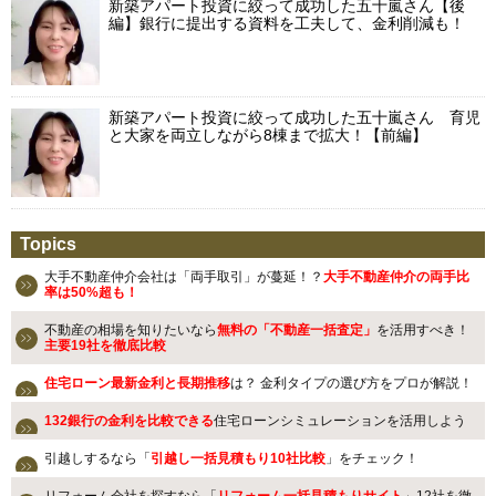
新築アパート投資に絞って成功した五十嵐さん【後
編】銀行に提出する資料を工夫して、金利削減も！
新築アパート投資に絞って成功した五十嵐さん 育児
と大家を両立しながら8棟まで拡大！【前編】
Topics
大手不動産仲介会社は「両手取引」が蔓延！？
大手不動産仲介の両手比
率は50%超も！
不動産の相場を知りたいなら
無料の「不動産一括査定」
を活用すべき！
主要19社を徹底比較
住宅ローン最新金利と長期推移
は？ 金利タイプの選び方をプロが解説！
132銀行の金利を比較できる
住宅ローンシミュレーションを活用しよう
引越しするなら「
引越し一括見積もり10社比較
」をチェック！
リフォーム会社を探すなら「
リフォーム一括見積もりサイト
」12社を徹