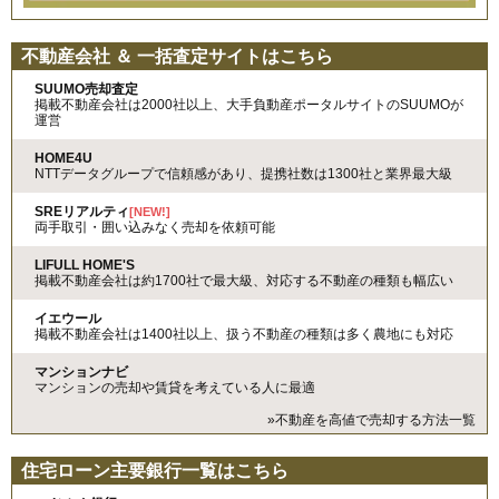
不動産会社 ＆ 一括査定サイトはこちら
SUUMO売却査定
掲載不動産会社は2000社以上、大手負動産ポータルサイトのSUUMOが
運営
HOME4U
NTTデータグループで信頼感があり、提携社数は1300社と業界最大級
SREリアルティ
[NEW!]
両手取引・囲い込みなく売却を依頼可能
LIFULL HOME'S
掲載不動産会社は約1700社で最大級、対応する不動産の種類も幅広い
イエウール
掲載不動産会社は1400社以上、扱う不動産の種類は多く農地にも対応
マンションナビ
マンションの売却や賃貸を考えている人に最適
»不動産を高値で売却する方法一覧
住宅ローン主要銀行一覧はこちら