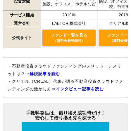
投資対象
施設、オフィス
施設、オフィス、ホテルなど
校、宿泊施
サービス開始
2019年
2018
運営会社
LAETORI株式会社
クリアル株
ファンド一覧を見る
ファンド一
公式サイト
（無料会員登録可）
（無料会員登
・不動産投資クラウドファンディングのメリット・デメリ
ットは？⇒
解説記事を読む
・クリアル（CREAL）代表が語る不動産投資クラウドファ
ンディングの活かし方⇒
インタビュー記事を読む
手数料発生は、借り換え成功時だけ！
安心して借り換え先を探せる