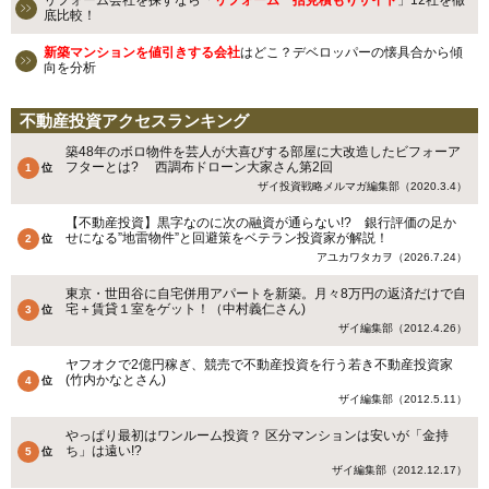
底比較！
新築マンションを値引きする会社
はどこ？デベロッパーの懐具合から傾
向を分析
不動産投資アクセスランキング
築48年のボロ物件を芸人が大喜びする部屋に大改造したビフォーア
フターとは? 西調布ドローン大家さん第2回
ザイ投資戦略メルマガ編集部（2020.3.4）
【不動産投資】黒字なのに次の融資が通らない!? 銀行評価の足か
せになる”地雷物件”と回避策をベテラン投資家が解説！
アユカワタカヲ（2026.7.24）
東京・世田谷に自宅併用アパートを新築。月々8万円の返済だけで自
宅＋賃貸１室をゲット！（中村義仁さん)
ザイ編集部（2012.4.26）
ヤフオクで2億円稼ぎ、競売で不動産投資を行う若き不動産投資家
(竹内かなとさん)
ザイ編集部（2012.5.11）
やっぱり最初はワンルーム投資？ 区分マンションは安いが「金持
ち」は遠い!?
ザイ編集部（2012.12.17）