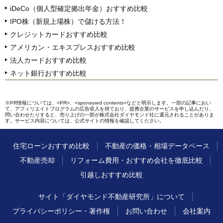
iDeCo（個人型確定拠出年金）おすすめ比較
IPO株（新規上場株）で儲ける方法！
クレジットカードおすすめ比較
アメリカン・エキスプレスおすすめ比較
法人カードおすすめ比較
ネット銀行おすすめ比較
※PR情報については、<PR>、<sponsored contents>などと明示します。一部の記事におい
て、アフィリエイトプログラムの広告収入を得ており、提携企業のサービスを申し込んだり、
問い合わせたりすると、売り上げの一部が株式会社ダイヤモンド社に還元されることがありま
す。サービス内容については、公式サイトの情報を確認してください。
住宅ローンおすすめ比較
不動産の価格・相場データベース
不動産売却
リフォーム費用・おすすめ会社を徹底比較
引越しおすすめ比較
サイト「ダイヤモンド不動産研究所」について
プライバシーポリシー・著作権
お問い合わせ
会社案内