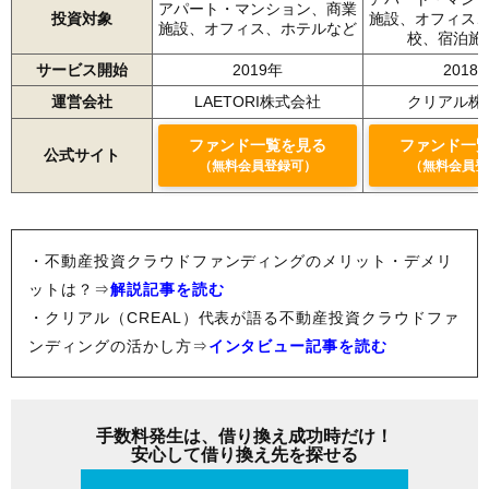
アパート・マンション、商業
投資対象
施設、オフィス
施設、オフィス、ホテルなど
校、宿泊施
サービス開始
2019年
2018
運営会社
LAETORI株式会社
クリアル株
ファンド一覧を見る
ファンド一
公式サイト
（無料会員登録可）
（無料会員登
・不動産投資クラウドファンディングのメリット・デメリ
ットは？⇒
解説記事を読む
・クリアル（CREAL）代表が語る不動産投資クラウドファ
ンディングの活かし方⇒
インタビュー記事を読む
手数料発生は、借り換え成功時だけ！
安心して借り換え先を探せる