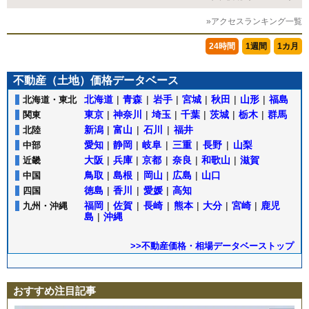
»アクセスランキング一覧
24時間
1週間
1カ月
不動産（土地）価格データベース
北海道
|
青森
|
岩手
|
宮城
|
秋田
|
山形
|
福島
北海道・東北
東京
|
神奈川
|
埼玉
|
千葉
|
茨城
|
栃木
|
群馬
関東
新潟
|
富山
|
石川
|
福井
北陸
愛知
|
静岡
|
岐阜
|
三重
|
長野
|
山梨
中部
大阪
|
兵庫
|
京都
|
奈良
|
和歌山
|
滋賀
近畿
鳥取
|
島根
|
岡山
|
広島
|
山口
中国
徳島
|
香川
|
愛媛
|
高知
四国
福岡
|
佐賀
|
長崎
|
熊本
|
大分
|
宮崎
|
鹿児
九州・沖縄
島
|
沖縄
>>不動産価格・相場データベーストップ
おすすめ注目記事