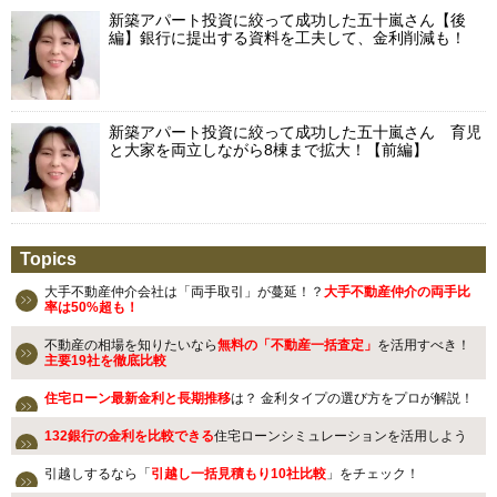
新築アパート投資に絞って成功した五十嵐さん【後
編】銀行に提出する資料を工夫して、金利削減も！
新築アパート投資に絞って成功した五十嵐さん 育児
と大家を両立しながら8棟まで拡大！【前編】
Topics
大手不動産仲介会社は「両手取引」が蔓延！？
大手不動産仲介の両手比
率は50%超も！
不動産の相場を知りたいなら
無料の「不動産一括査定」
を活用すべき！
主要19社を徹底比較
住宅ローン最新金利と長期推移
は？ 金利タイプの選び方をプロが解説！
132銀行の金利を比較できる
住宅ローンシミュレーションを活用しよう
引越しするなら「
引越し一括見積もり10社比較
」をチェック！