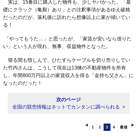
実は、15番目に購入した物件も、少しヤバかった。「基
礎にクラック（亀裂）あり」との注釈事項があるゆえ破格
だったのだが、落札後に訪れたら想像以上に家が傾いてい
る！
「やってもうた…」と思ったが、「家賃が安いなら借りた
い」という人が現れ、無事、収益物件となった。
寝る間も惜しんで、ひたすらケーブルを切り売りしてい
た竹内さんは、こうして現在は13棟の不動産物件を所有
し、年間800万円以上の家賃収入を得る「金持ち父さん」に
なったのだった！
次のページ
全国の競売情報はネットでカンタンに調べられる
1
2
3
4
最後