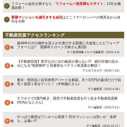
リフォーム会社を探すなら「
リフォーム一括見積もりサイト
」12社を徹
底比較！
新築マンションを値引きする会社
はどこ？デベロッパーの懐具合から傾
向を分析
不動産投資アクセスランキング
築48年のボロ物件を芸人が大喜びする部屋に大改造したビフォーア
フターとは? 西調布ドローン大家さん第2回
ザイ投資戦略メルマガ編集部（2020.3.4）
【不動産投資】黒字なのに次の融資が通らない!? 銀行評価の足か
せになる”地雷物件”と回避策をベテラン投資家が解説！
アユカワタカヲ（2026.7.24）
東京・世田谷に自宅併用アパートを新築。月々8万円の返済だけで自
宅＋賃貸１室をゲット！（中村義仁さん)
ザイ編集部（2012.4.26）
ヤフオクで2億円稼ぎ、競売で不動産投資を行う若き不動産投資家
(竹内かなとさん)
ザイ編集部（2012.5.11）
やっぱり最初はワンルーム投資？ 区分マンションは安いが「金持
ち」は遠い!?
ザイ編集部（2012.12.17）