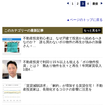
1
2
3
4
最後
▲ページのトップに戻る
このカテゴリーの最新記事
もっと見る
不動産投資初心者は、なぜ戸建て投資から始めるべき
なのか？ 誰も買わないボロ物件の再生が強みの加藤
さん＜…
不動産投資で利回り15％以上も狙える「ボロ物件投
資」とは？ 難あり物件を次々と再生！年間家賃収入
1億4…
「賃貸減額請求」「解約」が増加する賃貸住宅！ 不動
産投資家は、長期化するコロナの影響に注意を