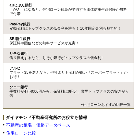
auじぶん銀行
「がん」になると、住宅ローン残高が半減する団体信用生命保険が無料
で付帯
PayPay銀行
変動金利はトップクラスの低金利を誇る！ 10年固定金利も魅力的！
SBI新生銀行
保証料や団信などの無料サービスが充実！
りそな銀行
借り換えするなら、りそな銀行がトップクラスの低金利！
アルヒ
フラット35を選ぶなら、他社よりも金利が低い「スーパーフラット」が
お得！
ソニー銀行
手数料が4万4000円から、保証料は0円と、業界トップクラスの安さが人
気！
»住宅ローンおすすめ比較一覧
ダイヤモンド不動産研究所のお役立ち情報
不動産の相場・価格データベース
住宅ローン比較