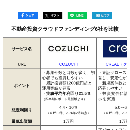
不動産投資クラウドファンディング6社を比較
サービス名
URL
COZUCHI
CREAL（ク
・募集件数と口数が多く、初
・東証グロース
心者でも投資しやすい
営し、安定性が
・累計投資額1260億円超と
・新規案件数と
ポイント
運用実績が豊富
応募しやすい
・
実績平均年利回り21.5％
・投資案件に詳
示を実施
（四半期レポート最新版より）
4.4～10％
5.0～6.
想定利回り
（直近10件、2026年2月時点）
（直近10件、202
最低出資額
1万円
1万円
アパート・マン