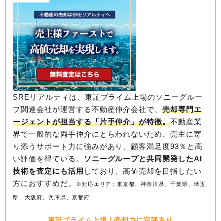
SREリアルティは、東証プライム上場のソニーグルー
プ関連会社が運営する不動産仲介会社で、
売却専門エ
ージェントが担当する「片手仲介」が特徴。
不動産業
界で一般的な両手仲介にとらわれないため、
売主に寄
り添うサポート力に強みがあり、顧客満足度93％と高
い評価を得ている。
ソニーグループと共同開発したAI
技術を査定にも活用
しており、高値売却を目指したい
方におすすめだ。
※対応エリア：東京都、神奈川県、千葉県、埼玉
県、大阪府、兵庫県、京都府
東証プライム上場！売却力に定評あり