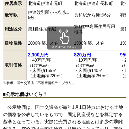
住居表示
北海道伊達市元町
北海道伊達市長和町
北海
伊達紋別駅から徒歩1
最寄駅
長和駅から徒歩6分
有珠
5分
第1種中高層住居専用
用途区分
第1種住居地域
第1
地域
建物属性
2006年築、木造
1996年築、木造
19
スクロールできます
2,300万円
820万円
95
・49万円/坪
・19万円/坪
・2
取引価格
（15万円/m²）
（5.9万円/m²）
（7.
・床面積155㎡
・床面積140㎡
・床
（土地面積220㎡）
（土地面積250㎡）
（土
※参考：国土交通省「
不動産情報ライブラリ
」
■公示地価はいくら？
公示地価は、国土交通省が毎年1月1日時点における土地
の価格を公表しているもので、固定資産税などを算定する
基準となっている。実際に売買される地価とは多少の乖離
がある。都心では実際の価格より安めになっており、郊外