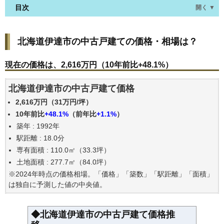
目次
開く ▼
北海道伊達市の中古戸建ての価格・相場は？
北海道伊達市の中古戸建ての価格・相場は？
現在の価格は、2,616万円（10年前比+48.1%）
価格を詳細に分析しよう
現在の価格は、2,616万円（10年前比+48.1%）
駅からの徒歩距離で価格はどうなる？
北海道伊達市の中古戸建て価格
築年数で価格はどうなる？
2,616万円（31万円/坪）
北海道伊達市の中古戸建ての過去の売買事例
10年前比
+48.1%
（前年比
+1.1%
）
公示地価はいくら
築年 : 1992年
エリアの将来性を人口予想から検討しよう
駅距離 : 18.0分
自分の年収でいくらの不動産が買える？
専有面積 : 110.0㎡（33.3坪）
土地面積 : 277.7㎡（84.0坪）
※2024年時点の価格相場。「価格」「築数」「駅距離」「面積」
は独自に予測した値の中央値。
◆北海道伊達市の中古戸建て価格推