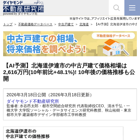
トップ
不動産価格データベース
中古戸建て
北海道
【AI予測】北海道伊達市の中古戸建
【AI予測】北海道伊達市の中古戸建て価格相場は
2,616万円(10年前比+48.1%)! 10年後の価格推移も公
開
2026年3月18日公開（2026年3月18日更新）
ダイヤモンド不動産研究所
監修者:
水谷昂太郎・都市空間総合研究所 代表取締役CEO
、
清水千弘・一
橋大学 大学院ソーシャル・データサイエンス研究科教授
、
秋山祐樹・東京
都市大学 建築都市デザイン学部都市工学科教授