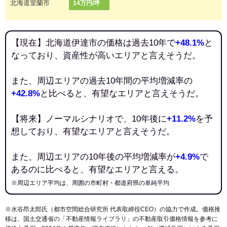
北海道室蘭市
14万円/坪
【現在】北海道伊達市の価格は過去10年で
+48.1%
と
なっており、資産性が高いエリアと言えそうだ。
また、周辺エリアの過去10年間の平均増減率の
+42.8%
と比べると、有望なエリアと言えそうだ。
【将来】ノーマルシナリオで、10年後に
+11.2%
を予
想しており、有望なエリアと言えそうだ。
また、周辺エリアの10年後の平均増減率が
+4.9%
で
あるのに比べると、有望なエリアと言える。
※周辺エリア平均は、周囲の市町村・都道府県の単純平均
※水谷昂太郎氏（都市空間総合研究所 代表取締役CEO）の協力で作成。価格推
移は、国土交通省の「
不動産情報ライブラリ
」の不動産取引価格情報を参考に