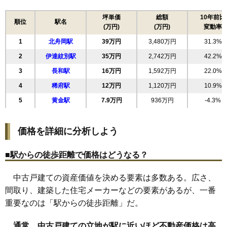
16
西浜町
12万円
973万円
10.5%
17
大滝区本町
12万円
1,161万円
52.0%
坪単価
総額
10年前比
順位
駅名
(万円)
(万円)
変動率
大滝区北湯沢温
18
11万円
1,192万円
53.7%
泉町
1
北舟岡駅
39万円
3,480万円
31.3%
19
北黄金町
8.8万円
845万円
0.2%
2
伊達紋別駅
35万円
2,742万円
42.2%
3
長和駅
16万円
1,592万円
22.0%
4
稀府駅
12万円
1,120万円
10.9%
5
黄金駅
7.9万円
936万円
-4.3%
価格を詳細に分析しよう
■駅からの徒歩距離で価格はどうなる？
中古戸建ての資産価値を決める要素は多数ある。広さ、
間取り、建築した住宅メーカーなどの要素があるが、一番
重要なのは「駅からの徒歩距離」だ。
通常、中古戸建ての立地が駅に近いほど不動産価格は高