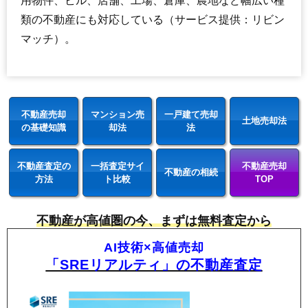
用物件、ビル、店舗、工場、倉庫、農地など幅広い種
類の不動産にも対応している（サービス提供：リビン
マッチ）。
不動産売却
マンション売
一戸建て売却
土地売却法
の基礎知識
却法
法
不動産査定の
一括査定サイ
不動産売却
不動産の相続
方法
ト比較
TOP
不動産が高値圏の今、まずは無料査定から
AI技術×高値売却
「SREリアルティ」の不動産査定