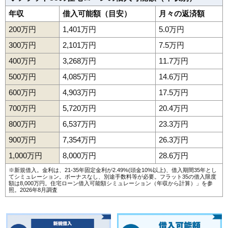
年収
借入可能額（目安）
月々の返済額
200万円
1,401万円
5.0万円
300万円
2,101万円
7.5万円
400万円
3,268万円
11.7万円
500万円
4,085万円
14.6万円
600万円
4,903万円
17.5万円
700万円
5,720万円
20.4万円
800万円
6,537万円
23.3万円
900万円
7,354万円
26.3万円
1,000万円
8,000万円
28.6万円
※新規借入。金利は、21-35年固定金利が2.49%(頭金10%以上)、借入期間35年とし
てシミュレーション。ボーナスなし、別途手数料等が必要。フラット35の借入限度
額は8,000万円。
住宅ローン借入可能額シミュレーション（年収から計算）
」を参
照。2026年8月調査