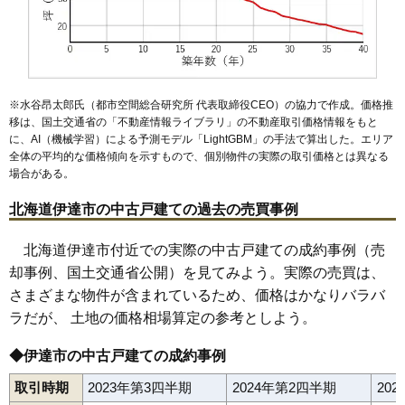
※水谷昂太郎氏（都市空間総合研究所 代表取締役CEO）の協力で作成。価格推
移は、国土交通省の「
不動産情報ライブラリ
」の不動産取引価格情報をもと
に、AI（機械学習）による予測モデル「LightGBM」の手法で算出した。エリア
全体の平均的な価格傾向を示すもので、個別物件の実際の取引価格とは異なる
場合がある。
北海道伊達市の中古戸建ての過去の売買事例
北海道伊達市付近での実際の中古戸建ての成約事例（売
却事例、国土交通省公開）を見てみよう。実際の売買は、
さまざまな物件が含まれているため、価格はかなりバラバ
ラだが、 土地の価格相場算定の参考としよう。
◆伊達市の中古戸建ての成約事例
取引時期
2023年第3四半期
2024年第2四半期
20