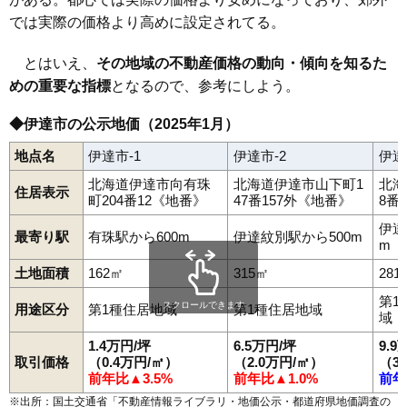
では実際の価格より高めに設定されてる。
とはいえ、
その地域の不動産価格の動向・傾向を知るた
めの重要な指標
となるので、参考にしよう。
◆伊達市の公示地価（2025年1月）
地点名
伊達市-1
伊達市-2
伊達
北海道伊達市向有珠
北海道伊達市山下町1
北海
住居表示
町204番12《地番》
47番157外《地番》
8番
伊達
最寄り駅
有珠駅から600m
伊達紋別駅から500m
m
土地面積
162㎡
315㎡
281
第1
スクロールできます
用途区分
第1種住居地域
第1種住居地域
域
1.4万円/坪
6.5万円/坪
9.9
取引価格
（0.4万円/㎡）
（2.0万円/㎡）
（3
前年比▲3.5%
前年比▲1.0%
前年
※出所：国土交通省「
不動産情報ライブラリ・地価公示・都道府県地価調査の