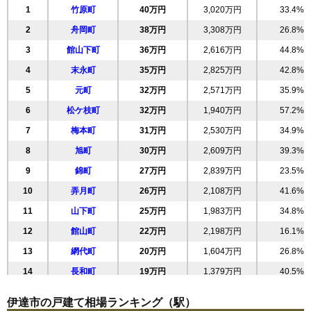
1
竹原町
40万円
3,020万円
33.4%
2
舟岡町
38万円
3,308万円
26.8%
3
館山下町
36万円
2,616万円
44.8%
4
末永町
35万円
2,825万円
42.8%
5
元町
32万円
2,571万円
35.9%
6
松ケ枝町
32万円
1,940万円
57.2%
7
梅本町
31万円
2,530万円
34.9%
8
旭町
30万円
2,609万円
39.3%
9
錦町
27万円
2,839万円
23.5%
10
弄月町
26万円
2,108万円
41.6%
11
山下町
25万円
1,983万円
34.8%
12
館山町
22万円
2,198万円
16.1%
13
網代町
20万円
1,604万円
26.8%
14
長和町
19万円
1,379万円
40.5%
15
南稀府町
16万円
1,447万円
26.7%
伊達市の戸建て相場ランキング（駅）