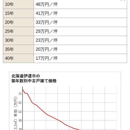
旭町
網代町
梅本町
大滝区北湯沢温泉町
大滝区本町
北黄金町
10年
48万円／坪
末永町
長和駅
竹原町
伊達紋別駅
館山下町
北舟岡駅
館山町
稀府駅
長和町
黄金駅
錦町
西浜町
舟岡町
松ケ枝町
南稀府町
元町
山下町
弄月町
15年
41万円／坪
20年
33万円／坪
25年
29万円／坪
30年
23万円／坪
35年
20万円／坪
40年
17万円／坪