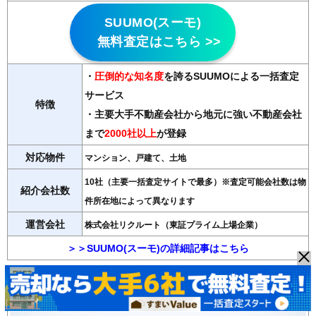
SUUMO(スーモ)
無料査定はこちら >>
・
圧倒的な知名度
を誇るSUUMOによる一括査定
サービス
特徴
・主要大手不動産会社から地元に強い不動産会社
まで
2000社以上
が登録
対応物件
マンション、戸建て、土地
10社（主要一括査定サイトで最多）※査定可能会社数は物
紹介会社数
件所在地によって異なります
運営会社
株式会社リクルート（東証プライム上場企業）
＞＞SUUMO(スーモ)の詳細記事はこちら
◆すまいValue